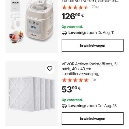
Zonder voorvriezen, Gelato- en
ijsmachine met 4 standen,
(294)
Elektrische ijsmachine Bevroren
126
90
€
yoghurt Sorbetmachine Wit
Op voorraad.
Levering:
zodra Di. Aug. 11
In winkelwagen
VEVOR Actieve Koolstoffilters, 5-
pack, 40 x 40 cm
Luchtfiltervervanging,
Hoogrendementsfilters Niveau 1,
(31)
Compatibel met BlueDri en VEVOR
53
90
€
Scrubber, Luchtreiniger, Apparatuur
voor waterschadeherstel
Op voorraad.
Levering:
zodra Do. Aug. 13
In winkelwagen