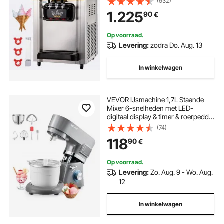
(632)
catering en bedrijven
1.225
90
€
Op voorraad.
Levering:
zodra Do. Aug. 13
In winkelwagen
VEVOR IJsmachine 1,7L Staande
Mixer 6-snelheden met LED-
digitaal display & timer & roerpeddel
& deeghaak & spatbescherming,
(74)
voor doe-het-zelf bevroren
118
90
€
yoghurt, fruitgelato sorbet grijs
1400W
Op voorraad.
Levering:
Zo. Aug. 9 - Wo. Aug.
12
In winkelwagen