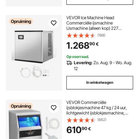
VEVOR Ice Machine Head
Opruiming
Commerciële ijsmachine
IJsmachine (alleen kop) 227
kg/dag, roestvrijstalen kop + SGCC
(198)
ijsmachinekop met slim
1.268
90
€
bedieningspaneel en reiniging met
één knop
Op voorraad.
Levering:
Zo. Aug. 9 - Wo. Aug.
12
In winkelwagen
VEVOR Commerciële
Opruiming
ijsblokjesmachine 47 kg / 24 uur,
lichtgewicht ijsblokjesmachine,
opslagcapaciteit 15 kg ijs, 50 stuks
(662)
ijsblokjes, roestvrijstalen
610
90
€
ijsblokjesmachine inclusief
waterfilter en ijsschep