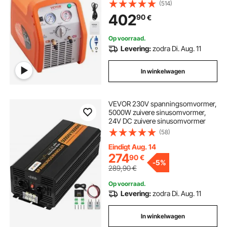
220-240 V, 7,7 lbs/min
(514)
koelmiddelpompstation
402
90
€
Op voorraad.
Levering:
zodra Di. Aug. 11
In winkelwagen
VEVOR 230V spanningsomvormer,
5000W zuivere sinusomvormer,
24V DC zuivere sinusomvormer
(58)
Eindigt Aug. 14
274
90
€
-
5%
289,90
€
Op voorraad.
Levering:
zodra Di. Aug. 11
In winkelwagen