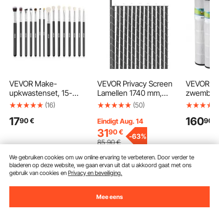
VEVOR Make-
VEVOR Privacy Screen
VEVOR
upkwastenset, 15-
Lamellen 1740 mm,
zwembadfi
delige professionele
Enkelwandige verticale
4 stuks,
(16)
(50)
make-upkwastenset
lamellen met
vervangin
17
160
90
€
90
€
voor foundation en
grondvergrendeling
12 m², wat
Eindigt Aug. 14
oogschaduw, met
voor
compatibe
31
90
€
-
63%
zachte synthetische
kettingschakelhekken,
CCP520, 
85
,90
€
haren, ergonomische
HDPE-gaaslamellen
PCC130, v
We gebruiken cookies om uw online ervaring te verbeteren. Door verder te
houten handgreep,
met hoge dichtheid,
kinderen 
bladeren op deze website, we gaan ervan uit dat u akkoord gaat met ons
aluminium huls, voor
ideaal voor tuin,
huisdieren
In winkelwagen
In winkelwagen
In w
gebruik van cookies en
Privacy en beveiliging.
gezicht en ogen
boerderij, sportveld
geplooid,
(zwart)
schoon t
Mee eens
Aanbevolen zoekopdrachten