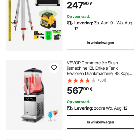
247
90
€
Op voorraad.
Levering:
Zo. Aug. 9 - Wo. Aug.
12
In winkelwagen
VEVOR Commerciële Slush-
ijsmachine 12L Enkele Tank
Bevroren Drankmachine, 48 Kopjes
RVS Slush-ijsmachine met
(301)
Elektronisch Toetsenbord
567
90
€
Softijsmachine voor Feesten
Restaurants Cafés
Op voorraad.
Levering:
zodra Wo. Aug. 12
In winkelwagen