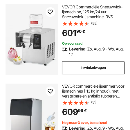
VEVOR Commerciële Sneeuwvlok-
ijsmachine, 125 kg/24 uur
Sneeuwvlok-ijsmachine, RVS
ijsschaaf, Elektrische
(55)
sneeuwkegelmaker met
601
90
€
luchtkoelsysteem en touchscreen
Op voorraad.
Levering:
Zo. Aug. 9 - Wo. Aug.
12
In winkelwagen
VEVOR commerciële ijsemmer voor
ijsmachines (113 kg inhoud), met
verstelbare en antislip rubberen
voetjes, geschikt voor restaurants,
(51)
hotels en drankwinkels.
609
99
€
Nog maar3 over, bestel snel
Levering:
Zo. Aug. 9 - Wo. Aug.