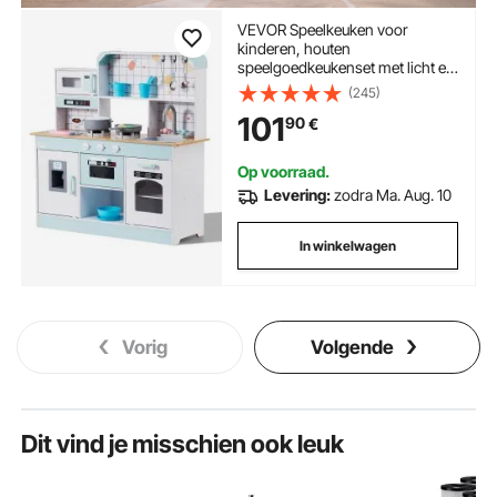
VEVOR Speelkeuken voor
kinderen, houten
speelgoedkeukenset met licht en
geluid, peuterkeuken met
(245)
ijsmachine, oven, gootsteen,
101
90
€
magnetron, koelkast en
keukengerei en fruitaccessoires
voor peuters van 3 tot 8 jaar, wit
Op voorraad.
Levering:
zodra Ma. Aug. 10
In winkelwagen
Vorig
Volgende
Dit vind je misschien ook leuk