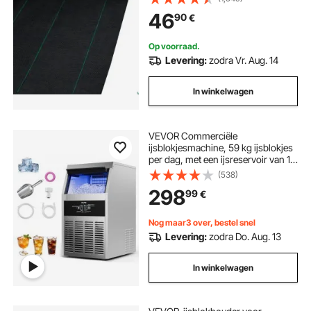
Scheurvast
46
90
€
Op voorraad.
Levering:
zodra Vr. Aug. 14
In winkelwagen
VEVOR Commerciële
ijsblokjesmachine, 59 kg ijsblokjes
per dag, met een ijsreservoir van 14
kg, vrijstaande roestvrijstalen
(538)
ijsmachine met led-display en
298
99
€
zelfreinigende functie, ideaal voor
thuisbars, restaurants en cafés.
Nog maar3 over, bestel snel
Levering:
zodra Do. Aug. 13
In winkelwagen