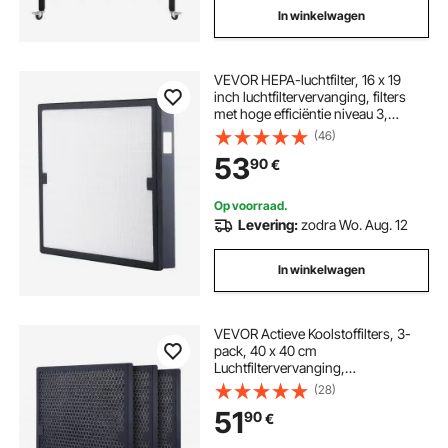
In winkelwagen
VEVOR HEPA-luchtfilter, 16 x 19
inch luchtfiltervervanging, filters
met hoge efficiëntie niveau 3,
compatibel met BlueDri & VEVOR-
(46)
scrubber, luchtreinigers, apparatuur
53
90
€
voor waterschadeherstel
Op voorraad.
Levering:
zodra Wo. Aug. 12
In winkelwagen
VEVOR Actieve Koolstoffilters, 3-
pack, 40 x 40 cm
Luchtfiltervervanging,
Hoogrendementsfilters Niveau 2,
(28)
Compatibel met BlueDri en VEVOR
51
90
€
Scrubber, Luchtreiniger, Apparatuur
voor waterschadeherstel