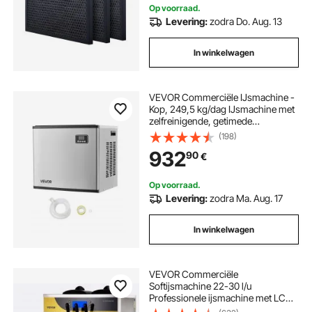
Op voorraad.
Levering:
zodra Do. Aug. 13
In winkelwagen
VEVOR Commerciële IJsmachine -
Kop, 249,5 kg/dag IJsmachine met
zelfreinigende, getimede
ijsproductie, instelbare dikte, voor
(198)
restaurants, bars, cafés en hotels -
932
90
€
Alleen kop
Op voorraad.
Levering:
zodra Ma. Aug. 17
In winkelwagen
VEVOR Commerciële
Softijsmachine 22-30 l/u
Professionele ijsmachine met LCD-
display, 3 smaken, tafelmodel voor