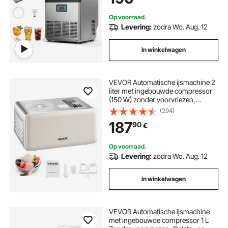
Op voorraad.
Levering:
zodra Wo. Aug. 12
In winkelwagen
VEVOR Automatische ijsmachine 2
liter met ingebouwde compressor
(150 W) zonder voorvriezen,
ijsmachine met 3 standen,
(294)
elektrische ijsmachine, bevroren
187
90
€
sorbetmaker voor thuiskeuken
Op voorraad.
Levering:
zodra Wo. Aug. 12
In winkelwagen
VEVOR Automatische ijsmachine
met ingebouwde compressor 1 L