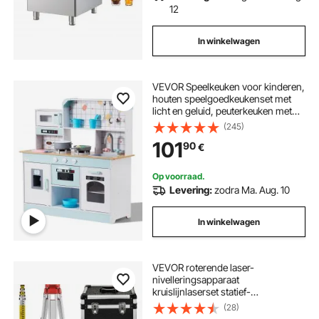
12
In winkelwagen
VEVOR Speelkeuken voor kinderen,
houten speelgoedkeukenset met
licht en geluid, peuterkeuken met
ijsmachine, oven, gootsteen,
(245)
magnetron, koelkast en
101
90
€
keukengerei en fruitaccessoires
voor peuters van 3 tot 8 jaar, wit
Op voorraad.
Levering:
zodra Ma. Aug. 10
In winkelwagen
VEVOR roterende laser-
nivelleringsapparaat
kruislijnlaserset statief-
nivelleringsstaf
(28)