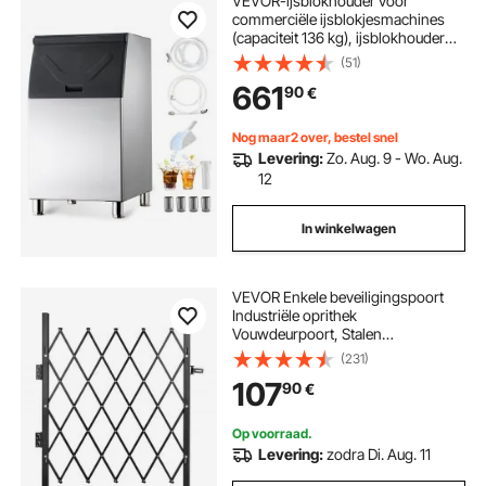
VEVOR-ijsblokhouder voor
commerciële ijsblokjesmachines
(capaciteit 136 kg), ijsblokhouder
van roestvrij staal met in hoogte
(51)
verstelbare rubberen voetjes, voor
661
90
€
restaurants (alleen blokhouder)
Nog maar2 over, bestel snel
Levering:
Zo. Aug. 9 - Wo. Aug.
12
In winkelwagen
VEVOR Enkele beveiligingspoort
Industriële oprithek
Vouwdeurpoort, Stalen
beveiligingspoort, Flexibele
(231)
uitbreidbare beveiligingspoort,
107
90
€
360° rolhek, Schaarpoort met
hangslot
Op voorraad.
Levering:
zodra Di. Aug. 11