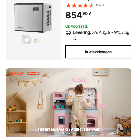
IJsproductie, Instelbare Dikte, voor
(198)
Restaurants, Bars, Cafés, Hotels -
854
90
€
Alleen Kop
Op voorraad.
Levering:
Zo. Aug. 9 - Wo. Aug.
12
In winkelwagen