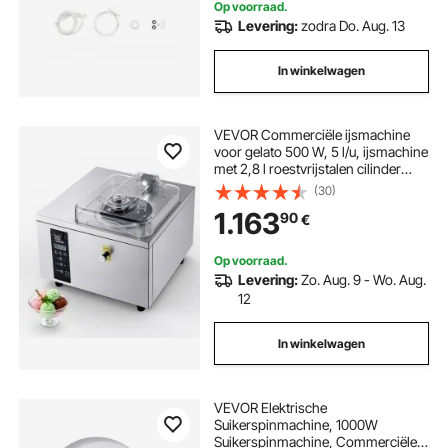
Op voorraad.
Levering:
zodra Do. Aug. 13
In winkelwagen
VEVOR Commerciële ijsmachine
voor gelato 500 W, 5 l/u, ijsmachine
met 2,8 l roestvrijstalen cilinder
(304) & zelfreinigend LED-
(30)
bedieningspaneel & hoge
1.163
90
€
productiviteit voor snackbars en
restaurants
Op voorraad.
Levering:
Zo. Aug. 9 - Wo. Aug.
12
In winkelwagen
VEVOR Elektrische
Suikerspinmachine, 1000W
Suikerspinmachine, Commerciële