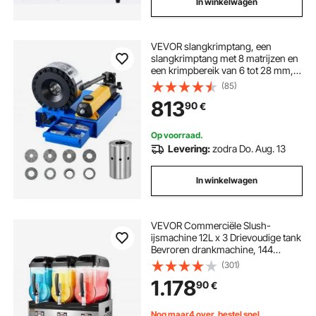
In winkelwagen
VEVOR slangkrimptang, een
slangkrimptang met 8 matrijzen en
een krimpbereik van 6 tot 28 mm,
voor lagedruk- en hogedruk-
(85)
olieleidingen,
813
90
€
gas-/water-/airconditioningslangen
en kabelaansluitingen.
Op voorraad.
Levering:
zodra Do. Aug. 13
In winkelwagen
VEVOR Commerciële Slush-
ijsmachine 12L x 3 Drievoudige tank
Bevroren drankmachine, 144
kopjes RVS Slush-ijsmachine met
(301)
toetsenbord Softijsmachine voor
1.178
90
€
feesten, restaurants, cafés en bars
Nog maar4 over, bestel snel