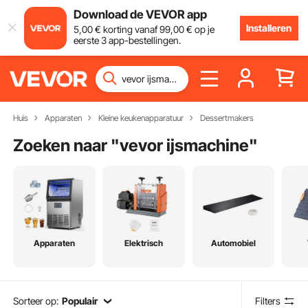
Download de VEVOR app
Installeren
5
,00
€
korting vanaf
99
,00
€
op je
eerste 3 app-bestellingen.
Huis
Apparaten
Kleine keukenapparatuur
Dessertmakers
Zoeken naar "
vevor ijsmachine
"
Apparaten
Elektrisch
Automobiel
Sorteer op:
Populair
Filters