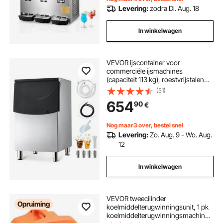
Levering:
zodra Di. Aug. 18
In winkelwagen
VEVOR ijscontainer voor
commerciële ijsmachines
(capaciteit 113 kg), roestvrijstalen
ijscontainer met antislip rubberen
(51)
voetjes, voor restaurants (alleen de
654
90
€
container)
Nog maar3 over, bestel snel
Levering:
Zo. Aug. 9 - Wo. Aug.
12
In winkelwagen
VEVOR tweecilinder
Opruiming
koelmiddelterugwinningsunit, 1 pk
koelmiddelterugwinningsmachine