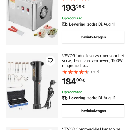
voor het maken van ijs, bevroren
193
90
€
yoghurt en ijsrolletjes.
Op voorraad.
Levering:
zodra Di. Aug. 11
In winkelwagen
VEVOR inductieverwarmer voor het
verwijderen van schroeven, 1100W
magnetische
inductieverwarmerset, verwarmer
(207)
voor het verwijderen van roestige
184
90
€
schroeven,
autoreparatiegereedschap met 10
spoelen
Op voorraad.
Levering:
zodra Di. Aug. 11
In winkelwagen
VEVOR Commerciële IJsmachine,