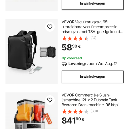
In winkelwagen
VEVOR Vacuümrugzak, 65L
uitbreidbare vacuümcompressie-
reisrugzak met TSA-goedgekeurd
slot, meerdere zakken, waterdichte
(87)
handbagage, zonder pomp, zwart
58
90
€
Op voorraad.
Levering:
zodra Wo. Aug. 12
In winkelwagen
VEVOR Commerciële Slush-
ijsmachine 12L x 2 Dubbele Tank
Bevroren Drankmachine, 96 Kopjes
RVS Slush-ijsmachine met
(301)
Toetsenbord Soft Serve-ijsmachine
841
90
€
voor Feesten, Restaurants, Cafés
en Bars