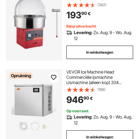
Suikerspinmachine met Deksel,
(392)
RVS Kom, Suikerschep, Lade,
193
90
€
Perfect voor Familiefeestjes, Rood
Bijna uitverkocht
Levering:
Zo. Aug. 9 - Wo. Aug.
12
In winkelwagen
VEVOR Ice Machine Head
Opruiming
Commerciële ijsmachine
IJsmachine (alleen kop) 204
kg/dag, roestvrij staal + PE-
(198)
kunststof kop IJsmachinekop met
946
90
€
slim bedieningspaneel en reiniging
met één knop
Op voorraad.
Levering:
Zo. Aug. 9 - Wo. Aug.
12
In winkelwagen