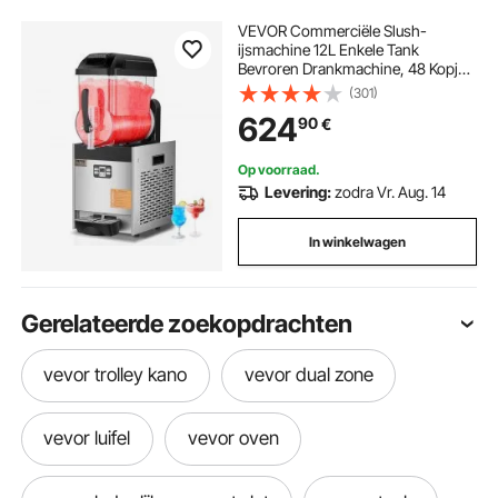
VEVOR Commerciële Slush-
ijsmachine 12L Enkele Tank
Bevroren Drankmachine, 48 Kopjes
RVS Slush-ijsmachine met
(301)
Toetsenbord Softijsmachine voor
624
90
€
Feesten Restaurants Cafés Bars
Zwart
Op voorraad.
Levering:
zodra Vr. Aug. 14
In winkelwagen
Gerelateerde zoekopdrachten
vevor trolley kano
vevor dual zone
vevor luifel
vevor oven