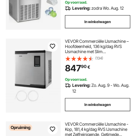
Op voorraad.
Levering:
zodra Wo. Aug. 12
In winkelwagen
VEVOR Commerciële IJsmachine –
Hoofdeenheid, 136 kg/dag RVS
IJsmachine met Slim
Bedieningspaneel, Zelfreinigend,
(134)
Instelbare Dikte, Ideaal voor
847
90
€
Restaurants, Bars, Cafés, Hotels –
Alleen Hoofdeenheid
Op voorraad.
Levering:
Zo. Aug. 9 - Wo. Aug.
12
In winkelwagen
VEVOR Commerciële IJsmachine -
Opruiming
Kop, 181,4 kg/dag RVS IJsmachine
met Zelfreinigende, Getimede