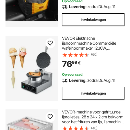
Op voorraad.
Levering:
zodra Di. Aug. 11
In winkelwagen
VEVOR Elektrische
ijshoornmachine Commerciële
wafelhoornmaker 1230W,
antiaanbaklaag loempiavorm, met
(60)
temperatuur- en tijdregeling,
76
99
€
handvat, voor restaurant, bakkerij,
snackbar, familie
Op voorraad.
Levering:
zodra Di. Aug. 11
In winkelwagen
VEVOR-machine voor gefrituurde
ijsrolletjes, 28 x 24 x 2 cm bakvorm
voor het frituren van ijs, ijsmachine
met compressor en 2 schrapers,
(40)