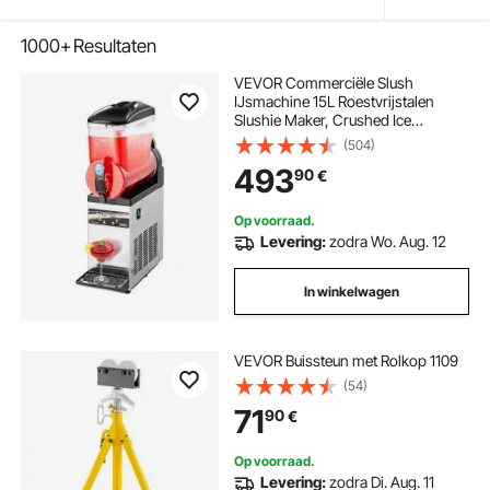
1000+
Resultaten
VEVOR Commerciële Slush
IJsmachine 15L Roestvrijstalen
Slushie Maker, Crushed Ice
Machine voor 60 Glazen
(504)
Margarita's en Smoothies,
493
90
€
IJsmachine voor Thuisfeesten,
Restaurants en Cafés
Op voorraad.
Levering:
zodra Wo. Aug. 12
In winkelwagen
VEVOR Buissteun met Rolkop 1109
(54)
71
90
€
Op voorraad.
Levering:
zodra Di. Aug. 11