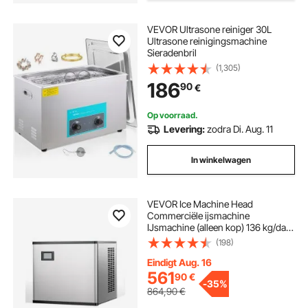
VEVOR Ultrasone reiniger 30L
Ultrasone reinigingsmachine
Sieradenbril
(1,305)
186
90
€
Op voorraad.
Levering:
zodra Di. Aug. 11
In winkelwagen
VEVOR Ice Machine Head
Commerciële ijsmachine
IJsmachine (alleen kop) 136 kg/dag,
roestvrij staal + PE-kunststof kop
(198)
IJsmachinekop met slim
bedieningspaneel en reiniging met
Eindigt Aug. 16
één knop
561
90
€
-
35%
864,90
€