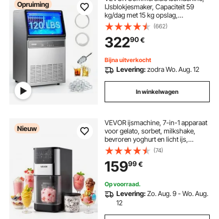
Opruiming
IJsblokjesmaker, Capaciteit 59
kg/dag met 15 kg opslag,
Vrijstaande en Onderbouw
(662)
IJsblokjesmaker van roestvrij staal
322
90
€
met LED-display en Zelfreinigend.
Bijna uitverkocht
Levering:
zodra Wo. Aug. 12
In winkelwagen
VEVOR ijsmachine, 7-in-1 apparaat
Nieuw
voor gelato, sorbet, milkshake,
bevroren yoghurt en licht ijs,
zelfgemaakte ijsmachine met roer-
(74)
en wervelfunctie met één druk op
159
99
€
de knop, voor een gladde, romige
textuur.
Op voorraad.
Levering:
Zo. Aug. 9 - Wo. Aug.
12