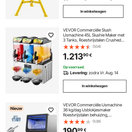
In winkelwagen
VEVOR Commerciële Slush
IJsmachine 45L Slushie Maker met
3 Tanks, Roestvrijstalen Crushed
Ice Machine voor 180 Glazen
(504)
Margarita's en Smoothies,
1.213
90
€
IJsmachine voor Thuisgebruik,
Catering, Cafés en Bars
Op voorraad.
Levering:
zodra Vr. Aug. 14
In winkelwagen
VEVOR Commerciële IJsmachine
Nieuw
36 kg/dag IJsblokjesmaker
Roestvrijstalen behuizing,
Onderbouw ijsblokjesmachine met
(538)
LED-display en zelfreinigende
190
99
€
functie, voor thuisbar en restaurant