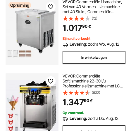
VEVOR Commerciële IJsmachine,
Opruiming
Set van 40 Vormen - IJsmachine
met 40 Stuks, Commerciële
IJslollymachine van Roestvrij Staal,
(12)
IJslollystokjesmaker voor Bars,
1.017
90
€
Cafés, Melktheewinkels
Bijna uitverkocht
Levering:
zodra Wo. Aug. 12
In winkelwagen
VEVOR Commerciële
Softijsmachine 22-30 l/u
Professionele ijsmachine met LCD-
display, 3 smaken, roestvrijstalen
(632)
reservoir, tafelmodel voor catering
1.347
90
€
en commercieel gebruik
Op voorraad.
Levering:
zodra Do. Aug. 13