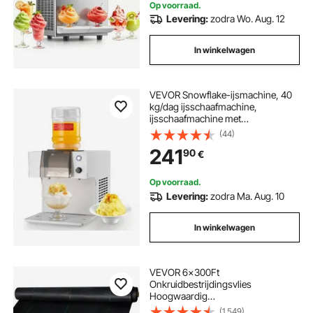
Op voorraad.
Levering:
zodra Wo. Aug. 12
In winkelwagen
VEVOR Snowflake-ijsmachine, 40
kg/dag ijsschaafmachine,
ijsschaafmachine met
roestvrijstalen mes, elektrische
(44)
Bingsu-machine met 1,8 l tank,
241
90
€
snelle koeling in 90 seconden, voor
thuis en kleine evenementen
Op voorraad.
Levering:
zodra Ma. Aug. 10
In winkelwagen
VEVOR 6x300Ft
Onkruidbestrijdingsvlies
Hoogwaardig
onkruidbestrijdingsvlies Tuinvlies
(1,549)