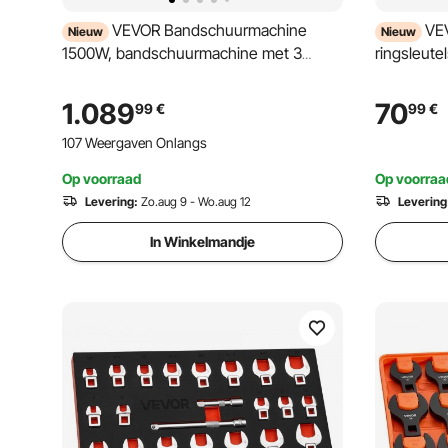
VEVOR Bandschuurmachine
VEV
Nieuw
Nieuw
1500W, bandschuurmachine met 3
ringsleute
schuurbanden (1829-2083) x 51 mm,
Cr-Mo gel
instelbare bandsnelheid van 600-6000
maataandu
1.089
70
99
€
99
€
tpm met 3 standen en een maximale
koffer, vo
107 Weergaven Onlangs
bandsnelheid van 32 m/s voor
metaalbewerking
Op voorraad
Op voorraa
Levering:
Zo.aug 9 - Wo.aug 12
Levering
In Winkelmandje