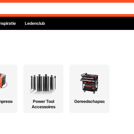
Inspiratie
Ledenclub
mpressorgereedschap
Power Tool
Gereedschapsopslag
Accessoires