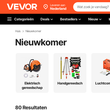
Leveren aan
Nederland
Categorieën
Deals
Bestsellers
Nieuw
Huis
Nieuwkomer
Nieuwkomer
Elektrisch
Handgereedschap
Luchtco
gereedschap
80 Resultaten