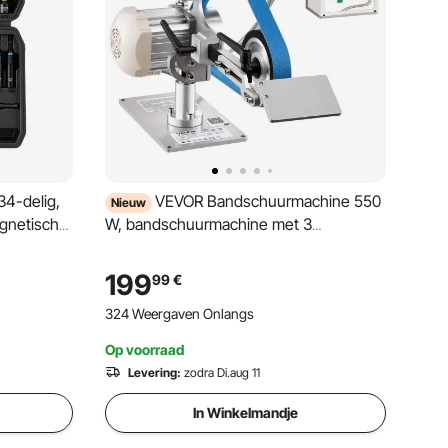
34-delig,
VEVOR Bandschuurmachine 550
Nieuw
gnetische
W, bandschuurmachine met 3
schuurbanden van 762 x 25,4 mm,
pskoffer,
instelbare bandsnelheid van 200-5000
199
99
€
etering en
tpm met dubbele standen en een
324 Weergaven Onlangs
maximale bandsnelheid van 21 m/s voor
metaalbewerking
Op voorraad
Levering:
zodra Di.aug 11
In Winkelmandje