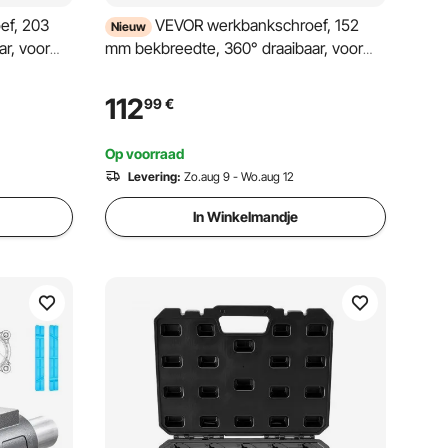
ef, 203
VEVOR werkbankschroef, 152
Nieuw
r, voor
mm bekbreedte, 360° draaibaar, voor
nijden, 25
zagen, slijpen, boren en pijpsnijden, 20
kN klemkracht, met
112
99
€
ambeeld,
snelontgrendelingshendel, aambeeld,
schroeven en moeren.
Op voorraad
Levering:
Zo.aug 9 - Wo.aug 12
In Winkelmandje