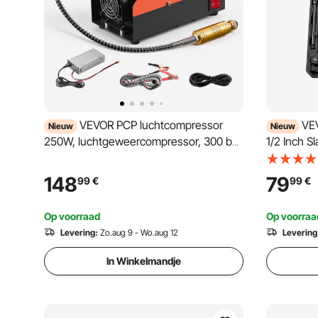
VEVOR PCP luchtcompressor
VEV
Nieuw
Nieuw
250W, luchtgeweercompressor, 300 bar,
1/2 Inch S
DC 12V, AC 230V, 4500 PSI 30 MPa,
Inbussleut
ventilatorkoeling, handmatige stop,
Metrisch 
148
79
99
€
99
€
converter voor thuis- en buitengebruik,
Vanadium 
hogedrukcompressor voor paintball- en
Voertuigre
Op voorraad
Op voorraa
duikflessen
Levering:
Zo.aug 9 - Wo.aug 12
Levering
In Winkelmandje