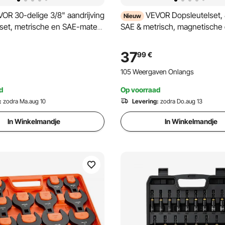
OR 30-delige 3/8" aandrijving
VEVOR Dopsleutelset, 
Nieuw
lset, metrische en SAE-maten,
SAE & metrisch, magnetische
egeerd staal, dubbele
met stelschroef, verlengstukk
idingen op gereedschap en
universele doppen en
37
99
€
or auto-onderhoud/reparaties
gereedschapskoffer, voor
105 Weergaven Onlangs
autoreparaties en doe-het-
zelfprojecten.
d
Op voorraad
:
zodra Ma.aug 10
Levering:
zodra Do.aug 13
In Winkelmandje
In Winkelmandje