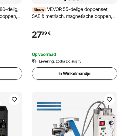
80-delig,
VEVOR 55-delige doppenset,
Nieuw
 doppen,
SAE & metrisch, magnetische doppen,
en,
met inzetstukken, verlengstukken, bits
en gereedschapskoffer, voor
27
99
€
autoreparaties, huisverbetering en doe-
het-zelfprojecten.
Op voorraad
Levering:
zodra Do.aug 13
In Winkelmandje