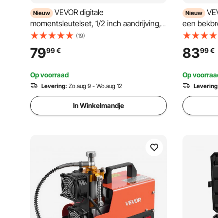
VEVOR digitale
VE
Nieuw
Nieuw
momentsleutelset, 1/2 inch aandrijving,
een bekbr
4 stuks, ±2% nauwkeurigheid, LCD-
klemkracht
(19)
display met zoemer en LED-indicator,
slijpen, b
79
83
99
€
99
€
doppen, verlengstuk en adapter voor
bekdiepte
autoreparaties
handgreep
Op voorraad
Op voorraa
magnetisc
Levering:
Zo.aug 9 - Wo.aug 12
Levering
In Winkelmandje