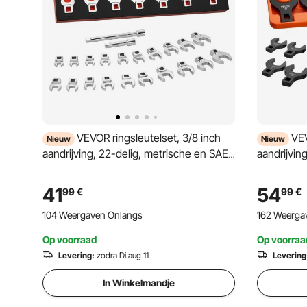
VEVOR ringsleutelset, 3/8 inch
VEV
Nieuw
Nieuw
aandrijving, 22-delig, metrische en SAE-
aandrijving
maten, Cr-Mo gelegeerd staal,
mm, 40Cr 
steeksleutelset met maataanduidingen,
maatmarke
41
54
99
€
99
€
voor auto-onderhoud of -reparaties
koffer, vo
104 Weergaven Onlangs
162 Weerga
reparaties
Op voorraad
Op voorraa
Levering:
zodra Di.aug 11
Levering
In Winkelmandje