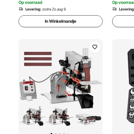
Op voorraad
Op voorraa
met vergr
Levering:
zodra Zo.aug 9
Levering
klemdiepte
bekopenin
In Winkelmandje