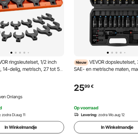
OR ringsleutelset, 1/2 inch
VEVOR dopsleutelset, 
Nieuw
, 14-delig, metrisch, 27 tot 50
SAE- en metrische maten, ma
gelegeerd staal, dubbele
doppen, met AD-versteller,
ringen op gereedschap en
bitverlengstuk en gereedscha
25
99
€
or auto-onderhoud of -
voor autoreparaties, huisverb
ven Onlangs
doe-het-zelfprojecten.
d
Op voorraad
:
zodra Di.aug 11
Levering:
zodra Wo.aug 12
In Winkelmandje
In Winkelmandje