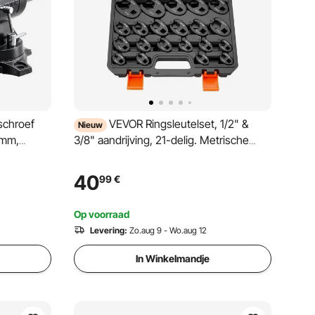
schroef
VEVOR Ringsleutelset, 1/2" &
Nieuw
 mm,
3/8" aandrijving, 21-delig. Metrische
,
ringsleutel met dubbele aandrijving voor
 met 360°
wartelmoeren, 40Cr gelegeerd staal,
40
99
€
 en kop,
maatmarkeringen, voor
ening van
onderhoudswerkzaamheden.
Op voorraad
Levering:
Zo.aug 9 - Wo.aug 12
In Winkelmandje