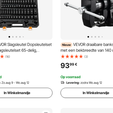
OR Slagsleutel Dopsleutelset
VEVOR draaibare bank
Nieuw
lagsleutelset 65-delig,
met een bekbreedte van 140
els SAE 3/8 tot 1-1/4 Inch &
gemaakt van nodulair gietijzer
(16)
(3)
10-24 mm Koffer Chroom-
multifunctionele bankschroef
93
99
€
Gelegeerd Staal voor
vergrendelbare draaibare voet
paraties
klemdiepte van 70 mm, bekop
d
Op voorraad
125 mm, zwart.
:
Zo.aug 9 - Wo.aug 12
Levering:
zodra Wo.aug 12
In Winkelmandje
In Winkelmandje