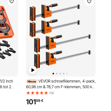
1/2 inch
VEVOR schroefklemmen, 4-pack,
Nieuw
6 tot 2
60,96 cm & 78,7 cm F-klemmen, 500 kg
erd staal,
klemkracht, 2-weg klem-/spreidfunctie,
(13)
eringen,
zachte rubberen voetjes, koolstofstalen
101
99
€
ies
stang, voor hout- en metaalbewerking