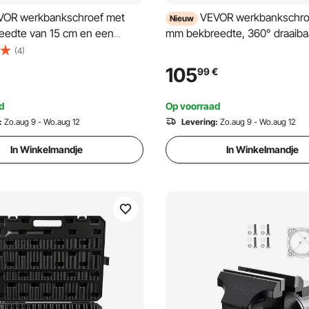
VOR werkbankschroef met
VEVOR werkbankschro
Nieuw
eedte van 15 cm en een
mm bekbreedte, 360° draaibaa
 van 25 kN, voor zagen,
zagen, slijpen, boren en pijps
(4)
oren en pijpsnijden, met een
kN klemkracht, met
105
99
€
 van 90 mm,
snelontgrendelingshendel, a
vergrendeling en
schroeven en moeren.
d
Op voorraad
he bekkensteunen.
:
Zo.aug 9 - Wo.aug 12
Levering:
Zo.aug 9 - Wo.aug 12
In Winkelmandje
In Winkelmandje