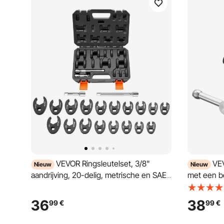
VEVOR Ringsleutelset, 3/8"
VEV
Nieuw
Nieuw
aandrijving, 20-delig, metrische en SAE-
met een b
maten, ringsleutels voor wartelmoeren,
gemaakt va
40Cr gelegeerd staal, met koffer,
multifunct
36
38
99
€
99
€
maatmarkeringen, voor auto-onderhoud
werkbanke
aambeeld 