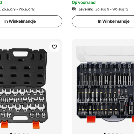
d
Op voorraad
endelingsmechanisme. De
:
Zo.aug 9 - Wo.aug 12
Levering:
Zo.aug 9 - Wo.aug 12
 bedraagt ​​57 mm en de
g 120 mm.
In Winkelmandje
In Winkelmandje