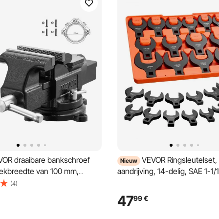
OR draaibare bankschroef
VEVOR Ringsleutelset, 
Nieuw
ekbreedte van 100 mm,
aandrijving, 14-delig, SAE 1-1/1
n nodulair gietijzer. Deze
inch ringsleutels, 40Cr gelege
(4)
ionele bankschroef voor
steeksleutelset met maatmark
47
99
€
n is voorzien van een
voor auto-onderhoud/reparat
en een 360° draaibare voet