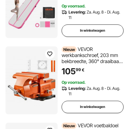
met antislipoppervlak, 600W
Op voorraad.
elektrische luchtpomp,
Levering:
Za. Aug. 8 - Di. Aug.
reparatiepatch, mondstukken
11
en tas, roze
In winkelwagen
VEVOR
Nieuw
werkbankschroef, 203 mm
bekbreedte, 360° draaibaar,
voor zagen, slijpen, boren en
105
99
€
pijpsnijden, 25 kN
klemkracht, met
Op voorraad.
snelontgrendelingshendel,
Levering:
Za. Aug. 8 - Di. Aug.
aambeeld, schroeven en
11
moeren.
In winkelwagen
VEVOR voetbaldoel
Nieuw