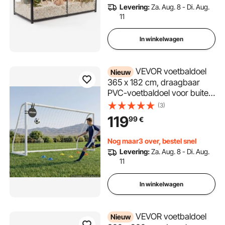
Voorkant, Driezijdige
Levering:
Za. Aug. 8 - Di. Aug.
Ventilatie voor Hamsters,
11
Cavia's, Gerbils
In winkelwagen
VEVOR voetbaldoel
Nieuw
365 x 182 cm, draagbaar
PVC-voetbaldoel voor buiten
met PE-net, voor tuinen,
(3)
parken en scholen,
119
99
€
weerbestendig, met
grondankers, doel, 600D
Nog maar3 over, bestel snel
Oxford-tas en stabiliteit bij
Levering:
Za. Aug. 8 - Di. Aug.
snelheden boven de 110
11
km/u.
In winkelwagen
VEVOR voetbaldoel
Nieuw