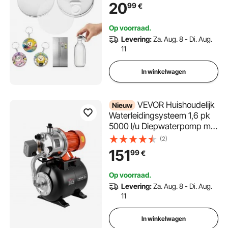
koelkastmagneten,
20
99
€
flesopener & sleutelhangers,
transparante mylarvellen &
Op voorraad.
ronde blanco vellen voor
Levering:
Za. Aug. 8 - Di. Aug.
doe-het-zelfprojecten
11
In winkelwagen
VEVOR Huishoudelijk
Nieuw
Waterleidingsysteem 1,6 pk
5000 l/u Diepwaterpomp met
drukvat, voor tuin, gazon en
(2)
huishoudelijk water, 49 m
151
99
€
opvoerhoogte, 8 m
aanzuighoogte, IPX4
Op voorraad.
waterdichtheid en
Levering:
Za. Aug. 8 - Di. Aug.
manometer
11
In winkelwagen