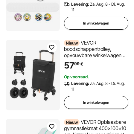
doe-het-zelfprojecten thuis,
Levering:
Za. Aug. 8 - Di. Aug.
schoolevenementen en
11
individuele studio's.
In winkelwagen
VEVOR
Nieuw
boodschappentrolley,
opvouwbare winkelwagen
met een draagvermogen van
57
99
€
75 kg, zwart, inhoud van 40
liter, met koelvak,
Op voorraad.
telescopische handgreep + 4
Levering:
Za. Aug. 8 - Di. Aug.
wielen, afneembare tas, 2-in-
11
1 boodschappentrolley voor
boodschappen doen,
In winkelwagen
kamperen en huishoudelijk
gebruik.
VEVOR Opblaasbare
Nieuw
gymnastiekmat 400x100x10