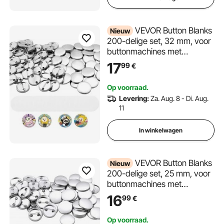
VEVOR Button Blanks
Nieuw
200-delige set, 32 mm, voor
buttonmachines met
veiligheidsspelden,
17
99
€
transparante Mylar-folie en
ronde blanco vellen voor
Op voorraad.
doe-het-zelfprojecten thuis,
Levering:
Za. Aug. 8 - Di. Aug.
schoolevenementen en
11
individuele studio's.
In winkelwagen
VEVOR Button Blanks
Nieuw
200-delige set, 25 mm, voor
buttonmachines met
veiligheidsspelden,
16
99
€
transparante Mylar-folie en
ronde blanco vellen voor
Op voorraad.