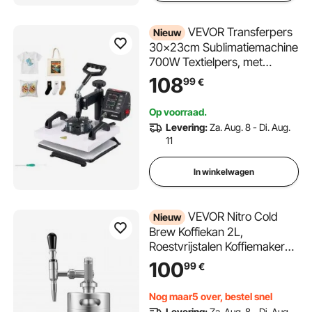
VEVOR Transferpers
Nieuw
30x23cm Sublimatiemachine
700W Textielpers, met
zwenkarm Snelle en
108
99
€
gelijkmatige verwarming Tijd-
en temperatuurregeling T-
Op voorraad.
shirts Stoffen tassen
Levering:
Za. Aug. 8 - Di. Aug.
Kussenslopen Sokken
11
In winkelwagen
VEVOR Nitro Cold
Nieuw
Brew Koffiekan 2L,
Roestvrijstalen Koffiemaker
met Kraan, Koffiekan voor
100
99
€
Thuisgebruik, Draagbare
Koffiekan met Dispenser en
Nog maar5 over, bestel snel
Overdrukventiel, Geschikt
Levering:
Za. Aug. 8 - Di. Aug.