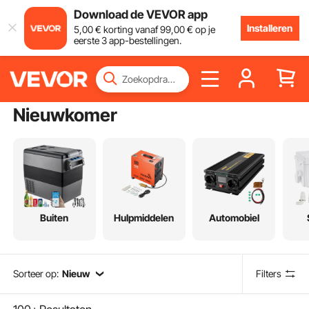
Download de VEVOR app
Installeren
5
,00
€
korting vanaf
99
,00
€
op je
eerste 3 app-bestellingen.
Nieuwkomer
Buiten
Hulpmiddelen
Automobiel
Sorteer op:
Nieuw
Filters