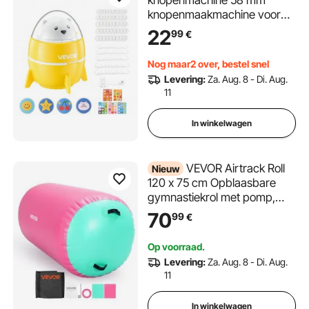
knopenmaakmachine voor
plastic badges, met 50
22
99
€
blanco knopen en
voorgedrukt patroonpapier,
Nog maar2 over, bestel snel
cirkelsnijder, doe-het-
Levering:
Za. Aug. 8 - Di. Aug.
zelfprojecten,
11
schoolevenementen,
verjaardagscadeau
In winkelwagen
VEVOR Airtrack Roll
Nieuw
120 x 75 cm Opblaasbare
gymnastiekrol met pomp,
roze, voor sportscholen,
70
99
€
scholen, clubs en tuinen,
draagvermogen 200 kg,
Op voorraad.
instelbare luchtdruk, siliconen
Levering:
Za. Aug. 8 - Di. Aug.
handgrepen, slang en
11
opbergtas
In winkelwagen