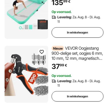
135
99
€
en yoga, 3,2 psi, versterkte
naden, handvatten, met
Op voorraad.
600W elektrische luchtpomp
Levering:
Za. Aug. 8 - Di. Aug.
en opbergtas
11
In winkelwagen
VEVOR Oogjestang
Nieuw
900-delige set, oogjes 6 mm,
10 mm, 12 mm, magnetische
oogjespers, stalen
37
99
€
oogjespons met magnetische
kop, antislip handgreep,
Op voorraad.
geschikt voor leer, zeilen,
Levering:
Za. Aug. 8 - Di. Aug.
schoenen, knutselwerk en
11
textiel
In winkelwagen