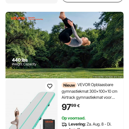
VEVOR Opblaasbare
Nieuw
gymnastiekmat 300x100x10 cm
Airtrack gymnastiekmat voor
training, wedstrijden en yoga,
97
99
€
met antislipoppervlak, 600W
elektrische luchtpomp,
Op voorraad.
reparatiepatch, mondstukken en
Levering:
Za. Aug. 8 - Di.
tas, mintgroen