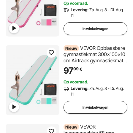
met antislipoppervlak, 600W
Op voorraad.
elektrische luchtpomp,
Levering:
Za. Aug. 8 - Di. Aug.
reparatiepatch, mondstukken
11
en tas, roze
In winkelwagen
VEVOR Opblaasbare
Nieuw
gymnastiekmat 300x100x10
cm Airtrack gymnastiekmat
voor training, wedstrijden en
97
99
€
yoga, met antislipoppervlak,
600W elektrische luchtpomp,
Op voorraad.
reparatiepatch, mondstukken
Levering:
Za. Aug. 8 - Di. Aug.
en tas, mintgroen
11
In winkelwagen
VEVOR
Nieuw
knopenmachine 58 mm