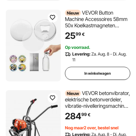
VEVOR Button
Nieuw
Machine Accessoires 58mm
50x Koelkastmagneten
Flesopener, met magneet en
25
99
€
achterkant van de
flesopener, metalen
Op voorraad.
behuizing, transparante
Levering:
Za. Aug. 8 - Di. Aug.
mylarfolie en ronde blanco
11
vellen papier DIY-projecten
In winkelwagen
VEVOR betonvibrator,
Nieuw
elektrische betonverdeler,
vibratie-nivelleringsmachine,
benzine-aangedreven, 1,16
284
99
€
pk 4-taktmotor, in hoogte
verstelbare handgreep en
Nog maar2 over, bestel snel
steunpaal, machine voor het
Levering:
Za. Aug. 8 - Di. Aug.