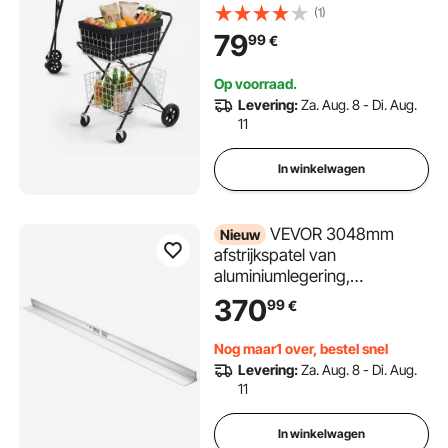
draagvermogen 40 kg,
(1)
stalen frame, inhoud 64 liter,
79
99
€
met 2 uitneembare manden
en 4 wielen, 2-in-1
Op voorraad.
transportwagen voor
Levering:
Za. Aug. 8 - Di. Aug.
huishouden, supermarkt en
11
magazijn.
In winkelwagen
VEVOR 3048mm
Nieuw
afstrijkspatel van
aluminiumlegering,
betonafstrijker, 134mm breed
370
99
€
voor een groot oppervlak,
vervangingsonderdeel voor
Nog maar1 over, bestel snel
betonvibratoren,
Levering:
Za. Aug. 8 - Di. Aug.
nivelleergereedschap voor
11
het afstrijken en egaliseren in
de wegenbouw en
In winkelwagen
vloernivellering.