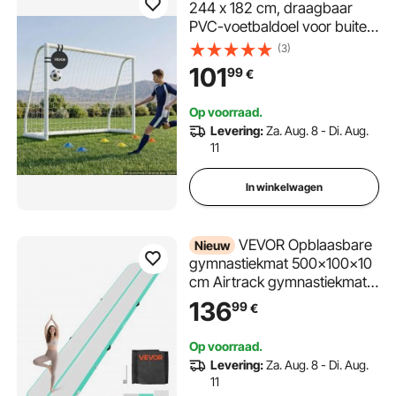
244 x 182 cm, draagbaar
PVC-voetbaldoel voor buiten
met PE-net, voor tuinen,
(3)
parken en scholen,
101
99
€
weerbestendig, met
grondankers, doel, 600D
Op voorraad.
Oxford-tas en stabiel tot
Levering:
Za. Aug. 8 - Di. Aug.
meer dan 110 km/u.
11
In winkelwagen
VEVOR Opblaasbare
Nieuw
gymnastiekmat 500x100x10
cm Airtrack gymnastiekmat
voor training, wedstrijden en
136
99
€
yoga, met antislipoppervlak,
600W elektrische luchtpomp,
Op voorraad.
reparatiepatch, mondstukken
Levering:
Za. Aug. 8 - Di. Aug.
en tas, mintgroen
11