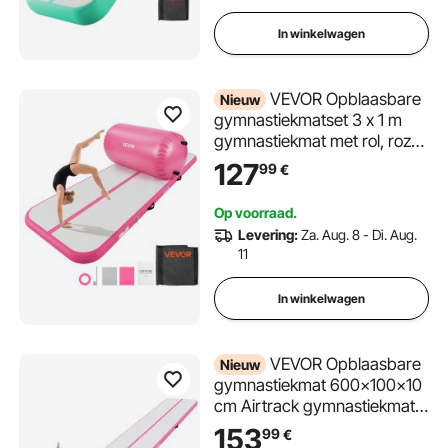
en tas, mintgroen
In winkelwagen
VEVOR Opblaasbare
Nieuw
gymnastiekmatset 3 x 1 m
gymnastiekmat met rol, roze,
voor gym, buiten en yoga,
127
99
€
3,2 psi, versterkte naden,
handgrepen, met 600W
Op voorraad.
elektrische luchtpomp en
Levering:
Za. Aug. 8 - Di. Aug.
opbergtas
11
In winkelwagen
VEVOR Opblaasbare
Nieuw
gymnastiekmat 600x100x10
cm Airtrack gymnastiekmat
voor training, wedstrijden en
153
99
€
yoga, met antislipoppervlak,