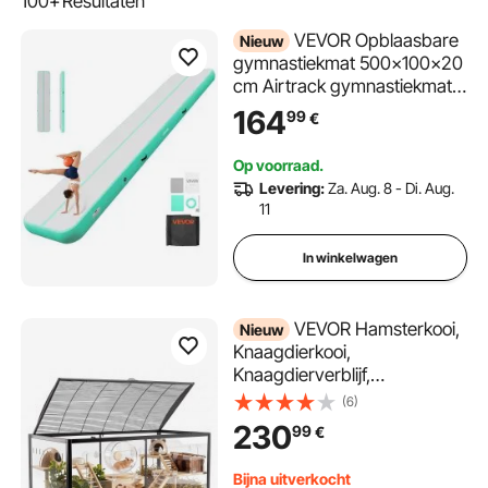
100+
Resultaten
VEVOR Opblaasbare
Nieuw
gymnastiekmat 500x100x20
cm Airtrack gymnastiekmat
voor training, wedstrijden en
164
99
€
yoga, met antislipoppervlak,
600W elektrische luchtpomp,
Op voorraad.
reparatiepatch, mondstukken
Levering:
Za. Aug. 8 - Di. Aug.
en tas, mintgroen
11
In winkelwagen
VEVOR Hamsterkooi,
Nieuw
Knaagdierkooi,
Knaagdierverblijf,
Hamsterhuisvesting,
(6)
1200x600x645mm, Klein
230
99
€
Dierenhok met 360° Zicht,
Toegang Boven- en
Bijna uitverkocht