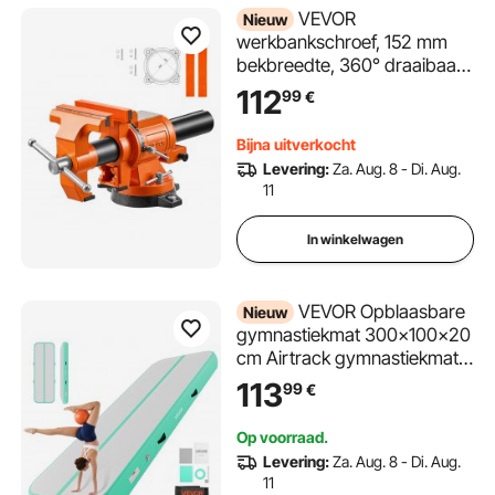
VEVOR
Nieuw
werkbankschroef, 152 mm
bekbreedte, 360° draaibaar,
voor zagen, slijpen, boren en
112
99
€
pijpsnijden, 20 kN
klemkracht, met
Bijna uitverkocht
snelontgrendelingshendel,
Levering:
Za. Aug. 8 - Di. Aug.
aambeeld, schroeven en
11
moeren.
In winkelwagen
VEVOR Opblaasbare
Nieuw
gymnastiekmat 300x100x20
cm Airtrack gymnastiekmat
voor training,
113
99
€
wedstrijdsporten en yoga,
met antislipoppervlak, 600W
Op voorraad.
elektrische luchtpomp,
Levering:
Za. Aug. 8 - Di. Aug.
reparatiepatch, mondstukken
11