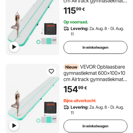
cm Airtrack gymnastiekmat
voor training,
115
99
€
wedstrijdsporten en yoga,
met antislipoppervlak, 600W
Op voorraad.
elektrische luchtpomp,
Levering:
Za. Aug. 8 - Di. Aug.
reparatiepatch, mondstukken
11
en tas, mintgroen
In winkelwagen
VEVOR Opblaasbare
Nieuw
gymnastiekmat 600x100x10
cm Airtrack gymnastiekmat
voor training,
154
99
€
wedstrijdsporten en yoga,
met antislipoppervlak, 600W
Bijna uitverkocht
elektrische luchtpomp,
Levering:
Za. Aug. 8 - Di. Aug.
reparatiepatch, mondstukken
11
en tas, mintgroen
In winkelwagen