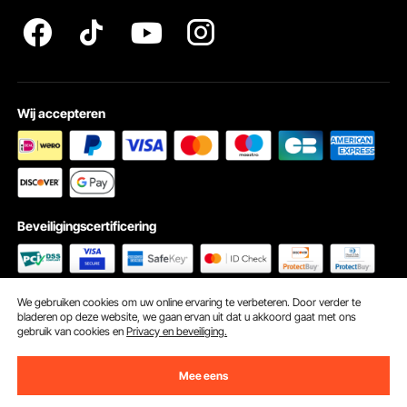
Wij accepteren
Beveiligingscertificering
We gebruiken cookies om uw online ervaring te verbeteren. Door verder te
Hulp nodig? Bel ons op: Telefonische service is op dit moment niet
bladeren op deze website, we gaan ervan uit dat u akkoord gaat met ons
beschikbaar.
gebruik van cookies en
Privacy en beveiliging.
©2009 - 2026 VEVOR Alle rechten voorbehouden
Cookievoorkeuren
Mee eens