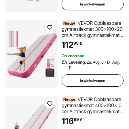
In winkelwagen
VEVOR Opblaasbare
Nieuw
gymnastiekmat 300x100x20
cm Airtrack gymnastiekmat
voor training, wedstrijden en
112
99
€
yoga, met antislipoppervlak,
600W elektrische luchtpomp,
Op voorraad.
reparatiepatch, mondstukken
Levering:
Za. Aug. 8 - Di. Aug.
en tas, roze
11
In winkelwagen
VEVOR Opblaasbare
Nieuw
gymnastiekmat 400x100x10
cm Airtrack gymnastiekmat
voor training,
116
99
€
wedstrijdsporten en yoga,