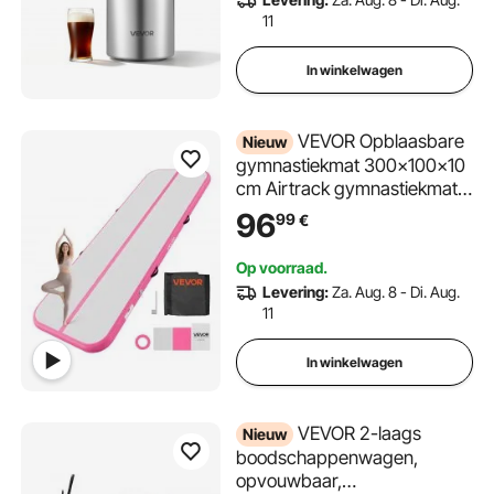
voor Koffieliefhebbers
11
In winkelwagen
VEVOR Opblaasbare
Nieuw
gymnastiekmat 300x100x10
cm Airtrack gymnastiekmat
voor training,
96
99
€
wedstrijdsporten en yoga,
met antislipoppervlak, 600W
Op voorraad.
elektrische luchtpomp,
Levering:
Za. Aug. 8 - Di. Aug.
reparatiepatch, mondstukken
11
en tas, roze
In winkelwagen
VEVOR 2-laags
Nieuw
boodschappenwagen,
opvouwbaar,