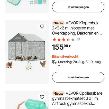
In winkelwagen
VEVOR Kippenhok
Nieuw
2x2x2 m Inloopren met
Overkapping, Daktoren en
Veiligheidsslot Eenden- en
(9)
Konijnenhok Pluimveeverblijf
155
99
€
voor Achtertuin, Boerderij, Erf
Bijna uitverkocht
Levering:
Za. Aug. 8 - Di. Aug.
11
In winkelwagen
VEVOR Opblaasbare
Nieuw
gymnastiekmatset 3 x 1 m
Airtruck gymnastiekrol
mintgroen voor gym, buiten