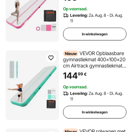
600W elektrische luchtpomp,
Op voorraad.
reparatiepatch, mondstukken
Levering:
Za. Aug. 8 - Di. Aug.
en tas, roze
11
In winkelwagen
VEVOR Opblaasbare
Nieuw
gymnastiekmat 400x100x20
cm Airtrack gymnastiekmat
voor training, wedstrijden en
144
99
€
yoga, met antislipoppervlak,
600W elektrische luchtpomp,
Op voorraad.
reparatiepatch, mondstukken
Levering:
Za. Aug. 8 - Di. Aug.
en tas, mintgroen
11
In winkelwagen
VEVOR rolwagen met
Nieuw