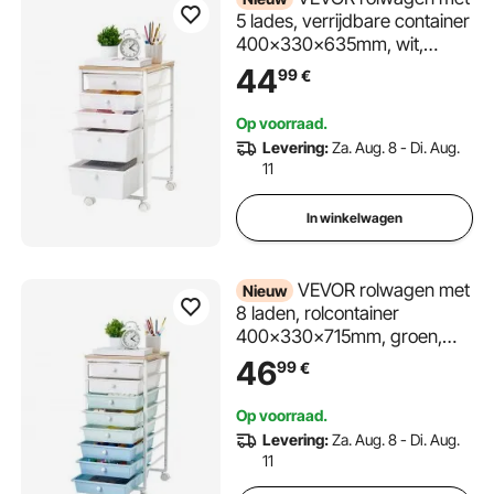
5 lades, verrijdbare container
400x330x635mm, wit,
metalen frame, houten
44
99
€
tafelblad, handgrepen,
zwenkwielen met 2 remmen,
Op voorraad.
opbergwagen voor kantoor,
Levering:
Za. Aug. 8 - Di. Aug.
hobbykamer, slaapkamer
11
In winkelwagen
VEVOR rolwagen met
Nieuw
8 laden, rolcontainer
400x330x715mm, groen,
blauw, wit, metalen frame,
46
99
€
houten tafelblad,
handgrepen, zwenkwielen
Op voorraad.
met 2 remmen, mobiele
Levering:
Za. Aug. 8 - Di. Aug.
ladewagen voor kantoor,
11
werkplaats, klaslokaal