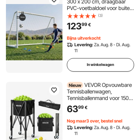
300 x 200 cm, draagbaar
PVC-voetbaldoel voor buiten
met PE-net, voor tuinen,
(3)
parken en scholen,
123
99
€
weerbestendig, met
grondankers, doel, 600D
Bijna uitverkocht
Oxford-tas en stabiliteit bij
Levering:
Za. Aug. 8 - Di. Aug.
snelheden boven de 110
11
km/u.
In winkelwagen
VEVOR Opvouwbare
Nieuw
Tennisballenwagen,
Tennisballenmand voor 150
tennisballen, Inklapbare
63
99
€
ballenwagen met frame van
aluminiumlegering en
Nog maar3 over, bestel snel
draagtas, Mobiele
Levering:
Za. Aug. 8 - Di. Aug.
ballenmand met wielen voor
11
trainingsdoeleinden en