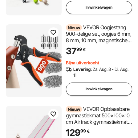
opslag, Zwart
In winkelwagen
VEVOR Oogjestang
Nieuw
900-delige set, oogjes 6 mm,
8 mm, 10 mm, magnetische
oogjespers, stalen
37
99
€
oogjespons met magnetische
kop, antislip handgreep,
Bijna uitverkocht
geschikt voor leer, zeilen,
Levering:
Za. Aug. 8 - Di. Aug.
schoenen, knutselwerk en
11
textiel
In winkelwagen
VEVOR Opblaasbare
Nieuw
gymnastiekmat 500x100x10
cm Airtrack gymnastiekmat
voor training,
129
99
€
wedstrijdsporten en yoga,