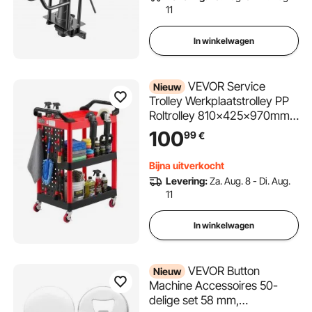
afwerken van nat cement
11
voor het egaliseren van
vloeren.
In winkelwagen
VEVOR Service
Nieuw
Trolley Werkplaatstrolley PP
Roltrolley 810x425x970mm
Zwart & Rood,
100
99
€
Gereedschapstrolley met een
draagvermogen van 136 kg,
Bijna uitverkocht
incl. 3 niveaus & 4 wielen,
Levering:
Za. Aug. 8 - Di. Aug.
gereedschapsbord &
11
handgrepen, Multifunctionele
trolley voor garage,
In winkelwagen
werkplaats en magazijn
VEVOR Button
Nieuw
Machine Accessoires 50-
delige set 58 mm,