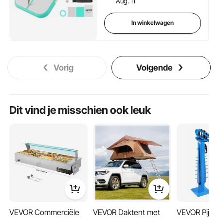
Aug. 11
In winkelwagen
Vorig
Volgende
Dit vind je misschien ook leuk
VEVOR Commerciële
VEVOR Daktent met
VEVOR Pijpe