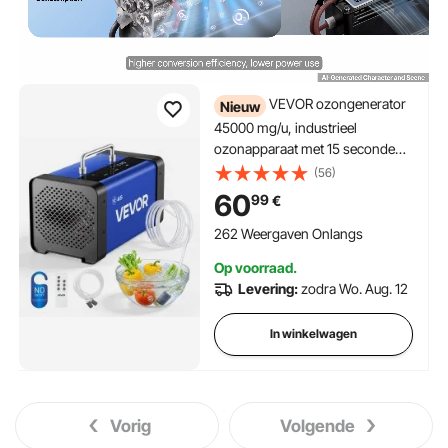
VEVOR ozongenerator
Nieuw
45000 mg/u, industrieel
ozonapparaat met 15 seconden
startvertraging, waterozonering
(56)
en afstandsbediening, ozonator
60
99
€
voor max. 350 m²,
ozonluchtreiniger voor geuren in
262 Weergaven Onlangs
auto's, hotels en appartementen
Op voorraad.
Levering:
zodra Wo. Aug. 12
In winkelwagen
Vorig
Volgende