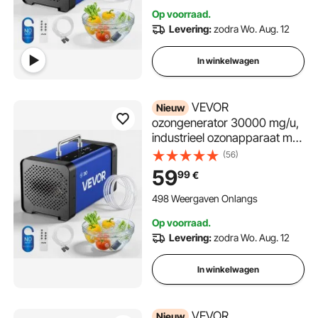
ozonluchtreiniger voor
Op voorraad.
geuren in auto's, hotels en
Levering:
zodra Wo. Aug. 12
appartementen
In winkelwagen
VEVOR
Nieuw
ozongenerator 30000 mg/u,
industrieel ozonapparaat met
15 seconden startvertraging,
(56)
waterozonering en
59
99
€
afstandsbediening, ozonator
voor max. 250 m²,
498 Weergaven Onlangs
ozonluchtreiniger voor
Op voorraad.
geuren in auto's, hotels en
Levering:
zodra Wo. Aug. 12
appartementen
In winkelwagen
VEVOR
Nieuw