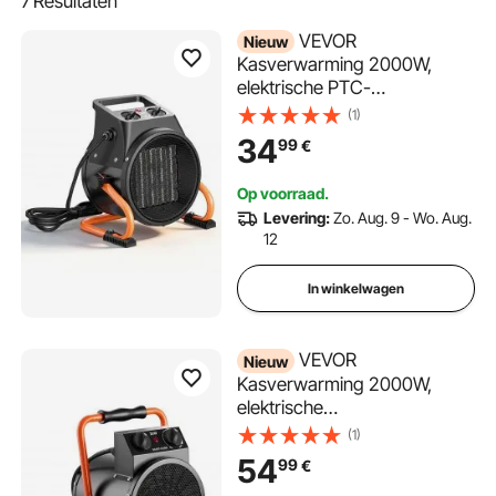
7
Resultaten
VEVOR
Nieuw
Kasverwarming 2000W,
elektrische PTC-
ventilatorverwarming met
(1)
ventilatorfunctie en 2
34
99
€
warmtestanden, draagbare
verwarming met
Op voorraad.
oververhittingsbeveiliging en
Levering:
Zo. Aug. 9 - Wo. Aug.
15° instelbare
12
verwarmingshoek,
elektrische verwarming voor
In winkelwagen
tuinhuisjes
VEVOR
Nieuw
Kasverwarming 2000W,
elektrische
ventilatorverwarming met
(1)
verwarmings- en
54
99
€
ventilatorstanden, draagbare