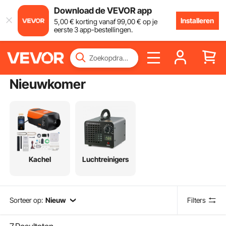
Download de VEVOR app
Installeren
5
,00
€
korting vanaf
99
,00
€
op je
eerste 3 app-bestellingen.
Nieuwkomer
Kachel
Luchtreinigers
Sorteer op:
Nieuw
Filters