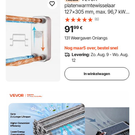
platenwarmtewisselaar
127x305 mm, max. 96,7 kW
warmtewisselaar met 20
(6)
platen, 3,0 MPa
91
99
€
roestvrijstalen
warmtewisselaar met 1 inch
131 Weergaven Onlangs
NPT-aansluitingen,
Nog maar5 over, bestel snel
warmtewisselaar voor
Levering:
Zo. Aug. 9 - Wo. Aug.
verwarming, warmtepompen
12
en airconditioning.
In winkelwagen