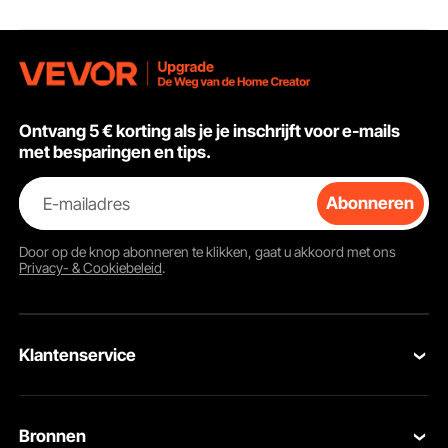
paintball, banden
familiefeestjes Blauw
Schilderwer
oppompen en
Huisdecora
opblaasboten.
Snoeien Ele
Werk
Ontvang 5 € korting als je je inschrijft voor e-mails
met besparingen en tips.
E-mailadres
Abonneren
Door op de knop
abonneren
te klikken, gaat u akkoord met ons
Privacy- & Cookiebeleid
.
Klantenservice
Neem contact op
Bronnen
Retourneren en vervangingen