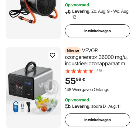
verwarming met
Op voorraad.
oververhittingsbeveiliging,
Levering:
Zo. Aug. 9 - Wo. Aug.
25° instelbare
12
verwarmingshoek en IPX4-
classificatie, elektrische
In winkelwagen
verwarming voor tuinhuisje,
kantoor en thuis.
VEVOR
Nieuw
ozongenerator 36000 mg/u,
industrieel ozonapparaat met
15 seconden startvertraging,
(56)
waterozonering en
55
99
€
afstandsbediening, ozonator
voor max. 300 m²,
148 Weergaven Onlangs
ozonluchtreiniger voor
Op voorraad.
geuren in auto's, hotels en
Levering:
zodra Di. Aug. 11
appartementen
In winkelwagen