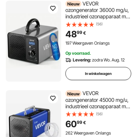
VEVOR
Nieuw
ozongenerator 36000 mg/u,
industrieel ozonapparaat met
15 seconden startvertraging,
(56)
120 minuten timer en
48
99
€
draaiknop, ozonator voor
max. 300 m²,
197 Weergaven Onlangs
ozonluchtreiniger voor het
Op voorraad.
verwijderen van geuren in
Levering:
zodra Wo. Aug. 12
auto's, hotels en
appartementen
In winkelwagen
VEVOR
Nieuw
ozongenerator 45000 mg/u,
industrieel ozonapparaat met
15 seconden startvertraging,
(56)
waterozonering en
60
99
€
afstandsbediening, ozonator
voor max. 350 m²,
262 Weergaven Onlangs