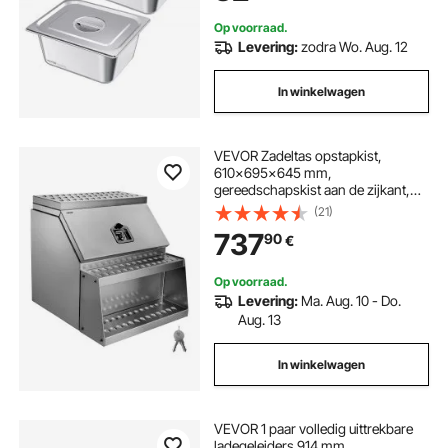
Op voorraad.
Levering:
zodra Wo. Aug. 12
In winkelwagen
VEVOR Zadeltas opstapkist,
610x695x645 mm,
gereedschapskist aan de zijkant,
opbergkist voor zadeltas met T-
(21)
handgreep, slot en sleutels voor
737
90
€
oplegger, dieplader
Op voorraad.
Levering:
Ma. Aug. 10 - Do.
Aug. 13
In winkelwagen
VEVOR 1 paar volledig uittrekbare
ladegeleiders 914 mm,