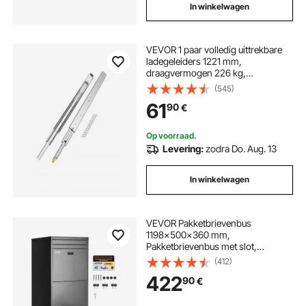
In winkelwagen
VEVOR 1 paar volledig uittrekbare
ladegeleiders 1221 mm,
draagvermogen 226 kg,
ladegeleiders, kogellagers met slot,
(545)
zijdelings gemonteerde
61
90
€
telescopische geleiders voor
planken, kasten, industriële lades
Op voorraad.
Levering:
zodra Do. Aug. 13
In winkelwagen
VEVOR Pakketbrievenbus
1198x500x360 mm,
Pakketbrievenbus met slot,
Gegalvaniseerde stalen
(412)
pakketbrievenbus met
422
90
€
antidiefstalontwerp, Pakstation
voor thuis en kantoor, Zwart