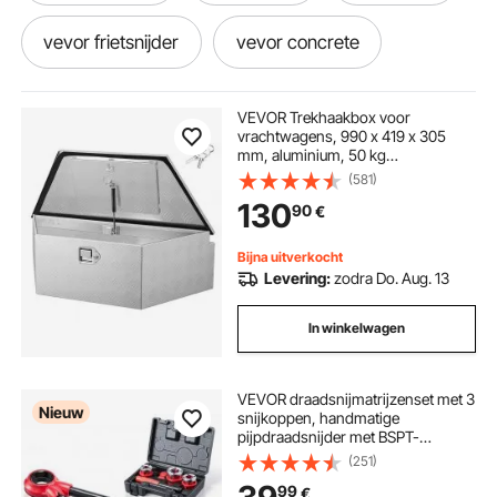
vevor frietsnijder
vevor concrete
vevor uitlaat
vevor luchtverwarmer 2kw
VEVOR Trekhaakbox voor
vrachtwagens, 990 x 419 x 305
mm, aluminium, 50 kg
vevor stripmachine
vevor hole saw
draagvermogen, gereedschapskist
(581)
met slot en sleutels, aanhangerbox
130
90
€
voor laadbakken van pick-ups,
campers, SUV's, terreinwagens,
vevor hijskraan
vevor g29
zilverkleurig
Bijna uitverkocht
Levering:
zodra Do. Aug. 13
vevor telescopische snoeizaag
In winkelwagen
vevor kernboor
VEVOR draadsnijmatrijzenset met 3
Nieuw
snijkoppen, handmatige
pijpdraadsnijder met BSPT-
snijmatrijzen van 1/2 tot 1 inch,
(251)
handgereedschap voor
99
€
draadsnijden met koffer voor