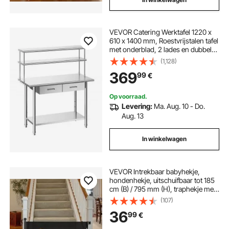
VEVOR Catering Werktafel 1220 x
610 x 1400 mm, Roestvrijstalen tafel
met onderblad, 2 lades en dubbel
uitschuifbaar blad, Commerciële
(1,128)
voorbereidingstafel/werkbank voor
369
99
€
restaurant, garage of keuken.
Op voorraad.
Levering:
Ma. Aug. 10 - Do.
Aug. 13
In winkelwagen
VEVOR Intrekbaar babyhekje,
hondenhekje, uitschuifbaar tot 185
cm (B) / 795 mm (H), traphekje met
veiligheidsslot,
(107)
gaasveiligheidshekje voor trappen
36
99
€
en gangen, binnen/buiten, zwart