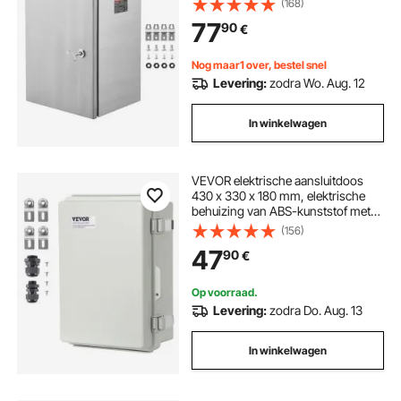
(168)
elektronische apparatuur
77
90
€
buitenshuis met IP66 waterdicht
slot
Nog maar1 over, bestel snel
Levering:
zodra Wo. Aug. 12
In winkelwagen
VEVOR elektrische aansluitdoos
430 x 330 x 180 mm, elektrische
behuizing van ABS-kunststof met
scharnierend deksel, roestvrijstalen
(156)
slot, IP67 stofdicht en waterdicht
47
90
€
voor elektrische projecten
Op voorraad.
Levering:
zodra Do. Aug. 13
In winkelwagen