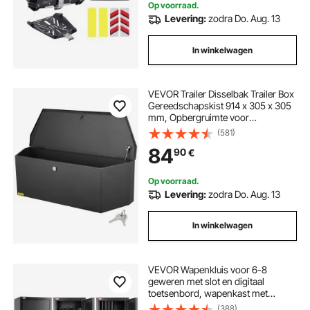
Op voorraad.
Levering:
zodra Do. Aug. 13
In winkelwagen
VEVOR Trailer Disselbak Trailer Box
Gereedschapskist 914 x 305 x 305
mm, Opbergruimte voor
aanhangwagens van koolstofstaal
(581)
met slot en sleutels,
84
90
€
Gereedschapskist voor
aanhangwagens met disselbak
voor campers etc.
Op voorraad.
Levering:
zodra Do. Aug. 13
In winkelwagen
VEVOR Wapenkluis voor 6-8
geweren met slot en digitaal
toetsenbord, wapenkast met
uitneembare plank, geweerkast
(388)