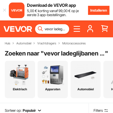
Download de VEVOR app
Installeren
5
,00
€
korting vanaf
99
,00
€
op je
eerste 3 app-bestellingen.
Huis
Automobiel
Vrachtdragers
Motoraccessoires
Zoeken naar "
vevor ladeglijbanen met slot
"
Elektrisch
Apparaten
Automobiel
Sorteer op:
Populair
Filters