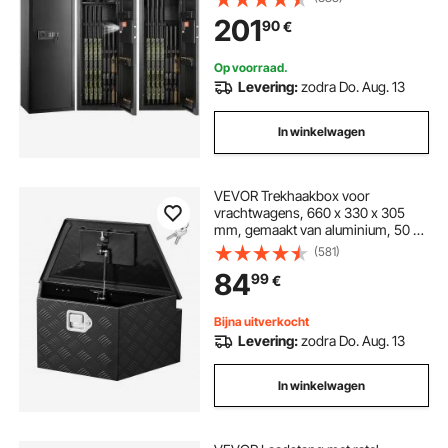
voor thuisgebruik met geweren en
201
90
€
shotguns, zwart
Op voorraad.
Levering:
zodra Do. Aug. 13
In winkelwagen
VEVOR Trekhaakbox voor
vrachtwagens, 660 x 330 x 305
mm, gemaakt van aluminium, 50 kg
draagvermogen, gereedschapskist
(581)
met slot en sleutels, aanhangerbox
84
99
€
voor laadbakken van pick-ups,
campers, SUV's en terreinwagens,
zwart
Bijna uitverkocht
Levering:
zodra Do. Aug. 13
In winkelwagen