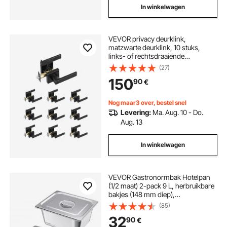
In winkelwagen
VEVOR privacy deurklink,
matzwarte deurklink, 10 stuks,
links- of rechtsdraaiende
omkeerbare klink met slot, 45°
(27)
draaiing voor opening, vierkante
150
90
€
deurbevestiging voor slaapkamer
en badkamer
Nog maar3 over, bestel snel
Levering:
Ma. Aug. 10 - Do.
Aug. 13
In winkelwagen
VEVOR Gastronormbak Hotelpan
(1/2 maat) 2-pack 9 L, herbruikbare
bakjes (148 mm diep),
roestvrijstalen cateringopslag,
(85)
paneermeelbak, voedselcontainer
32
90
€
met deksel voor feestbuffet