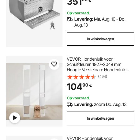
351
€
diepladers, kranen en opleggers
Op voorraad.
Levering:
Ma. Aug. 10 - Do.
Aug. 13
In winkelwagen
VEVOR Hondenluik voor
Schuifdeuren 1927-2049 mm
Hoogte Verstelbare Hondenluik
Schuifdeuren, Gehard Glazen
(494)
Huisdierluik met Aluminium Frame
104
90
€
& Scharnierconstructie, Klep en Slot
voor Kleine Honden
Op voorraad.
Levering:
zodra Do. Aug. 13
In winkelwagen
VEVOR Hondenluik voor