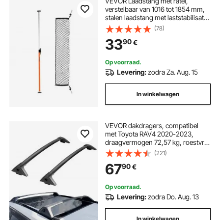
VEVOR Laadstang met ratel,
verstelbaar van 1016 tot 1854 mm,
stalen laadstang met laststabilisator
met antislipvoeten en gaas,
(78)
uitschuifbare steunstang voor pick-
33
90
€
uptrucks en minivans
Op voorraad.
Levering:
zodra Za. Aug. 15
In winkelwagen
VEVOR dakdragers, compatibel
met Toyota RAV4 2020-2023,
draagvermogen 72,57 kg, roestvrije
aluminium dwarsdragers met
(221)
sloten, dakdrager (niet geschikt
67
90
€
voor Adventure/TRD Off-Road)
Op voorraad.
Levering:
zodra Do. Aug. 13
In winkelwagen