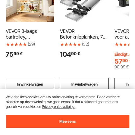
VEVOR 3-laags
VEVOR
VEVOR 4
bartrolley,
Betonknieplanken, 75
voor auto
serveerwagen/dranktr
x 20 cm, Betonglijders,
achterkan
(29)
(52)
olley met wijnrek,
Gemaakt van roestvrij
dubbele 
75
104
99
€
90
€
glashouders en
staal, Betonglijders,
met geïn
Eindigt Au
rechthoekige
Paar beweegbare
GPS G-se
57
90
€
schappen, moderne
glijders, met
geheugen
90
,99
€
rolwagen,
betonplaatriemen voor
GB), 3,18
keukentrolley/thuisbar,
cement- en betonwerk
129° + 12
draagvermogen van 20
loopopna
In winkelwagen
In winkelwagen
In w
kg per schap, 910 x
parkeerm
330 x 935 mm
We gebruiken cookies om uw online ervaring te verbeteren. Door verder te
bladeren op deze website, we gaan ervan uit dat u akkoord gaat met ons
gebruik van cookies en
Privacy en beveiliging.
Aanbevolen zoekopdrachten
Mee eens
motorfiets
vevor motorfiets
vevor motorhoes