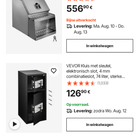
handgreep, slot en sleutels voor
556
90
€
vrachtwagen, dieplader
Bijna uitverkocht
Levering:
Ma. Aug. 10 - Do.
Aug. 13
In winkelwagen
VEVOR Kluis met sleutel,
elektronisch slot, 4 mm
combinatieslot, 74 liter, sterke
ijzeren kluis, meubelkluis met
(1,033)
robuuste stalen constructie
126
90
€
Op voorraad.
Levering:
zodra Wo. Aug. 12
In winkelwagen