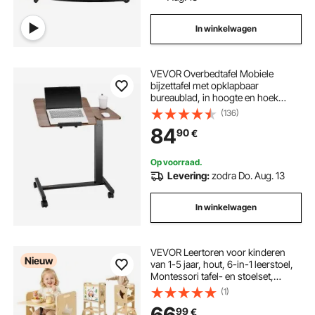
In winkelwagen
VEVOR Overbedtafel Mobiele
bijzettafel met opklapbaar
bureaublad, in hoogte en hoek
verstelbare laptoptafel met
(136)
bekerhouder, nachtkastje voor
84
90
€
kantoor en studeerkamer
Op voorraad.
Levering:
zodra Do. Aug. 13
In winkelwagen
VEVOR Leertoren voor kinderen
Nieuw
van 1-5 jaar, hout, 6-in-1 leerstoel,
Montessori tafel- en stoelset,
kinderopstapje, Montessori
(1)
leertoren met krijtbord en dienblad,
66
99
€
voor badkamer en keukenblad.