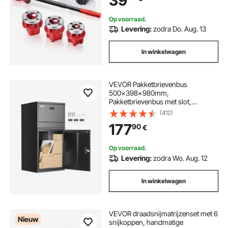
39
loodgietersreparaties
Op voorraad.
Levering:
zodra Do. Aug. 13
In winkelwagen
VEVOR Pakketbrievenbus
500x398x980mm,
Pakketbrievenbus met slot,
Gegalvaniseerde stalen
(412)
pakketbrievenbus met
177
90
€
antidiefstalontwerp, Pakstation
voor thuis en kantoor, Zwart
Op voorraad.
Levering:
zodra Wo. Aug. 12
In winkelwagen
VEVOR draadsnijmatrijzenset met 6
Nieuw
snijkoppen, handmatige