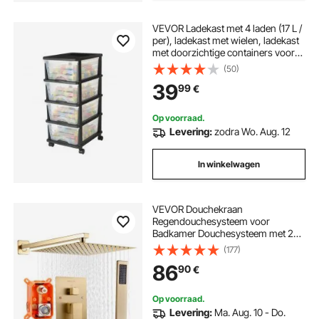
VEVOR Ladekast met 4 laden (17 L /
per), ladekast met wielen, ladekast
met doorzichtige containers voor
kantoorbenodigdheden,
(50)
knutsellokalen en klaslokalen
39
99
€
Op voorraad.
Levering:
zodra Wo. Aug. 12
In winkelwagen
VEVOR Douchekraan
Regendouchesysteem voor
Badkamer Douchesysteem met 254
mm Vierkante Regendouchekop &
(177)
Handdouche, Wandgemonteerde
86
90
€
Badkamerkranen met Messing Klep
& Afwerkingsset, Geborsteld Goud
Op voorraad.
Levering:
Ma. Aug. 10 - Do.