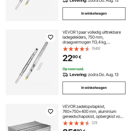
Levering:
zodra Do. Aug. 13
In winkelwagen
VEVOR 1 paar volledig uittrekbare
ladegeleiders, 750 mm,
draagvermogen 113,4 kg,
ladegeleiders, kogelgelagerd met
(545)
slot, zijdelings gemonteerde
22
90
€
telescopische geleiders, ideaal voor
kasten, industriële lades
Op voorraad.
Levering:
zodra Do. Aug. 13
In winkelwagen
VEVOR zadelopstapkist,
760x750x400 mm, aluminium
gereedschapskist, opbergkist voor
instap in bestuurderscabine met T-
(21)
greep, slot en sleutels voor
90