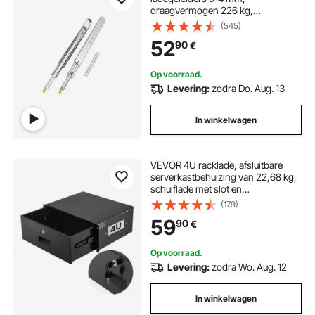
draagvermogen 226 kg,
ladegeleider, kogellagers met slot,
(545)
zijdelings gemonteerde
52
90
€
telescopische geleiders, ideaal voor
planken, kasten, industriële lades
Op voorraad.
Levering:
zodra Do. Aug. 13
In winkelwagen
VEVOR 4U racklade, afsluitbare
serverkastbehuizing van 22,68 kg,
schuiflade met slot en
kabelbeheergaten, voor 482 mm
(179)
netwerkkast AV-rack of
59
90
€
kastbehuizing
Op voorraad.
Levering:
zodra Wo. Aug. 12
In winkelwagen