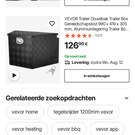
VEVOR Trailer Disselbak Trailer Box
Gereedschapskist 990 x 419 x 305
mm, Aluminiumlegering Trailer Box
Opbergruimte met Slot & Sleutels,
(581)
Trailer Disselbak Gereedschapskist
126
90
€
voor RV etc.
Op voorraad.
Levering:
zodra Wo. Aug. 12
In winkelwagen
Gerelateerde zoekopdrachten
vevor home
tegelsnijder 1200mm vevor
vevor heating
vevor bbq
vevor app