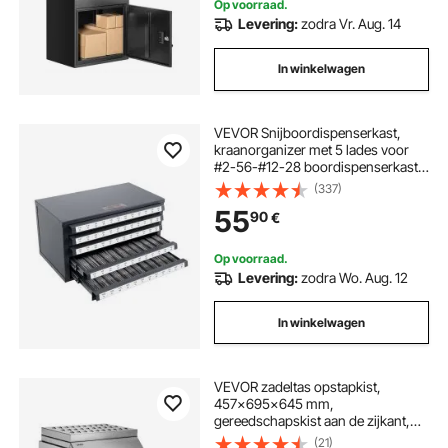
Op voorraad.
Levering:
zodra Vr. Aug. 14
In winkelwagen
VEVOR Snijboordispenserkast,
kraanorganizer met 5 lades voor
#2-56-#12-28 boordispenserkast
van staal met labels, stapelbare kast
(337)
met 60 compartimenten grijs
55
90
€
Op voorraad.
Levering:
zodra Wo. Aug. 12
In winkelwagen
VEVOR zadeltas opstapkist,
457x695x645 mm,
gereedschapskist aan de zijkant,
opbergkist voor zadeltas met T-
(21)