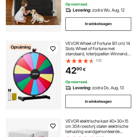
Op voorraad.
Levering:
zodra Wo. Aug. 12
In winkelwagen
VEVOR Wheel of Fortune (61 cm) 14
Opruiming
Slots Wheel of Fortune met
standaard, loterijspellen Winnende
Roulette met schoolbordwisser en
(13)
2 stiften, 6 kleuren, draaiend
42
90
€
prijzenwiel Ideaal voor feestjes,
pubs, beurzen
Op voorraad.
Levering:
zodra Do. Aug. 13
In winkelwagen
VEVOR elektrische kast 40x30x15
cm 304 roestvrij stalen elektrische
behuizing wandgemonteerde
behuizing voor elektrische en