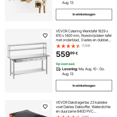
Aug. 13
In winkelwagen
VEVOR Catering Werktafel 1829 x
610 x 1400 mm, Roestvrijstalen tafel
met onderblad, 3 lades en dubbel
uitschuifbaar blad, Commerciële
(1,128)
voorbereidingstafel/werkbank voor
559
99
€
restaurant, garage of keuken.
Op voorraad.
Levering:
Ma. Aug. 10 - Do.
Aug. 13
In winkelwagen
VEVOR Dakdragertas 23 kubieke
voet Daktas Dakkoffer, Waterdichte
en duurzame 840D PVC
Dakdragertas voor voertuigen
(146)