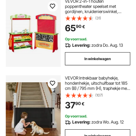
VEVOR 2-in-1 houten
poppentheater speelset met
gordijnen, kruidenierswinkel,
dubbelzijdig houten spel met
(31)
schoolbord en kassa, marktkraam
65
90
€
voor rollenspel voor kinderen vanaf
3 jaar
Op voorraad.
Levering:
zodra Do. Aug. 13
In winkelwagen
VEVOR Intrekbaar babyhekje,
hondenhekje, uitschuifbaar tot 185
cm (B) / 795 mm (H), traphekje met
veiligheidsslot,
(107)
gaasveiligheidshekje voor trappen
37
90
€
en gangen, binnen/buiten, zwart
Op voorraad.
Levering:
zodra Wo. Aug. 12
In winkelwagen