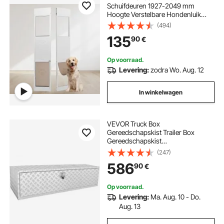
Schuifdeuren 1927-2049 mm
Hoogte Verstelbare Hondenluik
Schuifdeuren, Gehard Glazen
(494)
Huisdierenluik met Aluminium
135
90
€
Frame & Scharnierconstructie, Klep
en Slot voor Grote Honden
Op voorraad.
Levering:
zodra Wo. Aug. 12
In winkelwagen
VEVOR Truck Box
Gereedschapskist Trailer Box
Gereedschapskist
1524x610x610mm Pickup
(247)
Opbergdoos, Aluminium
586
90
€
Diamantplaat Gereedschapskist
met Slot & Sleutels, Waterdichte
Opbergdoos voor Trailer
Op voorraad.
Levering:
Ma. Aug. 10 - Do.
Aug. 13