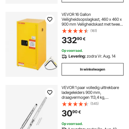
VEVOR 16 Gallon
Veiligheidsopslagkast, 460 x 460 x
900 mm Veiligheidskast met twee
verstelbare verdelers voor
(161)
brandbare materialen Afsluitbaar
332
90
€
ontwerp met 2 sloten en 1
aardingskabel Geel
Op voorraad.
Levering:
zodra Vr. Aug. 14
In winkelwagen
VEVOR 1 paar volledig uittrekbare
ladegeleiders 900 mm,
draagvermogen 113,4 kg,
ladegeleiders, kogelgelagerd met
(545)
slot, aan de zijkant gemonteerde
30
90
€
ladegeleiders, ideaal voor kasten,
industriële lades
Op voorraad.