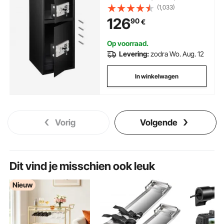
ijzeren kluis, meubelkluis met
(1,033)
robuuste stalen constructie
126
90
€
Op voorraad.
Levering:
zodra Wo. Aug. 12
In winkelwagen
Vorig
Volgende
Dit vind je misschien ook leuk
Nieuw