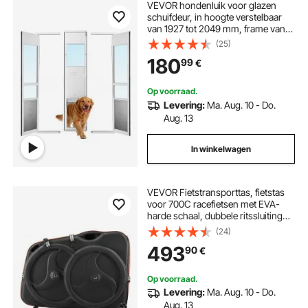
VEVOR hondenluik voor glazen
schuifdeur, in hoogte verstelbaar
van 1927 tot 2049 mm, frame van
aluminiumlegering met klep en slot,
(25)
voor extra grote honden, 180°
180
99
€
draaibaar hondenluik, XL
Op voorraad.
Levering:
Ma. Aug. 10 - Do.
Aug. 13
In winkelwagen
VEVOR Fietstransporttas, fietstas
voor 700C racefietsen met EVA-
harde schaal, dubbele ritssluiting
met snelsluiting, TSA-slot en
(24)
wielen, harde koffer voor
493
90
€
vliegreizen, treinreizen en
autoritten.
Op voorraad.
Levering:
Ma. Aug. 10 - Do.
Aug. 13