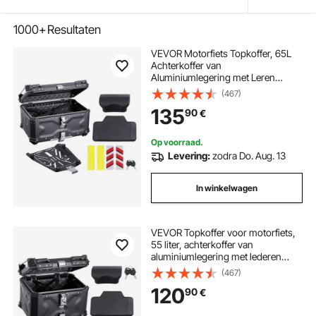
1000+
Resultaten
VEVOR Motorfiets Topkoffer, 65L
Achterkoffer van
Aluminiumlegering met Leren
Voering, Afneembare Motorfiets
(467)
Topkoffer met Slot & Rugkussen,
135
90
€
Helmhoes (565 x 500 x 380 mm)
Zwart
Op voorraad.
Levering:
zodra Do. Aug. 13
In winkelwagen
VEVOR Topkoffer voor motorfiets,
55 liter, achterkoffer van
aluminiumlegering met lederen
voering, afneembare topkoffer met
(467)
slot en rugleuning, helmhoes (470 x
120
90
€
430 x 367 mm) zwart