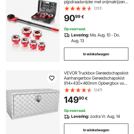
pijpdraadsnijder met snijmatrijzen
van 1/2 tot 2 inch NPT,
(251)
handgereedschap voor
90
99
€
draadsnijden met koffer voor
loodgietersreparaties
Op voorraad.
Levering:
Ma. Aug. 10 - Do.
Aug. 13
In winkelwagen
VEVOR Truckbox Gereedschapskist
Aanhangerbox Gereedschapskist
914x430x460mm Opbergbox voor
pick-ups, Aluminium traanplaat
(247)
gereedschapskist met slot en
149
90
€
sleutels, Waterdichte opbergbox
voor aanhangers
Op voorraad.
Levering:
zodra Vr. Aug. 14
In winkelwagen