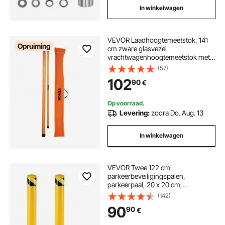
In winkelwagen
VEVOR Laadhoogtemeetstok, 141
Opruiming
cm zware glasvezel
vrachtwagenhoogtemeetstok met
verstelbare staaf, niet-geleidende
(57)
vrachtwagenhoogtemeetstok met
102
90
€
draagtas, meetstok voor
vrachtwagens
Op voorraad.
Levering:
zodra Do. Aug. 13
In winkelwagen
VEVOR Twee 122 cm
parkeerbeveiligingspalen,
parkeerpaal, 20 x 20 cm,
parkeerpaal, parkeerpaal,
(142)
verkeersbuispaal, geschikt voor
90
90
€
binnen- en buitenparkeerplaatsen