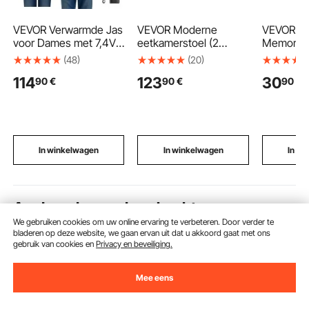
VEVOR Verwarmde Jas
VEVOR Moderne
VEVOR Qu
voor Dames met 7,4V
eetkamerstoel (2
Memory F
Batterij, Elektrische
stuks) Sherpa-stoel
Onderste
(48)
(20)
Softshell Verwarmde
(draagvermogen 136
Verstelba
114
123
30
90
€
90
€
90
€
Jas, Winddichte
kg) voor eettafels,
Bedkussen
Verwarmde Jas,
ruimtebesparende
Kussensl
Lichtgewicht
keukentafelstoel met
Natuurlijk
Buitenkleding met 5
gebogen rugleuning
Beddengo
Verwarmingszones en
en zwarte metalen
Rug-, Bui
3 Warmtestanden,
poten, witte
Zijslapers
In winkelwagen
In winkelwagen
In w
Machinewasbaar, Maat
cafetariastoel
S
Aanbevolen zoekopdrachten
We gebruiken cookies om uw online ervaring te verbeteren. Door verder te
bladeren op deze website, we gaan ervan uit dat u akkoord gaat met ons
rateltakel
vevor 200
compressor koelbox vev
gebruik van cookies en
Privacy en beveiliging.
Mee eens