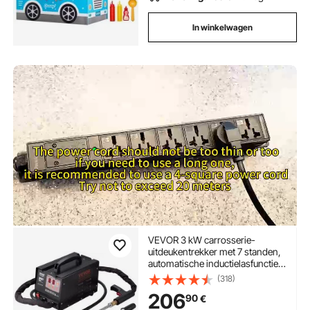
In winkelwagen
VEVOR 3 kW carrosserie-
uitdeukentrekker met 7 standen,
automatische inductielasfunctie,
220V uitdeukentrekker, 3500A
(318)
puntlasapparaat
206
90
€