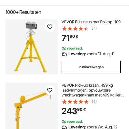
1000+
Resultaten
VEVOR Buissteun met Rolkop 1109
(54)
71
90
€
Op voorraad.
Levering:
zodra Di. Aug. 11
In winkelwagen
VEVOR Pick-up kraan, 499 kg
laadvermogen, opvouwbare
vrachtwagenkraan met 499 kg lier,
stalen laadkraan, werkplaatskraan
(56)
360° draaibaar, hijskraan voor het
243
90
€
hijsen van goederen op
bouwplaatsen en in de fabriek
Op voorraad.
Levering:
zodra Wo. Aug. 12