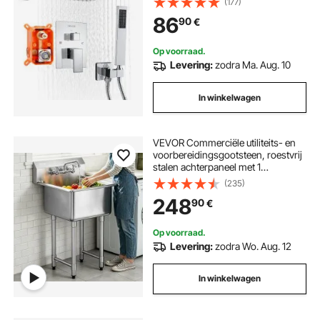
(177)
Handdouche, Wandgemonteerde
86
90
€
Badkamerkranen met Messing Klep
& Afwerkingsset, Zilver Chroom
Op voorraad.
Levering:
zodra Ma. Aug. 10
In winkelwagen
VEVOR Commerciële utiliteits- en
voorbereidingsgootsteen, roestvrij
stalen achterpaneel met 1
compartiment
(235)
248
90
€
Op voorraad.
Levering:
zodra Wo. Aug. 12
In winkelwagen