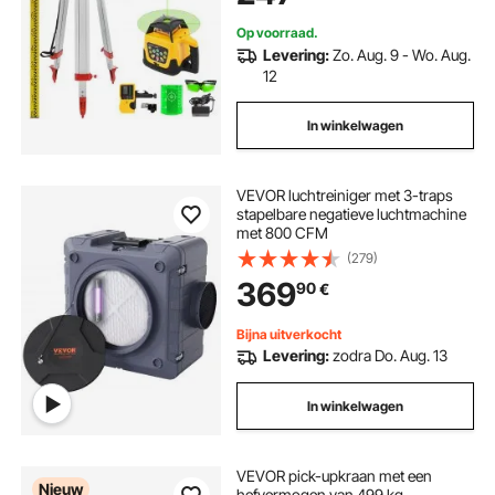
Op voorraad.
Levering:
Zo. Aug. 9 - Wo. Aug.
12
In winkelwagen
VEVOR luchtreiniger met 3-traps
stapelbare negatieve luchtmachine
met 800 CFM
(279)
369
90
€
Bijna uitverkocht
Levering:
zodra Do. Aug. 13
In winkelwagen
VEVOR pick-upkraan met een
Nieuw
hefvermogen van 499 kg,