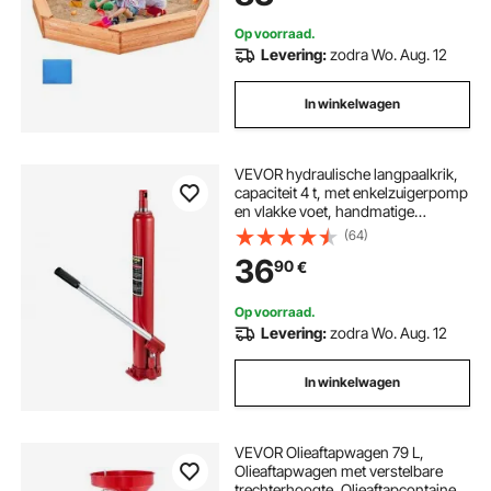
Op voorraad.
Levering:
zodra Wo. Aug. 12
In winkelwagen
VEVOR hydraulische langpaalkrik,
capaciteit 4 t, met enkelzuigerpomp
en vlakke voet, handmatige
hoogwerkerkrik met handgreep,
(64)
voor garage-/werkplaatskranen,
36
90
€
motorhefinrichting, rood
Op voorraad.
Levering:
zodra Wo. Aug. 12
In winkelwagen
VEVOR Olieaftapwagen 79 L,
Olieaftapwagen met verstelbare
trechterhoogte, Olieaftapcontainer