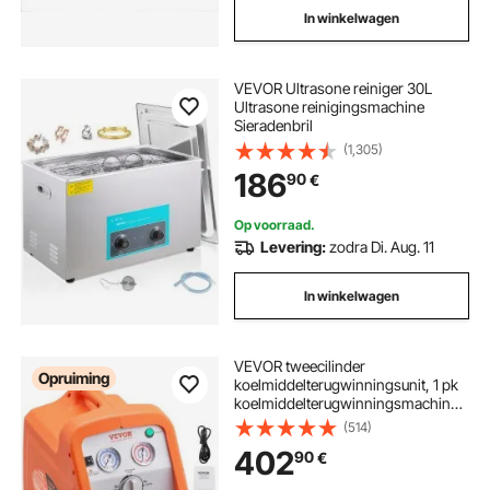
In winkelwagen
VEVOR Ultrasone reiniger 30L
Ultrasone reinigingsmachine
Sieradenbril
(1,305)
186
90
€
Op voorraad.
Levering:
zodra Di. Aug. 11
In winkelwagen
VEVOR tweecilinder
Opruiming
koelmiddelterugwinningsunit, 1 pk
koelmiddelterugwinningsmachine
220-240 V, 7,7 lbs/min
(514)
koelmiddelpompstation
402
90
€