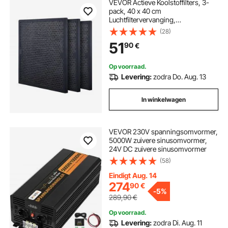
VEVOR Actieve Koolstoffilters, 3-
pack, 40 x 40 cm
Luchtfiltervervanging,
Hoogrendementsfilters Niveau 2,
(28)
Compatibel met BlueDri en VEVOR
51
90
€
Scrubber, Luchtreiniger, Apparatuur
voor waterschadeherstel
Op voorraad.
Levering:
zodra Do. Aug. 13
In winkelwagen
VEVOR 230V spanningsomvormer,
5000W zuivere sinusomvormer,
24V DC zuivere sinusomvormer
(58)
Eindigt Aug. 14
274
90
€
-
5%
289,90
€
Op voorraad.
Levering:
zodra Di. Aug. 11