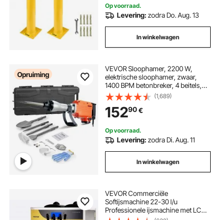
Op voorraad.
Levering:
zodra Do. Aug. 13
In winkelwagen
VEVOR Sloophamer, 2200 W,
Opruiming
elektrische sloophamer, zwaar,
1400 BPM betonbreker, 4 beitels,
handschoenen
(1,689)
152
90
€
Op voorraad.
Levering:
zodra Di. Aug. 11
In winkelwagen
VEVOR Commerciële
Softijsmachine 22-30 l/u
Professionele ijsmachine met LCD-
display, 3 smaken, tafelmodel voor