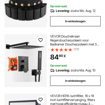
Subways
Op voorraad.
Levering:
zodra Wo. Aug. 12
In winkelwagen
VEVOR Douchekraan
Regendouchesysteem voor
Badkamer Douchesysteem met 305
mm Vierkante Regendouchekop &
(177)
Handdouche, Wandgemonteerde
84
90
€
Badkamerkranen met Messing Klep
& Afwerkingsset, Mat Zwart
Op voorraad.
Levering:
zodra Ma. Aug. 10
In winkelwagen
VEVOR HEPA-luchtfilter, 16 x 19
inch luchtfiltervervanging, filters
met hoge efficiëntie niveau 3,