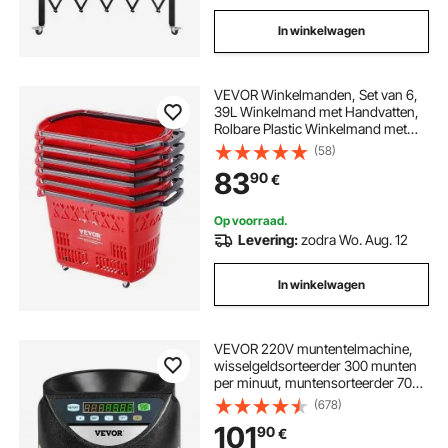
In winkelwagen
VEVOR Winkelmanden, Set van 6,
39L Winkelmand met Handvatten,
Rolbare Plastic Winkelmand met
Wielen, Grote Draagbare
(58)
Winkelmandenset voor
83
90
€
Supermarkten en Winkels
Op voorraad.
Levering:
zodra Wo. Aug. 12
In winkelwagen
VEVOR 220V muntentelmachine,
wisselgeldsorteerder 300 munten
per minuut, muntensorteerder 700
muntencapaciteit,
(678)
euromuntentelmachine met 8
101
90
€
verzamelboxen, geldteller, voor