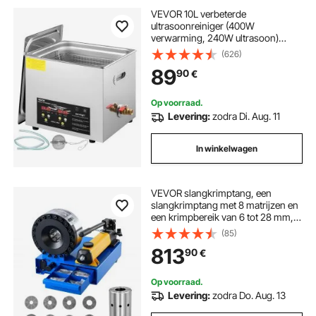
VEVOR 10L verbeterde
ultrasoonreiniger (400W
verwarming, 240W ultrasoon)
Professionele digitale laboratorium-
(626)
ultrasoonreiniger met
89
90
€
verwarmingstimer voor het
reinigen van onderdelen en
instrumenten
Op voorraad.
Levering:
zodra Di. Aug. 11
In winkelwagen
VEVOR slangkrimptang, een
slangkrimptang met 8 matrijzen en
een krimpbereik van 6 tot 28 mm,
voor lagedruk- en hogedruk-
(85)
olieleidingen,
813
90
€
gas-/water-/airconditioningslangen
en kabelaansluitingen.
Op voorraad.
Levering:
zodra Do. Aug. 13