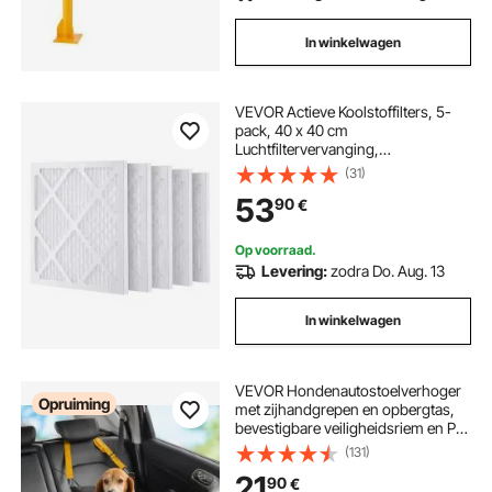
In winkelwagen
VEVOR Actieve Koolstoffilters, 5-
pack, 40 x 40 cm
Luchtfiltervervanging,
Hoogrendementsfilters Niveau 1,
(31)
Compatibel met BlueDri en VEVOR
53
90
€
Scrubber, Luchtreiniger, Apparatuur
voor waterschadeherstel
Op voorraad.
Levering:
zodra Do. Aug. 13
In winkelwagen
VEVOR Hondenautostoelverhoger
Opruiming
met zijhandgrepen en opbergtas,
bevestigbare veiligheidsriem en PP-
katoenen vulling, Hondenautobed ​​
(131)
voor kleine honden tot 11 kg, Zwart
21
90
€