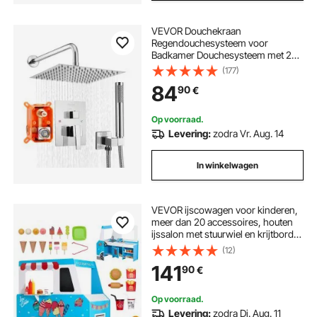
VEVOR Douchekraan
Regendouchesysteem voor
Badkamer Douchesysteem met 254
mm Vierkante Regendouchekop &
(177)
Handdouche, Wandgemonteerde
84
90
€
Badkamerkranen met Messing Klep
& Afwerkingsset, Zilver Chroom
Op voorraad.
Levering:
zodra Vr. Aug. 14
In winkelwagen
VEVOR ijscowagen voor kinderen,
meer dan 20 accessoires, houten
ijssalon met stuurwiel en krijtbord,
betaalscanner en vriezer, kraan en
(12)
wasbak, geschikt voor kinderen
141
90
€
van 3-7 jaar, blauw
Op voorraad.
Levering:
zodra Di. Aug. 11