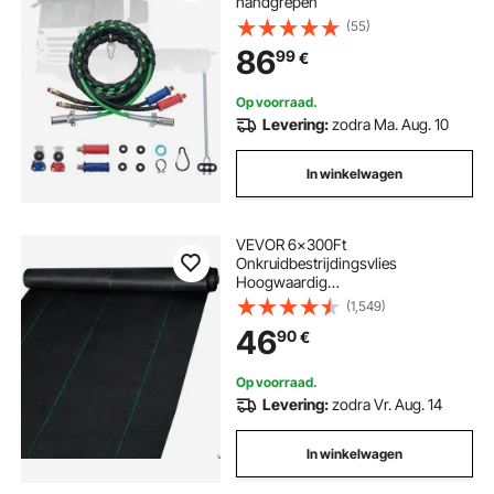
handgrepen
(55)
86
99
€
Op voorraad.
Levering:
zodra Ma. Aug. 10
In winkelwagen
VEVOR 6x300Ft
Onkruidbestrijdingsvlies
Hoogwaardig
onkruidbestrijdingsvlies Tuinvlies
(1,549)
Scheurvast
46
90
€
Op voorraad.
Levering:
zodra Vr. Aug. 14
In winkelwagen