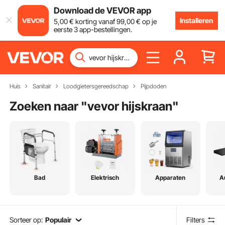
Download de VEVOR app
Installeren
5
,00
€
korting vanaf
99
,00
€
op je
eerste 3 app-bestellingen.
Huis
Sanitair
Loodgietersgereedschap
Pijpdoden
Zoeken naar "
vevor hijskraan
"
Bad
Elektrisch
Apparaten
A
Sorteer op:
Populair
Filters