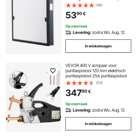
compatibel met BlueDri & VEVOR-
(46)
scrubber, luchtreinigers, apparatuur
53
90
€
voor waterschadeherstel
Op voorraad.
Levering:
zodra Wo. Aug. 12
In winkelwagen
VEVOR 400 V armpaar voor
puntlaspistool 120 mm elektrisch
puntlaspistool 25A puntlaspistool
(53)
347
90
€
Op voorraad.
Levering:
zodra Wo. Aug. 12
In winkelwagen