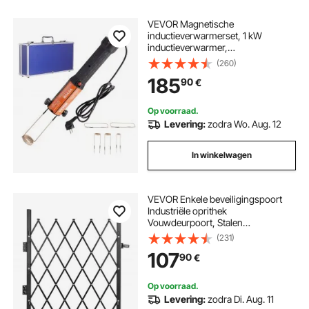
VEVOR Magnetische
inductieverwarmerset, 1 kW
inductieverwarmer,
boutinductieverwarmer met 10
(260)
inductiespoelen, boutverwijderaar
185
90
€
voor inductieverwarmers voor het
verwijderen van bouten en moeren
Op voorraad.
Levering:
zodra Wo. Aug. 12
In winkelwagen
VEVOR Enkele beveiligingspoort
Industriële oprithek
Vouwdeurpoort, Stalen
beveiligingspoort, Flexibele
(231)
uitbreidbare beveiligingspoort,
107
90
€
360° rolhek, Schaarpoort met
hangslot
Op voorraad.
Levering:
zodra Di. Aug. 11