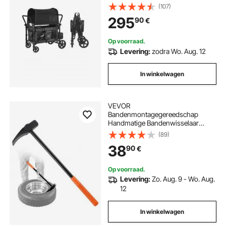
veiligheidsgordel en afneembare
(107)
luifel, 4-persoons handkar voor
295
90
€
kamperen, donkergrijs en zwart
(laadvermogen 150 kg)
Op voorraad.
Levering:
zodra Wo. Aug. 12
In winkelwagen
VEVOR
Bandenmontagegereedschap
Handmatige Bandenwisselaar
Bandenhamer 81 cm Handvat
(89)
Bandengereedschap met
38
90
€
Eendenbekvormige Bandenbreker
voor Montage en Demontage bij
Autoreparaties van Universele
Op voorraad.
Voertuigtypen
Levering:
Zo. Aug. 9 - Wo. Aug.
12
In winkelwagen