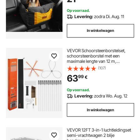
Op voorraad.
Levering:
zodra Di. Aug. 11
In winkelwagen
VEVOR Schoorsteenborstelset,
schoorsteenborstel met een
maximale lengte van 12 m,
kachelpijpborstel met twee
(107)
borstelkoppen, schoorsteenveger,
63
99
€
schoorsteenreinigingsgereedschap
voor vierkante en rechthoekige
schoorstenen
Op voorraad.
Levering:
zodra Wo. Aug. 12
In winkelwagen
VEVOR 12FT 3-in-1 luchtleidingset
semi-vrachtwagen 2 blije