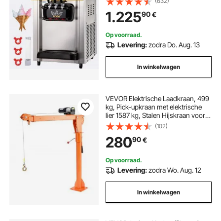
(632)
catering en bedrijven
1.225
90
€
Op voorraad.
Levering:
zodra Do. Aug. 13
In winkelwagen
VEVOR Elektrische Laadkraan, 499
kg, Pick-upkraan met elektrische
lier 1587 kg, Stalen Hijskraan voor
Pick-uptrucks, 360° Draaibaar, voor
(102)
het Hijsen van Goederen op
280
90
€
Bouwplaatsen of in de Fabriek
Op voorraad.
Levering:
zodra Wo. Aug. 12
In winkelwagen