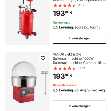
met wielen, Aftapapparaat voor
(155)
vloeibare brandstof voor
193
90
€
autowerkplaatsen, Rood
Op voorraad.
Levering:
zodra Do. Aug. 13
In winkelwagen
VEVOR Elektrische
Suikerspinmachine, 1000W
Suikerspinmachine, Commerciële
Suikerspinmachine met Deksel,
(392)
RVS Kom, Suikerschep, Lade,
193
90
€
Perfect voor Familiefeestjes, Rood
Bijna uitverkocht
Levering:
Zo. Aug. 9 - Wo. Aug.
12
In winkelwagen