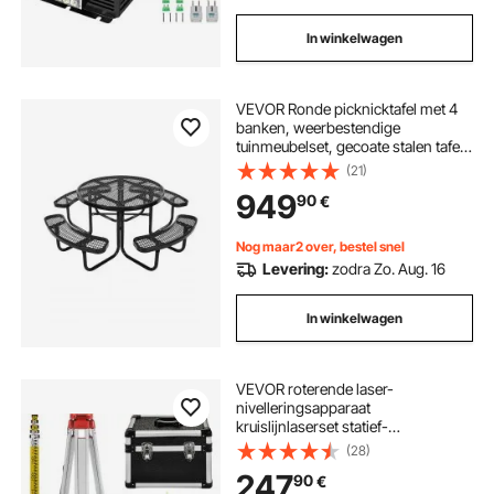
In winkelwagen
VEVOR Ronde picknicktafel met 4
banken, weerbestendige
tuinmeubelset, gecoate stalen tafels
met parasolgat, tuinmeubelen voor
(21)
op de veranda (zwart)
949
90
€
Nog maar2 over, bestel snel
Levering:
zodra Zo. Aug. 16
In winkelwagen
VEVOR roterende laser-
nivelleringsapparaat
kruislijnlaserset statief-
nivelleringsstaf
(28)
247
90
€