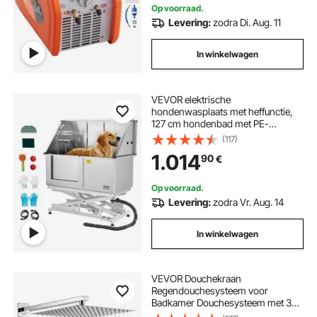
Op voorraad.
Levering:
zodra Di. Aug. 11
In winkelwagen
VEVOR elektrische
hondenwasplaats met heffunctie,
127 cm hondenbad met PE-
waterfilterplaat, kraan en
(117)
douchekop, hondenbad,
1.014
90
€
multifunctionele wasbak (deur links)
Op voorraad.
Levering:
zodra Vr. Aug. 14
In winkelwagen
VEVOR Douchekraan
Regendouchesysteem voor
Badkamer Douchesysteem met 305
mm Vierkante Regendouchekop &