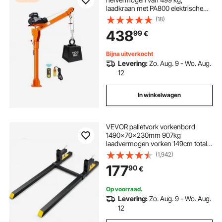
laadkraan met PA800 elektrische
lier, hijskraan met verstelbare
(18)
telescopische giek, 360° zwenkring
438
99
€
en afstandsbediening,
hijsapparatuur voor de bouw en
bosbouw.
Bijna uitverkocht
Levering:
Zo. Aug. 9 - Wo. Aug.
12
In winkelwagen
VEVOR palletvork vorkenbord
1490x70x230mm 907kg
laadvermogen vorken 149cm totale
lengte met 109,2cm vorkblad
(1,942)
vorkheftruck 495-915mm
177
90
€
verstelbare
Op voorraad.
Levering:
Zo. Aug. 9 - Wo. Aug.
12