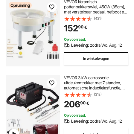
VEVOR Keramisch
Opruiming
pottenbakkerswiel, 450W (35cm),
met verstelbaar pedaal, hefpoot en
afneembaar bassin,
(431)
pottenbakkerswiel met complete
152
90
€
accessoires voor kunstnijverheid,
DIY, wit
Op voorraad.
Levering:
zodra Wo. Aug. 12
In winkelwagen
VEVOR 3 kW carrosserie-
uitdeukentrekker met 7 standen,
automatische inductielasfunctie,
220V uitdeukentrekker, 3500A
(318)
puntlasapparaat
206
90
€
Op voorraad.
Levering:
zodra Wo. Aug. 12