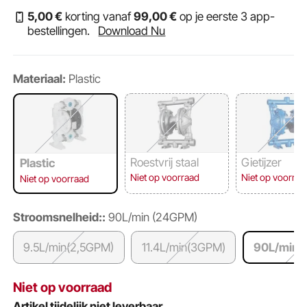
5
,00
€
korting vanaf
99
,00
€
op je eerste 3 app-
bestellingen.
Download Nu
Materiaal:
Plastic
Roestvrij staal
Gietijzer
Plastic
Niet op voorraad
Niet op voorraa
Niet op voorraad
Stroomsnelheid::
90L/min (24GPM)
9.5L/min(2,5GPM)
11.4L/min(3GPM)
90L/min 
Niet op voorraad
Artikel tijdelijk niet leverbaar