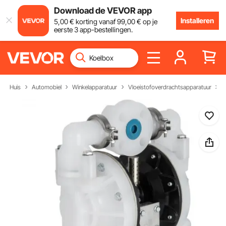
Download de VEVOR app
Installeren
5
,00
€
korting vanaf
99
,00
€
op je
eerste 3 app-bestellingen.
Huis
Automobiel
Winkelapparatuur
Vloeistofoverdrachtsapparatuur
V