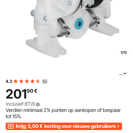
1/12
...
VEVOR luchtbediende dubbelmembraanpomp, 1 inch
60
4.3
inlaat/uitlaat, 30 GPM, polypropyleen, max. 100 PSI, voor
201
90
€
Inclusief BTW
Verdien minimaal
2%
punten op aankopen of bespaar
tot
15%
.
Krijg
5,00
€
korting voor nieuwe gebruikers