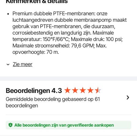
Kenmerken & details
Premium dubbele PTFE-membranen: onze
luchtaangedreven dubbele membraanpomp maakt
gebruik van PTFE-membranen, die duurzaam,
corrosiebestendig en langdurig zijn. Maximale
temperatuur: 150℉/66℃; Maximale druk: 100 psi;
Maximale stroomsnelheid: 79,6 GPM; Max.
opvoerhoogte: 70 m.
Robuuste en lekvrije constructie: het
Zie meer
membraanpomphuis is gemaakt van polypropyleen,
geschroefd om lekkage te voorkomen, robuust en
corrosiebestendig voor langdurig gebruik.
Uitstekende luchtaangedreven prestaties:
Beoordelingen
4.3
Inlaat-/uitlaatpoortgrootte: 1 inch; Afmeting
luchtinlaat: FNPT 1/2 inch. Een hoogwaardige
Gemiddelde beoordeling gebaseerd op 61
Glydring, de dubbelwerkende afdichting, verhoogt
beoordelingen
de luchtprestaties.
Unieke en professionele ontwerpen: onze
dubbelmembraanpomp is voorzien van een extern
Alle beoordelingen zijn van geverifieerde aankopen
beschikbaar luchtdistributiesysteem. Het modulaire
luchtventiel is roestvrij. Deze luchtklep met lage