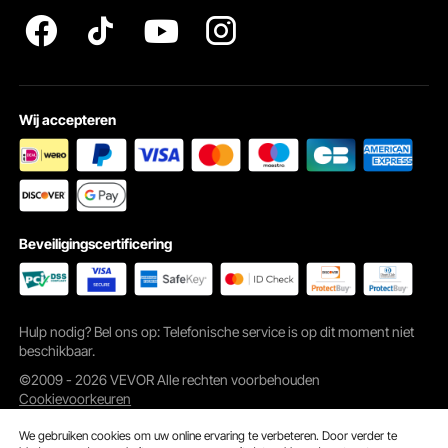
Wij accepteren
Breed scala aan mogelijke toepassingen
De dubbelmembraanpomp vindt toepassing in verschillende industrieën
zoals aardolie, metallurgie, mijnbouw en coating. afdrukken,
waterbehandeling, auto etc.
Beveiligingscertificering
Hulp nodig? Bel ons op: Telefonische service is op dit moment niet
beschikbaar.
©2009 - 2026 VEVOR Alle rechten voorbehouden
Cookievoorkeuren
We gebruiken cookies om uw online ervaring te verbeteren. Door verder te