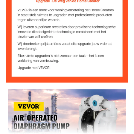
1 inch (25 mm)
Uitlaatpoort
1/2 inch (12,7 mm)
Luchtinlaatgrootte
79,2 GPM
Maximaal debiet
0-5 m (0-16,4 voet)
Zuigkracht
Maximaal
3 mm (1/8 inch)
zwevende vaste
stoffen
Maximale
70 m
opvoerhoogte
100 psi
Maximale psi
Zelfaanzuigend
3 m (10 ft)