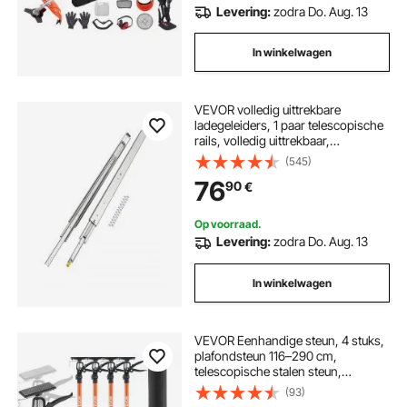
Levering:
zodra Do. Aug. 13
In winkelwagen
VEVOR volledig uittrekbare
ladegeleiders, 1 paar telescopische
rails, volledig uittrekbaar,
ladegeleider van 1524 mm,
(545)
draagvermogen van 226,8 kg,
76
90
€
zijdelings gemonteerde schuifrail
met kogellagers en vergrendeling
Op voorraad.
Levering:
zodra Do. Aug. 13
In winkelwagen
VEVOR Eenhandige steun, 4 stuks,
plafondsteun 116–290 cm,
telescopische stalen steun,
montagesteun met een
(93)
draagvermogen tot 70 kg voor het