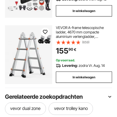
In winkelwagen
VEVOR A-frame telescopische
ladder, 4670 mm compacte
aluminium verlengladder,
multifunctionele draagbare
(659)
opvouwbare camperladder,
155
90
€
telescopische ladder voor
huiswerk, trappen, binnen- en
buitendaken, draagvermogen 150
Op voorraad.
kg
Levering:
zodra Vr. Aug. 14
In winkelwagen
Gerelateerde zoekopdrachten
vevor dual zone
vevor trolley kano