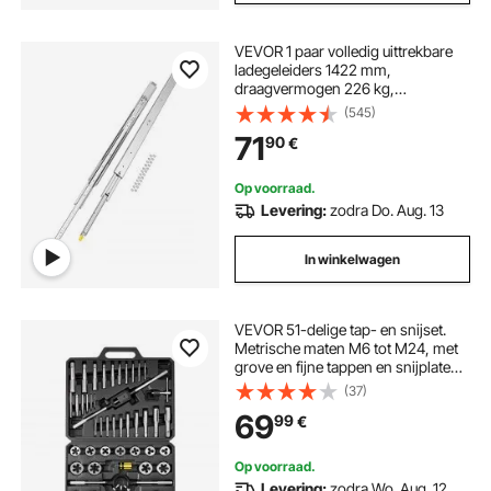
VEVOR 1 paar volledig uittrekbare
ladegeleiders 1422 mm,
draagvermogen 226 kg,
ladegeleiders, dubbel
(545)
vergrendelingsontwerp, aan de
71
90
€
zijkant gemonteerde telescopische
geleiders voor planken, kasten,
industriële lades
Op voorraad.
Levering:
zodra Do. Aug. 13
In winkelwagen
VEVOR 51-delige tap- en snijset.
Metrische maten M6 tot M24, met
grove en fijne tappen en snijplaten,
sleutel, draagtas en accessoires,
(37)
lagerstaal.
69
99
€
Op voorraad.
Levering:
zodra Wo. Aug. 12