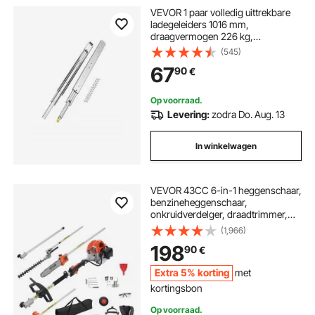
VEVOR 1 paar volledig uittrekbare
ladegeleiders 1016 mm,
draagvermogen 226 kg,
ladegeleiders, kogellagers met slot,
(545)
zijdelings gemonteerde
67
90
€
telescopische geleiders voor
planken, kasten, industriële lades
Op voorraad.
Levering:
zodra Do. Aug. 13
In winkelwagen
VEVOR 43CC 6-in-1 heggenschaar,
benzineheggenschaar,
onkruidverdelger, draadtrimmer,
bosmaaier, kantenmaaier,
(1,966)
stoksnoeischaar, kettingzaag,
198
90
€
snoeizaag met verlengstok
Extra 5% korting
met
kortingsbon
Op voorraad.