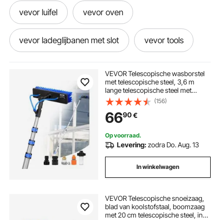
vevor luifel
vevor oven
vevor ladeglijbanen met slot
vevor tools
vevor cnc 3018 pro
VEVOR Telescopische wasborstel
met telescopische steel, 3,6 m
lange telescopische steel met
vevor diesel standkachel
vevor kas
uitschuifbare steel, 180° draaibare
(156)
borstelkop en 20 m slang, voor
66
90
€
huishoudelijk en buitengebruik voor
caravanzonnepanelen.
vevor co2 laser
Op voorraad.
Levering:
zodra Do. Aug. 13
vevor 5kw diesel luchtverwarmer
In winkelwagen
vevor 5kw diesel
VEVOR Telescopische snoeizaag,
blad van koolstofstaal, boomzaag
standkachel diesel 5kw vevor
met 20 cm telescopische steel, in