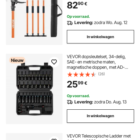
82
90
€
installeren van kasten, het tillen van
gipsplaten en het gebruik van
laadstangen.
Op voorraad.
Levering:
zodra Wo. Aug. 12
In winkelwagen
VEVOR dopsleutelset, 34-delig,
Nieuw
SAE- en metrische maten,
magnetische doppen, met AD-
versteller, bitverlengstuk en
(26)
gereedschapskoffer, voor
25
99
€
autoreparaties, huisverbetering en
doe-het-zelfprojecten.
Op voorraad.
Levering:
zodra Do. Aug. 13
In winkelwagen
VEVOR Telescopische Ladder met