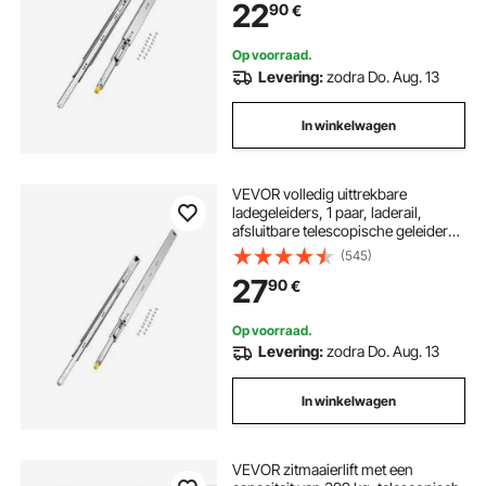
22
90
€
telescopische geleiders, ideaal voor
kasten, industriële lades
Op voorraad.
Levering:
zodra Do. Aug. 13
In winkelwagen
VEVOR volledig uittrekbare
ladegeleiders, 1 paar, laderail,
afsluitbare telescopische geleiders,
950 mm, draagvermogen 113,4 kg,
(545)
zijdelings gemonteerde glijrail met
27
90
€
kogellagers en vergrendeling
Op voorraad.
Levering:
zodra Do. Aug. 13
In winkelwagen
VEVOR zitmaaierlift met een