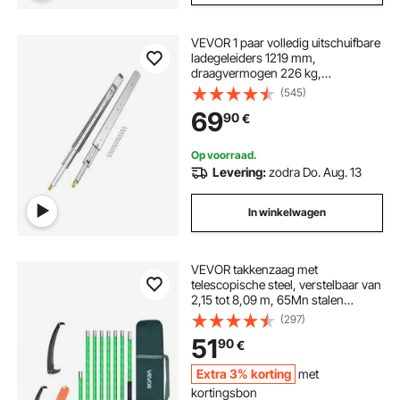
VEVOR 1 paar volledig uitschuifbare
ladegeleiders 1219 mm,
draagvermogen 226 kg,
ladegeleiders, dubbel
(545)
vergrendelingsmechanisme,
69
90
€
telescopische zijdelingse geleiders
voor planken, kasten en industriële
lades
Op voorraad.
Levering:
zodra Do. Aug. 13
In winkelwagen
VEVOR takkenzaag met
telescopische steel, verstelbaar van
2,15 tot 8,09 m, 65Mn stalen
zaagblad, lichtgewicht
(297)
glasvezelsteel, voor het snoeien
51
90
€
van hoge takken, telescopische
boomzaag voor palmen en
Extra 3% korting
met
struiken.
kortingsbon