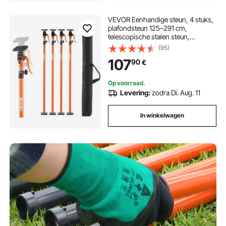
VEVOR Eenhandige steun, 4 stuks,
plafondsteun 125–291 cm,
telescopische stalen steun,
montagesteun met een
(95)
draagvermogen tot 90 kg voor het
107
90
€
installeren van kasten, het tillen van
gipsplaten en het optillen van
ladingstangen.
Op voorraad.
Levering:
zodra Di. Aug. 11
In winkelwagen