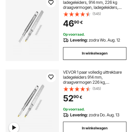
ladegeleiders, 914 mm, 226 kg
draagvermogen, ladegeleiders,
kogellagers met
(545)
vergrendelingsmechanisme,
46
90
€
zijdelings gemonteerde
telescopische geleiders voor
planken, kasten, industriële lades
Op voorraad.
Levering:
zodra Wo. Aug. 12
In winkelwagen
VEVOR 1 paar volledig uittrekbare
ladegeleiders 914 mm,
draagvermogen 226 kg,
ladegeleider, kogellagers met slot,
(545)
zijdelings gemonteerde
52
90
€
telescopische geleiders, ideaal voor
planken, kasten, industriële lades
Op voorraad.
Levering:
zodra Do. Aug. 13
In winkelwagen