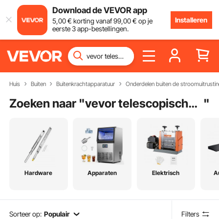
Download de VEVOR app
Installeren
5
,00
€
korting vanaf
99
,00
€
op je
eerste 3 app-bestellingen.
Huis
Buiten
Buitenkrachtapparatuur
Onderdelen buiten de stroomuitrusti
Zoeken naar "
vevor telescopische snoeizaag
"
Hardware
Apparaten
Elektrisch
A
Sorteer op:
Populair
Filters