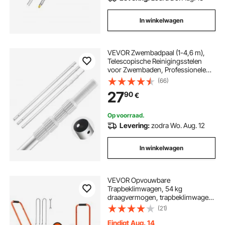
In winkelwagen
VEVOR Zwembadpaal (1-4,6 m),
Telescopische Reinigingsstelen
voor Zwembaden, Professionele
Verstelbare Telescopische Steel met
(66)
2 Verlengstokken, Reinigingsstang
27
90
€
voor Borstel, Stofzuigkop
Op voorraad.
Levering:
zodra Wo. Aug. 12
In winkelwagen
VEVOR Opvouwbare
Trapbeklimwagen, 54 kg
draagvermogen, trapbeklimwagen
met telescopische handgreep, 6
(21)
wielen en 2 spanbanden,
transportkar, trapbeklimwagen,
Eindigt Aug. 14