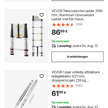
VEVOR Telescopische Ladder 3740
mm, Aluminium Opvouwbare
Ladder met Eén Hand
Uitschuiffunctie, Multifunctionele
(309)
Ladder, Draagvermogen tot 150 kg,
86
99
€
Trapladder, Huishoudladder,
Buitenladder, voor Huis, Tuin &
Zolder
Op voorraad.
Levering:
zodra Do. Aug. 13
In winkelwagen
VEVOR 1 paar volledig uittrekbare
ladegeleiders 1221 mm,
draagvermogen 226 kg,
ladegeleiders, kogellagers met slot,
(545)
zijdelings gemonteerde
61
90
€
telescopische geleiders voor
planken, kasten, industriële lades
Op voorraad.
Levering:
zodra Do. Aug. 13