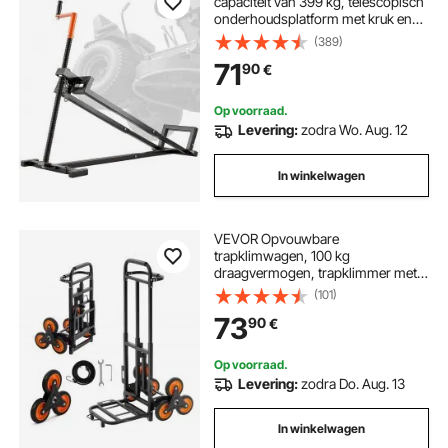
capaciteit van 399 kg, telescopisch
onderhoudsplatform met kruk en
handgreep voor elektrisch
(389)
gereedschap, opvouwbare
71
90
€
grasmaaierkrik voor grasmaaiers
en tuintractoren
Op voorraad.
Levering:
zodra Wo. Aug. 12
In winkelwagen
VEVOR Opvouwbare
trapklimwagen, 100 kg
draagvermogen, trapklimmer met
telescopische handgreep, 6 wielen
(101)
en 2 spanbanden, transportkar,
73
90
€
trapklimwagen, stapelbare handkar
voor huishoudelijk gebruik,
boodschappen en opslag
Op voorraad.
Levering:
zodra Do. Aug. 13
In winkelwagen