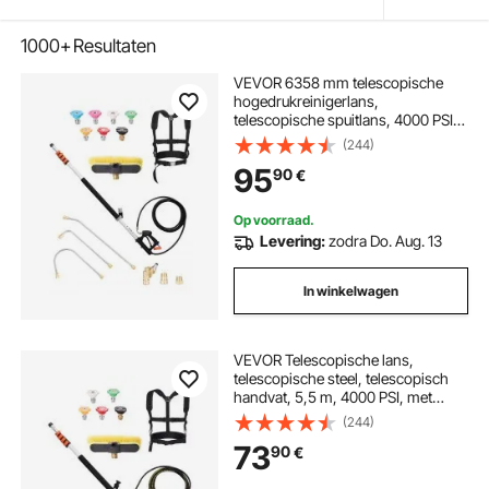
1000+
Resultaten
VEVOR 6358 mm telescopische
hogedrukreinigerlans,
telescopische spuitlans, 4000 PSI
telescopische spuitlans met
(244)
verlengstangen, borstelkop,
95
90
€
draaibare koppeling, 7 sproeiers,
steunband, voor dakgoten
Op voorraad.
Levering:
zodra Do. Aug. 13
In winkelwagen
VEVOR Telescopische lans,
telescopische steel, telescopisch
handvat, 5,5 m, 4000 PSI, met
verlengstangen voor
(244)
hogedrukreiniger, dakgootreiniger,
73
90
€
borstelkop, 5 sproeikoppen,
adapter en verstelbare steunband