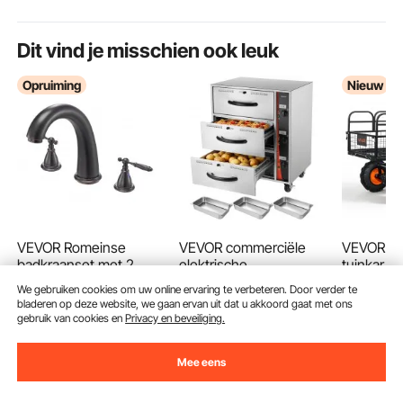
Dit vind je misschien ook leuk
Opruiming
Nieuw
VEVOR Romeinse
VEVOR commerciële
VEVOR ele
badkraanset met 2
elektrische
tuinkar,
handgrepen,
ladewarmer,
accu, 50
(77)
(26)
We gebruiken cookies om uw online ervaring te verbeteren. Door verder te
roestvrijstalen
roestvrijstalen
met 90° k
bladeren op deze website, we gaan ervan uit dat u akkoord gaat met ons
88
1.237
815
99
€
90
€
99
€
badkraan met hoge
voedselwarmer met 3
en rem, 3
gebruik van cookies en
Privacy en beveiliging.
booguitloop voor
lades, breed
laadverm
montage op het dek
temperatuurbereik van
robuuste 
Mee eens
voor baden voor
30–85 °C, voor
voor lan
volwassenen,
restaurants,
boerderij
bronskleur
hotelbuffetten en