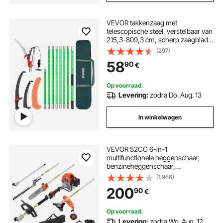
VEVOR takkenzaag met
telescopische steel, verstelbaar van
215,3-809,3 cm, scherp zaagblad
van 65Mn staal, lichtgewicht
(297)
glasvezelstok, telescopische
58
90
€
boomzaag voor het snoeien van
hoge takken, (incl. boomschaar)
Op voorraad.
Levering:
zodra Do. Aug. 13
In winkelwagen
VEVOR 52CC 6-in-1
multifunctionele heggenschaar,
benzineheggenschaar,
onkruidverdelger, draadtrimmer,
(1,966)
bosmaaier, kantenmaaier,
200
90
€
stoksnoeischaar, kettingzaag,
snoeizaag met verlengstok
Op voorraad.
Levering:
zodra Wo. Aug. 12