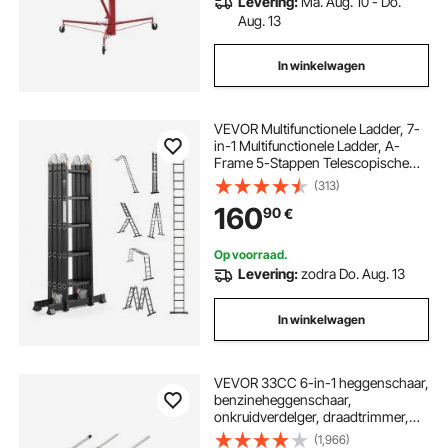
Levering:
Ma. Aug. 10 - Do.
Aug. 13
In winkelwagen
VEVOR Multifunctionele Ladder, 7-
in-1 Multifunctionele Ladder, A-
Frame 5-Stappen Telescopische
Ladder, Ladderframe 5800 mm,
(313)
Verstelbare Zware Ladder,
160
90
€
Draagvermogen 150 kg voor
Buitenhuis
Op voorraad.
Levering:
zodra Do. Aug. 13
In winkelwagen
VEVOR 33CC 6-in-1 heggenschaar,
benzineheggenschaar,
onkruidverdelger, draadtrimmer,
bosmaaier, kantenmaaier,
(1,966)