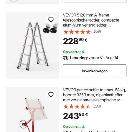
VEVOR 5120 mm A-frame
telescopische ladder, compacte
aluminium verlengladder,
multifunctionele opvouwbare
(659)
camperladder, voor huiswerk,
228
90
€
trappen, binnen- en buitendaken,
draagvermogen 150 kg
Op voorraad.
Levering:
zodra Vr. Aug. 14
In winkelwagen
VEVOR paneelheffer tot max. 68 kg,
hoogte 3353 mm, gipsplaatheffer
met verstelbare telescopische arm,
gipsplaatheffer, paneelheffer,
(284)
hijsapparatuur, gereedschap, voor
243
90
€
plafond- en wandmontage (rood)
Op voorraad.