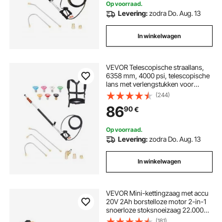
Op voorraad.
Levering:
zodra Do. Aug. 13
In winkelwagen
VEVOR Telescopische straallans,
6358 mm, 4000 psi, telescopische
lans met verlengstukken voor
hogedrukreinigers,
(244)
dakgootreiniger, draaibare
86
90
€
koppeling, 7 sproeikoppen en
verstelbare steunband
Op voorraad.
Levering:
zodra Do. Aug. 13
In winkelwagen
VEVOR Mini-kettingzaag met accu
20V 2Ah borstelloze motor 2-in-1
snoerloze stoksnoeizaag 22.000
tpm kettingzaag elektrisch,
(181)