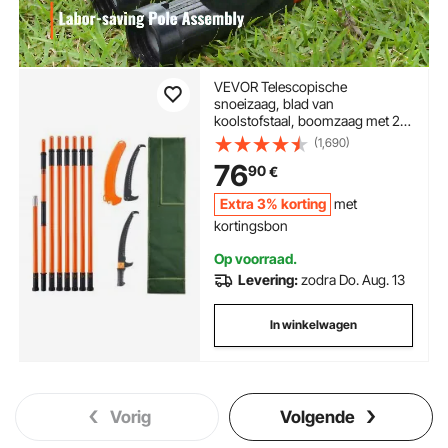
VEVOR Telescopische
snoeizaag, blad van
koolstofstaal, boomzaag met 20
cm telescopische steel, in
(1,690)
hoogte verstelbaar van 2,24 m
76
90
€
tot 8,24 m, handzaag, stokzaag,
draagtas, zaag met handgreep,
Extra 3% korting
met
tuingereedschap voor
snoeiwerkzaamheden
kortingsbon
Op voorraad.
Levering:
zodra Do. Aug. 13
In winkelwagen
Vorig
Volgende