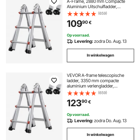
A-Frame, 2880 mm Compacte
Aluminium Uitschuifladder,
Draagbare Opvouwbare
(659)
Multifunctionele Ladder,
109
90
€
Aanleunladder voor Huiswerk,
Trappen, Binnen- & Buitendaken,
tot 150 kg
Op voorraad.
Levering:
zodra Do. Aug. 13
In winkelwagen
VEVOR A-frame telescopische
ladder, 3350 mm compacte
aluminium verlengladder,
multifunctionele draagbare
(659)
opvouwbare camperladder,
123
90
€
telescopische ladder voor
huiswerk, trappen, binnen- en
buitendaken, draagvermogen 150
Op voorraad.
kg
Levering:
zodra Do. Aug. 13
In winkelwagen