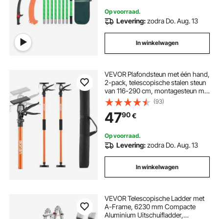
Op voorraad.
Levering:
zodra Do. Aug. 13
In winkelwagen
VEVOR Plafondsteun met één hand,
2-pack, telescopische stalen steun
van 116-290 cm, montagesteun met
een capaciteit tot 70 kg voor het
(93)
installeren van kasten, het optillen
47
90
€
van gipsplaten en vrachtpalen
Op voorraad.
Levering:
zodra Do. Aug. 13
In winkelwagen
VEVOR Telescopische Ladder met
A-Frame, 6230 mm Compacte
Aluminium Uitschuifladder,