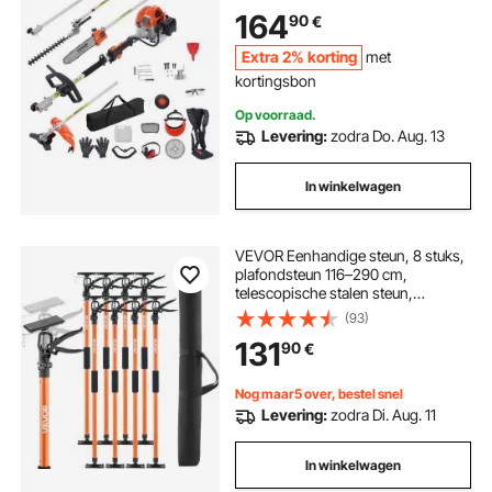
stoksnoeischaar, kettingzaag,
164
90
€
snoeizaag met verlengstok
Extra 2% korting
met
kortingsbon
Op voorraad.
Levering:
zodra Do. Aug. 13
In winkelwagen
VEVOR Eenhandige steun, 8 stuks,
plafondsteun 116–290 cm,
telescopische stalen steun,
montagesteun met een
(93)
draagvermogen tot 70 kg voor het
131
90
€
installeren van kasten, het tillen van
gipsplaten en het gebruik van
laadstangen.
Nog maar5 over, bestel snel
Levering:
zodra Di. Aug. 11
In winkelwagen