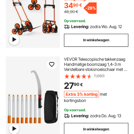
ideaal voor huishoudelijk gebruik,
34
90
€
-
29%
boodschappen doen en
48,90
€
magazijngebruik.
Op voorraad.
Levering:
zodra Wo. Aug. 12
In winkelwagen
VEVOR Telescopische takkenzaag
Handmatige boomzaag 1,4-3 m
Verstelbare stoksnoeischaar met 8
stangen Snoeischaar Telescopisch
(1,690)
blad van koolstofstaal Bereik tot
27
90
€
298 cm voor het snoeien van
takken, struiken en stammen
Extra 3% korting
met
kortingsbon
Op voorraad.
Levering:
zodra Do. Aug. 13
In winkelwagen