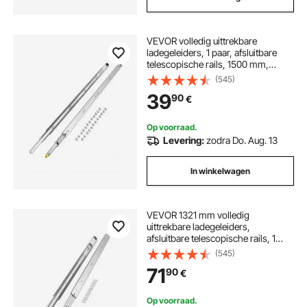
VEVOR volledig uittrekbare
ladegeleiders, 1 paar, afsluitbare
telescopische rails, 1500 mm,
ladegeleider draagvermogen 113,4
(545)
kg, zijdelings gemonteerde glijrail
39
90
€
met kogellagers en vergrendeling
Op voorraad.
Levering:
zodra Do. Aug. 13
In winkelwagen
VEVOR 1321 mm volledig
uittrekbare ladegeleiders,
afsluitbare telescopische rails, 1
paar, draagvermogen 226,8 kg,
(545)
zijdelings gemonteerde glijrail met
71
90
€
kogellagers en vergrendeling
Op voorraad.