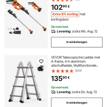
telescopische heggenschaar
102
90
€
snoeizaag met telescopische
handgreep Verlenglengte tot 2,43
Extra 8% korting
met
m
kortingsbon
Op voorraad.
Levering:
zodra Wo. Aug. 12
In winkelwagen
VEVOR Telescopische Ladder met
A-frame, 4 m aluminium
uitschuifladder, Multifunctionele
opvouwbare camperladder,
(659)
Telescopische ladder voor
135
90
€
huiswerk, trappen, binnen- en
buitendaken, Draagvermogen 150
kg
Op voorraad.
Levering:
zodra Do. Aug. 13
In winkelwagen