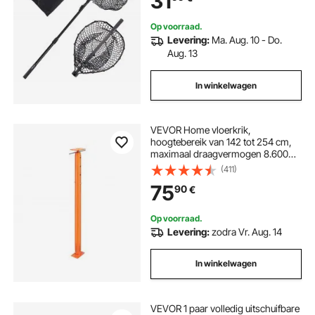
31
Op voorraad.
Levering:
Ma. Aug. 10 - Do.
Aug. 13
In winkelwagen
VEVOR Home vloerkrik,
hoogtebereik van 142 tot 254 cm,
maximaal draagvermogen 8.600
kg, verstelbare steunbalk,
(411)
kelderkrik, paal voor nivellering,
75
90
€
hefondersteuning, telescopische
stalen krik voor tijdelijke
ondersteuning
Op voorraad.
Levering:
zodra Vr. Aug. 14
In winkelwagen
VEVOR 1 paar volledig uitschuifbare