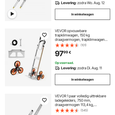
Levering:
zodra Wo. Aug. 12
In winkelwagen
VEVOR opvouwbare
trapklimwagen, 150 kg
draagvermogen, trapklimwagen
van aluminiumlegering met
(101)
telescopische handgreep, 6 wielen
97
99
€
en 2 spanbanden, stapelbare
handkar voor huishoudelijk gebruik,
boodschappen en opslag
Op voorraad.
Levering:
zodra Di. Aug. 11
In winkelwagen
VEVOR 1 paar volledig uittrekbare
ladegeleiders, 750 mm,
draagvermogen 113,4 kg,
ladegeleiders, kogelgelagerd met
(545)
slot, zijdelings gemonteerde