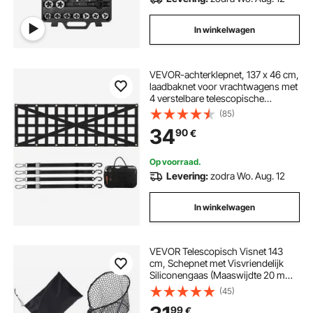
In winkelwagen
VEVOR-achterklepnet, 137 x 46 cm,
laadbaknet voor vrachtwagens met
4 verstelbare telescopische
banden, kruisversterkt ontwerp,
(85)
uitschuifbaar en duurzaam,
34
90
€
geschikt voor pick-uptrucks,
vrachtwagens, aanhangers, jeeps
en SUV's.
Op voorraad.
Levering:
zodra Wo. Aug. 12
In winkelwagen
VEVOR Telescopisch Visnet 143
cm, Schepnet met Visvriendelijk
Siliconengaas (Maaswijdte 20 mm),
Handvat van 6063
(45)
Aluminiumlegering met Antislip PE-
99
€
greep