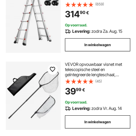
Multifunctionele Ladder, Trapladder,
(659)
Aanleunladder, Opvouwbare
314
90
€
Ladder voor Huiswerk, Trappen,
Binnen- en Buitendaken,
Draagvermogen 150 kg
Op voorraad.
Levering:
zodra Za. Aug. 15
In winkelwagen
VEVOR opvouwbaar visnet met
telescopische steel en
geïntegreerde lengteschaal,
schepnet gemaakt van 6063
(45)
aluminiumlegering en zacht
39
99
€
siliconennet, totale lengte 193 cm,
voor kajak, boot en oever
Op voorraad.
Levering:
zodra Vr. Aug. 14
In winkelwagen