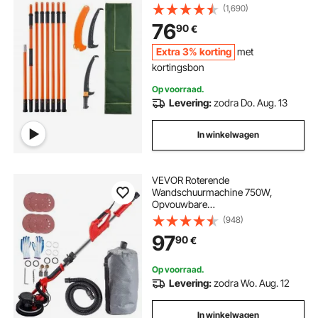
hoogte verstelbaar van 2,24 m tot
(1,690)
8,24 m, handzaag, stokzaag,
vevor storage box
vevor 220v
76
90
€
draagtas, zaag met handgreep,
tuingereedschap voor
Extra 3% korting
met
snoeiwerkzaamheden
kortingsbon
Op voorraad.
Levering:
zodra Do. Aug. 13
In winkelwagen
VEVOR Roterende
Wandschuurmachine 750W,
Opvouwbare
Gipsplaatschuurmachine met
(948)
Telescopisch Handvat, Variabele
97
90
€
Snelheid 800–1750 RPM,
Wandschuurmachine met LED-
stripverlichting en Stofzak
Op voorraad.
Levering:
zodra Wo. Aug. 12
In winkelwagen