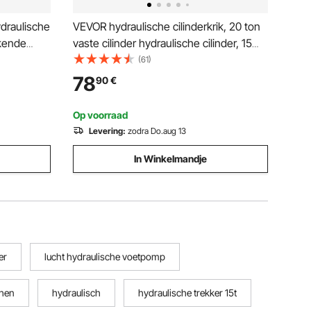
draulische
VEVOR hydraulische cilinderkrik, 20 ton
rkende
vaste cilinder hydraulische cilinder, 15
van 6,3
cm slag enkelwerkende hydraulische
(61)
voor
cilinder, met snelkoppeling draagbare
78
90
€
rkplaatsen
hydraulische vaste krik hydraulische
hefcilinders
Op voorraad
Levering:
zodra Do.aug 13
In Winkelmandje
er
lucht hydraulische voetpomp
chen
hydraulisch
hydraulische trekker 15t