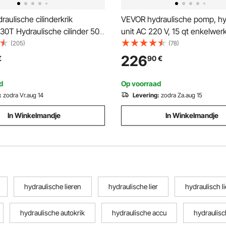
aulische cilinderkrik
VEVOR hydraulische pomp, hy
 30T Hydraulische cilinder 50
unit AC 220 V, 15 qt enkelwe
nkelwerkend Draagbaar Geel,
hydraulische unit, oliestroom 
(205)
(78)
he krik Holle zuigerkrik
l/min, max. persdruk 22 MPa 
226
€
90
€
he fles 10,8 kg voor riggers
kiepwagens, autoreparatiewe
en
en autoliften, zwart
d
Op voorraad
:
zodra Vr.aug 14
Levering:
zodra Za.aug 15
In Winkelmandje
In Winkelmandje
hydraulische lieren
hydraulische lier
hydraulisch li
hydraulische autokrik
hydraulische accu
hydraulis