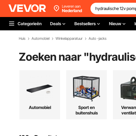
Leveren aan
Nederland
Categorieën
Deals
Bestsellers
Nieuw
Huis
Automobiel
Winkelapparatuur
Auto -jacks
Zoeken naar "
hydrauli
Automobiel
Sport en
Verwar
buitenshuis
ventilat
koel