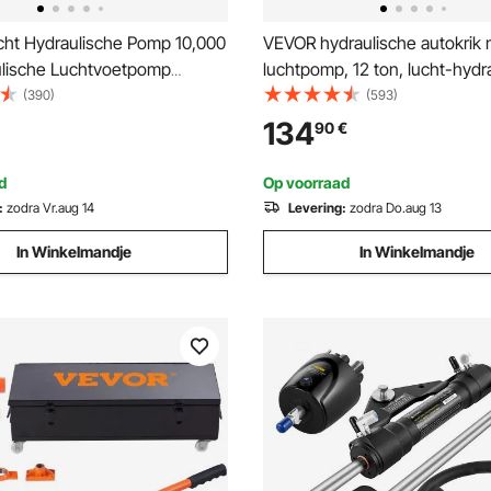
ht Hydraulische Pomp 10,000
VEVOR hydraulische autokrik 
ulische Luchtvoetpomp
luchtpomp, 12 ton, lucht-hydr
cm Hydraulische Pomp
krik, 135 mm slag, rood, incl.
(390)
(593)
pomp met 2,3L Grote Olietank
verlengstukken van 100 / 195 
134
90
€
n het Veld op Bouwplaatsen en
500 mm, elektrostatische
dswerkzaamheden
poedercoating, autowerkplaat
d
Op voorraad
:
zodra Vr.aug 14
Levering:
zodra Do.aug 13
In Winkelmandje
In Winkelmandje