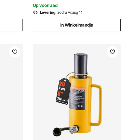
riggers Fabrikanten
Op voorraad
Levering:
zodra Vr.aug 14
In Winkelmandje