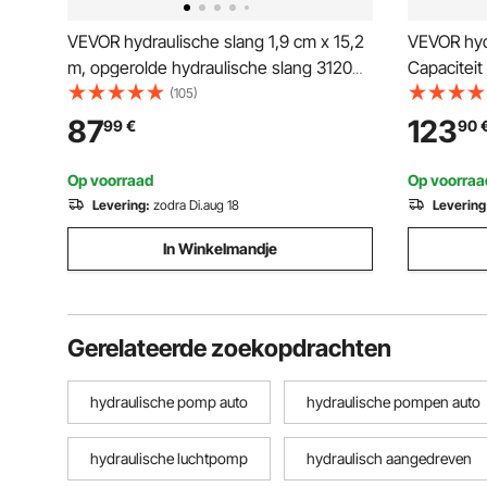
VEVOR hydraulische slang 1,9 cm x 15,2
VEVOR hydr
m, opgerolde hydraulische slang 3120
Capaciteit
PSI, rubberen hydraulische slang met 2
mm slag E
(105)
strengen van hoogwaardig staaldraad,
hydraulisc
87
123
99
€
90
hydraulische slang op rol -20 ℃ tot 140
Hydraulisc
℃
Fabrikant
Op voorraad
Op voorraa
Levering:
zodra Di.aug 18
Levering
In Winkelmandje
Gerelateerde zoekopdrachten
hydraulische pomp auto
hydraulische pompen auto
hydraulische luchtpomp
hydraulisch aangedreven