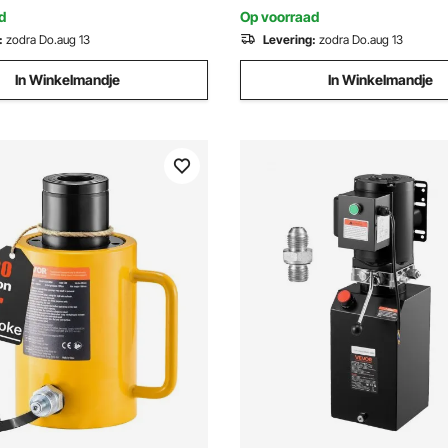
 één motor en één station
marine
d
Op voorraad
:
zodra Do.aug 13
Levering:
zodra Do.aug 13
In Winkelmandje
In Winkelmandje