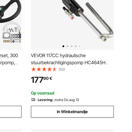
rset, 300
VEVOR 117CC hydraulische
uurpomp,
stuurbekrachtigingspomp HC4645H
orstuurset
hydraulische buitenboordstuurpomp 150
(55)
rslang
pk hydraulische
177
90
€
stuurbekrachtigingspomp
Op voorraad
Levering:
zodra Do.aug 13
In Winkelmandje