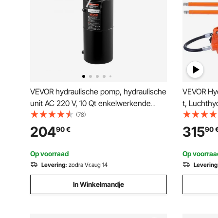
VEVOR hydraulische pomp, hydraulische
VEVOR Hyd
unit AC 220 V, 10 Qt enkelwerkende
t, Luchthy
hydraulische unit, oliestroom 6,3 l/min,
Rood, incl
(78)
max. persdruk 22 MPa voor
verlengsta
204
315
90
€
90
kiepwagens, autoreparatiewerkplaatsen
poederspui
en autoliften, zwart
Autorepara
Op voorraad
Op voorraa
Levering:
zodra Vr.aug 14
Levering
In Winkelmandje