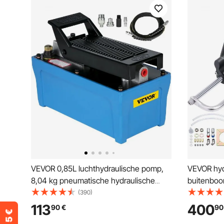
VEVOR 0,85L luchthydraulische pomp,
VEVOR hyd
8,04 kg pneumatische hydraulische
buitenboor
voetpomp 10.000 lbs, hydraulische
bootstuur
(390)
luchtpomp, hydraulische voetpomp,
tweewegve
113
400
90
€
90
centrifugaalpomp autoreparatie blauw
voet hydra