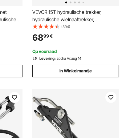
met
VEVOR 15T hydraulische trekker,
aulische
hydraulische wielnaaftrekker,
vliegwieltrekker, 3-klauw, hydraulische
(394)
/ 300 /
tandwiel-/lager-/wiellagertrekker, max.
68
99
€
bereik 180 mm, hydraulische trekker,
s
lager
Op voorraad
Levering:
zodra Vr.aug 14
In Winkelmandje