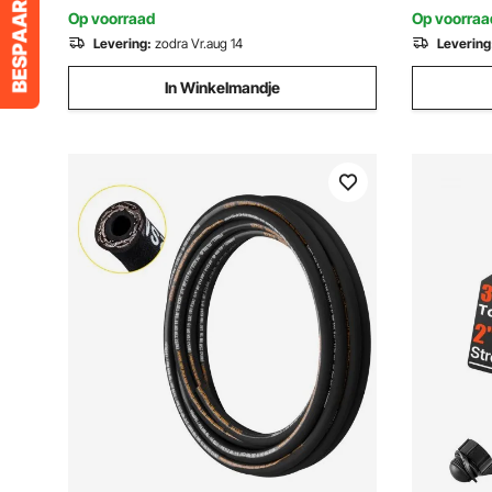
boten met
Op voorraad
Op voorraa
Levering:
zodra Vr.aug 14
Levering
In Winkelmandje