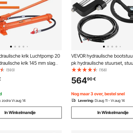
raulische krik Luchtpomp 20
VEVOR hydraulische bootstuu
draulische krik 145 mm slag
pk hydraulische stuurset, st
. 100 / 300 / 500 mm
hydraulische buitenboordmot
(593)
(158)
ng, Elektrostatisch
met 14 voet hydraulische stuu
564
€
90
€
ten Hydraulische cilinder
voor bootstuursysteem
tie
d
Nog maar 3 over, bestel snel
:
zodra Vr.aug 14
Levering:
Di.aug 11 - Vr.aug 14
In Winkelmandje
In Winkelmandje