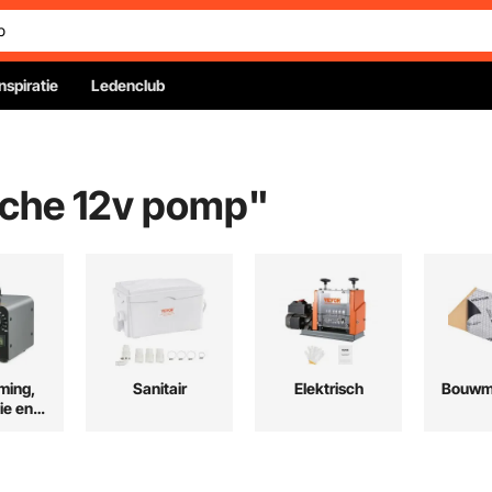
Inspiratie
Ledenclub
sche 12v pomp
"
ming,
Sanitair
Elektrisch
Bouwma
ie en
ing