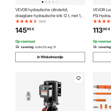
VEVOR hydraulische cilinderkit,
VEVOR Luc
draagbare hydraulische krik 12 t, met 1,4
PSI Hydra
m olieslang, reparatieset voor
32x18x18 
(593)
carrosserieframe met opbergkoffer voor
Luchtvoet
145
113
90
€
90
€
autoreparatie, vrachtwagen,
Gebruik i
landbouwvoertuig, oranje
Onderhou
Op voorraad
Op voorraa
Levering:
zodra Do.aug 13
Levering
In Winkelmandje