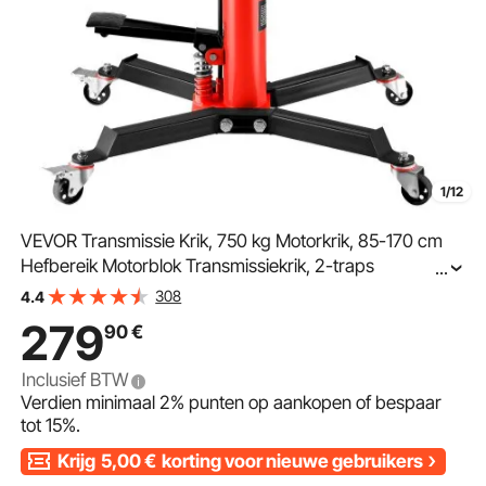
1/12
VEVOR Transmissie Krik, 750 kg Motorkrik, 85-170 cm
Hefbereik Motorblok Transmissiekrik, 2-traps
...
Hydraulische Transmissie Krik, Vrijloop Hydraulische
308
4.4
Krik voor Auto Workshops Auto Transmissies, Rood
279
90
€
Inclusief BTW
Verdien minimaal
2%
punten op aankopen of bespaar
tot
15%
.
Krijg
5,00
€
korting voor nieuwe gebruikers