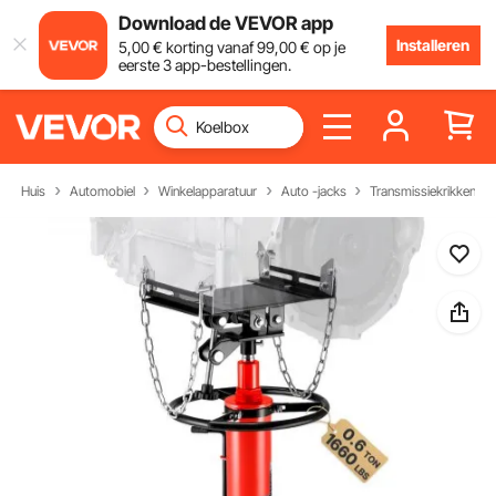
Download de VEVOR app
Installeren
5
,00
€
korting vanaf
99
,00
€
op je
eerste 3 app-bestellingen.
Huis
Automobiel
Winkelapparatuur
Auto -jacks
Transmissiekrikken