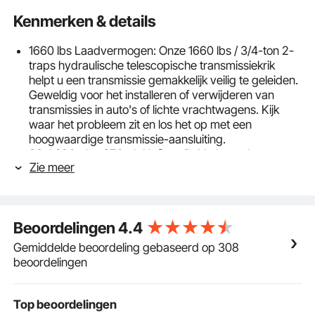
Kenmerken & details
1660 lbs Laadvermogen: Onze 1660 lbs / 3/4-ton 2-
traps hydraulische telescopische transmissiekrik
helpt u een transmissie gemakkelijk veilig te geleiden.
Geweldig voor het installeren of verwijderen van
transmissies in auto's of lichte vrachtwagens. Kijk
waar het probleem zit en los het op met een
hoogwaardige transmissie-aansluiting.
33-1 / 2 inch - 67 inch Hefbereik: Verbeterde
Zie meer
hydraulische druk voor een groter hefbereik, de
voetstuk-transmissiekrik met een hefbereik van 33-1 /
2 inch tot 67 inch, onze krik kan uw auto naar elke
geschikte hoogte tillen. Wordt geleverd met een
Beoordelingen
4.4
voetpedaal, dus het is gemakkelijker om op te staan
en je handen vrij te maken.
Gemiddelde beoordeling gebaseerd op 308
Nauwkeurige Positionering: Het verstelbare zadel
beoordelingen
biedt een breed kantelbereik dat u helpt de lading in
de perfecte positie te krijgen. Het dienblad kan 30
graden worden gekanteld. Pas de gewenste hoek en
Top beoordelingen