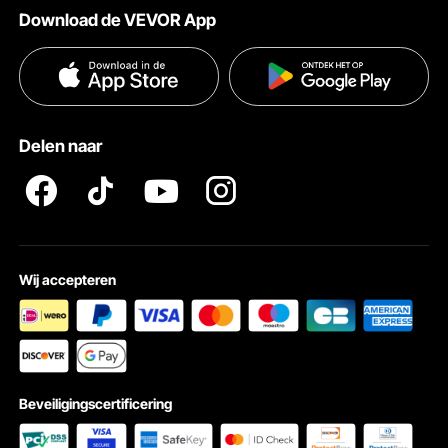
maximale duurzaamheid en een oppervlak met verfcoating voor
Download de VEVOR App
roestbestendigheid.
Voorwaarden van de dienst
Betalingswijzen
Privacybeleid
Hulp en veelgestelde vragen
Pro Member Program Algemene Voorwaarden
Delen naar
Wij accepteren
Beveiligingscertificering