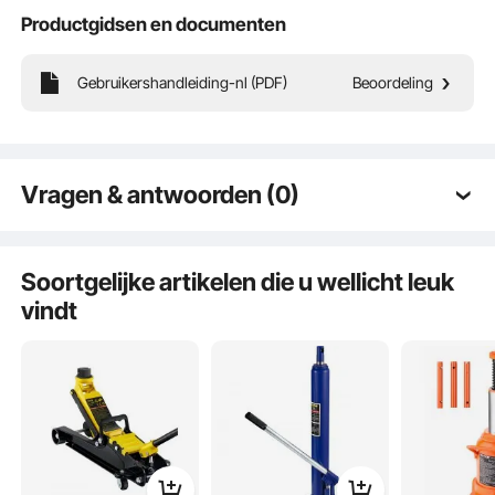
Waarom kiezen voor VEVOR?
Productgidsen en documenten
Premium stevige kwaliteit
Ongelooflijk lage prijzen
Gebruikershandleiding-nl (PDF)
Beoordeling
Snelle en veilige levering
30 dagen gratis retourneren
24/7 Attente Service
12345
Vragen & antwoorden (0)
Typische vragen gesteld over producten:
Is het product duurzaam? ...
Soortgelijke artikelen die u wellicht leuk
vindt
Stel de eerste vraag