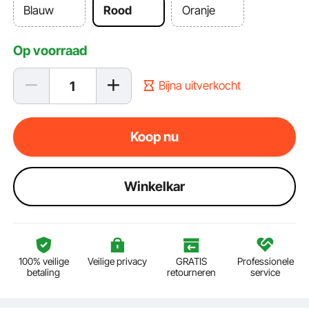
Blauw
Rood
Oranje
Op voorraad
Bijna uitverkocht
Koop nu
Winkelkar
100% veilige
Veilige privacy
GRATIS
Professionele
betaling
retourneren
service