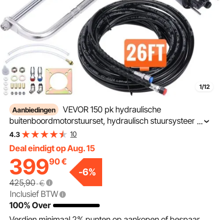
1/12
VEVOR 150 pk hydraulische
Aanbiedingen
buitenboordmotorstuurset, hydraulisch stuursysteem
...
voor boten met stuurpomp, tweewegcilinder en 8 m
10
4.3
hydraulische stuurslang, voor boten met één station en
Deal eindigt op Aug. 15
één motor
399
90
€
-
6
%
425,90
€
Inclusief BTW
100% Over
Verdien minimaal
2%
punten op aankopen of bespaar