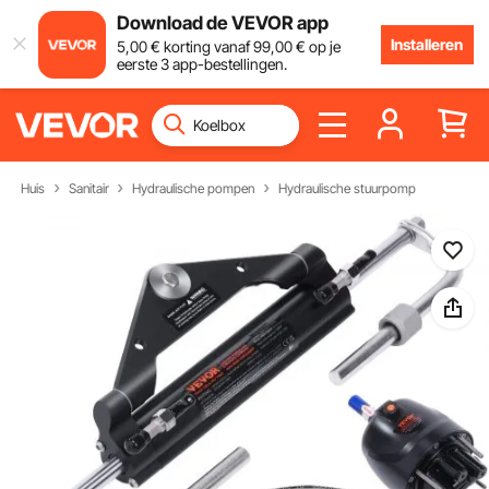
Download de VEVOR app
Installeren
5
,00
€
korting vanaf
99
,00
€
op je
eerste 3 app-bestellingen.
Huis
Sanitair
Hydraulische pompen
Hydraulische stuurpomp