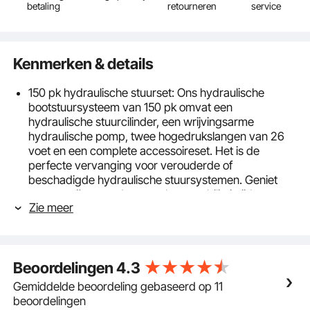
betaling
retourneren
service
Kenmerken & details
150 pk hydraulische stuurset: Ons hydraulische
bootstuursysteem van 150 pk omvat een
hydraulische stuurcilinder, een wrijvingsarme
hydraulische pomp, twee hogedrukslangen van 26
voet en een complete accessoireset. Het is de
perfecte vervanging voor verouderde of
beschadigde hydraulische stuursystemen. Geniet
van ongeëvenaarde controle en stabiliteit tijdens uw
Zie meer
zeereizen!
Tweewegafsluiter: Onze geavanceerde hydraulische
pomp is voorzien van een ingebouwde tweewegklep,
vervangbare asafdichtingen, een overdrukventiel en
Beoordelingen
4.3
een luchtzak. Dit verbetert niet alleen de
betrouwbaarheid, veiligheid en duurzaamheid, maar
Gemiddelde beoordeling gebaseerd op 11
verlaagt ook de exploitatie- en onderhoudskosten op
beoordelingen