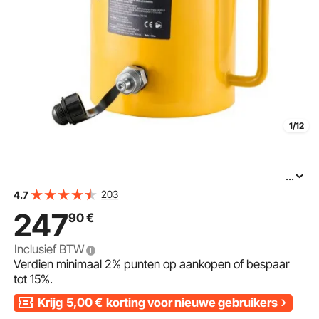
1/12
...
VEVOR hydraulische cilinderkrik 60 t met 50 mm slag.
203
4.7
Hydraulische cilinder voor carrosserie- en
247
90
€
chassiswerkplaatsen, compacte cilinderkrik voor krappe
Inclusief BTW
Verdien minimaal
2%
punten op aankopen of bespaar
tot
15%
.
Krijg
5,00
€
korting voor nieuwe gebruikers