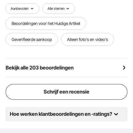
krikcilinder heeft een compact ontwerp en is geschikt
voor krappe ruimtes. Een praktisch hulpmiddel voor
Aanbevolen
Alle sterren
monteurs, fabrikanten, lassers en carrosserie- en
framewerkplaatsen in de elektrotechnische,
Beoordelingen voor het Huidige Artikel
chemische, staal-, bruggenbouw-, machinebouw- en
andere industriële sectoren.
Geverifieerde aankoop
Alleen foto's en video's
Bekijk alle 203 beoordelingen
Schrijf een recensie
Hoe werken klantbeoordelingen en -ratings?