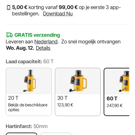
5
,00
€
korting vanaf
99
,00
€
op je eerste 3 app-
bestellingen.
Download Nu
GRATIS verzending
Leveren aan
Nederland
.
Zo snel mogelijk ontvangen
Wo. Aug. 12.
Details
Laad capaciteit:
60 T
20 T
30 T
60 T
Bekijk de beschikbare
123,90
€
247,90
€
opties
Hartinfarct:
50mm