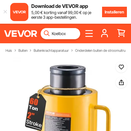
Download de VEVOR app
Installeren
5
,00
€
korting vanaf
99
,00
€
op je
eerste 3 app-bestellingen.
Huis
Buiten
Buitenkrachtapparatuur
Onderdelen buiten de stroomuitrusti