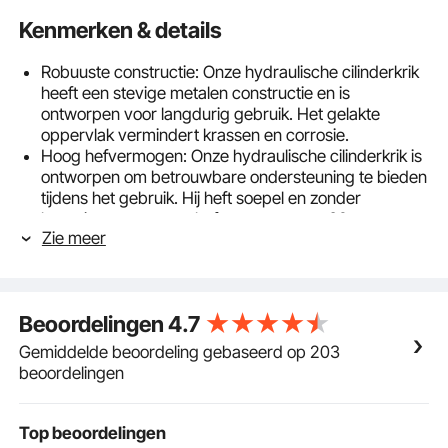
Kenmerken & details
Robuuste constructie: Onze hydraulische cilinderkrik
heeft een stevige metalen constructie en is
ontworpen voor langdurig gebruik. Het gelakte
oppervlak vermindert krassen en corrosie.
Hoog hefvermogen: Onze hydraulische cilinderkrik is
ontworpen om betrouwbare ondersteuning te bieden
tijdens het gebruik. Hij heft soepel en zonder
haperingen, met een hefvermogen van 60 ton en een
Zie meer
slag van 50 mm.
Handige eigenschap: De snelkoppeling met stofkap
beschermt de binnenkant van de krik tegen stof en
zorgt voor een veilige verbinding met minder
Beoordelingen
4.7
lekkage. Het compacte ontwerp vergemakkelijkt de
hantering.
Gemiddelde beoordeling gebaseerd op 203
Glad oppervlak: De hydraulische cilinder heeft een
beoordelingen
glad oppervlak met een ronde structuur en biedt een
veilige grip tijdens gebruik.
Breed scala aan toepassingen: Deze hydraulische
Top beoordelingen