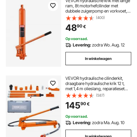
VEVOR hydraulische krik met lange
ram, 8t motorhefcilinder met
dubbele zuigerpomp en vorkvoet,
hydraulische autokrik voor
(400)
motorheftafels,
48
90
€
garage-/werkplaatskranen,
boerderij, enz.
Op voorraad.
Levering:
zodra Wo. Aug. 12
In winkelwagen
VEVOR hydraulische cilinderkit,
draagbare hydraulische krik 12 t,
met 1,4 m olieslang, reparatieset
voor carrosserieframe met
(587)
opbergkoffer voor autoreparatie,
145
90
€
vrachtwagen, landbouwvoertuig,
oranje
Op voorraad.
Levering:
zodra Ma. Aug. 10
In winkelwagen