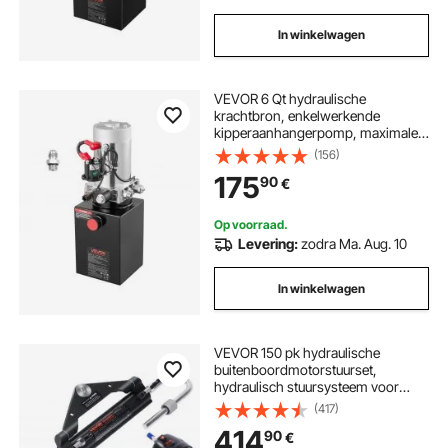
In winkelwagen
VEVOR 6 Qt hydraulische
krachtbron, enkelwerkende
kipperaanhangerpomp, maximale
openingsdruk 22 MPa en debiet 3,4
(156)
l/min, 12 V DC hydraulische pomp
175
90
€
met metalen reservoir voor
kipperaanhangers, zwart
Op voorraad.
Levering:
zodra Ma. Aug. 10
In winkelwagen
VEVOR 150 pk hydraulische
buitenboordmotorstuurset,
hydraulisch stuursysteem voor
boten met stuurpomp,
(417)
tweewegcilinder en 7 m
414
90
€
hydraulische stuurslang, voor