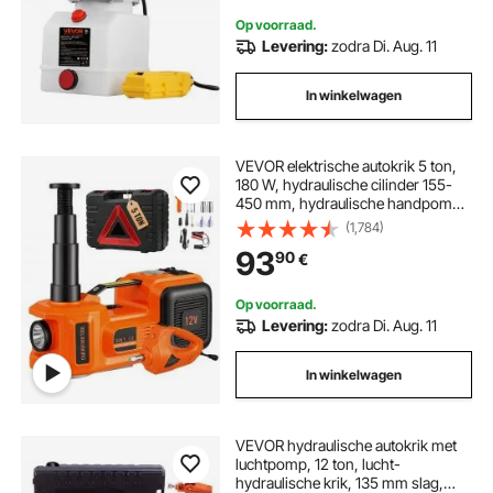
Op voorraad.
Levering:
zodra Di. Aug. 11
In winkelwagen
VEVOR elektrische autokrik 5 ton,
180 W, hydraulische cilinder 155-
450 mm, hydraulische handpomp
autokrik met slagmoersleutel,
(1,784)
gereedschapskist en stroomkabel
93
90
€
voor auto's en SUV's
Op voorraad.
Levering:
zodra Di. Aug. 11
In winkelwagen
VEVOR hydraulische autokrik met
luchtpomp, 12 ton, lucht-
hydraulische krik, 135 mm slag,