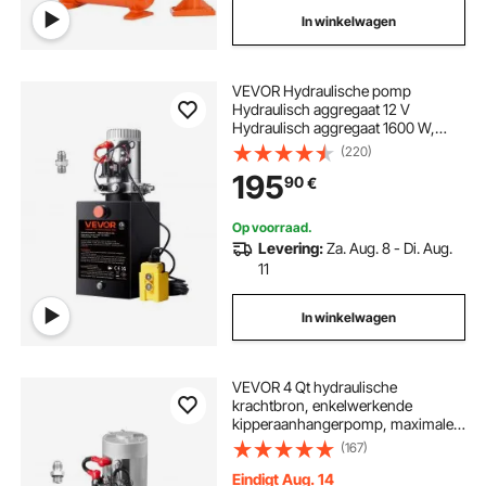
In winkelwagen
VEVOR Hydraulische pomp
Hydraulisch aggregaat 12 V
Hydraulisch aggregaat 1600 W,
Enkelwerkende hydraulische pomp
(220)
Hydraulisch aggregaat, 5 gal tank
195
90
€
Handpomp Hydraulisch aggregaat,
voor liften, heftrucks etc.
Op voorraad.
Levering:
Za. Aug. 8 - Di. Aug.
11
In winkelwagen
VEVOR 4 Qt hydraulische
krachtbron, enkelwerkende
kipperaanhangerpomp, maximale
openingsdruk 22 MPa en debiet 3,4
(167)
l/min, 12 V DC hydraulische pomp
met metalen reservoir voor
Eindigt Aug. 14