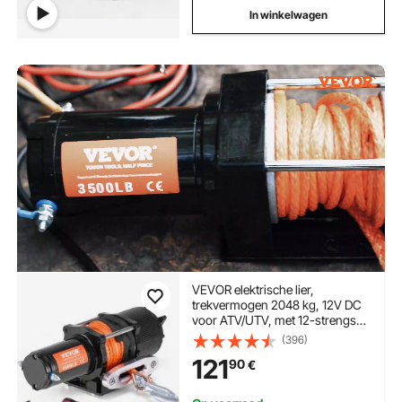
In winkelwagen
VEVOR elektrische lier,
trekvermogen 2048 kg, 12V DC
voor ATV/UTV, met 12-strengs
synthetisch touw (Φ1/4 inch x 39
(396)
ft), aluminium kabelgeleider,
121
90
€
afstandsbedieningen, IP55
waterbestendigheid