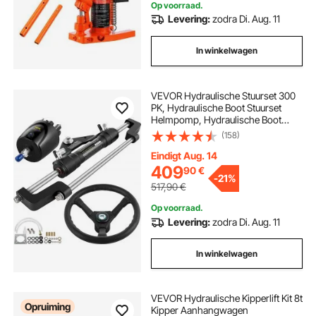
Op voorraad.
Levering:
zodra Di. Aug. 11
In winkelwagen
VEVOR Hydraulische Stuurset 300
PK, Hydraulische Boot Stuurset
Helmpomp, Hydraulische Boot
Stuurset zonder Hydraulische
(158)
Stuurslang voor Boot Stuursysteem
Eindigt Aug. 14
409
90
€
-
21%
517,90
€
Op voorraad.
Levering:
zodra Di. Aug. 11
In winkelwagen
VEVOR Hydraulische Kipperlift Kit 8t
Opruiming
Kipper Aanhangwagen