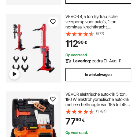
VEVOR 4,5 ton hydraulische
veerpomp voor auto's, 1 ton
nominaal krachtkracht,
veerpootcompressor voor 11-13 cm
(577)
en 14-17 cm veerpoten met lekvrije
112
90
€
hydraulische pomp
Op voorraad.
Levering:
zodra Di. Aug. 11
In winkelwagen
VEVOR elektrische autokrik 5 ton,
180 W elektrohydraulische autokrik
met een hefhoogte van 155 tot 450
mm. Hydraulische krik voor auto's
(1,784)
en SUV's, inclusief accuklem,
77
90
€
gereedschapskist en netsnoer.
Op voorraad.