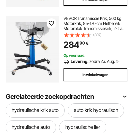
VEVOR Transmissie Krik, 500 kg
Motorkrik, 85-170 cm Hefbereik
Motorblok Transmissiekrik, 2-traps
Hydraulische Transmissie Krik,
(307)
Vrijloop Hydraulische Krik voor
284
90
€
Auto Workshops Auto
Transmissies, Blauw
Op voorraad.
Levering:
zodra Za. Aug. 15
In winkelwagen
Gerelateerde zoekopdrachten
hydraulische krik auto
auto krik hydraulisch
hydraulische auto
hydraulische lier