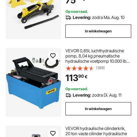
75
Op voorraad.
Levering:
zodra Ma. Aug. 10
In winkelwagen
VEVOR 0,85L luchthydraulische
pomp, 8,04 kg pneumatische
hydraulische voetpomp 10.000 lbs,
hydraulische luchtpomp,
(389)
hydraulische voetpomp,
113
90
€
centrifugaalpomp autoreparatie
blauw
Op voorraad.
Levering:
zodra Di. Aug. 11
In winkelwagen
VEVOR hydraulische cilinderkrik,
20 ton vaste cilinder hydraulische