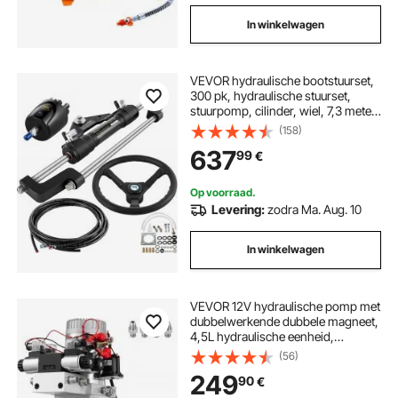
In winkelwagen
VEVOR hydraulische bootstuurset,
300 pk, hydraulische stuurset,
stuurpomp, cilinder, wiel, 7,3 meter
slang, hydraulische
(158)
stuurafdichtingsset,
637
99
€
corrosiebestendig
bootstuursysteem, marine
Op voorraad.
Levering:
zodra Ma. Aug. 10
In winkelwagen
VEVOR 12V hydraulische pomp met
dubbelwerkende dubbele magneet,
4,5L hydraulische eenheid,
kieppomp ZZ004234 Elektrische
(56)
hydraulische pomp
249
90
€