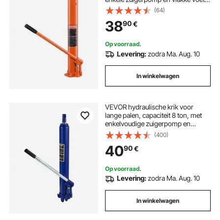
hydraulische autokrik voor
(64)
motorheftafels,
38
90
€
garage-/werkplaatskranen,
boerderij, enz.
Op voorraad.
Levering:
zodra Ma. Aug. 10
In winkelwagen
VEVOR hydraulische krik voor
lange palen, capaciteit 8 ton, met
enkelvoudige zuigerpomp en
gaffelvoet, handmatige krik voor
(400)
hoogwerkers met handgreep, voor
40
90
€
garage-/werkplaatskranen,
motortakel, blauw
Op voorraad.
Levering:
zodra Ma. Aug. 10
In winkelwagen