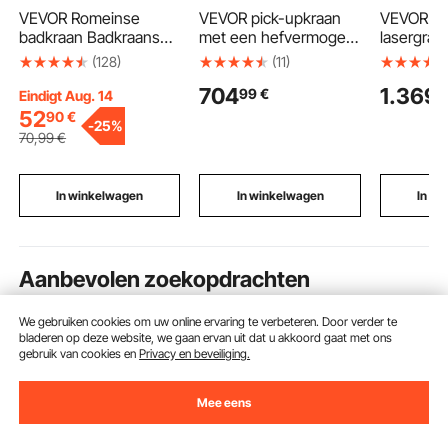
VEVOR Romeinse
VEVOR pick-upkraan
VEVOR dr
badkraan Badkraanset
met een hefvermogen
lasergrav
met 3 gaten en 2
van 998 kg, laadkraan
10.000 mm
(128)
(11)
handgrepen,
met elektrische lier,
dubbele
704
1.369
99
€
9
geborsteld roestvrij
hijskraan met
graveerm
Eindigt Aug. 14
staal badkraan met
verstelbare
blauw en
52
90
€
-
25%
booguitloop voor
telescopische giek,
infrarood)
70
,99
€
montage op het dek
360° zwenkring en
graveerg
voor baden van
afstandsbediening,
160x140 
volwassenen
stalen hijsapparatuur
handmati
In winkelwagen
In winkelwagen
In w
voor de bouw- en
automati
bosbouwsector.
scherpste
het-zelf
graveerg
Aanbevolen zoekopdrachten
voor hout
We gebruiken cookies om uw online ervaring te verbeteren. Door verder te
vevor air jack
vevor toe jack
elektrisch hydra
bladeren op deze website, we gaan ervan uit dat u akkoord gaat met ons
gebruik van cookies en
Privacy en beveiliging.
Mee eens