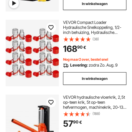
In winkelwagen
VEVOR Compact Loader
Hydraulische Snelkoppeling, 1/2-
inch behuizing, Hydraulische
Koppeling, 1/2-inch NPT
(38)
Hydraulische Koppeling,
168
90
€
Snelkoppeling, 8 Paar,
Hydraulische Snelkoppeling, 27,6
MPa (ISO 16028) (8 Paar)
Nog maar2 over, bestel snel
Levering:
zodra Zo. Aug. 9
In winkelwagen
VEVOR hydraulische vloerkrik, 2,5t
op-teen krik, 5t op-teen
hefvermogen, machinekrik, 20-135
mm teenhoogte, 227-340 mm
(188)
bovenhoogte, luchthydraulische
57
90
€
klauwkrik