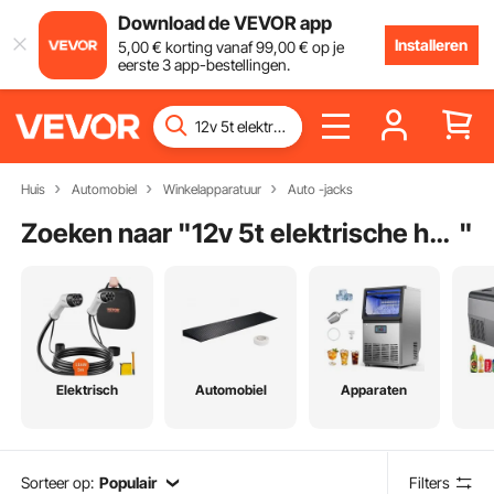
Download de VEVOR app
Installeren
5
,00
€
korting vanaf
99
,00
€
op je
eerste 3 app-bestellingen.
Huis
Automobiel
Winkelapparatuur
Auto -jacks
Zoeken naar "
12v 5t elektrische hydraulische krik auto
"
Elektrisch
Automobiel
Apparaten
Sorteer op:
Populair
Filters