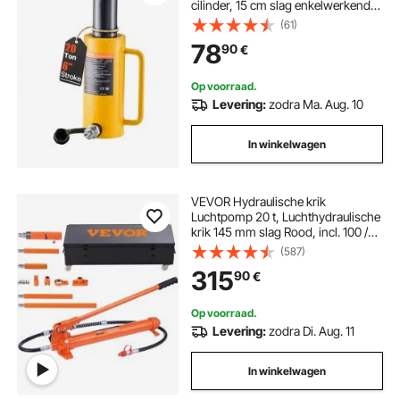
cilinder, 15 cm slag enkelwerkende
hydraulische cilinder, met
(61)
snelkoppeling draagbare
78
90
€
hydraulische vaste krik
hydraulische hefcilinders
Op voorraad.
Levering:
zodra Ma. Aug. 10
In winkelwagen
VEVOR Hydraulische krik
Luchtpomp 20 t, Luchthydraulische
krik 145 mm slag Rood, incl. 100 /
300 / 500 mm verlengstang,
(587)
Elektrostatisch poederspuiten
315
90
€
Hydraulische cilinder Autoreparatie
Op voorraad.
Levering:
zodra Di. Aug. 11
In winkelwagen