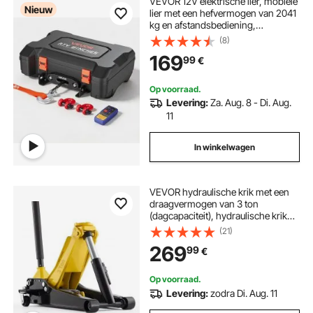
VEVOR 12V elektrische lier, mobiele
Nieuw
lier met een hefvermogen van 2041
kg en afstandsbediening,
draagbare motorlier met
(8)
synthetisch touw, touwgeleider,
169
99
€
sluitinghaak, spanband en
draagtas, elektrische lier voor ATV,
UTV en offroadvoertuigen.
Op voorraad.
Levering:
Za. Aug. 8 - Di. Aug.
11
In winkelwagen
VEVOR hydraulische krik met een
draagvermogen van 3 ton
(dagcapaciteit), hydraulische krik
met een hefhoogte van 75-500
(21)
mm, 95 mm rubberen steun en
269
99
€
dubbele cilinder, stalen autokrik met
360° mobiliteit voor auto's, SUV's,
pick-ups en werkplaatsen.
Op voorraad.
Levering:
zodra Di. Aug. 11