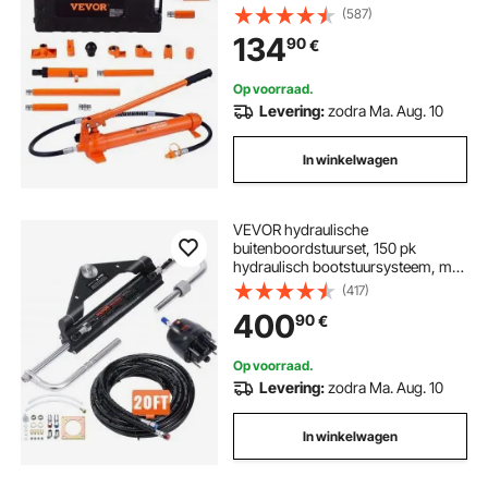
rood, incl. verlengstukken van 100 /
(587)
195 / 300 / 500 mm,
134
90
€
elektrostatische poedercoating,
autowerkplaats
Op voorraad.
Levering:
zodra Ma. Aug. 10
In winkelwagen
VEVOR hydraulische
buitenboordstuurset, 150 pk
hydraulisch bootstuursysteem, met
stuurpomp,
(417)
tweewegvergrendelingscilinder en
400
90
€
20 voet hydraulische stuurslang,
voor boten met één motor en één
station
Op voorraad.
Levering:
zodra Ma. Aug. 10
In winkelwagen