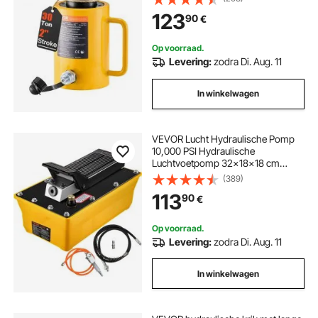
Holle zuigerkrik Hydraulische fles
123
90
€
10,8 kg voor riggers Fabrikanten
Op voorraad.
Levering:
zodra Di. Aug. 11
In winkelwagen
VEVOR Lucht Hydraulische Pomp
10,000 PSI Hydraulische
Luchtvoetpomp 32x18x18 cm
Hydraulische Pomp
(389)
Luchtvoetpomp met 2,3L Grote
113
90
€
Olietank Gebruik in het Veld op
Bouwplaatsen en
Onderhoudswerkzaamheden
Op voorraad.
Levering:
zodra Di. Aug. 11
In winkelwagen