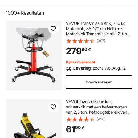
1000+
Resultaten
VEVOR Transmissie Krik, 750 kg
Motorkrik, 85-170 cm Hefbereik
Motorblok Transmissiekrik, 2-traps
Hydraulische Transmissie Krik,
(307)
Vrijloop Hydraulische Krik voor
279
90
€
Auto Workshops Auto
Transmissies, Rood
Bijna uitverkocht
Levering:
zodra Wo. Aug. 12
In winkelwagen
VEVOR hydraulische krik,
schaarkrik met een hefvermogen
van 2,5 ton, hefhoogtebereik van
85-380 mm, hydraulische krik met
(450)
enkele zuiger, autokrik voor
61
90
€
gezinsauto's, vrachtwagens en
SUV's.