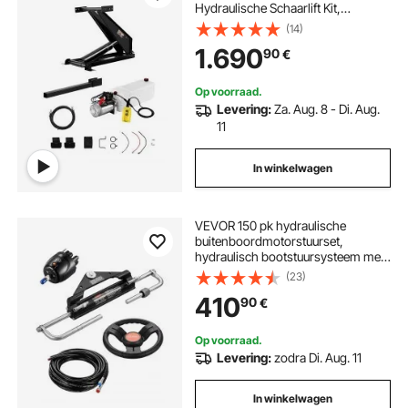
Hydraulische Schaarlift Kit,
Hydraulische Kipper Bed Kit met
(14)
12V Hydraulische Pomp Unit
1.690
90
€
Geschikt voor Kipper
Aanhangwagens met Schaarlift
Op voorraad.
Levering:
Za. Aug. 8 - Di. Aug.
11
In winkelwagen
VEVOR 150 pk hydraulische
buitenboordmotorstuurset,
hydraulisch bootstuursysteem met
342,9 mm stuurwiel, stuurpomp,
(23)
hydraulische cilinder en twee
410
90
€
7924,8 mm slangen voor
enkelvoudige motorboten
Op voorraad.
Levering:
zodra Di. Aug. 11
In winkelwagen