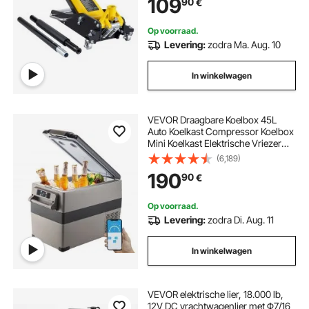
109
90
€
Op voorraad.
Levering:
zodra Ma. Aug. 10
In winkelwagen
VEVOR Draagbare Koelbox 45L
Auto Koelkast Compressor Koelbox
Mini Koelkast Elektrische Vriezer
voor Auto Camping Vrachtwagen
(6,189)
Boot
190
90
€
Op voorraad.
Levering:
zodra Di. Aug. 11
In winkelwagen
VEVOR elektrische lier, 18.000 lb,
12V DC vrachtwagenlier met Φ7/16