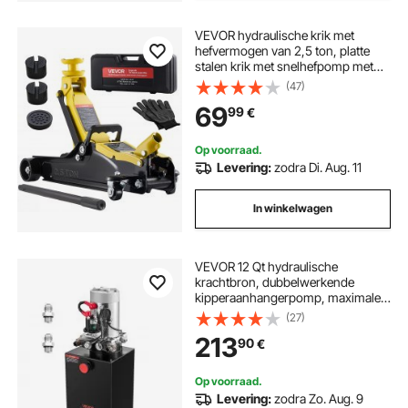
VEVOR hydraulische krik met
hefvermogen van 2,5 ton, platte
stalen krik met snelhefpomp met
één zuiger en SUV-adapters,
(47)
autokrik voor sedans, hefbereik van
69
99
€
85–320 mm, krik voor raceauto's
Op voorraad.
Levering:
zodra Di. Aug. 11
In winkelwagen
VEVOR 12 Qt hydraulische
krachtbron, dubbelwerkende
kipperaanhangerpomp, maximale
openingsdruk 22 MPa en debiet 3,4
(27)
l/min, 12 V DC hydraulische pomp
213
90
€
met metalen reservoir voor
kipperaanhangers, zwart
Op voorraad.
Levering:
zodra Zo. Aug. 9