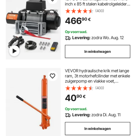
inch x 85 ft stalen kabelrolgeleider,
draadloze en bekabelde
(400)
afstandsbediening, IP55 waterdicht
466
90
€
voor het slepen van SUV's, jeeps,
vrachtwagens, aanhangwagens en
boten
Op voorraad.
Levering:
zodra Wo. Aug. 12
In winkelwagen
VEVOR hydraulische krik met lange
ram, 3t motorhefcilinder met enkele
zuigerpomp en vlakke voet,
hydraulische autokrik voor
(400)
motorheftafels,
40
90
€
garage-/werkplaatskranen,
boerderij, enz.
Op voorraad.
Levering:
zodra Di. Aug. 11
In winkelwagen