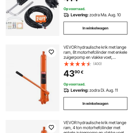
boten met één station en één motor
Op voorraad.
Levering:
zodra Ma. Aug. 10
In winkelwagen
VEVOR hydraulische krik met lange
ram, 8t motorhefcilinder met enkele
zuigerpomp en vlakke voet,
hydraulische autokrik voor
(400)
motorheftafels,
43
90
€
garage-/werkplaatskranen,
boerderij, enz.
Op voorraad.
Levering:
zodra Di. Aug. 11
In winkelwagen
VEVOR hydraulische krik met lange
ram, 4 ton motorhefcilinder met
enkele zuigerpomp en vlakke voet,