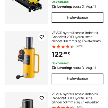
Op voorraad.
Levering:
zodra Di. Aug. 11
In winkelwagen
VEVOR hydraulische cilinderkrik
Capaciteit 20T Hydraulische
cilinder 100 mm slag Enkelwerkend
Draagbaar Geel, hydraulische krik
(203)
44.000 lbs Holle plunjerkrik
122
90
€
Hydraulische fles 9 kg voor riggers
Fabrikanten
Op voorraad.
Levering:
zodra Di. Aug. 11
In winkelwagen
VEVOR hydraulische cilinderkrik
Capaciteit 30T Hydraulische
cilinder 50 mm slag Enkelwerkend
Draagbaar Geel, hydraulische krik
(203)