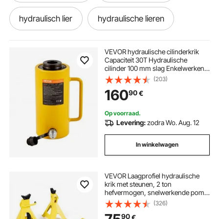
hydraulisch lier
hydraulische lieren
hydraulische aggregaat 12v
VEVOR hydraulische cilinderkrik
Capaciteit 30T Hydraulische
cilinder 100 mm slag Enkelwerkend
hydraulische pomp auto
lieren hydraulisch
Draagbaar Geel, hydraulische krik
(203)
Holle zuigerkrik Hydraulische fles
160
90
€
6,9 kg voor riggers Fabrikanten
hydraulische pompen auto
Op voorraad.
Levering:
zodra Wo. Aug. 12
elektrisch hydraulisch
hydraulische krik 5t
In winkelwagen
elektrische over hydraulische pomp
VEVOR Laagprofiel hydraulische
krik met steunen, 2 ton
elektrische hydraulische pompen
hefvermogen, snelwerkende pomp
met enkele zuiger, hefhoogte 13-31
(326)
cm, hydraulische krik voor
elektrische hydraulische pomp
90
€
compacte SUV's, geel + zwart