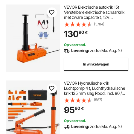
VEVOR Elektrische autokrik 15t
Verstelbare elektrische schaarkrik
met zware capaciteit, 12V
bandenwissel met dubbele voeding
(1,784)
en led-verlichting, krikset voor
130
90
€
sedan, SUV, vrachtwagen
Op voorraad.
Levering:
zodra Ma. Aug. 10
In winkelwagen
VEVOR Hydraulische krik
Luchtpomp 4 t, Luchthydraulische
krik 125 mm slag Rood, incl. 80 /
130 / 210 / 415 mm verlengstang,
(587)
Elektrostatisch poederspuiten
95
90
€
Autoreparatie
Op voorraad.
Levering:
zodra Ma. Aug. 10