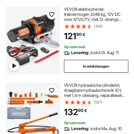
VEVOR elektrische lier,
trekvermogen 2048 kg, 12V DC
voor ATV/UTV, met 12-strengs
synthetisch touw (Φ1/4 inch x 39 ft),
(396)
aluminium kabelgeleider,
121
90
€
afstandsbedieningen, IP55
waterbestendigheid
Op voorraad.
Levering:
zodra Di. Aug. 11
In winkelwagen
VEVOR hydraulische cilinderkit,
draagbare hydraulische krik 10 t,
met 1,4 m olieslang, reparatieset
voor carrosserieframe met
(587)
opbergkoffer voor autoreparatie,
132
90
€
vrachtwagen, landbouwvoertuig,
oranje
Op voorraad.
Levering:
zodra Ma. Aug. 10