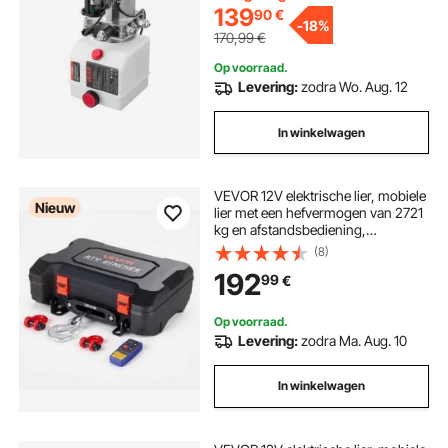
kipperaanhangers, wit
139
90
€
-
18%
170,99
€
Op voorraad.
Levering:
zodra Wo. Aug. 12
In winkelwagen
VEVOR 12V elektrische lier, mobiele
Nieuw
lier met een hefvermogen van 2721
kg en afstandsbediening,
draagbare motorlier met
(8)
synthetisch touw, touwgeleider,
192
99
€
sluitinghaak, spanband en
draagtas, elektrische lier voor ATV,
UTV en offroadvoertuigen.
Op voorraad.
Levering:
zodra Ma. Aug. 10
In winkelwagen