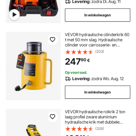
Levering:
zodra Di. Aug. 11
In winkelwagen
VEVOR hydraulische cilinderkrik 60
t met 50 mm slag. Hydraulische
cilinder voor carrosserie- en
chassiswerkplaatsen, compacte
(203)
cilinderkrik voor krappe
247
90
€
werkruimtes, met snelkoppeling en
stofbescherming.
Op voorraad.
Levering:
zodra Wo. Aug. 12
In winkelwagen
VEVOR hydraulische rolkrik 2 ton
laag profiel zware aluminium
hydraulische krik met dubbele
zuiger snelhefpomp, geel
(326)