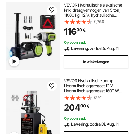
VEVOR Hydraulische elektrische
krik, draagvermogen van 5 ton,
11000 kg, 12 V, hydraulische
automatische krik, hydraulische
(1,784)
krik, LED-verlichting, accessoires,
116
90
€
personenauto, vrachtwagen
Op voorraad.
Levering:
zodra Di. Aug. 11
In winkelwagen
VEVOR Hydraulische pomp
Hydraulisch aggregaat 12 V
Hydraulisch aggregaat 1600 W,
Dubbelwerkende hydraulische
(220)
pomp Hydraulisch aggregaat, 1,5
204
90
€
gal tank Handpomp Hydraulisch
aggregaat, voor liften, heftrucks etc.
Op voorraad.
Levering:
zodra Di. Aug. 11