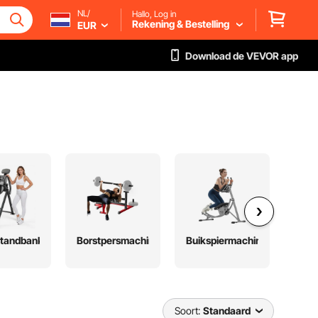
NL/
Hallo, Log in
Rekening & Bestelling
EUR
Download de VEVOR app
tandbank
Borstpersmachine
Buikspiermachine
Aa
gem
op
Soort:
Standaard