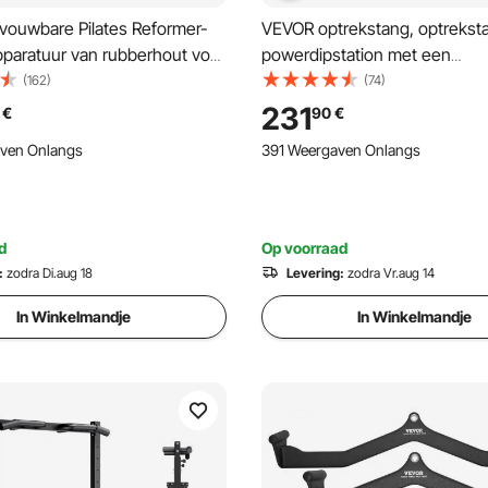
ouwbare Pilates Reformer-
VEVOR optrekstang, optreksta
pparatuur van rubberhout voor
powerdipstation met een
 Pilatesbed met dubbele
draagvermogen van 150 kg e
(162)
(74)
- veer en koord, apparatuur
constructie, stabiele basis en
231
€
90
€
, tot 181,44 kg
steunplatform, 9-voudig in h
ven Onlangs
391 Weergaven Onlangs
verstelbaar, training van arme
d
Op voorraad
:
zodra Di.aug 18
Levering:
zodra Vr.aug 14
In Winkelmandje
In Winkelmandje