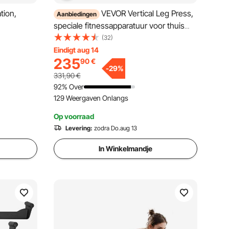
tion,
VEVOR Vertical Leg Press,
Aanbiedingen
speciale fitnessapparatuur voor thuis
n H-frame
voor het onderlichaam,
(32)
trainingsapparatuur van koolstofstaal,
Eindigt aug 14
235
90
€
oogte
verstelbare beenkrachttraining voor
-
29
%
n en rug
intensieve persen, draagvermogen van
331,90
€
249,48 kg
92% Over
129 Weergaven Onlangs
Op voorraad
Levering:
zodra Do.aug 13
In Winkelmandje