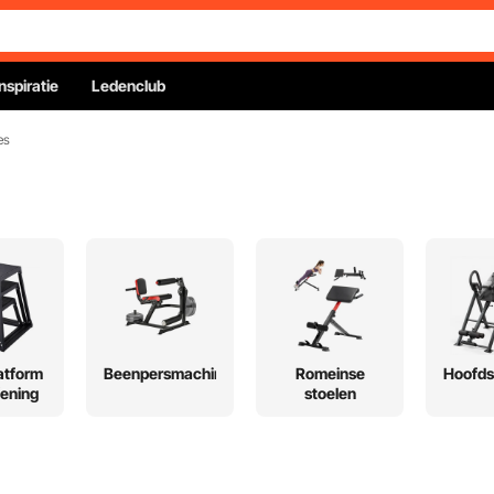
Inspiratie
Ledenclub
es
atform
Beenpersmachines
Romeinse
Hoofds
fening
stoelen