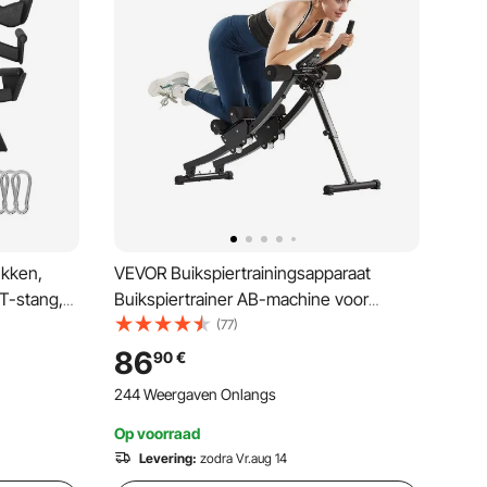
ukken,
VEVOR Buikspiertrainingsapparaat
 T-stang,
Buikspiertrainer AB-machine voor
sportschool, Buikspiertrainer 200 kg
(77)
dgreep
draagvermogen, Buikspiertrainer voor
86
90
€
riceps lat
krachttraining, Opvouwbaar en
244 Weergaven Onlangs
verstelbaar fitnessapparaat
Op voorraad
Levering:
zodra Vr.aug 14