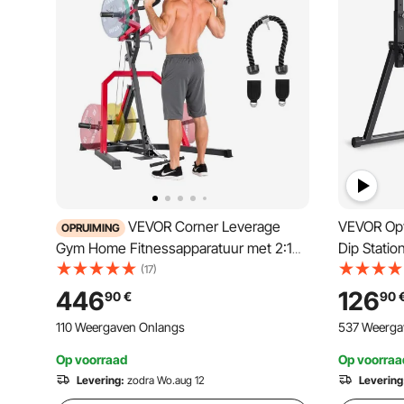
VEVOR Corner Leverage
VEVOR Opv
OPRUIMING
Gym Home Fitnessapparatuur met 2:1
Dip Stati
Ratio LAT Low Row-systeem,
150 kg, dr
(17)
krachttrainingsapparaat voor squats,
robuuste s
446
126
90
€
90
deadlifts, bankdrukken, bicep curls,
hoogte ver
110 Weergaven Onlangs
537 Weerga
verstelbaar full body workoutstation
rugkrachtt
Op voorraad
Op voorraa
Levering:
zodra Wo.aug 12
Levering