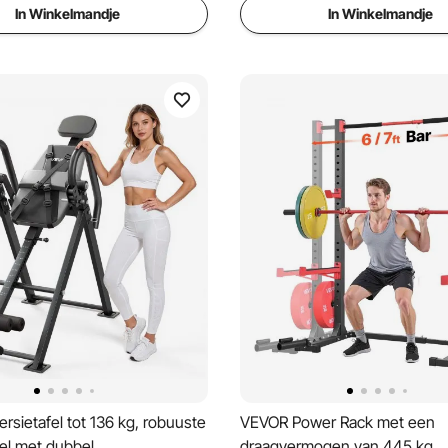
In Winkelmandje
In Winkelmandje
rsietafel tot 136 kg, robuuste
VEVOR Power Rack met een
fel met dubbel
draagvermogen van 445 kg,