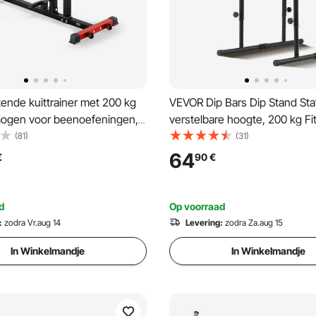
ende kuittrainer met 200 kg
VEVOR Dip Bars Dip Stand Sta
ogen voor beenoefeningen,
verstelbare hoogte, 200 kg Fi
ner voor het onderlichaam,
Workout Dip Bar Station, Stabil
(81)
(31)
oor gewichtsschijven (25,4 /
Parallette Push-Up Stand, Para
64
€
90
€
staven Krachttraining in de t
d
Op voorraad
:
zodra Vr.aug 14
Levering:
zodra Za.aug 15
In Winkelmandje
In Winkelmandje