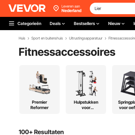
Leveren aan
Nederland
Categorieën
Deals
Bestsellers
Nieuw
Huis
Sport en buitenshuis
Uitrustingsapparatuur
Fitnessaccessoir
Fitnessaccessoires
Premier
Hulpstukken
Springpl
Reformer
voor
voor oe
fitnessapparaten
100+ Resultaten