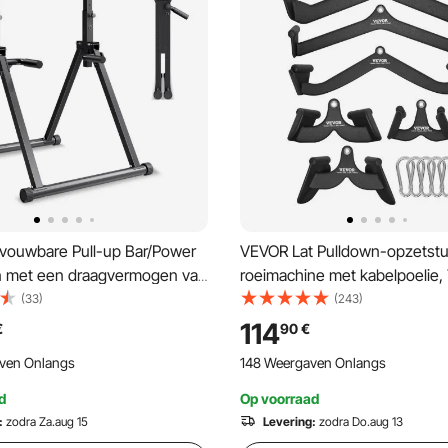
ouwbare Pull-up Bar/Power
VEVOR Lat Pulldown-opzetst
on met een draagvermogen van
roeimachine met kabelpoelie,
iehoekige structuur en
V-stang, 7-delige set, triceps
(33)
(243)
talen buis, 9-voudig in
pulldownstang, rubberen han
114
€
90
€
stelbaar, voor arm- en
voor rugtraining, biceps curl, t
ven Onlangs
148 Weergaven Onlangs
raining, zwart
pulldownstang voor thuisgym
d
Op voorraad
:
zodra Za.aug 15
Levering:
zodra Do.aug 13