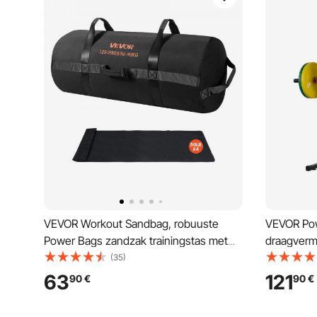
VEVOR Workout Sandbag, robuuste
VEVOR Pow
Power Bags zandzak trainingstas met
draagverm
handvatten, verstelbaar 56-90 kg voor
rack voor 
(35)
fitness krachttraining, crosstraining,
krachttrai
63
121
90
€
90
€
gymoefeningen, zwart (ongevuld)
verstelbar
pull-ups e