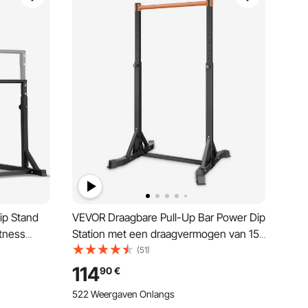
ip Stand
VEVOR Draagbare Pull-Up Bar Power Dip
itness
Station met een draagvermogen van 150
isator
kg, vrijstaand met H-frame constructie
(51)
llelle
en stalen buizen, 8-voudig in hoogte
114
90
€
de
verstelbaar, training van armen, rug en
522 Weergaven Onlangs
borst