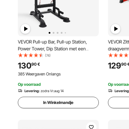
VEVOR Pull-up Bar, Pull-up Station,
VEVOR Zitt
Power Tower, Dip Station met een
draagverm
draagvermogen van 150 kg, H-frame
krachttrai
(74)
constructie en rugvulling, 12-voudig in
geschikt v
130
129
90
€
90
hoogte verstelbaar, multifunctionele
50,8 mm)
385 Weergaven Onlangs
training voor armen en rug
Op voorraad
Op voorraa
Levering:
zodra Vr.aug 14
Levering
In Winkelmandje