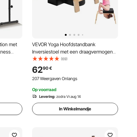
tion met
VEVOR Yoga Hoofdstandbank
tness
Inversiestoel met een draagvermogen
isator,
van 136 kg voor de thuisgym,
(69)
llelle
hoofdstandtrainer met houten frame en
62
90
€
huisgym
PU-bekleding, staande yogakruk voor
207 Weergaven Onlangs
kracht- en balanstraining
Op voorraad
Levering:
zodra Vr.aug 14
In Winkelmandje