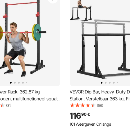
er Rack, 362,87 kg
VEVOR Dip Bar, Heavy-Duty D
ogen, multifunctioneel squat
Station, Verstelbaar 363 kg, F
thuisgym,
Workout Dip Bar Station Stabil
(31)
(56)
ningsapparaat met 28-voudig
Parallette Push-Up Stand, Para
116
90
€
e J-haken voor barbell squats,
staven voor krachttraining in 
161 Weergaven Onlangs
n gewichtheffen.
sportschool aan huis