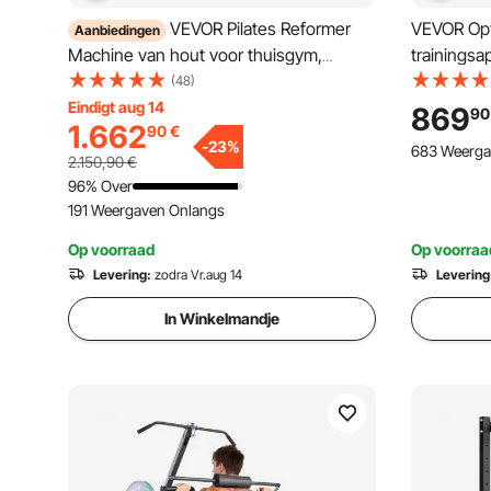
VEVOR Pilates Reformer
VEVOR Opv
Aanbiedingen
Machine van hout voor thuisgym,
trainingsa
krachttrainingsapparaat met dubbele
thuisgym,
(48)
weerstand en reformerbox en
weerstand 
Eindigt aug 14
869
90
1.662
90
€
springplank, voor gevorderden en
met zitkist
-
23
%
683 Weerga
beginners, tot 181,44 kg
2.150,90
€
96% Over
191 Weergaven Onlangs
Op voorraad
Op voorraa
Levering:
zodra Vr.aug 14
Levering
In Winkelmandje