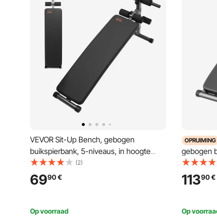
VEVOR Sit-Up Bench, gebogen
OPRUIMING
buikspierbank, 5-niveaus, in hoogte
gebogen bu
verstelbaar (1425 x 470 x 675 mm),
hoogte ver
(2)
rugtrainer (draagvermogen 226 kg) voor
rugtrainer
69
113
90
€
90
€
thuistraining in de sportschool,
thuistrain
krachttraining, spiertraining voor het
krachttrain
hele lichaam
hele licha
Op voorraad
Op voorraa