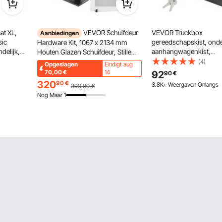
t XL,
VEVOR Schuifdeur
VEVOR Truckbox
Aanbiedingen
sic
gereedschapskist, on
Hardware Kit, 1067 x 2134 mm
delijk,
aanhangwagenkist,
Houten Glazen Schuifdeur, Stille
tshirt met
gereedschapskist 610 x
Schuurdeur Kit met 8-in-1
(4)
Opgeslagen
Eindigt aug
inter,
mm pick-up opbergkist
Vloergeleider en Deurkruk,
70,00
€
14
92
90
€
aluminiumlegering, 30 
Sparrenhouten Paneel en Matglas
320
90
€
3.8K+ Weergaven Onlangs
390,90
€
laadvermogen gereedsc
Nog Maar 1
afsluitbare opbergkist