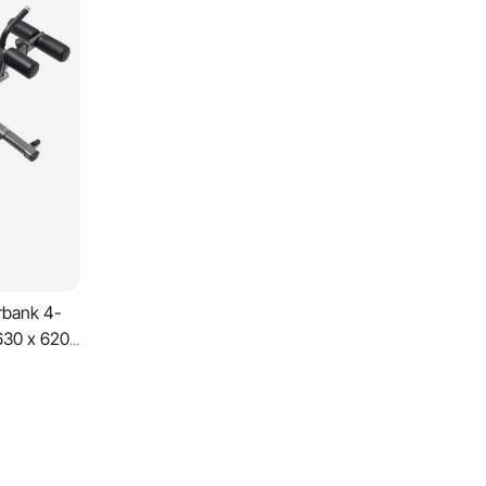
rbank 4-
630 x 620
gvermogen
de
lledige