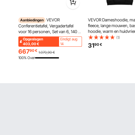
VEVOR
VEVOR Dameshoodie, maa
Aanbiedingen
fleece, lange mouwen, ba
Conferentietafel, Vergadertafel
hoodie, warm en huidvrien
voor 16 personen, Set van 6, 140 x
praktisch en trendy, swea
60 cm (per stuk), Rechthoekig
(1)
Opgeslagen
Eindigt aug
grote zak voor herfst en w
combinatiebureau, Vergadertafel,
403,00
€
14
31
90
€
zwart
Multifunctionele tafel, Tafel met
667
90
€
1.070,90
€
metalen poten voor kantoor,
100% Over
Vergaderruimte