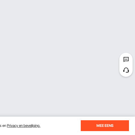
es en
Privacy en beveiliging.
MEE EENS