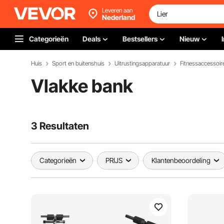
Leveren aan
Nederland
Categorieën
Deals
Bestsellers
Nieuw
Huis
Sport en buitenshuis
Uitrustingsapparatuur
Fitnessaccessoir
Vlakke bank
3 Resultaten
Categorieën
PRIJS
Klantenbeoordeling