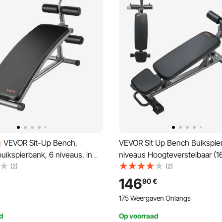
VEVOR Sit-Up Bench,
VEVOR Sit Up Bench Buikspie
ikspierbank, 6 niveaus, in
niveaus Hoogteverstelbaar (1
stelbaar (132 x 42 x 85 cm),
x 1055 cm) Rugtrainer (draa
(2)
(2)
 (draagvermogen 272 kg), voor
454 kg) voor thuistraining in 
146
90
€
ing in de sportschool,
sportschool Krachttraining Vo
175 Weergaven Onlangs
ing, spiertraining voor het
lichaamsspiertraining
am
d
Op voorraad