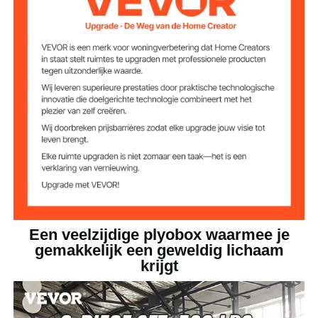
18 kg
Productgewicht
17,5 x 17,5 x 12 inch / 445 x
Afmetingen doos
12 inch
445 x 305 mm
20,2 x 20,2 x 18 inch / 513 x
Afmetingen 18
inch doos
513 x 458 mm
22,6 x 22,6 x 24 inch / 575 x
Afmetingen doos
24 inch
575 x 609 mm
Een veelzijdige plyobox waarmee je
gemakkelijk een geweldig lichaam
krijgt