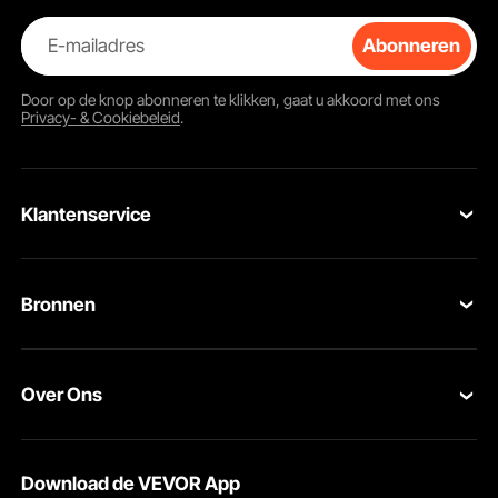
Het is ontworpen om een stabiel oppervlak te bieden voor
verschillende oefeningen. Deze omvatten het verbeteren
E-mailadres
Abonneren
van core strength en balans. De sterke constructie zorgt
ervoor dat het high-impact workouts aankan. De
veelzijdigheid maakt het geschikt voor meerdere
Door op de knop
abonneren
te klikken, gaat u akkoord met ons
oefeningen, waaronder verbeterde behendigheid en
Privacy- & Cookiebeleid
.
coördinatie. Deze functie helpt omvallen te voorkomen
tijdens sprongen en andere oefeningen.
Fitness Exercise Step Up Box: Ideaal voor functionele
Klantenservice
krachttraining
Deze fitness oefening step up box is perfect voor
functionele krachttraining. Het helpt bij het verbeteren van
Neem contact op
spierkracht en uithoudingsvermogen. De VEVOR fitness
Bronnen
oefening step-up box is voor verschillende step-up en
Retourneren en vervangingen
jump oefeningen. Je kunt kracht in het onderlichaam
opbouwen. Met het ontwerp krijg je stabiliteit en veiligheid
Leden Programma
Uw bestellingen
tijdens trainingen. Kan één persoon het gebruiken voor
Over Ons
oefeningen zoals box squats en goblet squats? Het
Pro-ledenprogramma
Jouw rekening
veelzijdige ontwerp van de box maakt het geschikt voor
verschillende fitnessniveaus. Naast het verbeteren van de
Over VEVOR
Verzendtarieven & beleid
algehele conditie en atletische prestaties, biedt de VEVOR
Download de VEVOR App
step-up box een betrouwbaar platform voor het
Voorwaarden van de dienst