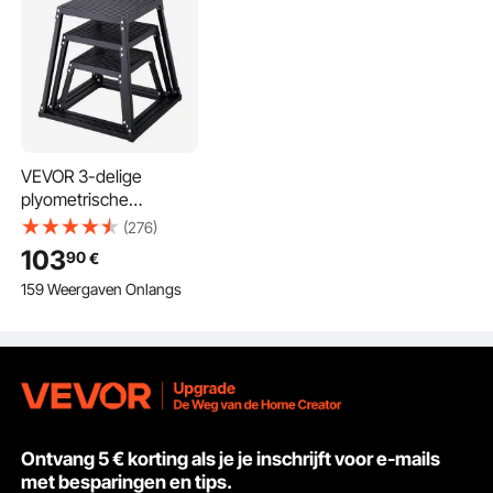
Plyometrische Jump Boxes: stevig en betrouwbaar
voor thuistraining in de sportschool
Wat is de waarde van VEVOR plyometric jump boxes? Deze
boxen zijn stevig en betrouwbaar als trainingsapparatuur
voor thuis. Ze zijn gebouwd om lang mee te gaan en
bestand te zijn tegen regelmatig gebruik, en bieden een
stabiel platform voor oefeningen zoals box jumps en step-
VEVOR 3-delige
ups. Deze items helpen de kracht en behendigheid te
plyometrische
verbeteren. Het ontwerp zorgt voor stabiliteit en veiligheid
jumpboxen,
(276)
tijdens trainingen. Hun robuuste constructie maakt ze een
305/458/609 mm
103
betrouwbare aanvulling op elke fitnessroutine thuis. Door
90
€
plyometrische box
u een gerenommeerd trainingshulpmiddel te bieden,
159 Weergaven Onlangs
zwart, antislip fitness
verbeteren deze boxen uw fitnessregime met een
step-up boxset voor
efficiënte trainingsoplossing. De extreme aard van deze
thuisfitnesstraining,
sets zorgt ervoor dat ze oefeningen met een hoge impact
conditionele
aankunnen. U kunt erop vertrouwen dat ze consistente
krachttraining,
prestaties leveren bij al uw trainingssessies.
draagbare jumptraining
Jumping Agility Box: Verbetert stabiliteit en
krachttraining
Ontvang 5 € korting als je je inschrijft voor e-mails
Deze jumping agility box biedt stabiliteit en krachttraining.
met besparingen en tips.