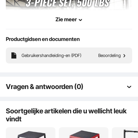
Zie meer
Productgidsen en documenten
Gebruikershandleiding-en (PDF)
Beoordeling
Je kunt op verschillende hoogtes trainen: 305 mm, 458 mm, 609 mm. Een
Vragen & antwoorden (0)
supersterk draagvermogen van 227 kg voldoet aan uw uiteenlopende
trainingsbehoeften.
Typische vragen gesteld over producten:
Is het product duurzaam? ...
Soortgelijke artikelen die u wellicht leuk
vindt
Stel de eerste vraag