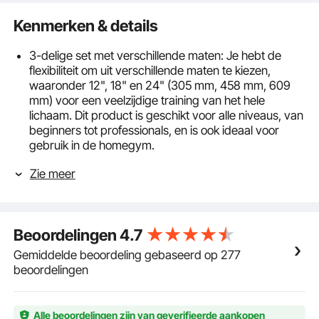
Kenmerken & details
3-delige set met verschillende maten: Je hebt de
flexibiliteit om uit verschillende maten te kiezen,
waaronder 12", 18" en 24" (305 mm, 458 mm, 609
mm) voor een veelzijdige training van het hele
lichaam. Dit product is geschikt voor alle niveaus, van
beginners tot professionals, en is ook ideaal voor
gebruik in de homegym.
Duurzaam en stabiel: deze plyometrische springbox
Zie meer
heeft een trapeziumvormig trainingsontwerp dat voor
een stabiele structuur zorgt. De gelaste onderdelen
zijn robuust en duurzaam en zorgen voor stabiliteit,
zelfs tijdens intensieve trainingen. Met een supersterk
Beoordelingen
4.7
draagvermogen van 272 kg (500 lbs) is hij geschikt
voor een verscheidenheid aan trainingsbehoeften.
Gemiddelde beoordeling gebaseerd op 277
Het oppervlak van de stalen buis is afgewerkt met
beoordelingen
een poedercoating die zowel esthetisch als
corrosiebestendig is, waardoor een stabiele
omgeving voor springtraining ontstaat.
Alle beoordelingen zijn van geverifieerde aankopen