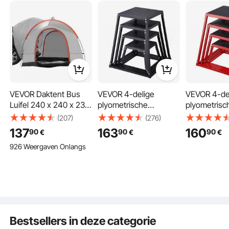
Deze plyometrische platformbox is geschikt voor individuele training om
VEVOR Daktent Bus
VEVOR 4-delige
VEVOR 4-de
schouders, armen, borst, bilspieren en benen te versterken en de algehele
kernstabiliteit te verbeteren.
Luifel 240 x 240 x 230
plyometrische
plyometrisc
cm, Autotent
jumpboxen,
jumpboxen,
(207)
(276)
Achterklep Incl.
305/458/609/762 mm
305/458/6
137
163
160
90
90
90
€
€
€
Dubbellaagse Tent
plyometrische box
plyometrisc
926 Weergaven Onlangs
PU2000 mm Daktent
zwart, antislip
rood, antisli
Autodaktent
fitnessoefenset met
fitnessoefe
Waterdicht, Geschikt
step-up box voor
step-up box
voor Kamperen,
thuisfitnesstraining,
thuisfitnesst
Avontuur, Reizen,
conditionele
conditionel
Picknick etc.
krachttraining en
krachttraini
sprongtraining
draagbare j
Bestsellers in deze categorie