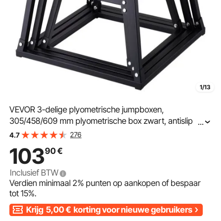
1/13
VEVOR 3-delige plyometrische jumpboxen,
305/458/609 mm plyometrische box zwart, antislip
...
fitness step-up boxset voor thuisfitnesstraining,
276
4.7
conditionele krachttraining, draagbare jumptraining
103
90
€
Inclusief BTW
Verdien minimaal
2%
punten op aankopen of bespaar
tot
15%
.
Krijg
5,00
€
korting voor nieuwe gebruikers