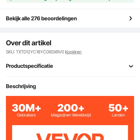
Antislipontwerp: de springbox voor thuis- en
sportschooltraining is uitgerust met vier rubberen
pads aan de onderkant en een gestructureerd
Bekijk alle 276 beoordelingen
siliconenoppervlak aan de bovenkant. Dit ontwerp
biedt stabiliteit en ondersteuning voor een veilige en
effectieve training.
Over dit artikel
Multifunctioneel en verbeterd platform: een
veelzijdige springbox voor fitnessoefeningen die
SKU: TXTD12YC18YC09SXRV0
Kopiëren
boxsprongen, lunges, push-ups, squats en nog veel
meer mogelijk maakt. Het is ook geschikt voor
Productspecificatie
individuele training om schouders, armen, borst,
billen en benen te versterken en de algemene
rompstabiliteit te verbeteren.
Artikelmodelnum
Beschrijving
SS-B-12-18-24
Eenvoudig te monteren: onze springbox is eenvoudig
mer
te monteren; draai de componenten eenvoudig vast
volgens de instructies. Wanneer ze niet in gebruik zijn,
De kleur zwart
kunnen de dozen worden gestapeld of
gedemonteerd voor gemakkelijke opslag en
transport.
Gewichtscapacitei
227 kg
t