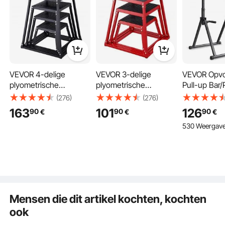
VEVOR 4-delige
VEVOR 3-delige
VEVOR Opv
plyometrische
plyometrische
Pull-up Bar
jumpboxen,
jumpboxen,
Station met
(276)
(276)
Een springbox met vier rubberen pads aan de onderkant en een gestructureerd
305/458/609/762 mm
305/458/609 mm
draagvermo
163
101
126
siliconenoppervlak aan de bovenkant dat stabiliteit en ondersteuning biedt voor
90
90
90
€
€
€
plyometrische box
plyometrische box
150 kg, dri
een veilige training. Het oppervlak van de stalen buis is bedekt met
poedercoating, die corrosiebestendig is.
530 Weergav
zwart, antislip
rood, antislip fitness
structuur e
fitnessoefenset met
step-up boxset voor
stalen buis,
step-up box voor
thuisfitnesstraining,
in hoogte ve
thuisfitnesstraining,
conditionele
voor arm- e
conditionele
krachttraining,
rugkrachttra
krachttraining en
draagbare jumptraining
zwart
sprongtraining
Mensen die dit artikel kochten, kochten
ook