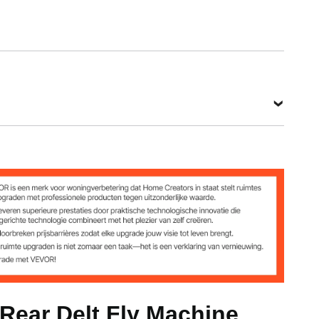
nch / 1400 x 1000 x 1100 mm
 Rear Delt Fly Machine