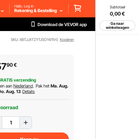
Hallo, Log in
Subtotaal
Rekening & Bestelling
0,00
€
Ga naar
Download de VEVOR app
winkelwagen
SKU: XBTJJXTZYTJSOY411V0
Kopiëren
57
90
€
RATIS verzending
ren aan
Nederland
.
Pak het
Ma. Aug.
Do. Aug. 13
Details
voorraad