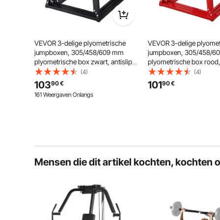
Gewicht
Bev
VEVOR 3-delige plyometrische
VEVOR 3-delige plyomet
jumpboxen, 305/458/609 mm
jumpboxen, 305/458/6
plyometrische box zwart, antislip
plyometrische box rood, 
fitness step-up boxset voor
fitness step-up boxset v
(4)
(4)
thuisfitnesstraining, conditionele
thuisfitnesstraining, con
103
101
90
€
90
€
krachttraining, draagbare
krachttraining, draagbar
161 Weergaven Onlangs
jumptraining
jumptraining
Mensen die dit artikel kochten, kochten 