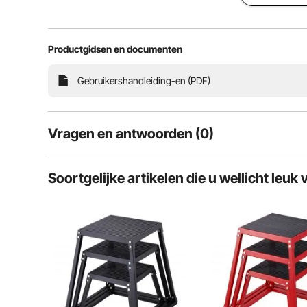
voor een vrijere en comfo
Productgidsen en documenten
Posities
H
Gebruikershandleiding-en (PDF)
Vragen en antwoorden (0)
Typische vragen over producten:
Soortgelijke artikelen die u wellicht leuk 
Is het product duurzaam? ...
Stel de eerste vraag