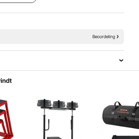
rtabelere trainingservaring.
oogte
hoek
Beoordeling
vindt