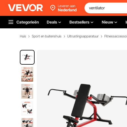
Leveren aan
Nederland
Categorieën
Deals
Bestsellers
Nieuw
Huis
Sport en buitenshuis
Uitrustingsapparatuur
Fitnessaccesso