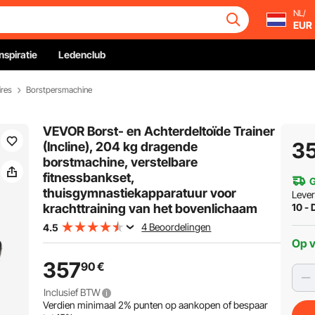
NL/
EUR
Inspiratie
Ledenclub
ires
Borstpersmachine
VEVOR Borst- en Achterdeltoïde Trainer
3
(Incline), 204 kg dragende
borstmachine, verstelbare
fitnessbankset,
G
thuisgymnastiekapparatuur voor
Leve
krachttraining van het bovenlichaam
10 - 
4 Beoordelingen
4.5
Op 
357
90
€
Inclusief BTW
Verdien minimaal
2%
punten op aankopen of bespaar