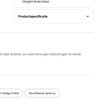
langere levensduur.
Productspecificatie
Productafmetingen
55 x 39 x
Afmetingen
Artikelmodelnummer
43 inch /
rugkussen
HM2908
1400 x
85 x 28
1000 x
cm
1100 mm
ack helpt anderen om weloverwogen beslissingen te nemen.
Afmetingen
Productgewicht
zitkussen
82 lbs / 37
32 x 28
kg
cm
Bekijk alle specificaties
 Huidige Artikel
Geverifieerde aankoop