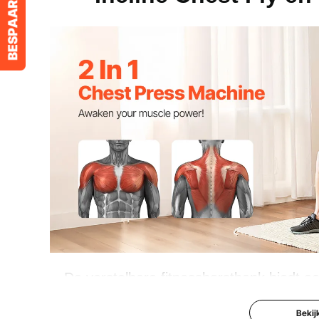
De verstelbare fitnessborstbank biedt e
heeft een compact ontwerp, waardoor hij
Bekij