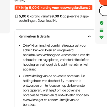
tot
15%
.
Krijg
5,00
€
korting voor nieuwe gebruikers
5
,00
€
korting vanaf
99
,00
€
op je eerste 3 app-
bestellingen.
Download Nu
Kenmerken & details
2-in-1-training: het combinatieapparaat voor
schuin bankdrukken en omgekeerd
bankdrukken verhoogt de krachtbalans van de
schouder- en rugspieren, verbetert effectief de
houding en verhoogt de kracht met één enkel
apparaat
Ontwikkeling van de bovenste borstkas: De
hellingshoek van de chest fly-machine is
ontworpen om te focussen op de bovenste
borstspieren, wat helpt om de bovenste
borstkas te trainen en te ontwikkelen voor een
evenwichtiger en ronder uiterlijk van de
borstkas