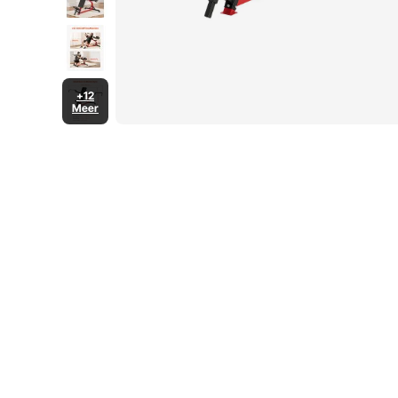
+12
Meer