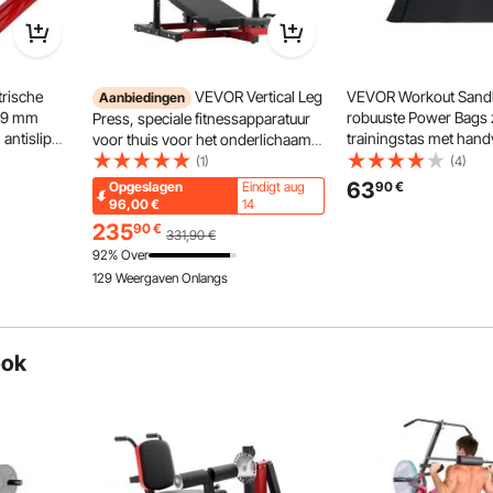
eiliging
comfort
rische
VEVOR Vertical Leg
VEVOR Workout Sand
Aanbiedingen
09 mm
robuuste Power Bags
Press, speciale fitnessapparatuur
antislip
trainingstas met hand
voor thuis voor het onderlichaam,
oor
verstelbaar 56-90 kg 
trainingsapparatuur van
(1)
(4)
ditionele
krachttraining, crosst
koolstofstaal, verstelbare
63
Opgeslagen
Eindigt aug
90
€
e
gymoefeningen, zwart
beenkrachttraining voor intensieve
96,00
€
14
persen, draagvermogen van
235
90
€
331,90
€
249,48 kg
92% Over
129 Weergaven Onlangs
ook