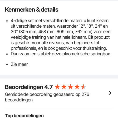
Kenmerken & details
4-delige set met verschillende maten: u kunt kiezen
uit verschillende maten, waaronder 12", 18", 24" en
30" (305 mm, 458 mm, 609 mm, 762 mm) voor een
veelzijdige training van het hele lichaam. Dit product
is geschikt voor alle niveaus, van beginners tot
professionals, en is ook geschikt voor thuistraining.
Duurzaam en stabiel: deze plyometrische springbox
heeft een trapeziumvormig trainingsontwerp dat voor
Zie meer
een stabiele structuur zorgt. De gelaste onderdelen
zijn robuust en duurzaam en zorgen voor stabiliteit,
zelfs tijdens intensieve trainingen. Met een supersterk
draagvermogen van 227 kg (500 lbs) is hij geschikt
Beoordelingen
4.7
voor een verscheidenheid aan trainingsbehoeften.
Het oppervlak van de stalen buis is afgewerkt met
Gemiddelde beoordeling gebaseerd op 276
een poedercoating die zowel esthetisch als
beoordelingen
corrosiebestendig is, waardoor een stabiele
omgeving voor springtraining ontstaat.
Antislipontwerp: de springbox voor thuis- en
Top beoordelingen