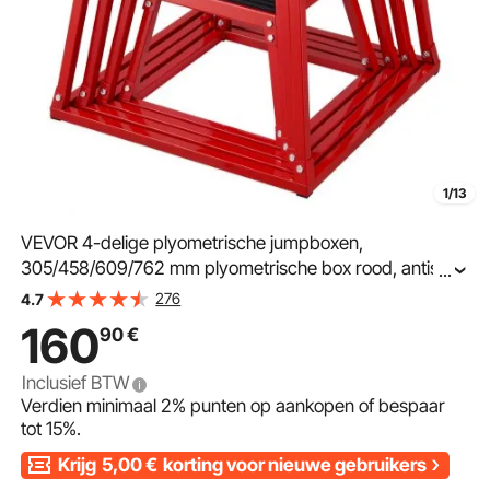
1/13
VEVOR 4-delige plyometrische jumpboxen,
305/458/609/762 mm plyometrische box rood, antislip
...
fitnessoefenset met step-up box voor
276
4.7
thuisfitnesstraining, conditionele krachttraining,
160
90
€
draagbare jumptraining
Inclusief BTW
Verdien minimaal
2%
punten op aankopen of bespaar
tot
15%
.
Krijg
5,00
€
korting voor nieuwe gebruikers