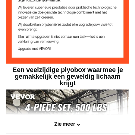
20,2 x 20,2 x 18 inch / 513 x
Afmetingen 18
inch doos
513 x 458 mm
22,6 x 22,6 x 24 inch / 575 x
Afmetingen doos
24 inch
575 x 609 mm
25,8 x 25,8 x 30 inch / 656 x
Afmetingen doos
van 30 inch
656 x 762 mm
Een veelzijdige plyobox waarmee je
gemakkelijk een geweldig lichaam
krijgt
Zie meer