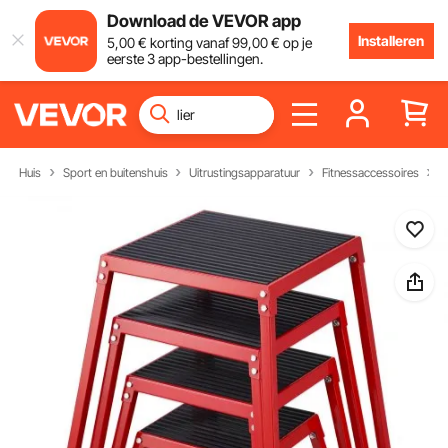
Download de VEVOR app
Installeren
5
,00
€
korting vanaf
99
,00
€
op je
eerste 3 app-bestellingen.
Huis
Sport en buitenshuis
Uitrustingsapparatuur
Fitnessaccessoires
S