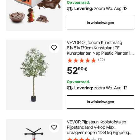
Op voorraad.
Levering:
zodra Wo. Aug. 12
In winkelwagen
VEVOR Olijfboom Kunstmatig
81x81x179cm Kunstplant PE
Kunstplanten Nep Plastic Planten in
Pot Kunstbloem Geurloos
(22)
Waterdicht Ideaal voor Decoratie
52
90
€
van Slaapkamer Studeerkamer
Woonkamer
Op voorraad.
Levering:
zodra Wo. Aug. 12
In winkelwagen
VEVOR Pijpsteun Koolstofstalen
Pijpstandaard V-kop Max.
draagvermogen 1134 kg Pijpbeugel
in hoogte verstelbaar van 61 tot 107
(1)