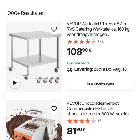
1000+
Resultaten
VEVOR Werktafel 91 x 76 x 82 cm
RVS Catering Werktafel ca. 160 kg
voor draagvermogen
Voedselbereidingstafel
(75)
Commerciële Werktafel voor
108
90
€
Keuken Bar Restaurantar 4
verstelbare poten
Op voorraad.
Levering:
zodra Do. Aug. 13
In winkelwagen
VEVOR Chocoladesmeltpot
Commerciële elektrische
chocoladesmelter 800 W, smeltpot
roestvrij staal, 2 x 3,5 L containers
(5)
Chocoladesmeltmachine Smeltpot
81
90
€
Pot