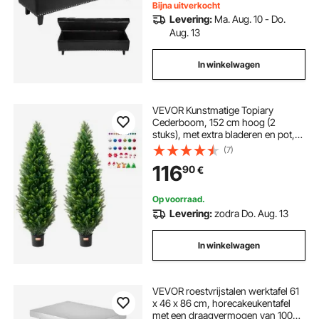
bedbank, slaapkamerbank voor
Bijna uitverkocht
woonkamer, zwart
Levering:
Ma. Aug. 10 - Do.
Aug. 13
In winkelwagen
VEVOR Kunstmatige Topiary
Cederboom, 152 cm hoog (2
stuks), met extra bladeren en pot,
Kunstmatige Groenblijvende
(7)
Dennencipres, UV-beschermde
116
90
€
Kunstmatige Groenset
Op voorraad.
Levering:
zodra Do. Aug. 13
In winkelwagen
VEVOR roestvrijstalen werktafel 61
x 46 x 86 cm, horecakeukentafel
met een draagvermogen van 100