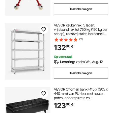
In winkelwagen
VEVOR Keukenrek, 5 lagen,
vrijstaand rek tot 750 kg (150 kg per
schap), roestvrijstalen horecarek
met verstelbare poten en
(2)
schappen, robuust rek voor
132
90
€
magazijn, garage, werkplaats, 1200
x 455 x 1830 mm
Op voorraad.
Levering:
zodra Wo. Aug. 12
In winkelwagen
VEVOR Ottoman bank (415 x 1305 x
440 mm) van PU-leer met houten
poten, opbergruimte en
knoopsluiting, moderne
123
90
€
schoenenbank met een
draagvermogen van 300 kg,