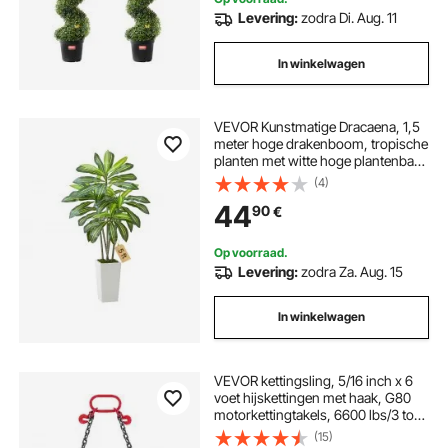
Levering:
zodra Di. Aug. 11
In winkelwagen
VEVOR Kunstmatige Dracaena, 1,5
meter hoge drakenboom, tropische
planten met witte hoge plantenbak,
kunstzijden plant in pot, grote
(4)
bomen voor veranda's,
44
90
€
woonkamers, patio's, huizen en
kantoren
Op voorraad.
Levering:
zodra Za. Aug. 15
In winkelwagen
VEVOR kettingsling, 5/16 inch x 6
voet hijskettingen met haak, G80
motorkettingtakels, 6600 lbs/3 ton
hijskettingen voor motortakels,
(15)