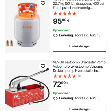
22,7 kg (50 lb), draagbaar, 400 psi
(114,4 psi) cilindervormig
expansievat met Y-ventiel voor
(5)
vloeistof/damp, sterk afgedicht
95
90
€
expansievat voor
R22/R134A/R410A, oranje + grijs
Op voorraad.
Levering:
zodra Do. Aug. 13
In winkelwagen
VEVOR Testpomp Druktester Pomp
Vulpomp Druktestpomp Vulpomp
Druktestpomp Hydrostatische
Testpomp Hydraulische
(1)
Druktestpomp 60 Bar / 860 Psi / 6
72
90
€
MPa Waterdruktester 12 L
Tankvolume
Op voorraad.
Levering:
zodra Do. Aug. 13
In winkelwagen