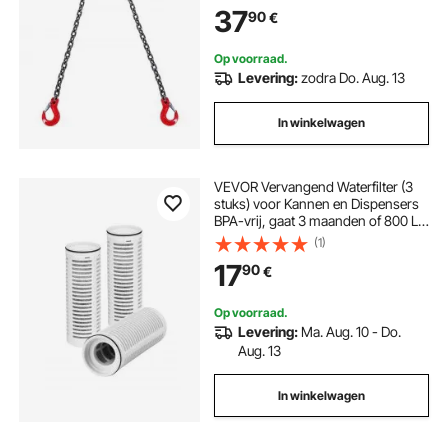
motorhijsketting met 2-poots
37
90
€
grijphaken en afstellers
Op voorraad.
Levering:
zodra Do. Aug. 13
In winkelwagen
VEVOR Vervangend Waterfilter (3
stuks) voor Kannen en Dispensers
BPA-vrij, gaat 3 maanden of 800 L
mee, vermindert chloor, roest,
(1)
geuren, PFOA/PFOS, voor
17
90
€
Waterfilterkan 6287
Op voorraad.
Levering:
Ma. Aug. 10 - Do.
Aug. 13
In winkelwagen