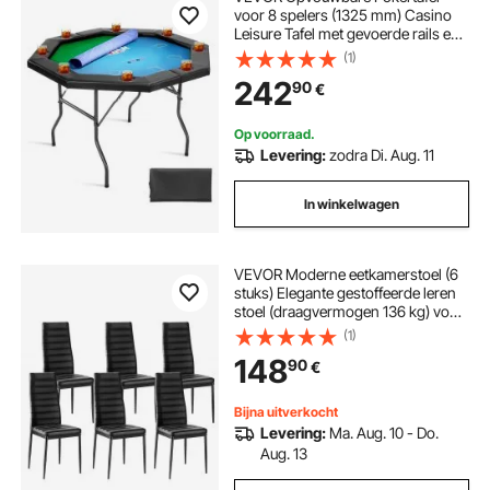
voor 8 spelers (1325 mm) Casino
Leisure Tafel met gevoerde rails en
bekerhouders, achthoekige
(1)
draagbare speeltafels met vilt en
242
90
€
metalen poten Texas Hold'em
Poker
Op voorraad.
Levering:
zodra Di. Aug. 11
In winkelwagen
VEVOR Moderne eetkamerstoel (6
stuks) Elegante gestoffeerde leren
stoel (draagvermogen 136 kg) voor
eettafels, ruimtebesparende
(1)
keukentafelstoel met dikke kussens
148
90
€
en metalen poten, witte
cafetariastoel
Bijna uitverkocht
Levering:
Ma. Aug. 10 - Do.
Aug. 13