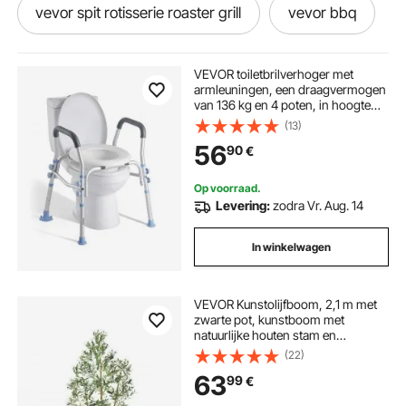
vevor spit rotisserie roaster grill
vevor bbq
vevor hot dog
vevor 2200w
VEVOR toiletbrilverhoger met
armleuningen, een draagvermogen
van 136 kg en 4 poten, in hoogte
vevor pressure
vevor 28
verstelbare toiletbril met
(13)
spatbescherming voor ouderen,
56
90
€
senioren en zwangere vrouwen.
vevor blower
vevor 1200
Op voorraad.
Levering:
zodra Vr. Aug. 14
vevor airless paint sprayer
vevor 1800
In winkelwagen
vevor verfspuit
vevor paint booth
VEVOR Kunstolijfboom, 2,1 m met
zwarte pot, kunstboom met
vevor luchtverwarmer 2kw
natuurlijke houten stam en
realistische groene bladeren en
(22)
vruchten, kunstplant voor binnen,
63
99
€
thuis, op kantoor en in de
woonkamer