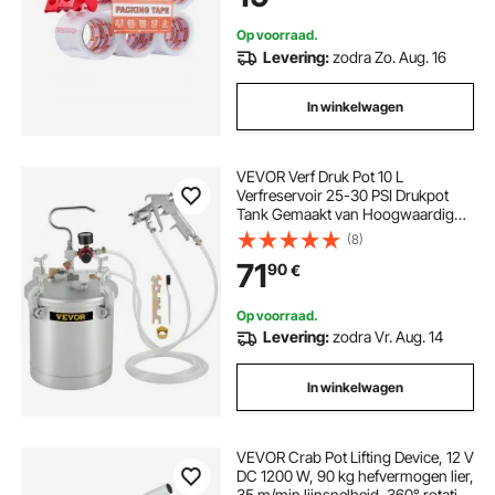
verpakking, verzending en
postverzending
Op voorraad.
Levering:
zodra Zo. Aug. 16
In winkelwagen
VEVOR Verf Druk Pot 10 L
Verfreservoir 25-30 PSI Drukpot
Tank Gemaakt van Hoogwaardig
Metaalmateriaal met Spuitpistool,
(8)
Hoogwaardige Mondstuk, 10'
71
90
€
Lucht- en Vloeistofslang voor
Commercieel Schilderen
Op voorraad.
Levering:
zodra Vr. Aug. 14
In winkelwagen
VEVOR Crab Pot Lifting Device, 12 V
DC 1200 W, 90 kg hefvermogen lier,
35 m/min lijnsnelheid, 360° rotatie,