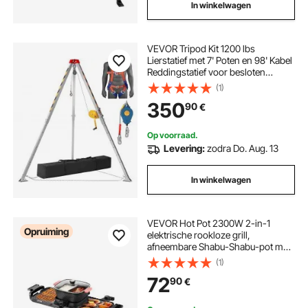
In winkelwagen
VEVOR Tripod Kit 1200 lbs
Lierstatief met 7' Poten en 98' Kabel
Reddingstatief voor besloten
ruimtes 32,8' Valbeveiligingsharnas
(1)
Opbergtas voor conventionele
350
90
€
besloten ruimtes
Op voorraad.
Levering:
zodra Do. Aug. 13
In winkelwagen
VEVOR Hot Pot 2300W 2-in-1
Opruiming
elektrische rookloze grill,
afneembare Shabu-Shabu-pot met
antiaanbakpan, aparte dubbele
(1)
temperatuurregeling, Koreaanse
72
90
€
binnenbarbecue voor 1-6 personen