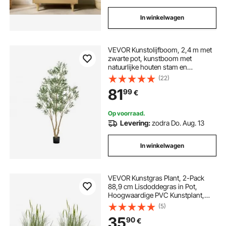
In winkelwagen
VEVOR Kunstolijfboom, 2,4 m met
zwarte pot, kunstboom met
natuurlijke houten stam en
realistische groene bladeren en
(22)
vruchten, kunstplant voor binnen,
81
99
€
thuis, op kantoor en in de
woonkamer
Op voorraad.
Levering:
zodra Do. Aug. 13
In winkelwagen
VEVOR Kunstgras Plant, 2-Pack
88,9 cm Lisdoddegras in Pot,
Hoogwaardige PVC Kunstplant,
Kunstmatige Groene Planten,
(5)
Struiken voor Binnen en Buiten,
35
90
€
Huis, Tuin, Kantoor,