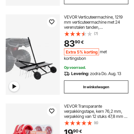
VEVOR Verticuteermachine, 1219
mm verticuteermachine met 24
verenstalen tanden,
gazonverticuteermachine voor ATV
(7)
of grasmaaier, gazonhark met
83
90
€
handgreep voor tuin, boerderij,
gras
Extra 5% korting
met
kortingsbon
Op voorraad.
Levering:
zodra Do. Aug. 13
In winkelwagen
VEVOR Transparante
verpakkingstape, kern 76,2 mm,
verpakking van 12 stuks 47,8 mm x
59,436 m Pakkettape met
(6)
dispenser, 0,068 mm sterke tape,
19
90
€
ideaal voor verhuizingen, opslag en