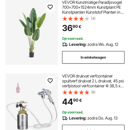
VEVOR Kunstmatige Paradijsvogel
700x700x1524mm Kunstplant PE
Kunstplanten Kunststof Planten in
Pot Kunstbloem Geurloos
(4)
Waterdicht Ideale Decoratie voor
36
90
€
Slaapkamer Studeerkamer
Woonkamer
Op voorraad.
Levering:
zodra Wo. Aug. 12
In winkelwagen
VEVOR drukvat verfcontainer
spuitverf drukvat 2 L drukvat, 45 psi
verfpistool verfcontainer Φ 38,5 x
12,6 c spuitverf drukvat tank
(8)
verfcontainer verfspuitpistolen
44
90
€
lakken, beitsen
Op voorraad.
Levering:
zodra Do. Aug. 13