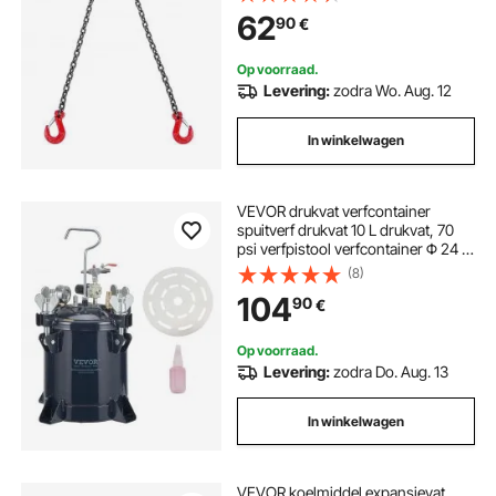
motorhijsketting met 2-poots
62
90
€
grijphaken en afstellers
Op voorraad.
Levering:
zodra Wo. Aug. 12
In winkelwagen
VEVOR drukvat verfcontainer
spuitverf drukvat 10 L drukvat, 70
psi verfpistool verfcontainer Φ 24 ×
25 cm spuitverf drukvat tank
(8)
verfcontainer verfspuitpistolen
104
90
€
lakken, beitsen
Op voorraad.
Levering:
zodra Do. Aug. 13
In winkelwagen
VEVOR koelmiddel expansievat,