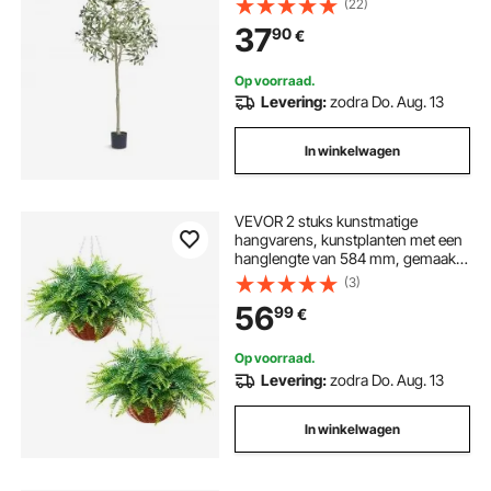
(22)
Waterdicht Ideaal voor Decoratie
37
90
€
van Slaapkamer Studeerkamer
Woonkamer
Op voorraad.
Levering:
zodra Do. Aug. 13
In winkelwagen
VEVOR 2 stuks kunstmatige
hangvarens, kunstplanten met een
hanglengte van 584 mm, gemaakt
van plastic en zijde, UV-bestendige
(3)
kunstmatige Bostonvarens met pot
56
99
€
voor huis, tuin, balkon en
kantoordecoratie.
Op voorraad.
Levering:
zodra Do. Aug. 13
In winkelwagen