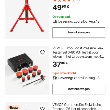
cm Opklapbare poten voor
49
90
€
transport Ideaal voor
draadsnijmachines Rolgroeven
Op voorraad.
Levering:
zodra Do. Aug. 13
In winkelwagen
VEVOR Turbo Boost Pressure Leak
Tester Set 0-80 PSI Testkit voor
lekken in het turbosysteem met 4
paar getrapte adapters van 1-3/8 tot
37
99
€
3-1/2 inch, inclusief
luchtaansluitingen voor het testen
van de intercooler en de inlaatbuis.
Bijna uitverkocht
Levering:
zodra Do. Aug. 13
In winkelwagen
VEVOR Commerciële Elektrische
Nieuw
Friteuse, 7,5 liter oliecapaciteit,