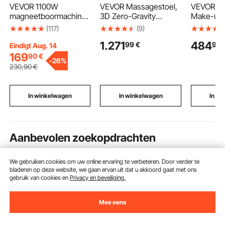
VEVOR 1100W
VEVOR Massagestoel,
VEVOR Wa
magneetboormachine
3D Zero-Gravity
Make-ups
met een boordiameter
Relaxstoel met
Badkamer
(117)
(9)
van 1-1/2 inch (40 mm)
Uitschuifbare
x 915 x 
1.271
484
99
€
90
MD40
Voetsteun,
frame Ge
Eindigt Aug. 14
magneetboormachine
Automatische
aluminium
169
90
€
-
26%
12000N magnetische
Programma's, Airbags,
Spiegel m
230
,90
€
kracht magnetisch
Verwarmingsfunctie
beugel Ge
boorsysteem 670 tpm
voor Taille en Benen,
Badkamer
met 6-delige HSS
Bluetooth-luidspreker,
Woonkam
In winkelwagen
In winkelwagen
In w
ringfreesset
Touchscreen voor
Thuis & Kantoor
Aanbevolen zoekopdrachten
We gebruiken cookies om uw online ervaring te verbeteren. Door verder te
compressor koelbox vevor
vevor kabel
vevor
bladeren op deze website, we gaan ervan uit dat u akkoord gaat met ons
gebruik van cookies en
Privacy en beveiliging.
Mee eens