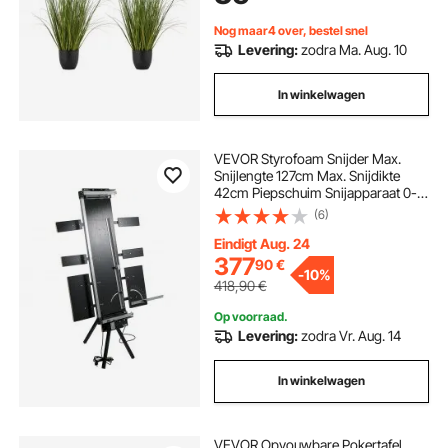
Kamerdecoratie, Housewarming
Party, Groen
Nog maar4 over, bestel snel
Levering:
zodra Ma. Aug. 10
In winkelwagen
VEVOR Styrofoam Snijder Max.
Snijlengte 127cm Max. Snijdikte
42cm Piepschuim Snijapparaat 0-
90° Piepschuimsnijder 200 W
(6)
Multiplex Schuimsnijder met Poten
Zijplaten 6 Verwarmingsdraden
Eindigt Aug. 24
voor Snijschuim
377
90
€
-
10%
418,90
€
Op voorraad.
Levering:
zodra Vr. Aug. 14
In winkelwagen
VEVOR Opvouwbare Pokertafel