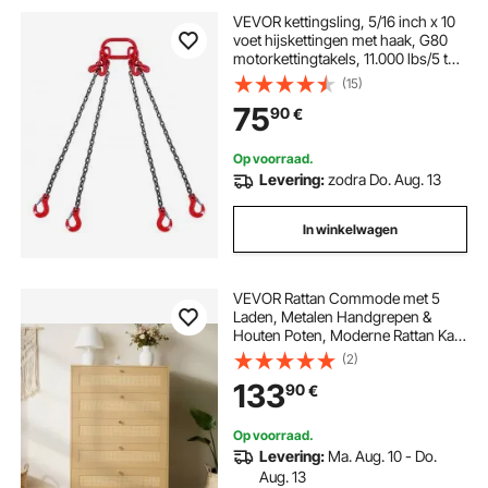
VEVOR kettingsling, 5/16 inch x 10
voet hijskettingen met haak, G80
motorkettingtakels, 11.000 lbs/5 ton
hijskettingen voor motortakels,
(15)
motorhijsketting met 4-poots
75
90
€
grijphaak en afstellers
Op voorraad.
Levering:
zodra Do. Aug. 13
In winkelwagen
VEVOR Rattan Commode met 5
Laden, Metalen Handgrepen &
Houten Poten, Moderne Rattan Kast
voor Slaapkamer, Woonkamer, Hal
(2)
(70,2x40x106,5 cm) Kledingkast,
133
90
€
Ladekast
Op voorraad.
Levering:
Ma. Aug. 10 - Do.
Aug. 13