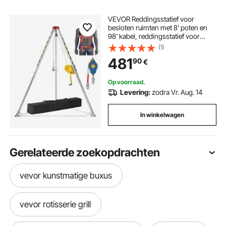
VEVOR Reddingsstatief voor
besloten ruimten met 8' poten en
98' kabel, reddingsstatief voor
besloten ruimten met 32,8'
(1)
valbeveiliging, veiligheidsharnas,
481
90
€
diepe put, tunnel, raamput
Op voorraad.
Levering:
zodra Vr. Aug. 14
In winkelwagen
Gerelateerde zoekopdrachten
vevor kunstmatige buxus
vevor rotisserie grill