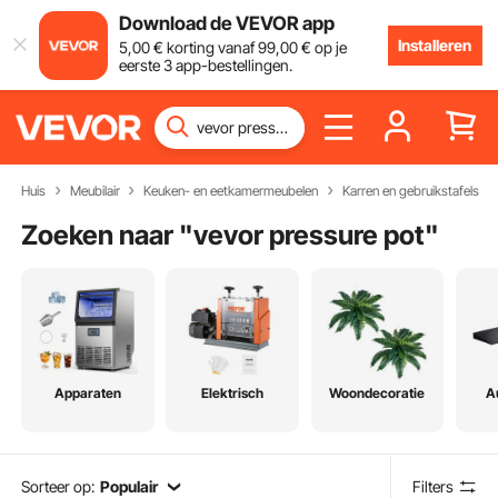
Download de VEVOR app
Installeren
5
,00
€
korting vanaf
99
,00
€
op je
eerste 3 app-bestellingen.
Huis
Meubilair
Keuken- en eetkamermeubelen
Karren en gebruikstafels
Zoeken naar "
vevor pressure pot
"
Apparaten
Elektrisch
Woondecoratie
A
Sorteer op:
Populair
Filters