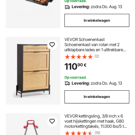
Op voorraad.
Levering:
zodra Do. Aug. 13
In winkelwagen
VEVOR Schoenenkast
Schoenenkast van rotan met 2
uitklapbare lades en 1 uittrekbare
lade, metalen poten, smalle
(2)
schoenenkast Ideaal voor entree,
110
90
€
halkast, hal schoenenkieper Zwart
Op voorraad.
Levering:
zodra Do. Aug. 13
In winkelwagen
VEVOR kettingsling, 3/8 inch x 6
voet hijskettingen met haak, G80
motorkettingtakels, 11.000 lbs/5 ton
hijskettingen voor motortakels,
(15)