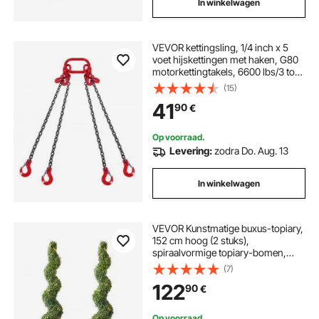
In winkelwagen
VEVOR kettingsling, 1/4 inch x 5
voet hijskettingen met haken, G80
motorkettingtakels, 6600 lbs/3 ton
hijskettingen voor motortakels,
(15)
motorhijsketting met 4-poots
41
90
€
grijphaken en afstellers
Op voorraad.
Levering:
zodra Do. Aug. 13
In winkelwagen
VEVOR Kunstmatige buxus-topiary,
152 cm hoog (2 stuks),
spiraalvormige topiary-bomen,
kunstplant met extra bladeren, pot
(7)
en kleine decoratie, UV-
122
90
€
beschermde groenset voor binnen-
en buitenhuisdecoratie
Op voorraad.