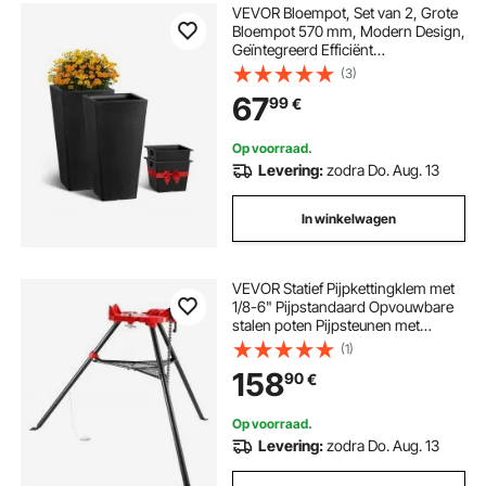
VEVOR Bloempot, Set van 2, Grote
Bloempot 570 mm, Modern Design,
Geïntegreerd Efficiënt
Drainagesysteem, Plantenbak,
(3)
Bloempot, Pot voor Veranda,
67
99
€
Terras, Buiten, Binnen, Zwart
Op voorraad.
Levering:
zodra Do. Aug. 13
In winkelwagen
VEVOR Statief Pijpkettingklem met
1/8-6" Pijpstandaard Opvouwbare
stalen poten Pijpsteunen met
gereedschapsbak Statiefstandaard
(1)
Kettingklem Ideaal voor diverse
158
90
€
pijpmaterialen
Op voorraad.
Levering:
zodra Do. Aug. 13