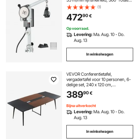
Crab Pot Puller voor krabben-,
(1)
garnalen- en kreeftenvallen
472
90
€
Op voorraad.
Levering:
Ma. Aug. 10 - Do.
Aug. 13
In winkelwagen
VEVOR Conferentietafel,
vergadertafel voor 10 personen, 6-
delige set, 240 x 120 cm,
bootvormig bureau, seminartafel,
389
90
€
vergadertafel, multifunctionele tafel,
pauzetafel met metalen poten voor
kantoor en vergaderruimte
Bijna uitverkocht
Levering:
Ma. Aug. 10 - Do.
Aug. 13
In winkelwagen