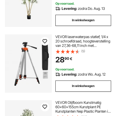
Op voorraad.
Levering:
zodra Do. Aug. 13
In winkelwagen
VEVOR laserwaterpas statief, 1/4 x
20 schroefdraad, hoogteverstelling
van 27,36-68,11 inch met
ingebouwde waterpas, lichtgewicht
(5)
laserscanner statief, intrekbare
28
90
€
poten, aluminium statief voor
stabiele metingen
Op voorraad.
Levering:
zodra Wo. Aug. 12
In winkelwagen
VEVOR Olijfboom Kunstmatig
60x60x155cm Kunstplant PE
Kunstplanten Nep Plastic Planten in
Pot Kunstbloem Geurloos