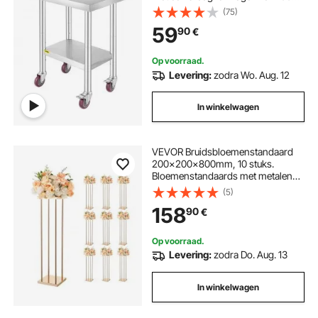
kg, voorbereidingstafel met 4
(75)
verstelbare poten, verrijdbare
59
90
€
serveertafel voor keuken, bar en
restaurant
Op voorraad.
Levering:
zodra Wo. Aug. 12
In winkelwagen
VEVOR Bruidsbloemenstandaard
200x200x800mm, 10 stuks.
Bloemenstandaards met metalen
plank en cilindrische poten,
(5)
plantenstandaards voor bruiloften,
158
90
€
feesten, verjaardagen, thuis,
tafeldecoratiestandaard, roségoud
Op voorraad.
Levering:
zodra Do. Aug. 13
In winkelwagen