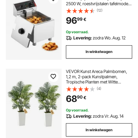
2500 W, roestvrijstalen tafelmodel
friteuse met mandje en deksel,
(12)
oververhittingsbeveiliging,
96
99
€
temperatuurregeling, verstelbare
poten voor gebruik in de horeca.
Op voorraad.
Levering:
zodra Wo. Aug. 12
In winkelwagen
VEVOR Kunst Areca Palmbomen,
1,2 m, 2-pack Kunstpalmen,
Tropische Planten met Witte
Plantenbak, Kunstzijden Plant in
(4)
Pot, Nepboom voor Veranda's,
68
90
€
Woonkamers, Patio's, Huis,
Kantoor
Op voorraad.
Levering:
zodra Vr. Aug. 14
In winkelwagen