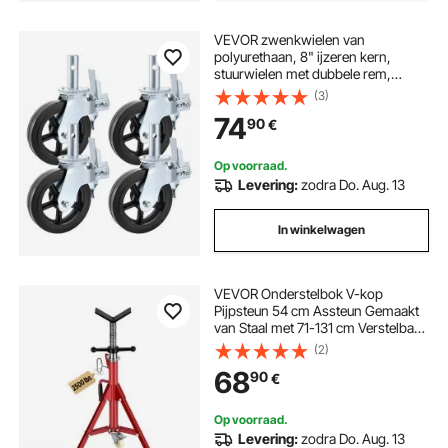
VEVOR zwenkwielen van
polyurethaan, 8" ijzeren kern,
stuurwielen met dubbele rem,
verstelbare poten, draagvermogen
(3)
500 kg/1100 lbs per wiel,
74
90
€
verpakking van 4
Op voorraad.
Levering:
zodra Do. Aug. 13
In winkelwagen
VEVOR Onderstelbok V-kop
Pijpsteun 54 cm Assteun Gemaakt
van Staal met 71-131 cm Verstelbare
Structuur, 400 kg
(2)
Gewichtscapaciteit, Opklapbare
68
90
€
Poten, Zwenkwielen voor Mobiliteit
en Verbrede Voetzolen
Op voorraad.
Levering:
zodra Do. Aug. 13