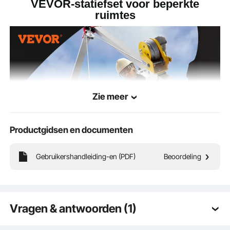
VEVOR-statiefset voor beperkte
ruimtes
Zie meer
Productgidsen en documenten
Gebruikershandleiding-en (PDF)
Beoordeling
Met een horizontale trekkracht van 1200 lbs is ons statief voor besloten ruimtes
elke uitdaging aan. Het beschikt over een staalkabel van Φ4 mm die tot 397 lbs
kan tillen en is uw ideale statief voor moeilijke taken in elke omgeving.
Vragen & antwoorden (1)