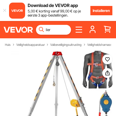
Download de VEVOR app
Installeren
5
,00
€
korting vanaf
99
,00
€
op je
eerste 3 app-bestellingen.
Huis
Veiligheidsapparatuur
Valbeveiligingsuitrusting
Veiligheidsharnassen