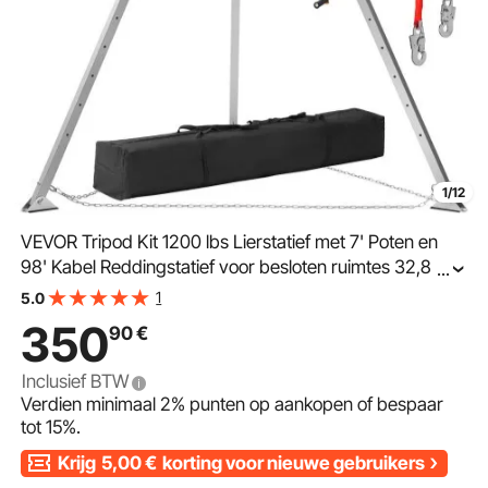
1/12
VEVOR Tripod Kit 1200 lbs Lierstatief met 7' Poten en
98' Kabel Reddingstatief voor besloten ruimtes 32,8'
...
Valbeveiligingsharnas Opbergtas voor conventionele
1
5.0
besloten ruimtes
350
90
€
Inclusief BTW
Verdien minimaal
2%
punten op aankopen of bespaar
tot
15%
.
Krijg
5,00
€
korting voor nieuwe gebruikers