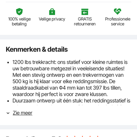
100% veilige
Veilige privacy
GRATIS
Professionele
betaling
retourneren
service
Kenmerken & details
1200 lbs trekkracht: ons statief voor kleine ruimtes is
uw betrouwbare metgezel in veeleisende situaties!
Met een stevig ontwerp en een trekvermogen van
500 kg is hij klaar voor elke reddingsmissie. De
staaldraadkabel van Φ4 mm kan tot 397 lbs tillen,
waardoor hij perfect is voor zware klussen.
Duurzaam ontwerp uit één stuk: het reddingsstatief is
robuust gebouwd met een solide metalen behuizing
Zie meer
en veilige verbindingen. De gelegeerde stalen haspel
vergrendelt de kabel effectief en is moeiteloos te
gebruiken. De draaivaste staalkabel van
luchtvaartkwaliteit zorgt voor veiligheid en kracht bij