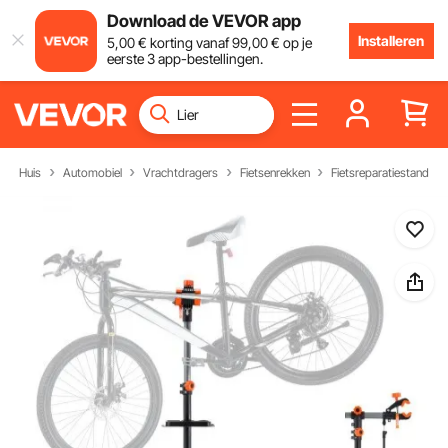
Download de VEVOR app
Installeren
5
,00
€
korting vanaf
99
,00
€
op je
eerste 3 app-bestellingen.
Huis
Automobiel
Vrachtdragers
Fietsenrekken
Fietsreparatiestandaar