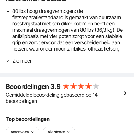
80 lbs hoog draagvermogen: de
fietsreparatiestandaard is gemaakt van duurzaam
roestvrij staal met een dikke kolom en heeft een
maximaal draagvermogen van 80 lbs (36,3 kg). De
antislipbasis met vier poten zorgt voor een stabiele
grip en zorgt ervoor dat een verscheidenheid aan
fietsen, waaronder mountainbikes, offroadfietsen,
vouwfietsen en de meeste elektrische fietsen, kan
Zie meer
worden ondersteund. Let op: Demonteer de
fietsenstandaard volledig voordat u de fiets aansluit
en verwijder altijd de fiets voordat u de
fietsenstandaard verplaatst.
Beoordelingen
3.9
In hoogte verstelbaar: De hoogte kan snel worden
aangepast in het bereik van 1079,5 tot 1900 mm. Of u
Gemiddelde beoordeling gebaseerd op 14
nu liever zittend of staand werkt, het telescopische
beoordelingen
statief past zich aan uw favoriete werkhouding aan.
De fietsonderhoudsstandaard is ideaal voor het
verwisselen van banden, kettingsmering, montage en
Top beoordelingen
andere onderhoudswerkzaamheden zonder uw rug
en nek te belasten.
Aanbevolen
Alle sterren