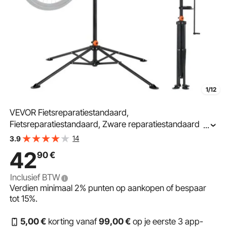
1/12
VEVOR Fietsreparatiestandaard,
Fietsreparatiestandaard, Zware reparatiestandaard
...
36,3 kg, 1079,5-1900 mm Hoogteverstelbare
14
3.9
fietsstandaard met vier poten, Zwart
42
90
€
Inclusief BTW
Verdien minimaal
2%
punten op aankopen of bespaar
tot
15%
.
5
,00
€
korting vanaf
99
,00
€
op je eerste 3 app-