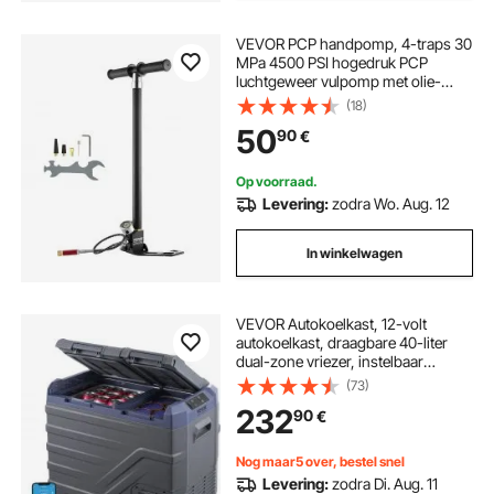
VEVOR PCP handpomp, 4-traps 30
MPa 4500 PSI hogedruk PCP
luchtgeweer vulpomp met olie-
vochtigheidsfilter en drukmeter,
(18)
roestvrij staal voor luchtgeweren,
50
90
€
duikflessen, paintballbanden
Op voorraad.
Levering:
zodra Wo. Aug. 12
In winkelwagen
VEVOR Autokoelkast, 12-volt
autokoelkast, draagbare 40-liter
dual-zone vriezer, instelbaar
temperatuurbereik van -20°C tot
(73)
20°C, 12/24V DC en 100-240V AC,
232
90
€
compressor koeler voor
buitengebruik, kamperen, camper
Nog maar5 over, bestel snel
Levering:
zodra Di. Aug. 11