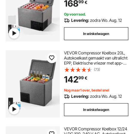
168
99
€
bestelwagens, campers, SUV's,
boten, reizen en kamperen
Op voorraad.
Levering:
zodra Wo. Aug. 12
In winkelwagen
VEVOR Compressor Koelbox 20L,
Autokoelkast gemaakt van ultralicht
EPP, Elektrische vriezer met app-
bediening, 12V/24V DC, -10°C tot
(73)
10°C, voor vrachtwagens,
142
99
€
bestelwagens, campers, SUV's,
boten, reizen en kamperen
Nog maar1 over, bestel snel
Levering:
zodra Wo. Aug. 12
In winkelwagen
VEVOR Compressor Koelbox 12/24
V DC 100–240 V AC, Autokoelkast