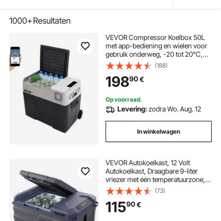
1000+
Resultaten
VEVOR Compressor Koelbox 50L
met app-bediening en wielen voor
gebruik onderweg, -20 tot 20°C,
12/24V DC en 120/240V AC,
(188)
draagbare auto-koelkast met USB-
198
90
€
poort voor kamperen, camper, boot
en vrachtwagen
Op voorraad.
Levering:
zodra Wo. Aug. 12
In winkelwagen
VEVOR Autokoelkast, 12 Volt
Autokoelkast, Draagbare 9-liter
vriezer met één temperatuurzone,
instelbaar temperatuurbereik van
(73)
-4℉ tot 68℉, 12/24V DC en 100-
115
90
€
240V AC Compressor Koeler voor
buiten, kamperen en camperen