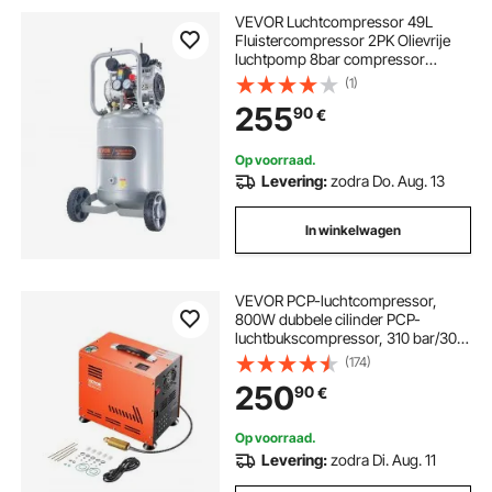
VEVOR Luchtcompressor 49L
Fluistercompressor 2PK Olievrije
luchtpomp 8bar compressor
Enkelfase Geluidsniveau ≤63dB
(1)
Ideaal voor het oppompen van
255
90
€
banden Autoreparaties Schilderen
Houtwerk
Op voorraad.
Levering:
zodra Do. Aug. 13
In winkelwagen
VEVOR PCP-luchtcompressor,
800W dubbele cilinder PCP-
luchtbukscompressor, 310 bar/30
MPa met ingebouwde ventilator,
(174)
automatische stop | Olievrije
250
90
€
paintballtankcompressor voor
luchtbuks, duikfles
Op voorraad.
Levering:
zodra Di. Aug. 11