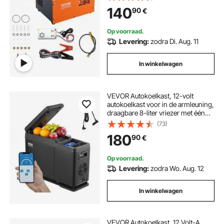
bedrijfscyclus Luchtpomp Hoge
140
90
€
prestatie-omvormer
Hogedrukpomp Luchtgeweer
Op voorraad.
Levering:
zodra Di. Aug. 11
In winkelwagen
VEVOR Autokoelkast, 12-volt
autokoelkast voor in de armleuning,
draagbare 8-liter vriezer met één
temperatuurzone, instelbaar
(73)
temperatuurbereik van -20°C tot
180
90
€
20°C, 12/24V DC en 100-240V AC,
compressor koeler voor buiten,
kamperen
Op voorraad.
Levering:
zodra Wo. Aug. 12
In winkelwagen
VEVOR Autokoelkast, 12 Volt-A