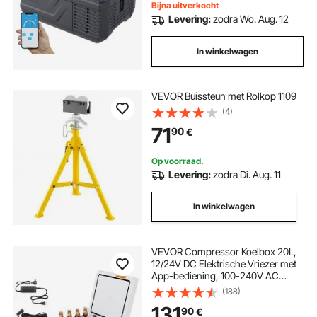
Bijna uitverkocht
Levering:
zodra Wo. Aug. 12
In winkelwagen
VEVOR Buissteun met Rolkop 1109
(4)
71
90
€
Op voorraad.
Levering:
zodra Di. Aug. 11
In winkelwagen
VEVOR Compressor Koelbox 20L,
12/24V DC Elektrische Vriezer met
App-bediening, 100-240V AC
Autokoelkast voor Kamperen,
(188)
Reizen, Vrachtwagens, Vissen,
131
90
€
Draagbare Thermo-elektrische