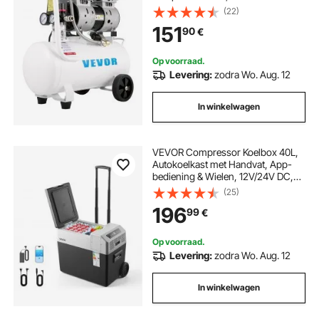
Fluistercompressor Laag
(22)
Geluidsniveau, Het is een goede
151
90
€
keuze voor
huisreparatie/bandenopblazen/vloe
rverwarming reinigen
Op voorraad.
Levering:
zodra Wo. Aug. 12
In winkelwagen
VEVOR Compressor Koelbox 40L,
Autokoelkast met Handvat, App-
bediening & Wielen, 12V/24V DC,
100–240V AC, -22°C tot 10°C,
(25)
Elektrische vriesbox voor
196
99
€
vrachtwagens, bestelwagens,
campers, SUV's & kamperen
Op voorraad.
Levering:
zodra Wo. Aug. 12
In winkelwagen