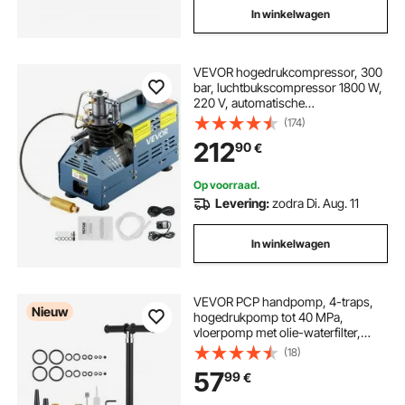
In winkelwagen
VEVOR hogedrukcompressor, 300
bar, luchtbukscompressor 1800 W,
220 V, automatische
drukontlasting, geschikt voor
(174)
paintball-luchtbuksen, PCP-
212
90
€
geweren en duikflessen.
Op voorraad.
Levering:
zodra Di. Aug. 11
In winkelwagen
VEVOR PCP handpomp, 4-traps,
Nieuw
hogedrukpomp tot 40 MPa,
vloerpomp met olie-waterfilter,
manometer en roestvrijstalen
(18)
behuizing, voor luchtgeweren,
57
99
€
paintball, banden oppompen en
opblaasboten, zwart