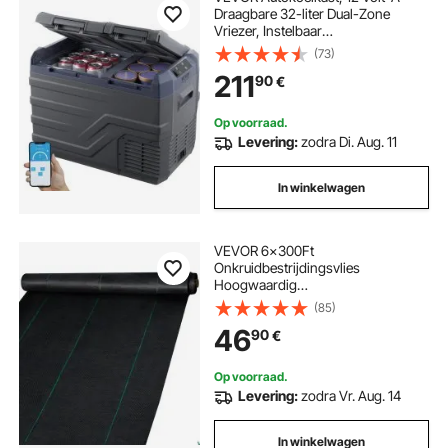
Draagbare 32-liter Dual-Zone
Vriezer, Instelbaar
Temperatuurbereik van -4℉ tot
(73)
68℉, 12/24V DC en 100-240V AC
211
90
€
Compressor Koeler voor Buiten,
Kamperen en Gebruik in de Camper
Op voorraad.
Levering:
zodra Di. Aug. 11
In winkelwagen
VEVOR 6x300Ft
Onkruidbestrijdingsvlies
Hoogwaardig
onkruidbestrijdingsvlies Tuinvlies
(85)
Scheurvast
46
90
€
Op voorraad.
Levering:
zodra Vr. Aug. 14
In winkelwagen