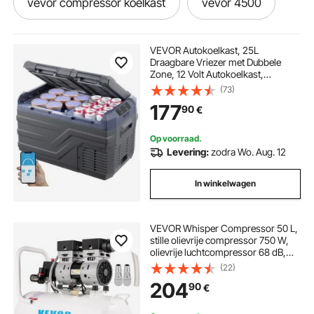
vevor compressor koelkast
vevor 4500
vevor dual zone
vevor distiller 30l
VEVOR Autokoelkast, 25L
Draagbare Vriezer met Dubbele
Zone, 12 Volt Autokoelkast,
vevor motorfiets
vevor co2
Instelbaar Temperatuurbereik van
(73)
-20°C tot 20°C, 12/24V DC en 100-
177
90
€
240V AC Compressor Koeler voor
Buitengebruik, Kamperen, Camper
vevor co2 laser
vevor co2 100w
Op voorraad.
Levering:
zodra Wo. Aug. 12
vevor 18l
vevor 18
vevor 1800w
In winkelwagen
vevor airless 650w
VEVOR Whisper Compressor 50 L,
stille olievrije compressor 750 W,
olievrije luchtcompressor 68 dB,
luchtcompressor 230 V, stille
(22)
luchttank met een afzuigvolume van
204
90
€
170 l/min en ingebouwde
afzuigventilator.