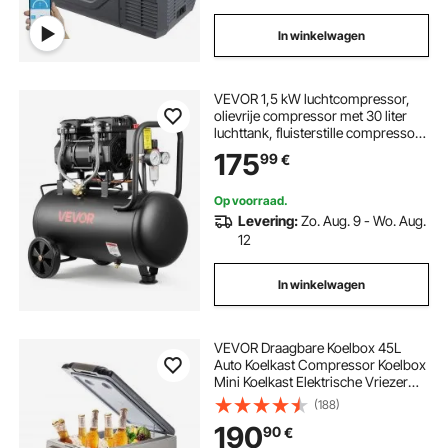
In winkelwagen
VEVOR 1,5 kW luchtcompressor,
olievrije compressor met 30 liter
luchttank, fluisterstille compressor
met een capaciteit van 126 l/min bij
175
99
€
6,2 bar en max. 8 bar, draagbare
luchtcompressor met wielen en
handvat voor werkplaats en doe-
Op voorraad.
het-zelf.
Levering:
Zo. Aug. 9 - Wo. Aug.
12
In winkelwagen
VEVOR Draagbare Koelbox 45L
Auto Koelkast Compressor Koelbox
Mini Koelkast Elektrische Vriezer
voor Auto Camping Vrachtwagen
(188)
Boot
190
90
€