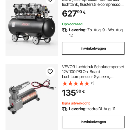
luchttank, fluisterstille compressor
met een capaciteit van 198 l/min bij
627
99
€
6,2 bar en een maximale druk van 8
bar, draagbare luchtcompressor
met wielen en handvat voor
Op voorraad.
werkplaats en doe-het-zelf.
Levering:
Zo. Aug. 9 - Wo. Aug.
12
In winkelwagen
VEVOR Luchtdruk Schokdemperset
12V 100 PSI On-Board
Luchtcompressor Systeem,
Luchtcompressor Systeem
(1)
Luchtvering Compressor Kit met
135
90
€
Enkelvoudig Leidingsysteem &
Manometer & Luchtleiding voor
Vrachtwagens en Bestelwagens
Bijna uitverkocht
Levering:
zodra Di. Aug. 11
In winkelwagen