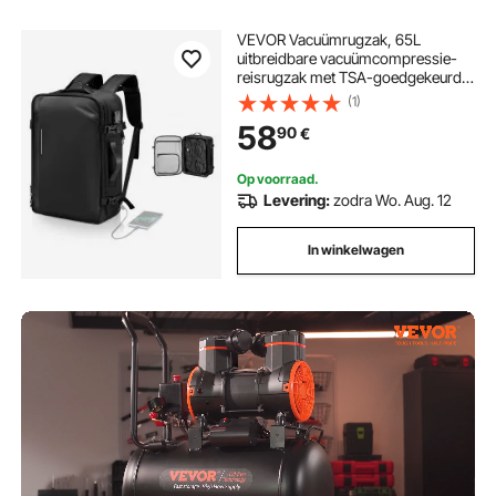
VEVOR Vacuümrugzak, 65L
uitbreidbare vacuümcompressie-
reisrugzak met TSA-goedgekeurd
slot, meerdere zakken, waterdichte
(1)
handbagage, zonder pomp, zwart
58
90
€
Op voorraad.
Levering:
zodra Wo. Aug. 12
In winkelwagen