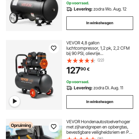
met wielen en handvat voor
Op voorraad.
werkplaats en doe-het-zelf.
Levering:
zodra Wo. Aug. 12
In winkelwagen
VEVOR 4,8 gallon
luchtcompressor, 1,2 pk, 2,2 CFM
bij 90 PSI, olievrije
luchtcompressortank en max. 116
(22)
PSI druk, 70 dB ultrastille
127
90
€
compressor voor autoreparatie,
banden oppompen, spuitverven,
spijkeren van houtwerk
Op voorraad.
Levering:
zodra Di. Aug. 11
In winkelwagen
VEVOR Hondenautostoelverhoger
Opruiming
met zijhandgrepen en opbergtas,
bevestigbare veiligheidsriem en PP-
katoenen vulling, Hondenautobed ​​
(15)