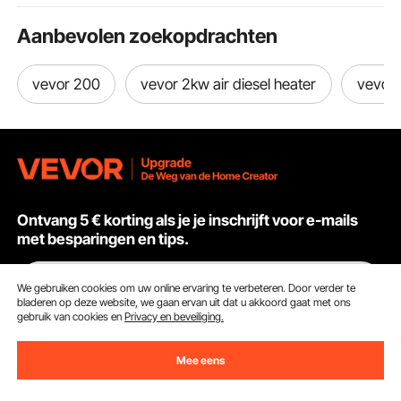
Bruin
Aanbevolen zoekopdrachten
vevor 200
vevor 2kw air diesel heater
vevor v
Ontvang 5 € korting als je je inschrijft voor e-mails
met besparingen en tips.
E-mailadres
Abonneren
We gebruiken cookies om uw online ervaring te verbeteren. Door verder te
bladeren op deze website, we gaan ervan uit dat u akkoord gaat met ons
gebruik van cookies en
Privacy en beveiliging.
Door op de knop
abonneren
te klikken, gaat u akkoord met ons
Privacy- & Cookiebeleid
.
Mee eens