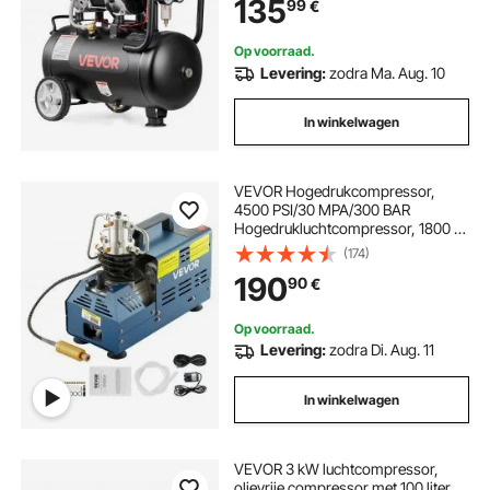
135
99
€
bar en een maximale druk van 8
bar, draagbare luchtcompressor
met wielen en handvat voor
Op voorraad.
werkplaats en doe-het-zelf.
Levering:
zodra Ma. Aug. 10
In winkelwagen
VEVOR Hogedrukcompressor,
4500 PSI/30 MPA/300 BAR
Hogedrukluchtcompressor, 1800 W
220 V Handmatige stop
(174)
Luchtbukscompressor Geschikt
190
90
€
voor Paintball Luchtbuks, PCP-
geweer, Luchtpistool, Duikfles
Op voorraad.
Levering:
zodra Di. Aug. 11
In winkelwagen
VEVOR 3 kW luchtcompressor,
olievrije compressor met 100 liter