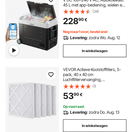
45 L met app-bediening, wielen en
2 temperatuurzones (-20 °C tot 20
(34)
°C), Draagbare koelkast voor
228
90
€
campers, boten, kamperen en
vissen
Nog maar1 over, bestel snel
Levering:
zodra Wo. Aug. 12
In winkelwagen
VEVOR Actieve Koolstoffilters, 5-
pack, 40 x 40 cm
Luchtfiltervervanging,
Hoogrendementsfilters Niveau 1,
(1)
Compatibel met BlueDri en VEVOR
53
90
€
Scrubber, Luchtreiniger, Apparatuur
voor waterschadeherstel
Op voorraad.
Levering:
zodra Do. Aug. 13
In winkelwagen