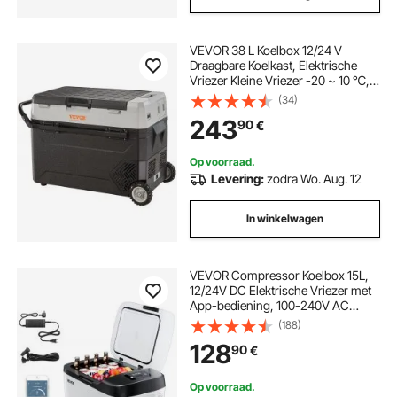
VEVOR 38 L Koelbox 12/24 V
Draagbare Koelkast, Elektrische
Vriezer Kleine Vriezer -20 ~ 10 ℃,
Elektrische Compressor Koelbox
(34)
820 x 470 x 440 mm voor Auto,
243
90
€
Camping, Vrachtwagen, Boot etc.
Op voorraad.
Levering:
zodra Wo. Aug. 12
In winkelwagen
VEVOR Compressor Koelbox 15L,
12/24V DC Elektrische Vriezer met
App-bediening, 100-240V AC
Autokoelkast voor Kamperen,
(188)
Reizen, Vrachtwagens, Vissen,
128
90
€
60W Thermo-elektrische
Draagbare Koelbox
Op voorraad.