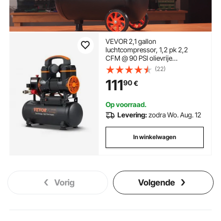
VEVOR 2,1 gallon
luchtcompressor, 1,2 pk 2,2
CFM @ 90 PSI olievrije
luchtcompressortank & max. 116
(22)
PSI druk, 70 dB ultra-stille
111
90
€
compressor voor autoreparatie,
banden oppompen, spuitverven,
spijkeren van houtwerk
Op voorraad.
Levering:
zodra Wo. Aug. 12
In winkelwagen
Vorig
Volgende