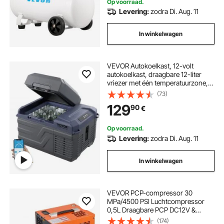
Op voorraad.
Levering:
zodra Di. Aug. 11
In winkelwagen
VEVOR Autokoelkast, 12-volt
autokoelkast, draagbare 12-liter
vriezer met één temperatuurzone,
instelbaar temperatuurbereik van
(73)
-4℉ tot 68℉, 12/24V DC en 100-
129
90
€
240V AC compressor koeler voor
buiten, kamperen en camperen
Op voorraad.
Levering:
zodra Di. Aug. 11
In winkelwagen
VEVOR PCP-compressor 30
MPa/4500 PSI Luchtcompressor
0,5L Draagbare PCP DC12V &
AC115V Compressor 25 min.
(174)