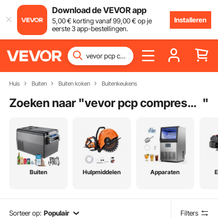
Download de VEVOR app
Installeren
5
,00
€
korting vanaf
99
,00
€
op je
eerste 3 app-bestellingen.
Huis
Buiten
Buiten koken
Buitenkeukens
Zoeken naar "
vevor pcp compressor
"
Buiten
Hulpmiddelen
Apparaten
E
Sorteer op:
Populair
Filters