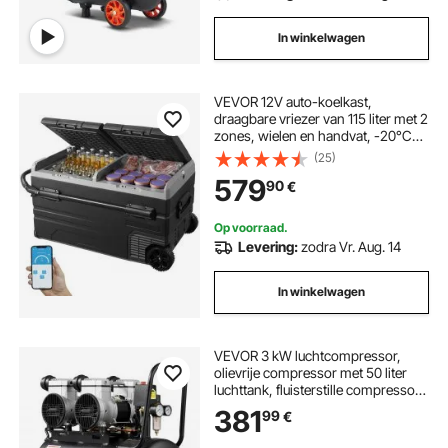
In winkelwagen
VEVOR 12V auto-koelkast,
draagbare vriezer van 115 liter met 2
zones, wielen en handvat, -20°C
tot 20°C, 12/24V DC / 100-240V AC
(25)
compressor koeler voor
579
90
€
buitengebruik, kamperen en reizen
Op voorraad.
Levering:
zodra Vr. Aug. 14
In winkelwagen
VEVOR 3 kW luchtcompressor,
olievrije compressor met 50 liter
luchttank, fluisterstille compressor
met een capaciteit van 255 l/min bij
381
99
€
6,2 bar en een maximale druk van 8
bar, draagbare luchtcompressor