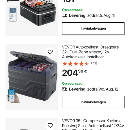
Koelbox
Op voorraad.
Levering:
zodra Di. Aug. 11
In winkelwagen
VEVOR Autokoelkast, Draagbare
32L Dual-Zone Vriezer, 12V
Autokoelkast, Instelbaar
Temperatuurbereik van -4℉ tot
(73)
68℉, 12/24V DC en 100-240V AC
204
90
€
Compressor Koeler voor Camping,
Camper
Op voorraad.
Levering:
zodra Wo. Aug. 12
In winkelwagen
VEVOR 35L Compressor Koelbox,
Roestvrij Staal, Autokoelkast 12/24V