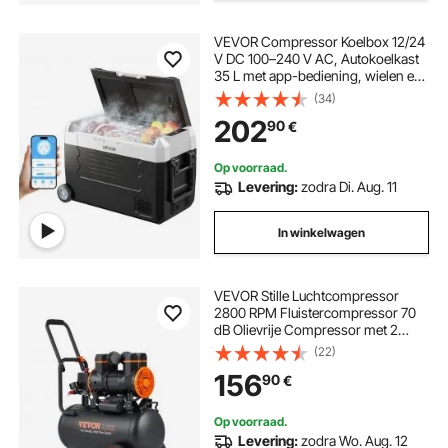
VEVOR Compressor Koelbox 12/24
V DC 100–240 V AC, Autokoelkast
35 L met app-bediening, wielen en
2 temperatuurzones (-20 °C tot 20
(34)
°C), Draagbare koelkast voor
202
90
€
campers, boten, kamperen en
vissen
Op voorraad.
Levering:
zodra Di. Aug. 11
In winkelwagen
VEVOR Stille Luchtcompressor
2800 RPM Fluistercompressor 70
dB Olievrije Compressor met 2
Wielen 24L Tank 6-8 Bar 1450W
(22)
(2HP) 3,5 MPa Autoreparaties
156
90
€
Spuitlakken Houtbewerking
Op voorraad.
Levering:
zodra Wo. Aug. 12