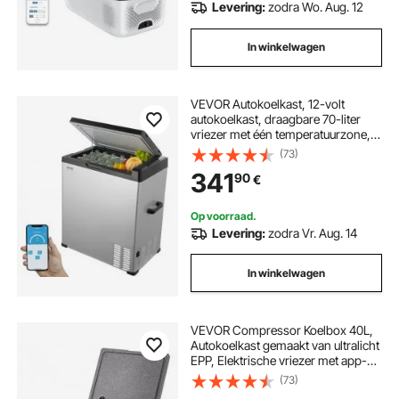
Levering:
zodra Wo. Aug. 12
In winkelwagen
VEVOR Autokoelkast, 12-volt
autokoelkast, draagbare 70-liter
vriezer met één temperatuurzone,
instelbaar temperatuurbereik van
(73)
-4℉ tot 68℉, 12/24V DC en 100-
341
90
€
240V AC compressor koeler voor
buiten, kamperen en camperen
Op voorraad.
Levering:
zodra Vr. Aug. 14
In winkelwagen
VEVOR Compressor Koelbox 40L,
Autokoelkast gemaakt van ultralicht
EPP, Elektrische vriezer met app-
bediening, 12V/24V DC, -10°C tot
(73)
10°C, voor vrachtwagens,