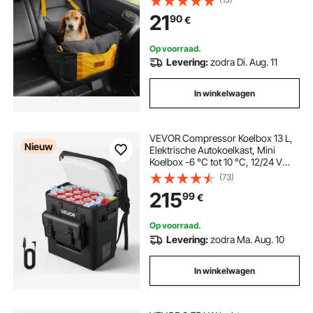
voor kleine honden tot 11 kg, Zwart
21
90
€
Op voorraad.
Levering:
zodra Di. Aug. 11
In winkelwagen
VEVOR Compressor Koelbox 13 L,
Nieuw
Elektrische Autokoelkast, Mini
Koelbox -6 °C tot 10 °C, 12/24 V
DC, Draagbare Reiskoelkast voor
(73)
Kamperen, Reizen, Auto,
215
99
€
Vrachtwagen, Camper, SUV en
Boot
Op voorraad.
Levering:
zodra Ma. Aug. 10
In winkelwagen