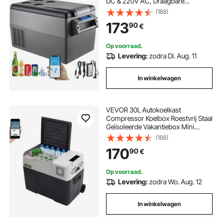
DC & 220V AC, Draagbare
Minikoelkast -20°C tot 20°C,
(188)
Geïsoleerde Box Ideaal voor Auto,
173
90
€
Vrachtwagen, Camper, Camping,
Vakantie
Op voorraad.
Levering:
zodra Di. Aug. 11
In winkelwagen
VEVOR 30L Autokoelkast
Compressor Koelbox Roestvrij Staal
Geïsoleerde Vakantiebox Mini
Koelbox voor in de Auto met
(188)
Stroomaansluiting
170
90
€
Op voorraad.
Levering:
zodra Wo. Aug. 12
In winkelwagen