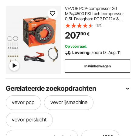
VEVOR PCP-compressor 30
MPa/4500 PSI Luchtcompressor
0,5L Draagbare PCP DC12V &
AC120V Compressor 25 min.
(174)
bedrijfscyclus Luchtpomp 600W
207
90
€
Hoogvermogenomvormer
Hogedrukpomp Luchtgeweer
Op voorraad.
Levering:
zodra Di. Aug. 11
In winkelwagen
Gerelateerde zoekopdrachten
vevor pcp
vevor ijsmachine
vevor perslucht