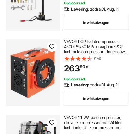
Op voorraad.
Levering:
zodra Di. Aug. 11
In winkelwagen
VEVOR PCP-luchtcompressor,
4500 PSI/30 MPa draagbare PCP-
luchtbukscompressor - ingebouwd
water- en ventilatorkoelsysteem,
(174)
auto-stop DC12V/AC230V
263
90
€
paintball-tankcompressor voor
luchtbuks, duikfles
Op voorraad.
Levering:
zodra Di. Aug. 11
In winkelwagen
VEVOR 1,1 kW luchtcompressor,
olievrije compressor met 24 liter
luchttank, stille compressor met
een capaciteit van 68 l/min bij 6,2