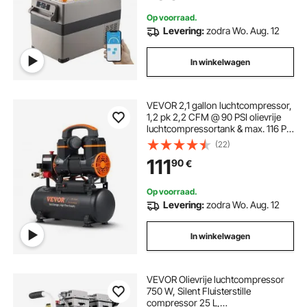
Op voorraad.
Levering:
zodra Wo. Aug. 12
In winkelwagen
VEVOR 2,1 gallon luchtcompressor,
1,2 pk 2,2 CFM @ 90 PSI olievrije
luchtcompressortank & max. 116 PSI
druk, 70 dB ultra-stille compressor
(22)
voor autoreparatie, banden
111
90
€
oppompen, spuitverven, spijkeren
van houtwerk
Op voorraad.
Levering:
zodra Wo. Aug. 12
In winkelwagen
VEVOR Olievrije luchtcompressor
750 W, Silent Fluisterstille
compressor 25 L,