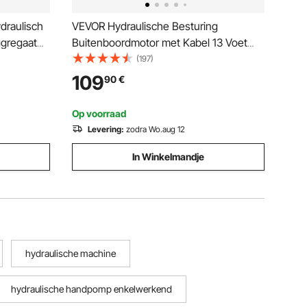
draulisch
VEVOR Hydraulische Besturing
ggregaat
Buitenboordmotor met Kabel 13 Voet
ulische
SS13713 en Stuurwiel, Hydraulische
(197)
3 gal tank
Besturing voor Boten, Bootaccessoires
109
90
€
aat, voor
voor Reizen
Op voorraad
Levering:
zodra Wo.aug 12
In Winkelmandje
hydraulische machine
hydraulische handpomp enkelwerkend