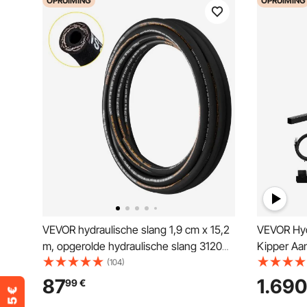
OPRUIMING
OPRUIMING
VEVOR hydraulische slang 1,9 cm x 15,2
VEVOR Hydr
m, opgerolde hydraulische slang 3120
Kipper Aa
PSI, rubberen hydraulische slang met 2
Schaarlift
(104)
strengen van hoogwaardig staaldraad,
Kit met 1
87
1.690
99
€
hydraulische slang op rol -20 ℃ tot 140
Geschikt 