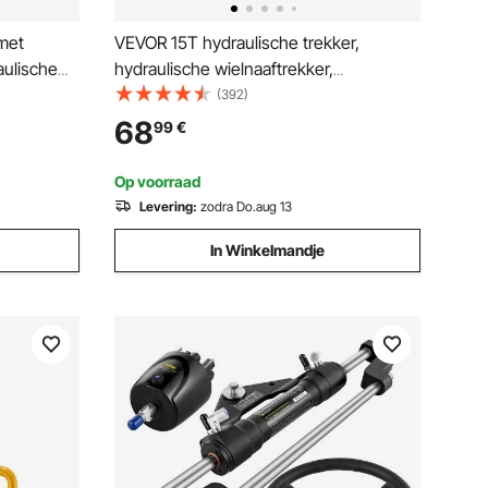
met
VEVOR 15T hydraulische trekker,
aulische
hydraulische wielnaaftrekker,
vliegwieltrekker, 3-klauw, hydraulische
(392)
/ 300 /
tandwiel-/lager-/wiellagertrekker, max.
68
99
€
bereik 180 mm, hydraulische trekker,
s
lager
Op voorraad
Levering:
zodra Do.aug 13
In Winkelmandje