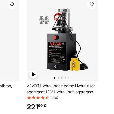
htbron,
VEVOR Hydraulische pomp Hydraulisch
aggregaat 12 V Hydraulisch aggregaat
ale
1600 W, Dubbelwerkende hydraulische
(220)
et 3,4
pomp Hydraulisch aggregaat, 3,75 gal
221
90
€
pomp met
tank Handpomp Hydraulisch aggregaat,