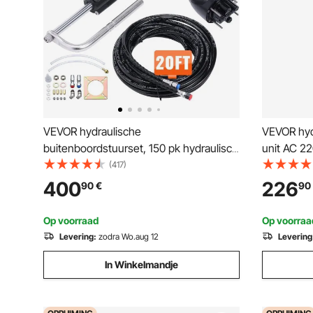
VEVOR hydraulische
VEVOR hyd
buitenboordstuurset, 150 pk hydraulisch
unit AC 22
bootstuursysteem, met stuurpomp,
hydraulisc
(417)
tweewegvergrendelingscilinder en 20
l/min, max
400
226
90
€
90
voet hydraulische stuurslang, voor
kiepwagen
boten met één motor en één station
en autolif
Op voorraad
Op voorraa
Levering:
zodra Wo.aug 12
Levering
In Winkelmandje