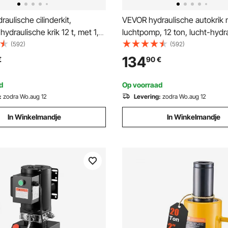
aulische cilinderkit,
VEVOR hydraulische autokrik 
hydraulische krik 12 t, met 1,4
luchtpomp, 12 ton, lucht-hydr
g, reparatieset voor
krik, 135 mm slag, rood, incl.
(592)
(592)
ieframe met opbergkoffer voor
verlengstukken van 100 / 195 
134
€
90
€
tie, vrachtwagen,
500 mm, elektrostatische
oertuig, oranje
poedercoating, autowerkplaat
d
Op voorraad
:
zodra Wo.aug 12
Levering:
zodra Wo.aug 12
In Winkelmandje
In Winkelmandje