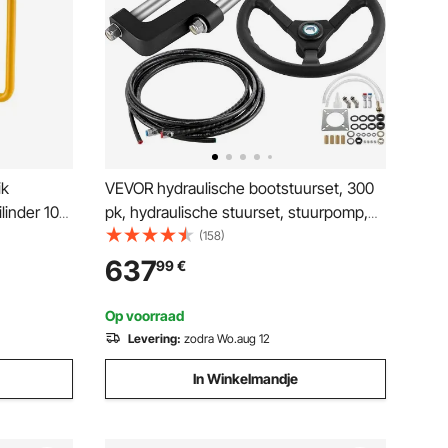
ik
VEVOR hydraulische bootstuurset, 300
linder 100
pk, hydraulische stuurset, stuurpomp,
aar Geel,
cilinder, wiel, 7,3 meter slang,
(158)
olle
hydraulische stuurafdichtingsset,
637
99
€
9 kg voor
corrosiebestendig bootstuursysteem,
marine
Op voorraad
Levering:
zodra Wo.aug 12
In Winkelmandje