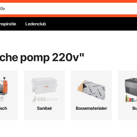
Inspiratie
Ledenclub
sche pomp 220v
"
isch
Sanitair
Bouwmaterialen
Bu