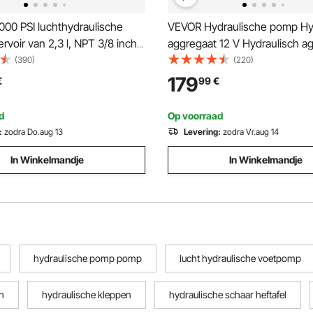
000 PSI luchthydraulische
VEVOR Hydraulische pomp Hy
rvoir van 2,3 l, NPT 3/8 inch
aggregaat 12 V Hydraulisch a
T 1/4 inch inlaat, kunststof
1600 W, Enkelwerkende hydra
(390)
(220)
aulische pomp met
pomp Hydraulisch aggregaat, 
179
€
99
€
ediening, voor
Handpomp Hydraulisch aggreg
machines en hydraulische
liften, heftrucks etc.
d
Op voorraad
:
zodra Do.aug 13
Levering:
zodra Vr.aug 14
In Winkelmandje
In Winkelmandje
hydraulische pomp pomp
lucht hydraulische voetpomp
h
hydraulische kleppen
hydraulische schaar heftafel