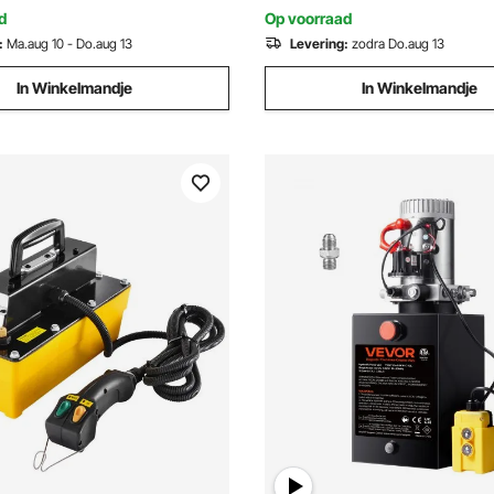
lift
metalen reservoir voor
d
Op voorraad
kipperaanhangers, wit
:
Ma.aug 10 - Do.aug 13
Levering:
zodra Do.aug 13
In Winkelmandje
In Winkelmandje