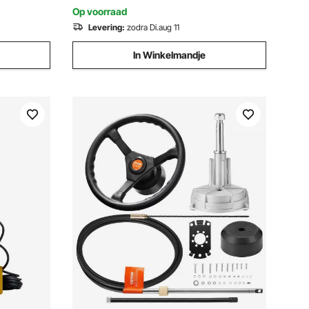
voor liften, heftrucks etc.
Op voorraad
Levering:
zodra Di.aug 11
In Winkelmandje