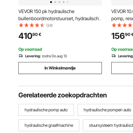
VEVOR 150 pk hydraulische
VEVOR 10.
buitenboordmotorstuurset, hydraulisch
pomp, rese
bootstuursysteem met 342,9 mm
uitlaat, NP
(24)
stuurwiel, stuurpomp, hydraulische
luchthydr
410
156
90
€
90
cilinder en twee 7924,8 mm slangen
afstandsb
voor enkelvoudige motorboten
autoframe
Op voorraad
Op voorraa
persen
Levering:
zodra Do.aug 13
Levering
In Winkelmandje
Gerelateerde zoekopdrachten
hydraulische pomp auto
hydraulische pompen auto
hydraulische graafmachine
stuursysteem hydraulisc