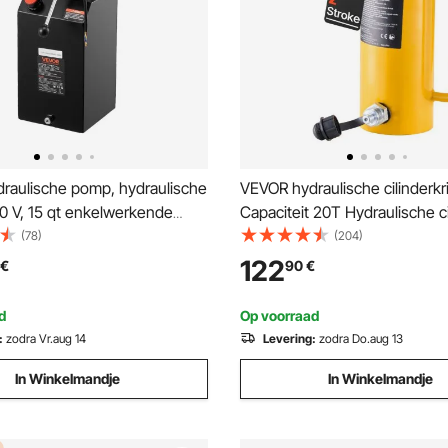
raulische pomp, hydraulische
VEVOR hydraulische cilinderkr
0 V, 15 qt enkelwerkende
Capaciteit 20T Hydraulische ci
he unit, oliestroom van 6,3
mm slag Enkelwerkend Draagb
(78)
(204)
. persdruk 22 MPa voor
hydraulische krik 44.000 lbs H
122
€
90
€
s, autoreparatiewerkplaatsen
plunjerkrik Hydraulische fles 
ten, zwart
riggers Fabrikanten
d
Op voorraad
:
zodra Vr.aug 14
Levering:
zodra Do.aug 13
In Winkelmandje
In Winkelmandje