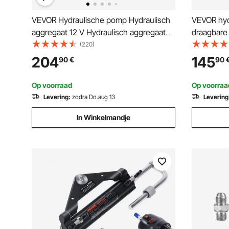
VEVOR Hydraulische pomp Hydraulisch
VEVOR hydr
aggregaat 12 V Hydraulisch aggregaat
draagbare 
1600 W, Dubbelwerkende hydraulische
m olieslan
(220)
pomp Hydraulisch aggregaat, 1,5 gal
carrosser
204
145
90
€
90
tank Handpomp Hydraulisch aggregaat,
autorepara
voor liften, heftrucks etc.
landbouwv
Op voorraad
Op voorraa
Levering:
zodra Do.aug 13
Levering
In Winkelmandje