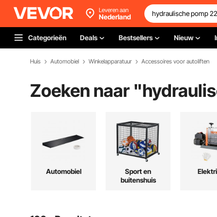
Leveren aan
Nederland
Categorieën
Deals
Bestsellers
Nieuw
Huis
Automobiel
Winkelapparatuur
Accessoires voor autoliften
Zoeken naar "
hydrauli
Automobiel
Sport en
Elektr
buitenshuis