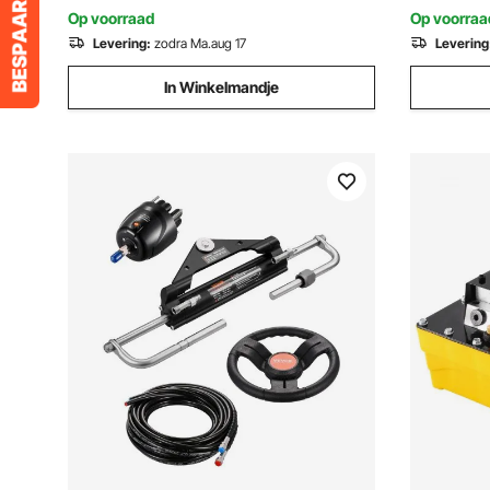
℃
met Schaar
Op voorraad
Op voorraa
Levering:
zodra Ma.aug 17
Levering
In Winkelmandje