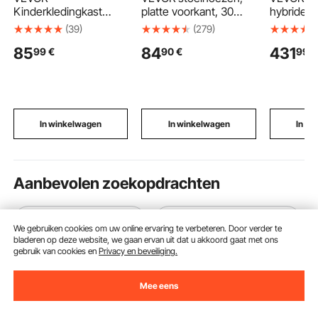
Kinderkledingkast
platte voorkant, 30
hybride 
604x339x1080mm,
stuks, wasbare en
windenerg
(39)
(279)
Kinderkledingkast met
afneembare
inclusief
85
84
431
99
€
90
€
99
€
spiegel, kledingstang
stoelhoezen van
mono zon
en planken,
polyester-spandex
en 200W 
Kleedkamerkast van
voor bruiloften en
met MPPT
MDF met stoffen lades
restaurants, geschikt
laadregel
voor meisjes,
voor stoelen (51 x 45 x
wind- en
Kinderkledingkast voor
95 cm), rood
energie, o
In winkelwagen
In winkelwagen
In w
verkleedpartijen,
energie v
Slaapkamer, Roze
thuisgebr
boten, ca
recreatie
Aanbevolen zoekopdrachten
vevor elektrische krik
elektrische zonder accu
We gebruiken cookies om uw online ervaring te verbeteren. Door verder te
bladeren op deze website, we gaan ervan uit dat u akkoord gaat met ons
gebruik van cookies en
Privacy en beveiliging.
Mee eens