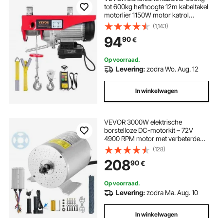
tot 600kg hefhoogte 12m kabeltakel
motorlier 1150W motor katrol
10m/min hefsnelheid takel met
(1,143)
draadloze afstandsbediening
94
90
€
kabeltakel kettingtakel
Op voorraad.
Levering:
zodra Wo. Aug. 12
In winkelwagen
VEVOR 3000W elektrische
borstelloze DC-motorkit – 72V
4900 RPM motor met verbeterde
snelheidsregelaar en gashendelkit
(128)
voor skelters, e-bikes,
208
90
€
motorfietsen, scooters en doe-het-
zelfprojecten
Op voorraad.
Levering:
zodra Ma. Aug. 10
In winkelwagen