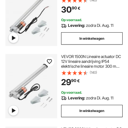
(140)
Elektrische deuropener 5 mm/s
deuropener elektrisch
lier elektrisch 12v
30
90
€
rijsnelheid Lineaire technologie
Aanpassing aandrijving
Op voorraad.
elektrische deuropener draadloos
Levering:
zodra Di. Aug. 11
In winkelwagen
elektrische deuropener buiten
elektrische deuropener
VEVOR 1500N Lineaire actuator DC
12V lineaire aandrijving IP54
elektrische lineaire motor 300 mm
slaglengte Geluidsniveau ≤ 60 dB
(140)
Elektrische deuropener 5 mm/s
29
90
€
rijsnelheid Lineaire technologie
Aanpassingsaandrijving
Op voorraad.
Levering:
zodra Di. Aug. 11
In winkelwagen