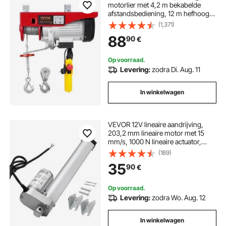
motorlier met 4,2 m bekabelde
afstandsbediening, 12 m hefhoogte
met enkele kabel, enkele/dubbele
(1,371)
lussen, noodstop, hijsgereedschap
88
90
€
voor garage, magazijn, fabriek
Op voorraad.
Levering:
zodra Di. Aug. 11
In winkelwagen
VEVOR 12V lineaire aandrijving,
203,2 mm lineaire motor met 15
mm/s, 1000 N lineaire actuator,
lineaire actuatoren met IP54-
(189)
bescherming en montagebeugel
35
90
€
voor in hoogte verstelbare bureaus,
fauteuils, raamdeuropeners
Op voorraad.
Levering:
zodra Wo. Aug. 12
In winkelwagen