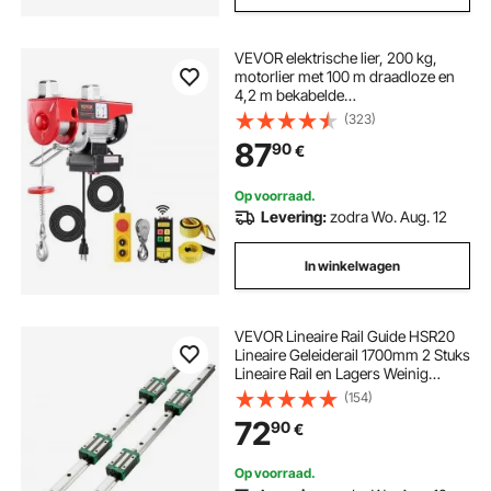
VEVOR elektrische lier, 200 kg,
motorlier met 100 m draadloze en
4,2 m bekabelde
afstandsbediening, 12 m hefhoogte
(323)
met enkele kabel, enkele/dubbele
87
90
€
hijsbanden, hijsgereedschap voor
garage, magazijn, fabriek
Op voorraad.
Levering:
zodra Wo. Aug. 12
In winkelwagen
VEVOR Lineaire Rail Guide HSR20
Lineaire Geleiderail 1700mm 2 Stuks
Lineaire Rail en Lagers Weinig
Lawaai Miniatuur Lineaire Rail voor
(154)
Automatiserings CNC-
72
90
€
Router/Draaibank/Werktuigmachine
/Buigmachine
Op voorraad.