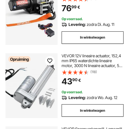
behuizing, elektrische lier voor het
76
99
€
slepen van ATV's, zwart
Op voorraad.
Levering:
zodra Di. Aug. 11
In winkelwagen
VEVOR 12V lineaire actuator, 152,4
Opruiming
mm IP65 waterdichte lineaire
motor, 3000 N lineaire actuator, 5
mm/s lineaire actuatoren met
(118)
montagebeugels voor
43
90
€
zonnevolgers, industriële
machines, deuropeners
Op voorraad.
Levering:
zodra Wo. Aug. 12
In winkelwagen
VEVOR Speenvarkengrill, Lamsgrill,