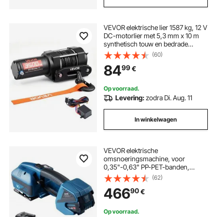
VEVOR elektrische lier 1587 kg, 12 V
DC-motorlier met 5,3 mm x 10 m
synthetisch touw en bedrade
afstandsbediening, IP55, aluminium
(60)
behuizing, elektrische lier voor het
84
99
€
slepen van ATV's, zwart
Op voorraad.
Levering:
zodra Di. Aug. 11
In winkelwagen
VEVOR elektrische
omsnoeringsmachine, voor
0,35"-0,63" PP-PET-banden,
draagbare elektrische
(62)
omsnoeringsmachine met digitaal
466
90
€
display, 2 x 4000 mAh op batterijen
werkend automatisch
omsnoeringsapparaat voor het
Op voorraad.
verpakken van kartonnen pallets