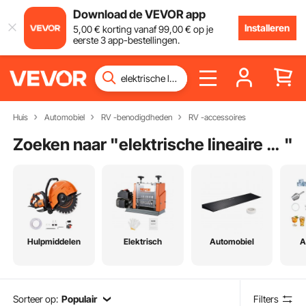
Download de VEVOR app
Installeren
5
,00
€
korting vanaf
99
,00
€
op je
eerste 3 app-bestellingen.
Huis
Automobiel
RV -benodigdheden
RV -accessoires
Zoeken naar "
elektrische lineaire motor
"
Hulpmiddelen
Elektrisch
Automobiel
A
Sorteer op:
Populair
Filters