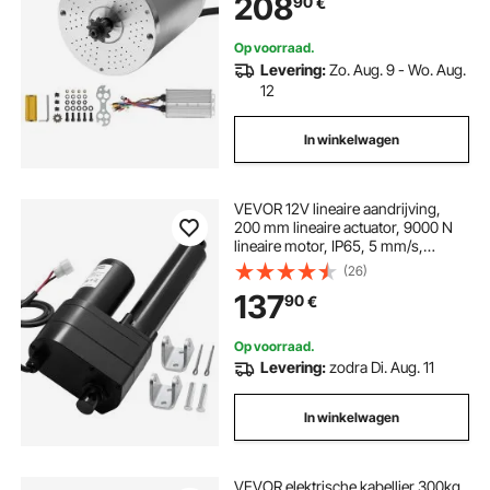
208
90
€
karts, e-bikes, motorfietsen en
scooters
Op voorraad.
Levering:
Zo. Aug. 9 - Wo. Aug.
12
In winkelwagen
VEVOR 12V lineaire aandrijving,
200 mm lineaire actuator, 9000 N
lineaire motor, IP65, 5 mm/s,
lineaire actuatoren met
(26)
montagebeugels voor industriële
137
90
€
machinecontainers, zware
hefsystemen
Op voorraad.
Levering:
zodra Di. Aug. 11
In winkelwagen
VEVOR elektrische kabellier 300kg