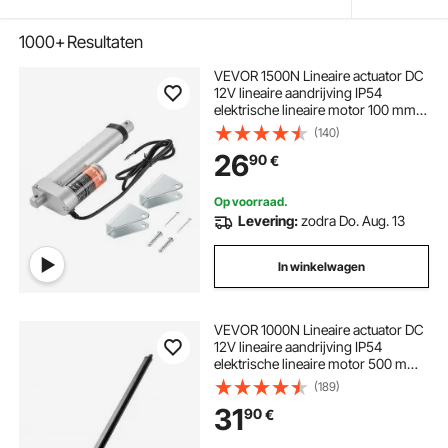
1000+
Resultaten
VEVOR 1500N Lineaire actuator DC
12V lineaire aandrijving IP54
elektrische lineaire motor 100 mm
slag Geluidsniveau ≤ 60 dB
(140)
Elektrische deuropener 5 mm/s
26
90
€
Reissnelheid Lineaire technologie
Aanpassingsaandrijving
Op voorraad.
Levering:
zodra Do. Aug. 13
In winkelwagen
VEVOR 1000N Lineaire actuator DC
12V lineaire aandrijving IP54
elektrische lineaire motor 500 mm
slag Geluidsniveau ≤ 50 dB
(189)
Elektrische deuropener 14 mm/s
31
90
€
rijsnelheid Lineaire technologie
Aanpassingsaandrijving