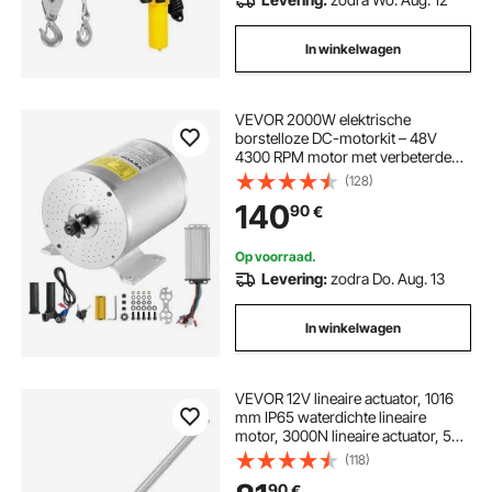
In winkelwagen
VEVOR 2000W elektrische
borstelloze DC-motorkit – 48V
4300 RPM motor met verbeterde
snelheidsregelaar en gashendelkit
(128)
voor skelters, e-bikes,
140
90
€
motorfietsen, scooters en doe-het-
zelfprojecten
Op voorraad.
Levering:
zodra Do. Aug. 13
In winkelwagen
VEVOR 12V lineaire actuator, 1016
mm IP65 waterdichte lineaire
motor, 3000N lineaire actuator, 5
mm/s lineaire actuator met
(118)
montagebeugels voor
90
€
zonnevolgsysteem, industriële