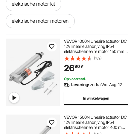
elektrische motor kit
elektrische motor motoren
elektrische geleiding
VEVOR 1000N Lineaire actuator DC
12V lineaire aandrijving IP54
elektrische lineaire motor 150 mm
elektrische actuator 12v
elektrische s
slag Geluidsniveau ≤50 dB
(189)
Elektrische deuropener 14 mm/s
26
90
€
rijsnelheid Lineaire technologie
Aanpassingsaandrijving
elektrische 12v
Op voorraad.
Levering:
zodra Wo. Aug. 12
elektrische bandenpomp 12v
In winkelwagen
elektrische aandrijvingen
VEVOR 1500N Lineaire actuator DC
12V lineaire aandrijving IP54
elektrisch aandrijving
elektrische lineaire motor 400 mm
slaglengte Geluidsniveau ≤ 60 dB