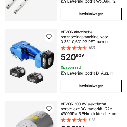
Levering:
zodra Wo. Aug. 12
In winkelwagen
VEVOR elektrische
omsnoeringsmachine, voor
0,35"-0,63" PP-PET-banden,
draagbare elektrische
(62)
omsnoeringsmachine met digitaal
520
90
€
display, 2 x 5000 mAh op batterijen
werkend automatisch
omsnoeringsapparaat voor het
Op voorraad.
verpakken van kartonnen pallets
Levering:
zodra Di. Aug. 11
In winkelwagen
VEVOR 3000W elektrische
borstelloze DC-motorkit - 72V
4900RPM 5,5Nm elektrische motor
met verbeterde snelheidsregelaar,
(128)
laag geluidsniveau, ideaal voor go-