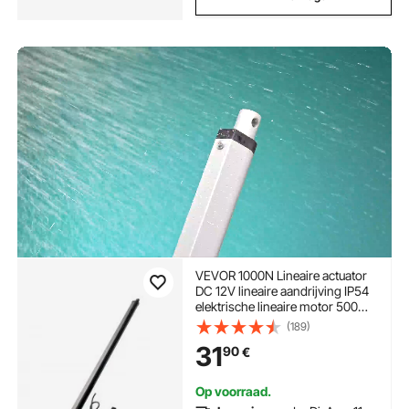
VEVOR 1000N Lineaire actuator
DC 12V lineaire aandrijving IP54
elektrische lineaire motor 500
mm slag Geluidsniveau ≤ 50 dB
(189)
Elektrische deuropener 14 mm/s
31
90
€
rijsnelheid Lineaire technologie
Aanpassingsaandrijving
Op voorraad.