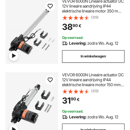
VEVOR 6000N Lineaire actuator DC
12V lineaire aandrijving IP44
elektrische lineaire motor 350 mm
slaglengte Geluidsniveau ≤50 dB
(313)
Elektrische deuropener 5 mm/s
38
90
€
Reissnelheid Lineaire technologie
Aanpassing aandrijving
Op voorraad.
Levering:
zodra Wo. Aug. 12
In winkelwagen
VEVOR 6000N Lineaire actuator DC
12V lineaire aandrijving IP44
elektrische lineaire motor 150 mm
slag Geluidsniveau ≤50 dB
(313)
Elektrische deuropener 5 mm/s
31
90
€
rijsnelheid Lineaire technologie
Aanpassing aandrijving
Op voorraad.
Levering:
zodra Wo. Aug. 12
In winkelwagen