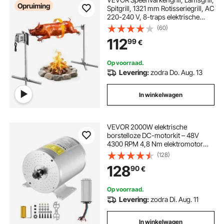
Opruiming
Spitgrill, 1321 mm Rotisseriegrill, AC
220-240 V, 8-traps elektrische
rotisseriegrillset met een
(60)
draagvermogen van 60 kg, 38 W
112
99
€
motor, grillset voor feestjes
Op voorraad.
Levering:
zodra Do. Aug. 13
In winkelwagen
VEVOR 2000W elektrische
borstelloze DC-motorkit – 48V
4300 RPM 4,8 Nm elektromotor
met verbeterde snelheidsregelaar,
(128)
ideaal voor skelters, e-bikes,
128
90
€
motorfietsen en scooters
Op voorraad.
Levering:
zodra Di. Aug. 11
In winkelwagen