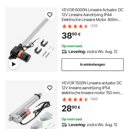
VEVOR 6000N Lineaire Actuator DC
12V Lineaire Aandrijving IP44
Elektrische Lineaire Motor 400mm
Slaglengte Geluidsniveau ≤50dB
(313)
Elektrische Deuropener 5mm/s
38
90
€
Verplaatsingssnelheid Lineaire
Technologie Aandrijving
Op voorraad.
Levering:
zodra Wo. Aug. 12
In winkelwagen
VEVOR 1500N Lineaire actuator DC
12V lineaire aandrijving IP54
elektrische lineaire motor 150 mm
slag Geluidsniveau ≤60 dB
(140)
Elektrische deuropener 5 mm/s
28
90
€
rijsnelheid Lineaire technologie
Aanpassingsaandrijving
Op voorraad.
Levering:
zodra Wo. Aug. 12