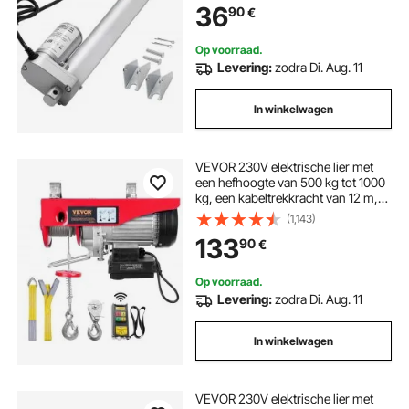
36
90
€
voor in hoogte verstelbare bureaus,
relaxfauteuils, raam- en
deuropeners
Op voorraad.
Levering:
zodra Di. Aug. 11
In winkelwagen
VEVOR 230V elektrische lier met
een hefhoogte van 500 kg tot 1000
kg, een kabeltrekkracht van 12 m,
een motor van 1600 W en een
(1,143)
hijssnelheid van 10 m/min. De lier
133
90
€
wordt geleverd met een draadloze
afstandsbediening en is geschikt
voor kabel- en kettingtakels.
Op voorraad.
Levering:
zodra Di. Aug. 11
In winkelwagen
VEVOR 230V elektrische lier met