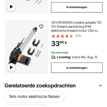
In winkelwagen
VEVOR 6000N Lineaire actuator DC
12V lineaire aandrijving IP44
elektrische lineaire motor 250 mm
slaglengte Geluidsniveau ≤ 50 dB
(313)
Elektrische deuropener 5 mm/s
33
90
€
Reissnelheid Lineaire technologie
Aanpassing aandrijving
Op voorraad.
Levering:
zodra Wo. Aug. 12
In winkelwagen
Gerelateerde zoekopdrachten
fiets motor elektrische fietsen