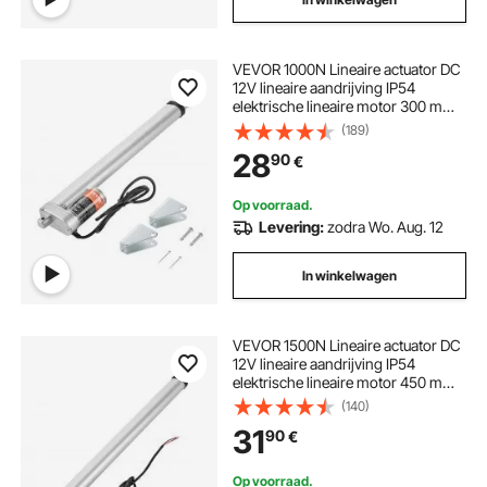
VEVOR 1000N Lineaire actuator DC
12V lineaire aandrijving IP54
elektrische lineaire motor 300 mm
slaglengte Geluidsniveau ≤50 dB
(189)
Elektrische deuropener 14 mm/s
28
90
€
rijsnelheid Lineaire technologie
Aanpassingsaandrijving
Op voorraad.
Levering:
zodra Wo. Aug. 12
In winkelwagen
VEVOR 1500N Lineaire actuator DC
12V lineaire aandrijving IP54
elektrische lineaire motor 450 mm
slaglengte Geluidsniveau ≤ 60 dB
(140)
Elektrische deuropener 5 mm/s
31
90
€
rijsnelheid Lineaire technologie
Aanpassing aandrijving
Op voorraad.