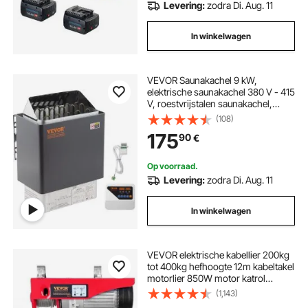
Levering:
zodra Di. Aug. 11
In winkelwagen
VEVOR Saunakachel 9 kW,
elektrische saunakachel 380 V - 415
V, roestvrijstalen saunakachel,
elektrische saunakachel met 2
(108)
standen (temperatuur, tijd), met
175
90
€
externe bedieningseenheid en 3M
temperatuursensor (saunastenen
niet inbegrepen)
Op voorraad.
Levering:
zodra Di. Aug. 11
In winkelwagen
VEVOR elektrische kabellier 200kg
tot 400kg hefhoogte 12m kabeltakel
motorlier 850W motor katrol
10m/min hefsnelheid takel met
(1,143)
draadloze afstandsbediening