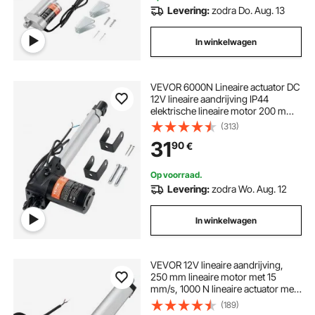
Levering:
zodra Do. Aug. 13
In winkelwagen
VEVOR 6000N Lineaire actuator DC
12V lineaire aandrijving IP44
elektrische lineaire motor 200 mm
slaglengte Geluidsniveau ≤ 50 dB
(313)
Elektrische deuropener 5 mm/s
31
90
€
Reissnelheid Lineaire technologie
Aanpassing aandrijving
Op voorraad.
Levering:
zodra Wo. Aug. 12
In winkelwagen
VEVOR 12V lineaire aandrijving,
250 mm lineaire motor met 15
mm/s, 1000 N lineaire actuator met
IP54-bescherming en
(189)
montagebeugel, lineaire actuatoren