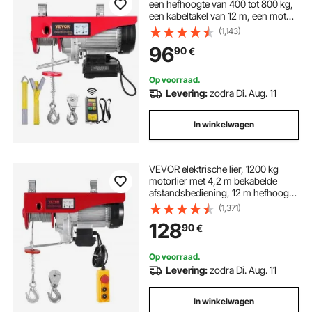
een hefhoogte van 400 tot 800 kg,
een kabeltakel van 12 m, een motor
van 1450 W en een hefsnelheid van
(1,143)
10 m/min. De lier is voorzien van
96
90
€
een draadloze afstandsbediening
en een kabeltakel met ketting.
Op voorraad.
Levering:
zodra Di. Aug. 11
In winkelwagen
VEVOR elektrische lier, 1200 kg
motorlier met 4,2 m bekabelde
afstandsbediening, 12 m hefhoogte
met enkele kabel, enkele/dubbele
(1,371)
lussen, noodstop, hijsgereedschap
128
90
€
voor garage, magazijn, fabriek
Op voorraad.
Levering:
zodra Di. Aug. 11
In winkelwagen