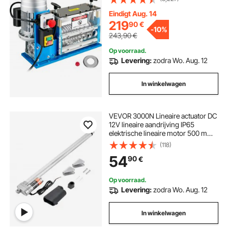
Elektrische Draadstripmachine
Gemaakt van Aluminium, Acryl en
Eindigt Aug. 14
Koperdraad met 370 W
219
90
€
-
10%
Hogesnelheidsmotor
243,90
€
Op voorraad.
Levering:
zodra Wo. Aug. 12
In winkelwagen
VEVOR 3000N Lineaire actuator DC
12V lineaire aandrijving IP65
elektrische lineaire motor 500 mm
slag Geluidsniveau ≤ 60 dB
(118)
Elektrische deuropener 5 mm/s
54
90
€
rijsnelheid Lineaire technologie
Aanpassing aandrijving
Op voorraad.
Levering:
zodra Wo. Aug. 12
In winkelwagen