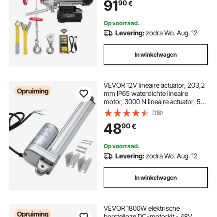
91
90
€
kabeltakel kettingtakel
Op voorraad.
Levering:
zodra Wo. Aug. 12
In winkelwagen
VEVOR 12V lineaire actuator, 203,2
Opruiming
mm IP65 waterdichte lineaire
motor, 3000 N lineaire actuator, 5
mm/s lineaire actuatoren met
(118)
montagebeugels voor
48
90
€
zonnevolgers, industriële
machines, deuropeners
Op voorraad.
Levering:
zodra Wo. Aug. 12
In winkelwagen
VEVOR 1800W elektrische
Opruiming
borstelloze DC-motorkit - 48V