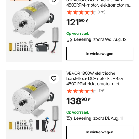
4500RPM-motor, elektromotor met
verbeterde snelheidsregelaar,
(128)
ideaal voor go-karts, e-bikes,
121
90
€
motorfietsen en scooters
Op voorraad.
Levering:
zodra Wo. Aug. 12
In winkelwagen
VEVOR 1800W elektrische
borstelloze DC-motorkit – 48V
4500 RPM elektromotor met
verbeterde snelheidsregelaar en
(128)
gashendelkit voor skelters, e-bikes,
138
90
€
motorfietsen, scooters en doe-het-
zelfprojecten
Op voorraad.
Levering:
zodra Di. Aug. 11
In winkelwagen