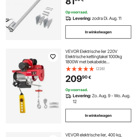
81
machines en deuropeners
Op voorraad.
Levering:
zodra Di. Aug. 11
In winkelwagen
VEVOR Elektrische lier 220V
Elektrische kettingtakel 1000kg
1800W met bekabelde
afstandsbediening 1,4m elektrische
(226)
lier voor werkplaats, garage,
209
90
€
magazijn, industrie, heffen van
zware lasten
Op voorraad.
Levering:
Zo. Aug. 9 - Wo. Aug.
12
In winkelwagen
VEVOR elektrische lier, 400 kg,