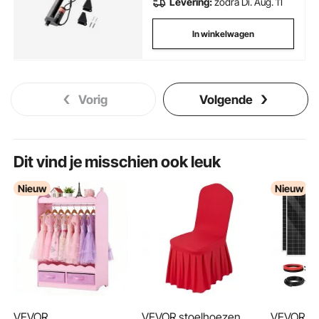
Levering:
zodra Di. Aug. 11
In winkelwagen
Vorig
Volgende
Dit vind je misschien ook leuk
Nieuw
Nieuw
VEVOR
VEVOR stoelhoezen,
VEVOR 1