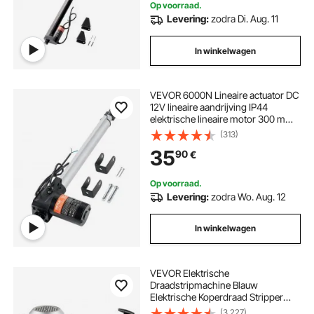
Op voorraad.
Levering:
zodra Di. Aug. 11
In winkelwagen
VEVOR 6000N Lineaire actuator DC
12V lineaire aandrijving IP44
elektrische lineaire motor 300 mm
slaglengte Geluidsniveau ≤ 50 dB
(313)
Elektrische deuropener 5 mm/s
35
90
€
rijsnelheid Lineaire technologie
Aanpassing aandrijving
Op voorraad.
Levering:
zodra Wo. Aug. 12
In winkelwagen
VEVOR Elektrische
Draadstripmachine Blauw
Elektrische Koperdraad Stripper
1,5-38 mm Automatische
(3,227)