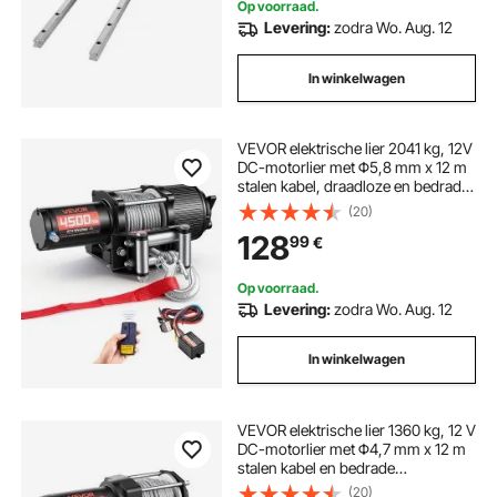
Op voorraad.
Levering:
zodra Wo. Aug. 12
In winkelwagen
VEVOR elektrische lier 2041 kg, 12V
DC-motorlier met Φ5,8 mm x 12 m
stalen kabel, draadloze en bedrade
afstandsbediening, IP55,
(20)
elektrische lier voor het slepen van
128
99
€
ATV's, UTV's en terreinwagens.
Op voorraad.
Levering:
zodra Wo. Aug. 12
In winkelwagen
VEVOR elektrische lier 1360 kg, 12 V
DC-motorlier met Φ4,7 mm x 12 m
stalen kabel en bedrade
afstandsbediening, IP55, aluminium
(20)