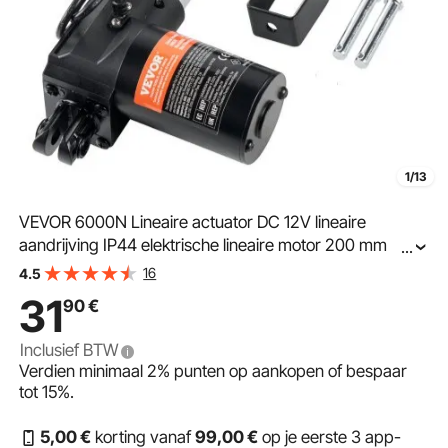
1/13
VEVOR 6000N Lineaire actuator DC 12V lineaire
aandrijving IP44 elektrische lineaire motor 200 mm
...
slaglengte Geluidsniveau ≤ 50 dB Elektrische
16
4.5
deuropener 5 mm/s Reissnelheid Lineaire technologie
31
90
€
Aanpassing aandrijving
Inclusief BTW
Verdien minimaal
2%
punten op aankopen of bespaar
tot
15%
.
5
,00
€
korting vanaf
99
,00
€
op je eerste 3 app-