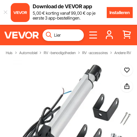
Download de VEVOR app
Installeren
5
,00
€
korting vanaf
99
,00
€
op je
eerste 3 app-bestellingen.
Huis
Automobiel
RV -benodigdheden
RV -accessoires
Andere RV Ac