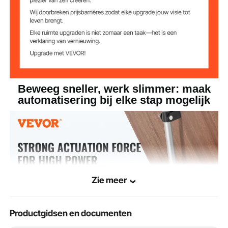
se
≤50dB
Geluidsniveau
<8A
Nominale stroom
aluminiumlegering
Hoofdmateriaal
Beweeg sneller, werk slimmer: maak
automatisering bij elke stap mogelijk
2,12 kg (inclusief alle
Nettogewicht
accessoires)
16,14 x 3,14 x 5,74 inch / 410
Productafmetinge
n
x 80 x 146 mm
Zie meer
Productgidsen en documenten