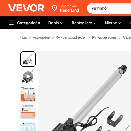
Leveren aan
Nederland
Categorieën
Deals
Bestsellers
Nieuw
Huis
Automobiel
RV -benodigdheden
RV -accessoires
Ander