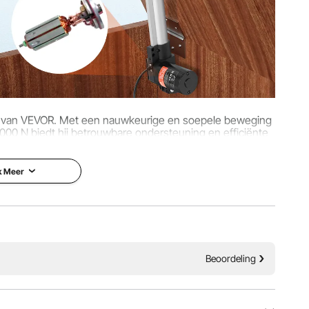
ing
ief alle accessoires)
 5,74 inch / 560 x 80 x 146 mm
or van VEVOR. Met een nauwkeurige en soepele beweging
00 N biedt hij betrouwbare ondersteuning en efficiënte
eging.
k Meer
Beoordeling