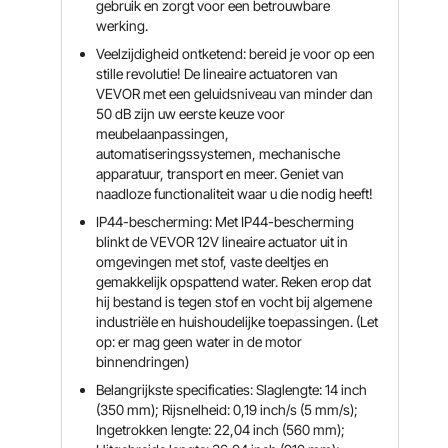
gebruik en zorgt voor een betrouwbare
werking.
Veelzijdigheid ontketend: bereid je voor op een
stille revolutie! De lineaire actuatoren van
VEVOR met een geluidsniveau van minder dan
50 dB zijn uw eerste keuze voor
meubelaanpassingen,
automatiseringssystemen, mechanische
apparatuur, transport en meer. Geniet van
naadloze functionaliteit waar u die nodig heeft!
IP44-bescherming: Met IP44-bescherming
blinkt de VEVOR 12V lineaire actuator uit in
omgevingen met stof, vaste deeltjes en
gemakkelijk opspattend water. Reken erop dat
hij bestand is tegen stof en vocht bij algemene
industriële en huishoudelijke toepassingen. (Let
op: er mag geen water in de motor
binnendringen)
Belangrijkste specificaties: Slaglengte: 14 inch
(350 mm); Rijsnelheid: 0,19 inch/s (5 mm/s);
Ingetrokken lengte: 22,04 inch (560 mm);