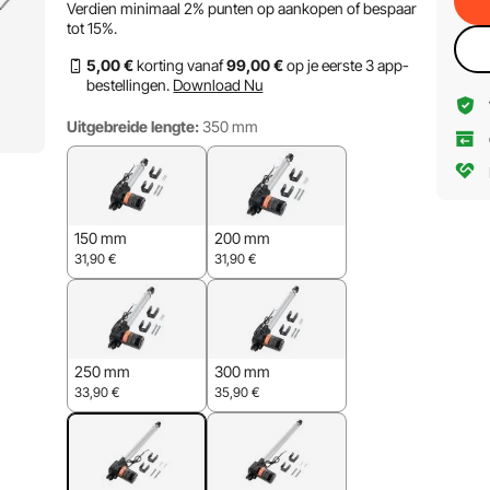
Verdien minimaal
2%
punten op aankopen of bespaar
tot
15%
.
5
,00
€
korting vanaf
99
,00
€
op je eerste 3 app-
bestellingen.
Download Nu
Uitgebreide lengte:
350 mm
150 mm
200 mm
31,90
€
31,90
€
250 mm
300 mm
33,90
€
35,90
€