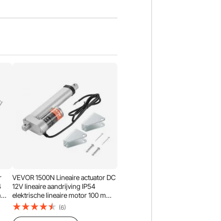
r
VEVOR 1500N Lineaire actuator DC
4
12V lineaire aandrijving IP54
 mm
elektrische lineaire motor 100 mm
slag Geluidsniveau ≤ 60 dB
(6)
s
Elektrische deuropener 5 mm/s