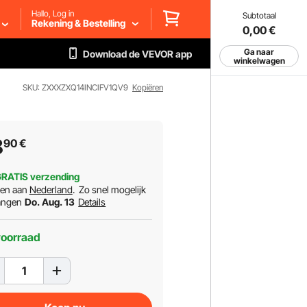
Hallo, Log in
Subtotaal
Rekening & Bestelling
0,00
€
Ga naar
Download de VEVOR app
winkelwagen
SKU: ZXXXZXQ14INCIFV1QV9
Kopiëren
8
90
€
RATIS verzending
ren aan
Nederland
.
Zo snel mogelijk
angen
Do. Aug. 13
Details
voorraad