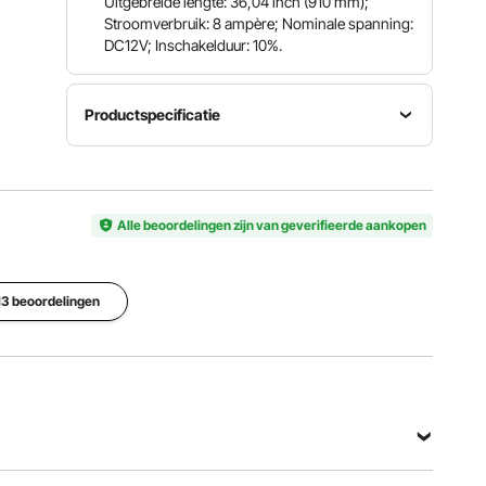
Uitgebreide lengte: 36,04 inch (910 mm);
Stroomverbruik: 8 ampère; Nominale spanning:
DC12V; Inschakelduur: 10%.
Productspecificatie
Maximale
Artikelmodelnummer
Nominale
belasting/bedieningskracht
OK628-
spanning
1320 lbs /
6000N
DC 12V
Alle beoordelingen zijn van geverifieerde aankopen
6000 N
Rijsnelheid
Slaglengte
0,19
Beschermingsklasse
313 beoordelingen
14 inch /
inch/s / 5
IP44
350 mm
mm/s
Bekijk alle specificaties