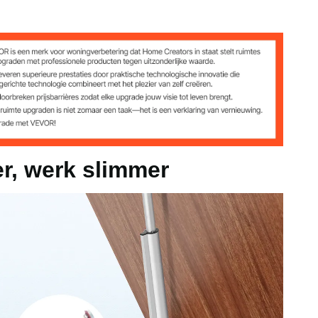
N
0 N
 mm/s
r, werk slimmer
mm