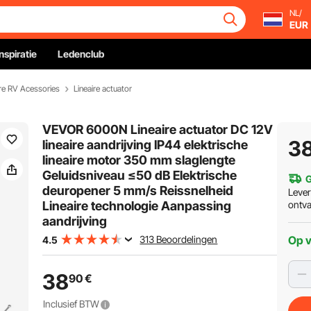
NL/
EUR
Inspiratie
Ledenclub
e RV Acessories
Lineaire actuator
VEVOR 6000N Lineaire actuator DC 12V
3
lineaire aandrijving IP44 elektrische
lineaire motor 350 mm slaglengte
Geluidsniveau ≤50 dB Elektrische
G
deuropener 5 mm/s Reissnelheid
Leve
Lineaire technologie Aanpassing
ontv
aandrijving
313 Beoordelingen
Op 
4.5
38
90
€
Inclusief BTW