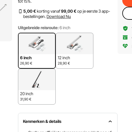
tot
15%
.
5
,00
€
korting vanaf
99
,00
€
op je eerste 3 app-
bestellingen.
Download Nu
Uitgebreide reisroute:
6 inch
6 inch
12 inch
26,90
€
28,90
€
20 inch
31,90
€
Kenmerken & details