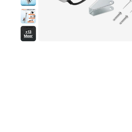
+13
Meer