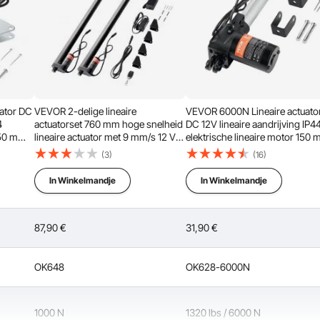
ken
ator DC
VEVOR 2-delige lineaire
VEVOR 6000N Lineaire actuato
4
actuatorset 760 mm hoge snelheid
DC 12V lineaire aandrijving IP4
 150 mm
lineaire actuator met 9 mm/s 12 V
elektrische lineaire motor 150
220 lbs/1000 N lineaire actuator
slag Geluidsniveau ≤50 dB
(3)
(16)
 mm/s
voor het optillen van
Elektrische deuropener 5 mm/
ogie
tv's/tafels/banken IP54-
rijsnelheid Lineaire technologie
In Winkelmandje
In Winkelmandje
bescherming - draadloze
Aanpassing aandrijving
afstandsbediening
87,90
€
31,90
€
e actuator betrouwbare beschermingsprestaties en zorgt
 vochtigheid. (Let op: er mag geen water in de motor
OK648
OK628-6000N
tor hierdoor kan doorbranden)
1000 N
1320 lbs / 6000 N