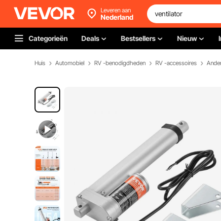
Leveren aan
Nederland
Categorieën
Deals
Bestsellers
Nieuw
Huis
Automobiel
RV -benodigdheden
RV -accessoires
Ander