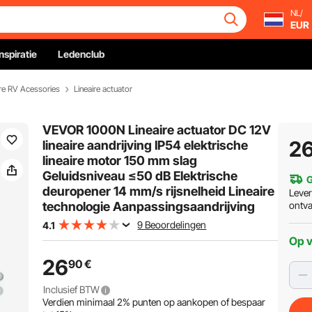
NL/
EUR
Inspiratie
Ledenclub
e RV Acessories
Lineaire actuator
VEVOR 1000N Lineaire actuator DC 12V
2
lineaire aandrijving IP54 elektrische
lineaire motor 150 mm slag
Geluidsniveau ≤50 dB Elektrische
G
deuropener 14 mm/s rijsnelheid Lineaire
Leve
technologie Aanpassingsaandrijving
ontv
9 Beoordelingen
4.1
Op 
26
90
€
Inclusief BTW
Verdien minimaal
2%
punten op aankopen of bespaar