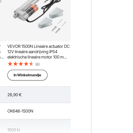
r
VEVOR 1500N Lineaire actuator DC
4
12V lineaire aandrijving IP54
 mm
elektrische lineaire motor 100 mm
slag Geluidsniveau ≤ 60 dB
(6)
s
Elektrische deuropener 5 mm/s
Reissnelheid Lineaire technologie
In Winkelmandje
Aanpassingsaandrijving
26,90
€
OK648-1500N
1500 N