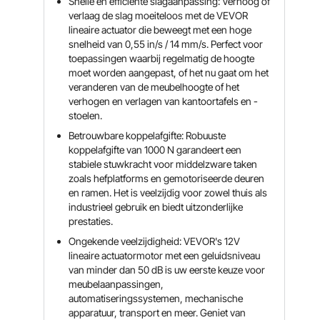
Snelle en efficiënte slagaanpassing: Verhoog of
verlaag de slag moeiteloos met de VEVOR
lineaire actuator die beweegt met een hoge
snelheid van 0,55 in/s / 14 mm/s. Perfect voor
toepassingen waarbij regelmatig de hoogte
moet worden aangepast, of het nu gaat om het
veranderen van de meubelhoogte of het
verhogen en verlagen van kantoortafels en -
stoelen.
Betrouwbare koppelafgifte: Robuuste
koppelafgifte van 1000 N garandeert een
stabiele stuwkracht voor middelzware taken
zoals hefplatforms en gemotoriseerde deuren
en ramen. Het is veelzijdig voor zowel thuis als
industrieel gebruik en biedt uitzonderlijke
prestaties.
Ongekende veelzijdigheid: VEVOR's 12V
lineaire actuatormotor met een geluidsniveau
van minder dan 50 dB is uw eerste keuze voor
meubelaanpassingen,
automatiseringssystemen, mechanische
apparatuur, transport en meer. Geniet van