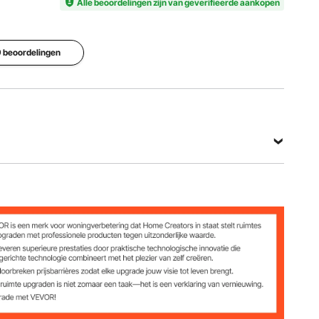
Alle beoordelingen zijn van geverifieerde aankopen
1000 N
Rijsnelheid
Slaglengte
> 0,55
Beschermingsklasse
 9 beoordelingen
6 inch /
inch/s / >
IP54
150 mm
14 mm/s
Bekijk alle specificaties
N
/ > 14 mm/s