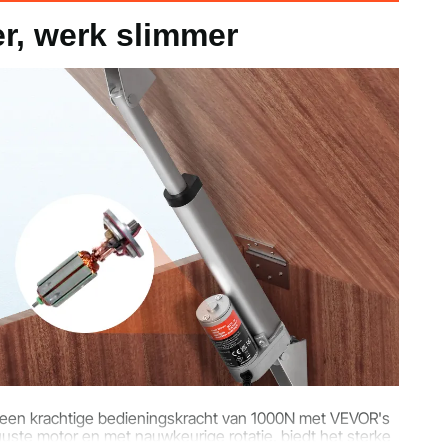
r, werk slimmer
m
ing
ef alle accessoires)
 1,57 inch / 275 x 75 x 40 mm
een krachtige bedieningskracht van 1000N met VEVOR's
uste motor en met nauwkeurige rotatie, biedt het sterke