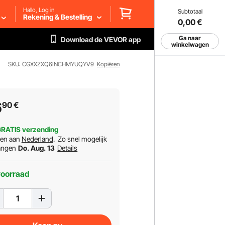
Hallo, Log in
Subtotaal
Rekening & Bestelling
0,00
€
Ga naar
Download de VEVOR app
winkelwagen
SKU: CGXXZXQ6INCHMYUQYV9
Kopiëren
6
90
€
RATIS verzending
ren aan
Nederland
.
Zo snel mogelijk
angen
Do. Aug. 13
Details
voorraad