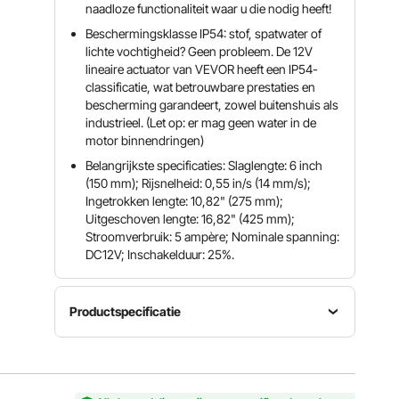
naadloze functionaliteit waar u die nodig heeft!
Beschermingsklasse IP54: stof, spatwater of
lichte vochtigheid? Geen probleem. De 12V
lineaire actuator van VEVOR heeft een IP54-
classificatie, wat betrouwbare prestaties en
bescherming garandeert, zowel buitenshuis als
industrieel. (Let op: er mag geen water in de
motor binnendringen)
Belangrijkste specificaties: Slaglengte: 6 inch
(150 mm); Rijsnelheid: 0,55 in/s (14 mm/s);
Ingetrokken lengte: 10,82" (275 mm);
Uitgeschoven lengte: 16,82" (425 mm);
Stroomverbruik: 5 ampère; Nominale spanning:
DC12V; Inschakelduur: 25%.
Productspecificatie
Maximale
Artikelmodelnummer
Nominale
belasting/bedieningskracht
OK648-
spanning
220 lbs /
1000N
DC 12V