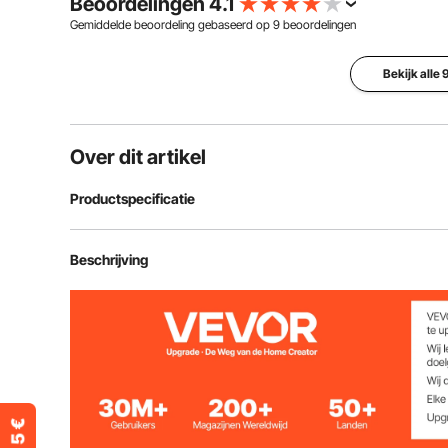
Beoordelingen 4.1
Gemiddelde beoordeling gebaseerd op
9
beoordelingen
Bekijk alle
Over dit artikel
Productspecificatie
Artikelmodelnummer
OK648-1000N
Beschrijving
Nominale spanning
DC 12V
Maximale belasting/bedieningskracht
220 lbs / 1000 
Rijsnelheid
> 0,55 inch/s 