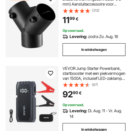
mm) Aansluitaccessoire voor
dieselverwarmingskanalen, Y-
(313)
vormige 3-weg
11
99
€
ontluchtingsconnectoren met 2 90°
draaibare kleppen, aansluitpoort
voor 2/5/8 kW dieselverwarming
Op voorraad.
Levering:
zodra Zo. Aug. 16
In winkelwagen
VEVOR Jump Starter Powerbank,
startbooster met een piekvermogen
van 1500A, inclusief LED-zaklamp
en kabel, geschikt voor motoren tot
(87)
6 liter benzine/4 liter diesel.
92
90
€
Draagbare booster met snelladen
en veiligheidsbescherming voor
noodgevallen.
Op voorraad.
Levering:
Di. Aug. 11 - Vr. Aug.
14
In winkelwagen