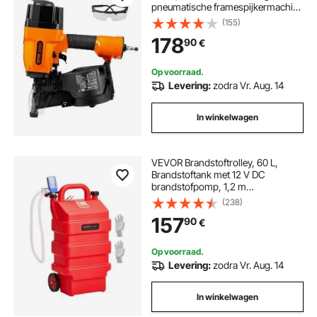
pneumatische framespijkermachine
met gereedschapsloze
(155)
diepteverstelling, 90-120 PSI Air
178
90
€
Coil Nailer voor framebouw,
wandvloeren en wandmontage
Op voorraad.
Levering:
zodra Vr. Aug. 14
In winkelwagen
VEVOR Brandstoftrolley, 60 L,
Brandstoftank met 12 V DC
brandstofpomp, 1,2 m
aanvoerslang en Auto-Stop
(238)
sensormondstuk, Tankadapter,
157
90
€
Geschikt voor diesel en benzine,
Rood
Op voorraad.
Levering:
zodra Vr. Aug. 14
In winkelwagen