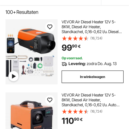
100+
Resultaten
VEVOR Air Diesel Heater 12V 5-
8KW, Diesel Air Heater,
Standkachel, 0,16-0,62 l/u. Diesel
Heater met LCD-scherm,
(16,724)
afstandsbediening en Bluetooth-
99
90
€
app.
Op voorraad.
Levering:
zodra Do. Aug. 13
In winkelwagen
VEVOR Air Diesel Heater 12V 5-
8KW, Diesel Air Heater,
Standkachel, 0,16-0,62 l/u. Auto
Diesel Heater met LCD-scherm,
(16,724)
afstandsbediening en Bluetooth
110
90
€
APP-bediening.