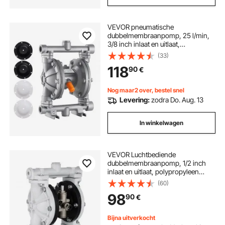
VEVOR pneumatische
dubbelmembraanpomp, 25 l/min,
3/8 inch inlaat en uitlaat,
pneumatische afvalolie-
(33)
transportpomp, max. 100 psi,
118
90
€
behuizing van aluminiumlegering,
voor diesel, vet, kerosine, benzine
Nog maar2 over, bestel snel
Levering:
zodra Do. Aug. 13
In winkelwagen
VEVOR Luchtbediende
dubbelmembraanpomp, 1/2 inch
inlaat en uitlaat, polypropyleen
behuizing, 9.5L/min(2,5 GPM) en
(60)
max. 80 PSI, pneumatische PTFE-
98
90
€
membraantransportpomp voor
petroleum, diesel, olie en
vloeistoffen met een lage viscositeit
Bijna uitverkocht