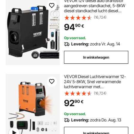
VEVOR 12V diesel auto brandstof
aangedreven standkachel, 5-8KW
diesel standkachel lucht diesel
kachel, lucht diesel kachel voor auto
(16,724)
camper vrachtwagen camper bus
94
90
€
met afstandsbediening, zwarte
LCD-schakelaar en 1 luchtuitlaat
Op voorraad.
Levering:
zodra Vr. Aug. 14
In winkelwagen
VEVOR Diesel Luchtverwarmer 12-
24V 5-8KW, Snel verwarmende
luchtverwarmer met
afstandsbediening, digitaal
(16,724)
kleurendisplay en gesproken
92
90
€
aankondiging, geluidsarm, voor
camper, vrachtwagen, boot, trailer
Op voorraad.
Levering:
zodra Do. Aug. 13
In winkelwagen