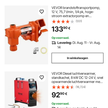
VEVOR brandstoftransportpomp,
12 V, 75,7 l/min, 1/4 pk, hoge-
stroom extractorpomp en
brandstofcollectorontwerp voor
(551)
benzine, diesel, kerosine, biodiesel,
133
90
€
ethanol en methanolmengsels
Op voorraad.
Levering:
Di. Aug. 11 - Vr. Aug.
14
In winkelwagen
VEVOR Diesel luchtverwarmer,
standkachel, 8 kW DC 12-24 V, snel
opwarmende luchtverwarmer met
afstandsbediening, blauw LCD-
(16,724)
scherm en
92
90
€
voorverwarmingsfunctie,
geluidsarm, voor campers,
vrachtwagens, boten en trailers.
Op voorraad.