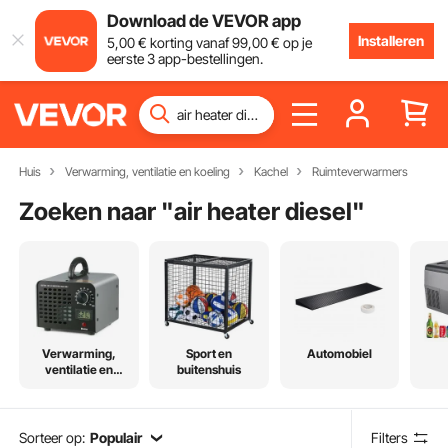
Download de VEVOR app
Installeren
5
,00
€
korting vanaf
99
,00
€
op je
eerste 3 app-bestellingen.
Huis
Verwarming, ventilatie en koeling
Kachel
Ruimteverwarmers
Zoeken naar "
air heater diesel
"
Verwarming,
Sport en
Automobiel
ventilatie en
buitenshuis
koeling
Sorteer op:
Populair
Filters