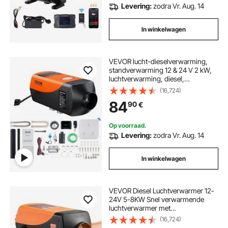
Levering:
zodra Vr. Aug. 14
In winkelwagen
VEVOR lucht-dieselverwarming,
standverwarming 12 & 24 V 2 kW,
luchtverwarming, diesel,
standverwarming, 0,12–0,26 l/uur.
(16,724)
Dieselverwarming met lcd-display
84
90
€
en afstandsbediening voor auto's,
vrachtwagens, bussen, enz.
Op voorraad.
Levering:
zodra Vr. Aug. 14
In winkelwagen
VEVOR Diesel Luchtverwarmer 12-
24V 5-8KW Snel verwarmende
luchtverwarmer met
afstandsbediening en digitaal
(16,724)
kleurendisplay en 10 L