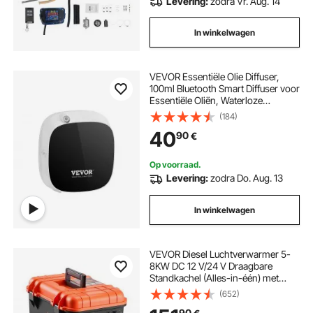
Levering:
zodra Vr. Aug. 14
In winkelwagen
VEVOR Essentiële Olie Diffuser,
100ml Bluetooth Smart Diffuser voor
Essentiële Oliën, Waterloze
Geurverspreider met Cool Air
(184)
Technologie, Aromatherapie
40
90
€
Diffuser Machine voor Thuis,
Kantoor, Hotel, Spa
Op voorraad.
Levering:
zodra Do. Aug. 13
In winkelwagen
VEVOR Diesel Luchtverwarmer 5-
8KW DC 12 V/24 V Draagbare
Standkachel (Alles-in-één) met
Afstandsbediening en LCD-
(652)
scherm, Laag Geluidsniveau, 4 L
90