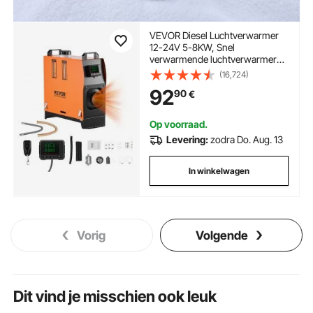
VEVOR Diesel Luchtverwarmer
12-24V 5-8KW, Snel
verwarmende luchtverwarmer
met afstandsbediening, digitaal
(16,724)
kleurendisplay en gesproken
92
90
€
aankondiging, geluidsarm, voor
camper, vrachtwagen, boot,
trailer
Op voorraad.
Levering:
zodra Do. Aug. 13
In winkelwagen
Vorig
Volgende
Dit vind je misschien ook leuk