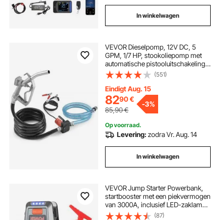
In winkelwagen
VEVOR Dieselpomp, 12V DC, 5
GPM, 1/7 HP, stookoliepomp met
automatische pistooluitschakeling,
overbrengpomp, lange inlaat- en
(551)
uitlaatslang voor benzine, diesel,
kerosine, methanolmengsels
Eindigt Aug. 15
82
90
€
-
3%
85,90
€
Op voorraad.
Levering:
zodra Vr. Aug. 14
In winkelwagen
VEVOR Jump Starter Powerbank,
startbooster met een piekvermogen
van 3000A, inclusief LED-zaklamp
en kabel, geschikt voor motoren tot
(87)