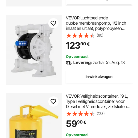
VEVOR Luchtbediende
dubbelmembraanpomp, 1/2 inch
inlaat en uitlaat, polypropyleen
behuizing, 8,8 GPM en max. 120
(60)
PSI, pneumatische PTFE-
123
90
€
membraantransportpomp voor
petroleum, diesel, olie en
vloeistoffen met een lage viscositeit
Op voorraad.
Levering:
zodra Do. Aug. 13
In winkelwagen
VEVOR Veiligheidscontainer, 19 L,
Type I Veiligheidscontainer voor
Diesel met Vlamdover, Zelfsluitende
Deksel & PE Trechter,
(128)
Ergonomische Handgreep,
59
90
€
Opslagcontainer voor Ontvlambare
Stoffen, Geel
Op voorraad.