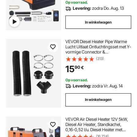
Op voorraad.
Levering:
zodra Do. Aug. 13
In winkelwagen
VEVOR Diesel Heater Pipe Warme
Lucht Uitlaat Ontluchtingsset met Y-
vormige Connector &
Luchtkanaalklemmen, Standkachel
(313)
Luchtkanaal Ontluchtingsset voor 5
15
90
€
kW 8 kW Diesel Heaters Zwart
Op voorraad.
Levering:
zodra Vr. Aug. 14
In winkelwagen
VEVOR Air Diesel Heater 12V 5kW,
Diesel Air Heater, Standkachel,
0,16-0,52 l/u. Diesel Heater met
LCD-scherm, afstandsbediening en
(16,724)