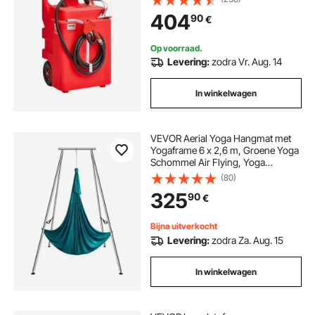
brandstoftank voor motorboten,
404
90
€
terreinwagens, generatoren, diesel
en kerosine.
Op voorraad.
Levering:
zodra Vr. Aug. 14
In winkelwagen
VEVOR Aerial Yoga Hangmat met
Yogaframe 6 x 2,6 m, Groene Yoga
Schommel Air Flying, Yoga
Schommel Hangmat Schommel,
(80)
Max. Draagvermogen 250 kg,
325
90
€
Inclusief Yogasokken en
Voetkussentjes, Anti-
zwaartekrachtoefeningen
Bijna uitverkocht
Levering:
zodra Za. Aug. 15
In winkelwagen