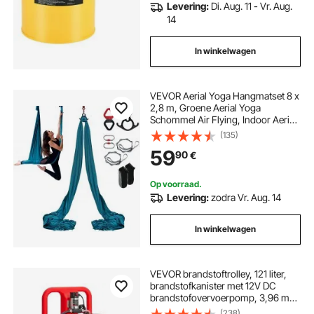
Levering:
Di. Aug. 11 - Vr. Aug.
14
In winkelwagen
VEVOR Aerial Yoga Hangmatset 8 x
2,8 m, Groene Aerial Yoga
Schommel Air Flying, Indoor Aerial
Yoga Hangmat Schommel, Max.
(135)
Draagvermogen 1000 kg, incl.
59
90
€
Yogasokken & Stalen Karabijnhaak
& Aluminium Draaibare
Op voorraad.
Levering:
zodra Vr. Aug. 14
In winkelwagen
VEVOR brandstoftrolley, 121 liter,
brandstofkanister met 12V DC
brandstofovervoerpomp, 3,96 m
afvoerslang en sproeier,
(238)