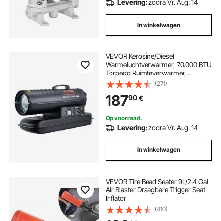
Levering:
zodra Vr. Aug. 14
In winkelwagen
VEVOR Kerosine/Diesel
Warmeluchtverwarmer, 70.000 BTU
Torpedo Ruimteverwarmer,
Draagbaar met
(271)
Thermostaatregeling, 19-liter tank,
187
90
€
Efficiënte Kerosineverwarmer voor
Binnen- en Buitengebruik voor
Thuis, Bouwplaats, Industrie,
Op voorraad.
Werkplaatsen, Zwart
Levering:
zodra Vr. Aug. 14
In winkelwagen
VEVOR Tire Bead Seater 9L/2.4 Gal
Air Blaster Draagbare Trigger Seat
Inflator
(410)