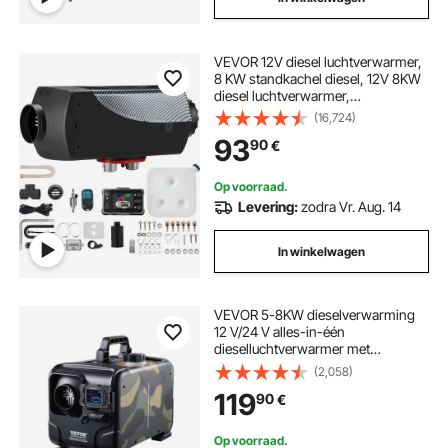
VEVOR 12V diesel luchtverwarmer,
8 KW standkachel diesel, 12V 8KW
diesel luchtverwarmer,
standkachel, diesel
(16,724)
luchtverwarmer, luchtverwarmer,
93
90
€
voor auto RV boten vrachtwagen
camper bus
Op voorraad.
Levering:
zodra Vr. Aug. 14
In winkelwagen
VEVOR 5-8KW dieselverwarming
12 V/24 V alles-in-één
dieselluchtverwarmer met
Bluetooth-app, afstandsbediening,
(2,058)
display en CO-alarm, snelle
119
90
€
verwarming, horizontale draagbare
horizontale dieselverwarming
Op voorraad.