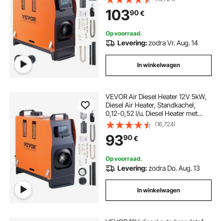
Bluetooth-app.
103
90
€
Op voorraad.
Levering:
zodra Vr. Aug. 14
In winkelwagen
VEVOR Air Diesel Heater 12V 5kW,
Diesel Air Heater, Standkachel,
0,12-0,52 l/u. Diesel Heater met
LCD-scherm en afstandsbediening.
(16,724)
93
90
€
Op voorraad.
Levering:
zodra Do. Aug. 13
In winkelwagen