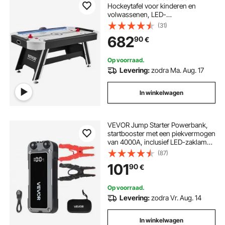
Hockeytafel voor kinderen en
volwassenen, LED-
sporthockeyspel met 2 pucks, 2
(31)
sliders en elektronisch
682
90
€
scoresysteem, arcade-gameset
voor de gamekamer
Op voorraad.
Levering:
zodra Ma. Aug. 17
In winkelwagen
VEVOR Jump Starter Powerbank,
startbooster met een piekvermogen
van 4000A, inclusief LED-zaklamp
en kabel, geschikt voor motoren tot
(87)
10 liter benzine/8 liter diesel.
101
90
€
Draagbare booster met snelladen
en veiligheidsbescherming voor
noodgevallen.
Op voorraad.
Levering:
zodra Vr. Aug. 14
In winkelwagen