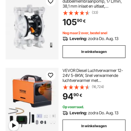
dubbelmembraanpomp, 17 L/min,
38,1 mm inlaat en uitlaat,
pneumatische afvalolie-
(33)
transportpomp, max. 100 psi,
105
90
€
polypropyleen behuizing,
luchtbediend voor diesel, vet,
kerosine, benzine
Nog maar2 over, bestel snel
Levering:
zodra Do. Aug. 13
In winkelwagen
VEVOR Diesel Luchtverwarmer 12-
24V 5-8KW, Snel verwarmende
luchtverwarmer met
afstandsbediening en vierkant
(16,724)
digitaal kleurendisplay, geluidsarm,
94
90
€
voor camper, vrachtwagen, boot,
trailer
Op voorraad.
Levering:
zodra Do. Aug. 13
In winkelwagen