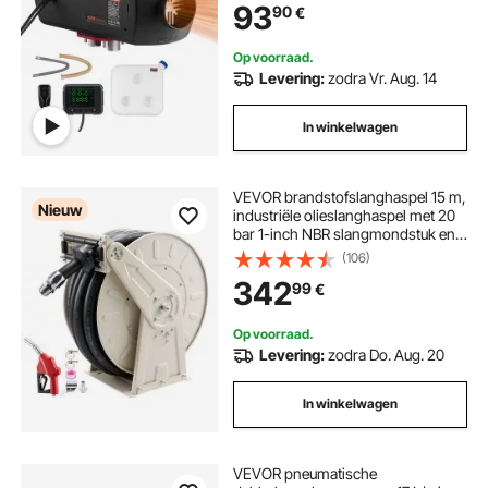
93
90
€
brandstoftank, geluidsarm, voor
camper, vrachtwagen, boot, trailer
Op voorraad.
Levering:
zodra Vr. Aug. 14
In winkelwagen
VEVOR brandstofslanghaspel 15 m,
Nieuw
industriële olieslanghaspel met 20
bar 1-inch NBR slangmondstuk en
automatische oprolfunctie,
(106)
intrekbare slanghaspel voor diesel
342
99
€
en kerosine
Op voorraad.
Levering:
zodra Do. Aug. 20
In winkelwagen
VEVOR pneumatische