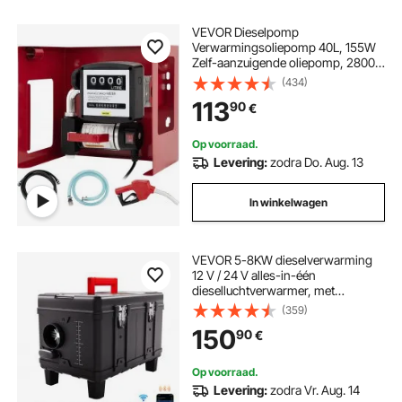
VEVOR Dieselpomp
Verwarmingsoliepomp 40L, 155W
Zelf-aanzuigende oliepomp, 2800
tpm Motortoerental Oliezuigpomp
(434)
Zelf-aanzuigend, 20 kg
113
90
€
Dieselbrandstoftransportpomp,
Teller Automatische pomp voor
biobrandstof
Op voorraad.
Levering:
zodra Do. Aug. 13
In winkelwagen
VEVOR 5-8KW dieselverwarming
12 V / 24 V alles-in-één
dieselluchtverwarmer, met
Bluetooth-appbediening,
(359)
afstandsbediening, display en CO-
150
90
€
alarm, snel verwarmende
draagbare dieselverwarming voor
voertuigen
Op voorraad.
Levering:
zodra Vr. Aug. 14