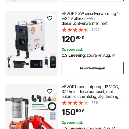
VEVOR 2 kW dieselverwarming 12
V/24 V alles-in-één
dieselluchtverwarmer, met
Bluetooth-appbediening,
(1,922)
afstandsbediening, display en CO-
120
90
€
alarm, snel verwarmende
draagbare verticale
dieselverwarming
Op voorraad.
Levering:
zodra Vr. Aug. 14
In winkelwagen
VEVOR brandstofpomp, 12 V DC,
37 L/min, dieselpompset, met
automatische afslag, afgifteslang,
oververhittingsbeveiliging,
(551)
stroomkabel, explosieveilig, voor
150
90
€
benzine, diesel en kerosine
Op voorraad.
Levering:
zodra Vr. Aug. 14