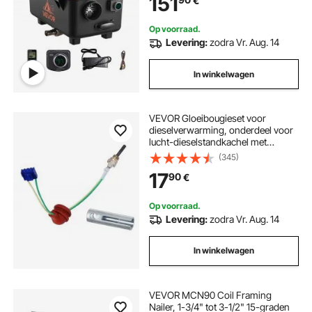
151
€
Brandstoftank voor Vrachtwagens
Campers
Op voorraad.
Levering:
zodra Vr. Aug. 14
In winkelwagen
VEVOR Gloeibougieset voor
dieselverwarming, onderdeel voor
lucht-dieselstandkachel met
demontage- en
(345)
installatiegereedschap,
17
90
€
dieselverwarmingsconversieset
voor vervanging van 2 kW/5 kW/8
kW dieselverwarmingen
Op voorraad.
Levering:
zodra Vr. Aug. 14
In winkelwagen
VEVOR MCN90 Coil Framing
Nailer, 1-3/4" tot 3-1/2" 15-graden