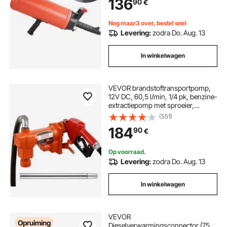
136
90
€
Nog maar3 over, bestel snel
Levering:
zodra Do. Aug. 13
In winkelwagen
VEVOR brandstoftransportpomp,
12V DC, 60,5 l/min, 1/4 pk, benzine-
extractiepomp met sproeier,
uitlaatslang en aanzuigbuis voor
(551)
benzine, diesel, kerosine, ethanol
184
90
€
en methanolmengsels en biodiesel
Op voorraad.
Levering:
zodra Do. Aug. 13
In winkelwagen
VEVOR
Opruiming
Dieselverwarmingsconnector (75