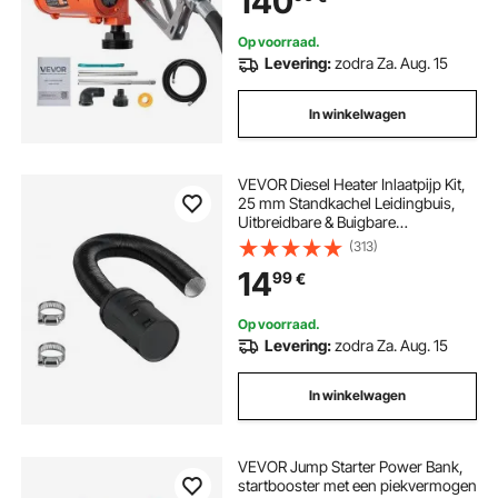
140
Op voorraad.
Levering:
zodra Za. Aug. 15
In winkelwagen
VEVOR Diesel Heater Inlaatpijp Kit,
25 mm Standkachel Leidingbuis,
Uitbreidbare & Buigbare
Luchtinlaatfilter Demperslang Kit
(313)
voor 2 kW 5 kW 8 kW
14
99
€
Luchtverwarmer
Op voorraad.
Levering:
zodra Za. Aug. 15
In winkelwagen
VEVOR Jump Starter Power Bank,
startbooster met een piekvermogen