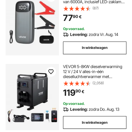
van 6000A, inclusief LED-zaklamp
en kabel, geschikt voor diesel- en
(87)
benzinemotoren tot 10 liter. Deze
77
90
€
auto-accubooster biedt snelladen
en veiligheidsbescherming voor
noodgevallen.
Op voorraad.
Levering:
zodra Vr. Aug. 14
In winkelwagen
VEVOR 5-8KW dieselverwarming
12 V / 24 V alles-in-één
dieselluchtverwarmer met
Bluetooth-appbediening,
(2,058)
afstandsbediening, display en CO-
119
90
€
alarm, snel verwarmende verticale
draagbare dieselverwarming
Op voorraad.
Levering:
zodra Do. Aug. 13
In winkelwagen