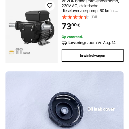
VEVOR brandstofovervoerpomp,
230V AC, elektrische
dieselovervoerpomp, 60 l/min,
maximale aanzuighoogte 2,4 m,
(131)
maximale opvoerhoogte 13,7 m,
73
90
€
voor kerosine, biodiesel en
landbouwmachines.
Op voorraad.
Levering:
zodra Vr. Aug. 14
In winkelwagen