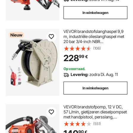
In winkelwagen
VEVOR brandstofslanghaspel 9,9
Nieuw
m, industriële olieslanghaspel met
20 bar 3/4-inch NBR
slangmondstuk en automatische
(106)
oprolfunctie, intrekbare
228
99
€
slanghaspel voor diesel en kerosine
Op voorraad.
Levering:
zodra Di. Aug. 11
In winkelwagen
VEVOR brandstofpomp, 12 V DC,
57 L/min, gietijzeren dieselpompset
met handpistool, persslang,
oververhittingsbeveiliging,
(551)
stroomkabel, explosieveilig, voor
90
€
benzine, diesel en kerosine