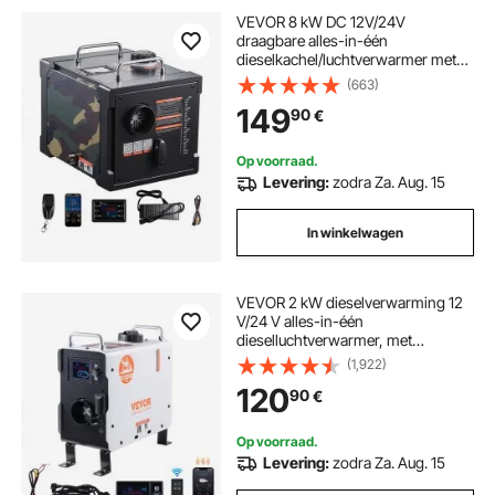
VEVOR 8 kW DC 12V/24V
draagbare alles-in-één
dieselkachel/luchtverwarmer met
Bluetooth-bediening,
(663)
afstandsbediening en lcd-scherm,
149
90
€
7 liter brandstoftank voor
vrachtwagens, campers en SUV's
Op voorraad.
Levering:
zodra Za. Aug. 15
In winkelwagen
VEVOR 2 kW dieselverwarming 12
V/24 V alles-in-één
dieselluchtverwarmer, met
Bluetooth-appbediening,
(1,922)
afstandsbediening, display en CO-
120
90
€
alarm, snel verwarmende
draagbare verticale
dieselverwarming
Op voorraad.
Levering:
zodra Za. Aug. 15