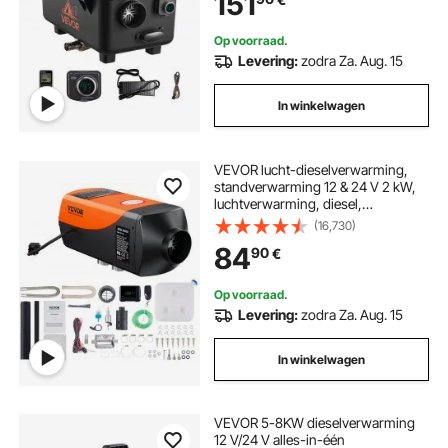
151
Brandstoftank voor Vrachtwagens
Campers
Op voorraad.
Levering:
zodra Za. Aug. 15
In winkelwagen
VEVOR lucht-dieselverwarming,
standverwarming 12 & 24 V 2 kW,
luchtverwarming, diesel,
standverwarming, 0,12–0,26 l/uur.
(16,730)
Dieselverwarming met lcd-display
84
90
€
en afstandsbediening voor auto's,
vrachtwagens, bussen, enz.
Op voorraad.
Levering:
zodra Za. Aug. 15
In winkelwagen
VEVOR 5-8KW dieselverwarming
12 V/24 V alles-in-één