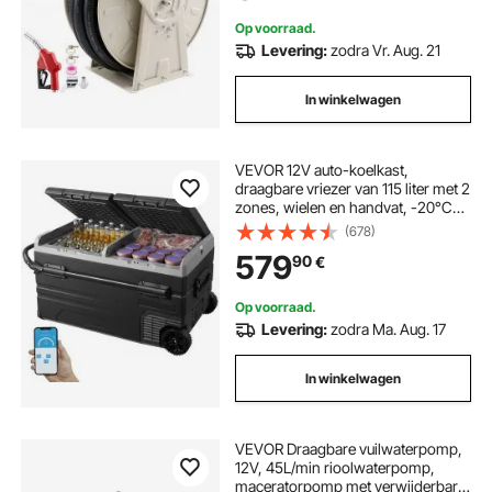
Op voorraad.
Levering:
zodra Vr. Aug. 21
In winkelwagen
VEVOR 12V auto-koelkast,
draagbare vriezer van 115 liter met 2
zones, wielen en handvat, -20°C
tot 20°C, 12/24V DC / 100-240V AC
(678)
compressor koeler voor
579
90
€
buitengebruik, kamperen en reizen
Op voorraad.
Levering:
zodra Ma. Aug. 17
In winkelwagen
VEVOR Draagbare vuilwaterpomp,
12V, 45L/min rioolwaterpomp,
maceratorpomp met verwijderbare