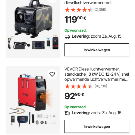
dieselluchtverwarmer met
Bluetooth-app, afstandsbediening,
(2,059)
display en CO-alarm, snelle
119
90
€
verwarming, horizontale draagbare
horizontale dieselverwarming
Op voorraad.
Levering:
zodra Za. Aug. 15
In winkelwagen
VEVOR Diesel luchtverwarmer,
standkachel, 8 kW DC 12-24 V, snel
opwarmende luchtverwarmer met
afstandsbediening, blauw LCD-
(16,730)
scherm en
92
90
€
voorverwarmingsfunctie,
geluidsarm, voor campers,
vrachtwagens, boten en trailers.
Op voorraad.
Levering:
zodra Za. Aug. 15
In winkelwagen