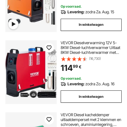
Lucht-dieselverwarming, bus,
Op voorraad.
vrachtwagen, enz.
Levering:
zodra Za. Aug. 15
In winkelwagen
VEVOR Dieselverwarming 12V 5-
8KW Diesel-luchtverwarmer Uitlaat
8KW Diesel-luchtverwarmer met
afstandsbediening & LCD-
(16,730)
thermostaatmonitor voor
114
99
€
autotrucks Motorhome Boot en bus
Op voorraad.
Levering:
zodra Zo. Aug. 16
In winkelwagen
VEVOR Diesel kacheldemper
uitlaatdemperset met 2 klemmen en
schroeven, aluminiumlegering,