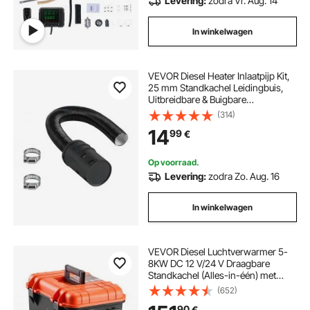
Levering:
zodra Vr. Aug. 14
In winkelwagen
VEVOR Diesel Heater Inlaatpijp Kit,
25 mm Standkachel Leidingbuis,
Uitbreidbare & Buigbare
Luchtinlaatfilter Demperslang Kit
(314)
voor 2 kW 5 kW 8 kW
14
99
€
Luchtverwarmer
Op voorraad.
Levering:
zodra Zo. Aug. 16
In winkelwagen
VEVOR Diesel Luchtverwarmer 5-
8KW DC 12 V/24 V Draagbare
Standkachel (Alles-in-één) met
Afstandsbediening en LCD-
(652)
scherm, Laag Geluidsniveau, 4 L
90
€