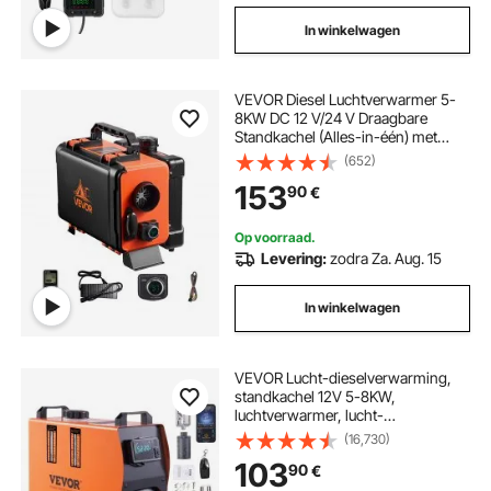
In winkelwagen
VEVOR Diesel Luchtverwarmer 5-
8KW DC 12 V/24 V Draagbare
Standkachel (Alles-in-één) met
afstandsbediening en LCD-scherm,
(652)
Laag geluidsniveau, 4,5 L
153
90
€
Brandstoftank voor Vrachtwagens
en Campers
Op voorraad.
Levering:
zodra Za. Aug. 15
In winkelwagen
VEVOR Lucht-dieselverwarming,
standkachel 12V 5-8KW,
luchtverwarmer, lucht-
dieselverwarming, standkachel,
(16,730)
luchtverwarmer, 0,16-0,62 l/u.
103
90
€
Dieselverwarming met LCD-
scherm en afstandsbediening.