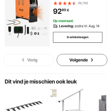
met afstandsbediening, digitaal
(16,730)
kleurendisplay en gesproken
92
90
€
aankondiging, geluidsarm, voor
camper, vrachtwagen, boot,
trailer
Op voorraad.
Levering:
zodra Vr. Aug. 14
In winkelwagen
Vorig
Volgende
Dit vind je misschien ook leuk