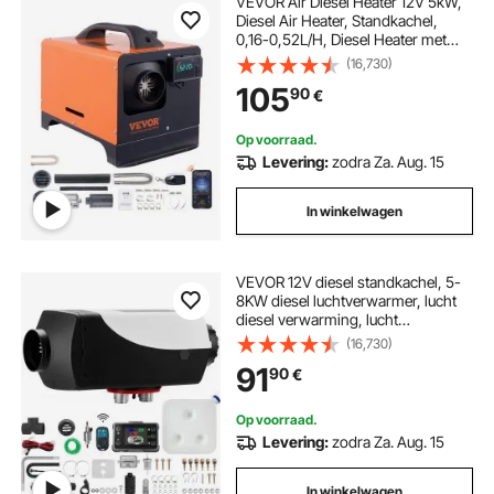
VEVOR Air Diesel Heater 12V 5kW,
Diesel Air Heater, Standkachel,
0,16-0,52L/H, Diesel Heater met
LCD-scherm & 10m
(16,730)
afstandsbediening & Bluetooth
105
90
€
APP-bediening
Op voorraad.
Levering:
zodra Za. Aug. 15
In winkelwagen
VEVOR 12V diesel standkachel, 5-
8KW diesel luchtverwarmer, lucht
diesel verwarming, lucht
standkachel, lucht diesel
(16,730)
verwarming, standkachel voor
91
90
€
auto's, campers, boten,
vrachtwagens, campers, bussen
Op voorraad.
Levering:
zodra Za. Aug. 15
In winkelwagen