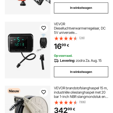
In winkelwagen
VEVOR
Dieselluchtverwarmerregelaar, DC
5V universele
thermostaatschakelaar voor
(28)
dieselverwarming,
16
99
€
parkeerverwarmingsregelaar met
LCD-scherm en afstandsbediening,
dieselverwarmingsschakelaar voor
Op voorraad.
2kW/5kW/8kW
Levering:
zodra Za. Aug. 15
parkeerverwarmingen
In winkelwagen
VEVOR brandstofslanghaspel 15 m,
Nieuw
industriële olieslanghaspel met 20
bar 1-inch NBR slangmondstuk en
automatische oprolfunctie,
(106)
intrekbare slanghaspel voor diesel
342
99
€
en kerosine