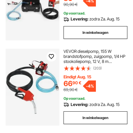
-
4%
90,90
€
Op voorraad.
Levering:
zodra Za. Aug. 15
In winkelwagen
VEVOR dieselpomp, 155 W
brandstofpomp, zuigpomp, 1/4 HP
stookoliepomp, 12 V, 8 m
opvoerhoogte, 3 m aanzuighoogte,
(203)
zelfaanzuigend, automatisch
doseermondstuk, 4 m uitlaatslang
Eindigt Aug. 15
voor diesel, kerosine en
66
90
€
-
4%
transformatorolie.
69,90
€
Op voorraad.
Levering:
zodra Za. Aug. 15
In winkelwagen