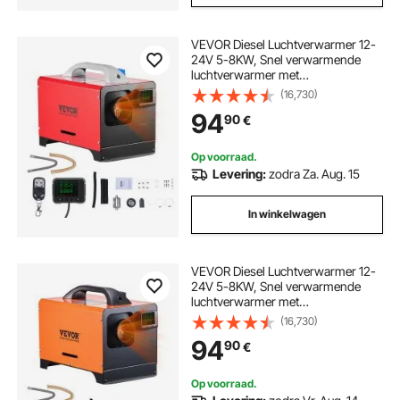
VEVOR Diesel Luchtverwarmer 12-
24V 5-8KW, Snel verwarmende
luchtverwarmer met
afstandsbediening en zwarte LCD-
(16,730)
schakelaar en
94
90
€
voorverwarmingsfunctie,
geluidsarm, voor camper,
vrachtwagen, boot, trailer
Op voorraad.
Levering:
zodra Za. Aug. 15
In winkelwagen
VEVOR Diesel Luchtverwarmer 12-
24V 5-8KW, Snel verwarmende
luchtverwarmer met
afstandsbediening en vierkant
(16,730)
digitaal kleurendisplay, geluidsarm,
94
90
€
voor camper, vrachtwagen, boot,
trailer
Op voorraad.