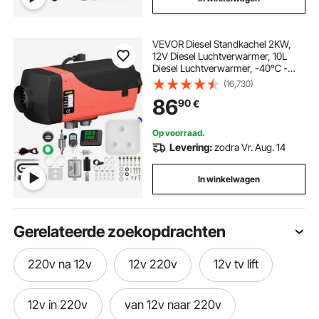
VEVOR Diesel Standkachel 2KW,
12V Diesel Luchtverwarmer, 10L
Diesel Luchtverwarmer, -40℃ -
+20℃ Diesel Luchtverwarmer met
(16,730)
LCD-scherm, LCD-schakelaar,
86
90
€
Geluiddemper, Aluminium
Luchtverwarmer
Op voorraad.
Levering:
zodra Vr. Aug. 14
In winkelwagen
Gerelateerde zoekopdrachten
220v na 12v
12v 220v
12v tv lift
12v in 220v
van 12v naar 220v