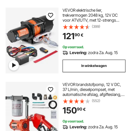
VEVOR elektrische lier,
trekvermogen 2048 kg, 12V DC
voor ATV/UTV, met 12-strengs
synthetisch touw (Φ1/4 inch x 39 ft),
(399)
aluminium kabelgeleider,
121
90
€
afstandsbedieningen, IP55
waterbestendigheid
Op voorraad.
Levering:
zodra Za. Aug. 15
In winkelwagen
VEVOR brandstofpomp, 12 V DC,
37 L/min, dieselpompset, met
automatische afslag, afgifteslang,
oververhittingsbeveiliging,
(552)
stroomkabel, explosieveilig, voor
150
90
€
benzine, diesel en kerosine
Op voorraad.
Levering:
zodra Za. Aug. 15