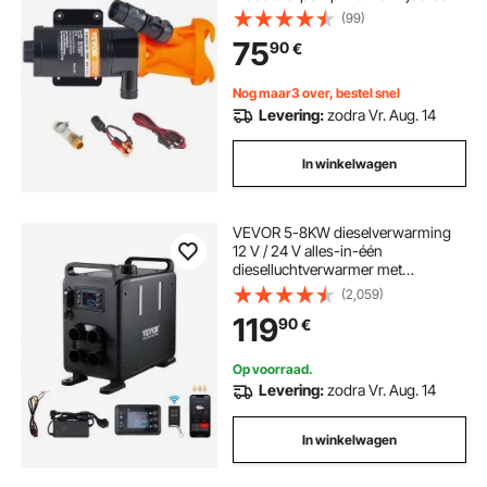
snelkoppelingsklep, metalen
(99)
slangklem, netsnoer, voor camper,
75
90
€
boot, boot en camper
Nog maar3 over, bestel snel
Levering:
zodra Vr. Aug. 14
In winkelwagen
VEVOR 5-8KW dieselverwarming
12 V / 24 V alles-in-één
dieselluchtverwarmer met
Bluetooth-appbediening,
(2,059)
afstandsbediening, display en CO-
119
90
€
alarm, snel verwarmende verticale
draagbare dieselverwarming
Op voorraad.
Levering:
zodra Vr. Aug. 14
In winkelwagen