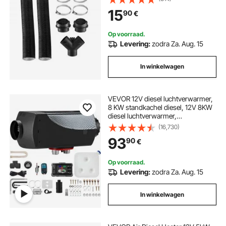
Luchtkanaal Ontluchtingsset voor 5
15
90
€
kW 8 kW Diesel Heaters Zwart
Op voorraad.
Levering:
zodra Za. Aug. 15
In winkelwagen
VEVOR 12V diesel luchtverwarmer,
8 KW standkachel diesel, 12V 8KW
diesel luchtverwarmer,
standkachel, diesel
(16,730)
luchtverwarmer, luchtverwarmer,
93
90
€
voor auto RV boten vrachtwagen
camper bus
Op voorraad.
Levering:
zodra Za. Aug. 15
In winkelwagen