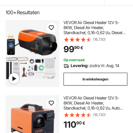
100+
Resultaten
VEVOR Air Diesel Heater 12V 5-
8KW, Diesel Air Heater,
Standkachel, 0,16-0,62 l/u. Diesel
Heater met LCD-scherm,
(16,730)
afstandsbediening en Bluetooth-
99
90
€
app.
Op voorraad.
Levering:
zodra Vr. Aug. 14
In winkelwagen
VEVOR Air Diesel Heater 12V 5-
8KW, Diesel Air Heater,
Standkachel, 0,16-0,62 l/u. Auto
Diesel Heater met LCD-scherm,
(16,730)
afstandsbediening en Bluetooth
110
90
€
APP-bediening.