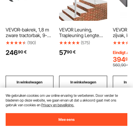
VEVOR-bakrek, 1,8 m
VEVOR Leuning,
VEVOR sl
zware tractorbak, 9-
Trapleuning Lengte
zijvak, k
tands rail voor lader,
121,9 cm, Leuning
armleunin
(190)
(575)
tractor, schranklader,
Wandleuning
eenperso
246
57
90
€
90
€
2000 kg
Wandtrap 91,4
relaxfaute
Eindigt Au
laadvermogen,
cm,Trapleuning
voudig ve
394
90
boutbevestiging, voor
Hoogte, Roestvrij Staal
rugleunin
560
,90
€
efficiënte
met Metalen Pluggen,
eenperso
grondafgraving en
Banister Rail Support
uitschuif
bakbescherming
Kit Gepolijst RVS Voor
2 wielen 
In winkelwagen
In winkelwagen
In w
Binnen en Buiten
opbergrui
grijs
We gebruiken cookies om uw online ervaring te verbeteren. Door verder te
bladeren op deze website, we gaan ervan uit dat u akkoord gaat met ons
gebruik van cookies en
Privacy en beveiliging.
Aanbevolen zoekopdrachten
Mee eens
schakelaar boot 12v
dc 12v motor
12v 230 v