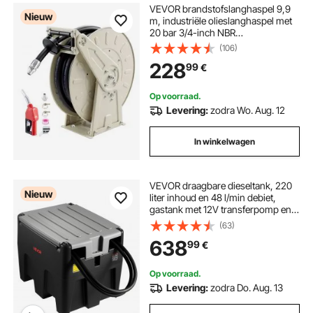
VEVOR brandstofslanghaspel 9,9
Nieuw
m, industriële olieslanghaspel met
20 bar 3/4-inch NBR
slangmondstuk en automatische
(106)
oprolfunctie, intrekbare
228
99
€
slanghaspel voor diesel en kerosine
Op voorraad.
Levering:
zodra Wo. Aug. 12
In winkelwagen
VEVOR draagbare dieseltank, 220
Nieuw
liter inhoud en 48 l/min debiet,
gastank met 12V transferpomp en 4
m rubberen slang, PE
(63)
dieseltransfertanks voor
638
99
€
brandstoftransport, zwart
Op voorraad.
Levering:
zodra Do. Aug. 13