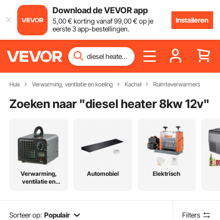
Download de VEVOR app
Installeren
5
,00
€
korting vanaf
99
,00
€
op je
eerste 3 app-bestellingen.
Huis
Verwarming, ventilatie en koeling
Kachel
Ruimteverwarmers
Zoeken naar "
diesel heater 8kw 12v
"
Verwarming,
Automobiel
Elektrisch
ventilatie en
koeling
Sorteer op:
Populair
Filters