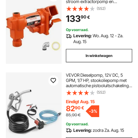
stroom extractorpomp en
brandstofcollectorontwerp voor
(552)
benzine, diesel, kerosine, biodiesel,
133
90
€
ethanol en methanolmengsels
Op voorraad.
Levering:
Wo. Aug. 12 - Za.
Aug. 15
In winkelwagen
VEVOR Dieselpomp, 12V DC, 5
GPM, 1/7 HP, stookoliepomp met
automatische pistooluitschakeling,
overbrengpomp, lange inlaat- en
(552)
uitlaatslang voor benzine, diesel,
kerosine, methanolmengsels
Eindigt Aug. 15
82
90
€
-
3%
85,90
€
Op voorraad.
Levering:
zodra Za. Aug. 15