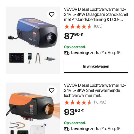
VEVOR Diesel Luchtverwarmer 12-
24V 5-8KW Draagbare Standkachel
met Afstandsbediening & LCD-
scherm, Laag Geluid, 10L
(665)
Brandstoftank voor Vrachtwagens
87
90
€
Campers
Op voorraad.
Levering:
zodra Za. Aug. 15
In winkelwagen
VEVOR Diesel Luchtverwarmer 12-
24V 5-8KW Snel verwarmende
luchtverwarmer met
afstandsbediening en digitaal
(16,730)
kleurendisplay en 10 L
93
90
€
brandstoftank, geluidsarm, voor
camper, vrachtwagen, boot, trailer
Op voorraad.
Levering:
zodra Za. Aug. 15