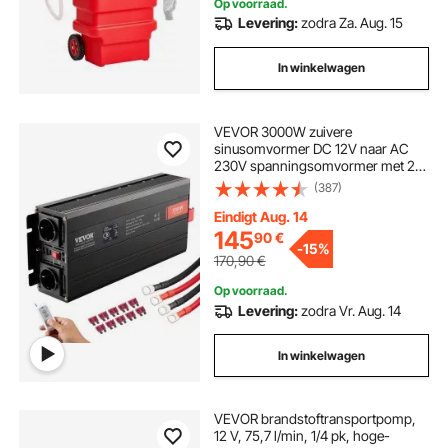
Op voorraad.
Levering:
zodra Za. Aug. 15
In winkelwagen
VEVOR 3000W zuivere
sinusomvormer DC 12V naar AC
230V spanningsomvormer met 2
stopcontacten, 2 USB-poorten, 1
(387)
Type-C-poort, LCD-scherm en
afstandsbediening voor grote
Eindigt Aug. 14
huishoudelijke apparaten
145
90
€
-
15%
170,90
€
Op voorraad.
Levering:
zodra Vr. Aug. 14
In winkelwagen
VEVOR brandstoftransportpomp,
12 V, 75,7 l/min, 1/4 pk, hoge-