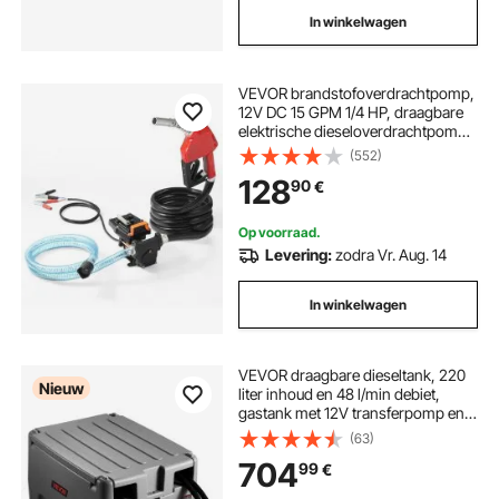
In winkelwagen
VEVOR brandstofoverdrachtpomp,
12V DC 15 GPM 1/4 HP, draagbare
elektrische dieseloverdrachtpomp
met automatisch afsluitende
(552)
brandstofsproeier, lange inlaat- en
128
90
€
uitlaatslang voor benzine, diesel,
kerosine, methanolmengsels
Op voorraad.
Levering:
zodra Vr. Aug. 14
In winkelwagen
VEVOR draagbare dieseltank, 220
Nieuw
liter inhoud en 48 l/min debiet,
gastank met 12V transferpomp en 4
m rubberen slang, PE
(63)
dieseltransfertanks voor
704
99
€
brandstoftransport, grijs