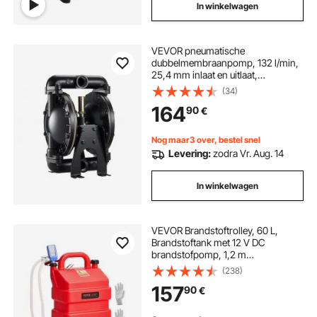
In winkelwagen
VEVOR pneumatische
dubbelmembraanpomp, 132 l/min,
25,4 mm inlaat en uitlaat,
pneumatische afvalolie-
(34)
transportpomp, max. 114 psi,
164
90
€
behuizing van aluminiumlegering,
voor diesel, vet, kerosine, benzine
en olie
Nog maar3 over, bestel snel
Levering:
zodra Vr. Aug. 14
In winkelwagen
VEVOR Brandstoftrolley, 60 L,
Brandstoftank met 12 V DC
brandstofpomp, 1,2 m
aanvoerslang en Auto-Stop
(238)
sensormondstuk, Tankadapter,
157
90
€
Geschikt voor diesel en benzine,
Rood