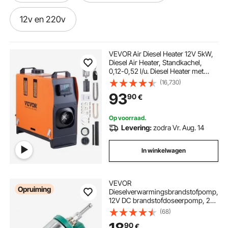
12v en 220v
12v zonnepaneel voor camper
VEVOR Air Diesel Heater 12V 5kW,
Diesel Air Heater, Standkachel,
0,12-0,52 l/u. Diesel Heater met
zonnepanelen camper 12v
LCD-scherm en afstandsbediening.
(16,730)
93
90
€
zonnepaneel 12v camper
12v gate
Op voorraad.
Levering:
zodra Vr. Aug. 14
omvormer van 230 naar 12v
In winkelwagen
12v omvormer 230
VEVOR
Opruiming
Dieselverwarmingsbrandstofpomp,
omvormer 12v naar 230
12v dc aansluiting
12V DC brandstofdoseerpomp, 22
ml Air Diesel
(68)
parkeerverwarmingspompen
lier aanhangwagen 12v
90
€
geschikt voor 2kW 5kW 8kW