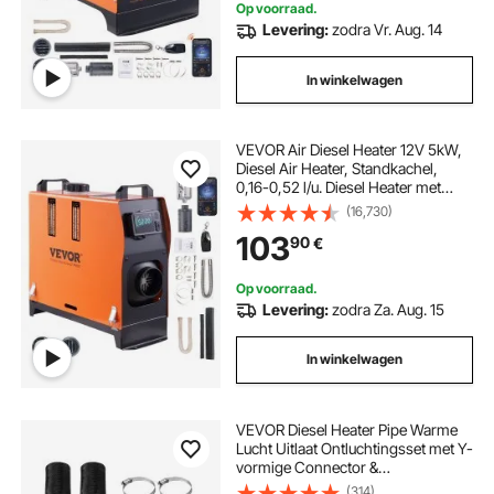
Op voorraad.
Levering:
zodra Vr. Aug. 14
In winkelwagen
VEVOR Air Diesel Heater 12V 5kW,
Diesel Air Heater, Standkachel,
0,16-0,52 l/u. Diesel Heater met
LCD-scherm, afstandsbediening en
(16,730)
Bluetooth-app.
103
90
€
Op voorraad.
Levering:
zodra Za. Aug. 15
In winkelwagen
VEVOR Diesel Heater Pipe Warme
Lucht Uitlaat Ontluchtingsset met Y-
vormige Connector &
Luchtkanaalklemmen, Standkachel
(314)