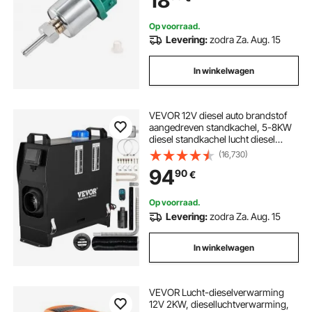
18
parkeerverwarming, stil ontwerp,
pulstechnologie
Op voorraad.
Levering:
zodra Za. Aug. 15
In winkelwagen
VEVOR 12V diesel auto brandstof
aangedreven standkachel, 5-8KW
diesel standkachel lucht diesel
kachel, lucht diesel kachel voor auto
(16,730)
camper vrachtwagen camper bus
94
90
€
met afstandsbediening, zwarte
LCD-schakelaar en 1 luchtuitlaat
Op voorraad.
Levering:
zodra Za. Aug. 15
In winkelwagen
VEVOR Lucht-dieselverwarming
12V 2KW, dieselluchtverwarming,