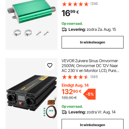
parkeerverwarmingsgeluiddemper
(314)
voor 2 kW / 5 kW / 8 kW
16
99
€
parkeerverwarming
Op voorraad.
Levering:
zodra Za. Aug. 15
In winkelwagen
VEVOR Zuivere Sinus Omvormer
2500W, Omvormer DC 12V Naar
AC 230 V en Monitor LCD, Pure
Sinus Omvormer Piekvermogen
(581)
5000W, Spanningsomvormer Pure
Sinus en Afstandsbediening, Auto
Eindigt Aug. 14
Omvormer Veilig Huis
132
90
€
-
5%
139,90
€
Op voorraad.
Levering:
zodra Vr. Aug. 14
In winkelwagen