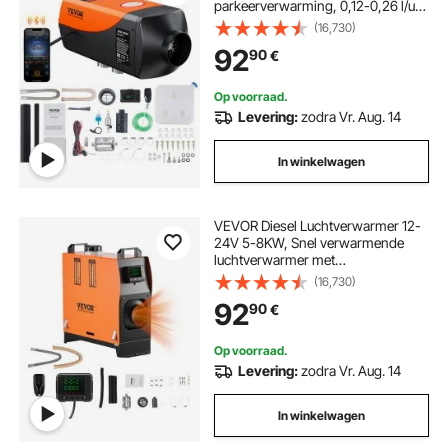
parkeerverwarming, 0,12-0,26 l/u
dieselverwarming met lcd-scherm,
(16,730)
afstandsbediening en Bluetooth-
92
90
€
app
Op voorraad.
Levering:
zodra Vr. Aug. 14
In winkelwagen
VEVOR Diesel Luchtverwarmer 12-
24V 5-8KW, Snel verwarmende
luchtverwarmer met
afstandsbediening, digitaal
(16,730)
kleurendisplay en gesproken
92
90
€
aankondiging, geluidsarm, voor
camper, vrachtwagen, boot, trailer
Op voorraad.
Levering:
zodra Vr. Aug. 14
In winkelwagen