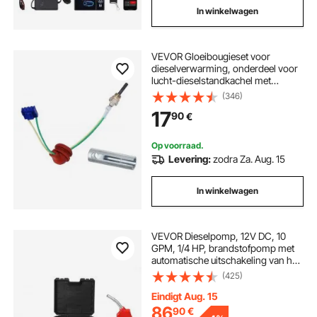
In winkelwagen
VEVOR Gloeibougieset voor
dieselverwarming, onderdeel voor
lucht-dieselstandkachel met
demontage- en
(346)
installatiegereedschap,
17
90
€
dieselverwarmingsconversieset
voor vervanging van 2 kW/5 kW/8
kW dieselverwarmingen
Op voorraad.
Levering:
zodra Za. Aug. 15
In winkelwagen
VEVOR Dieselpomp, 12V DC, 10
GPM, 1/4 HP, brandstofpomp met
automatische uitschakeling van het
pistool, hoge doorstroming, inlaat-
(425)
en uitlaatslang voor diesel,
kerosine, transformatorbrandstof
Eindigt Aug. 15
86
90
€