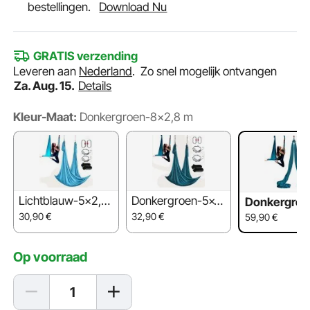
bestellingen.
Download Nu
GRATIS verzending
Leveren aan
Nederland
.
Zo snel mogelijk ontvangen
Za. Aug. 15.
Details
Kleur-Maat:
Donkergroen-8x2,8 m
Lichtblauw-5x2,8
Donkergroen-5x2,
Donkergroe
m
8 m
2,8 m
30,90
€
32,90
€
59,90
€
Op voorraad