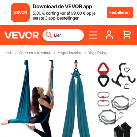
Download de VEVOR app
Installeren
5
,00
€
korting vanaf
99
,00
€
op je
eerste 3 app-bestellingen.
Huis
Sport en buitenshuis
Yoga-uitrusting
Yoga Swing