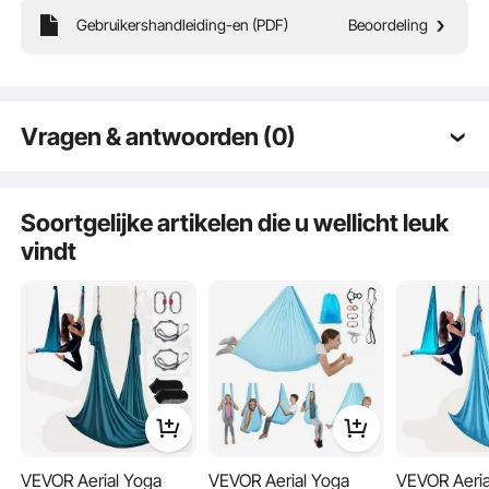
Gebruikershandleiding-en (PDF)
Beoordeling
Voor onze yoga-schommelhangmat hebben we gekozen voor hoogwaardig
nylon van 100 g/m². Het is professioneel geweven, antislip en licht rekbaar om
een ​​comfortabele en probleemloze training te garanderen.
Vragen & antwoorden (0)
Typische vragen gesteld over producten:
Is het product duurzaam? ...
Soortgelijke artikelen die u wellicht leuk
vindt
Stel de eerste vraag
VEVOR Aerial Yoga
VEVOR Aerial Yoga
VEVOR Aeria