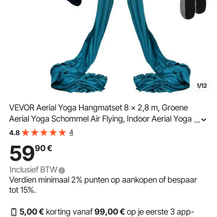
1/12
VEVOR Aerial Yoga Hangmatset 8 x 2,8 m, Groene
Aerial Yoga Schommel Air Flying, Indoor Aerial Yoga
...
Hangmat Schommel, Max. Draagvermogen 1000 kg,
4
4.8
incl. Yogasokken & Stalen Karabijnhaak & Aluminium
59
90
€
Draaibare
Inclusief BTW
Verdien minimaal
2%
punten op aankopen of bespaar
tot
15%
.
5
,00
€
korting vanaf
99
,00
€
op je eerste 3 app-