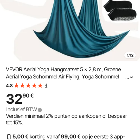
1/12
VEVOR Aerial Yoga Hangmatset 5 x 2,8 m, Groene
Aerial Yoga Schommel Air Flying, Yoga Schommel
...
Hangmat Schommel 1000 kg Max. Draagvermogen,
4
4.8
incl. Yogasokken & Stalen Karabijnhaak, Anti-
32
90
€
zwaartekracht Oefeningen
Inclusief BTW
Verdien minimaal
2%
punten op aankopen of bespaar
tot
15%
.
5
,00
€
korting vanaf
99
,00
€
op je eerste 3 app-