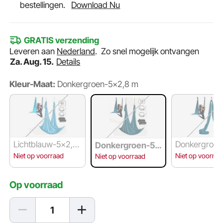
bestellingen.
Download Nu
GRATIS verzending
Leveren aan
Nederland
.
Zo snel mogelijk ontvangen
Za. Aug. 15.
Details
Kleur-Maat:
Donkergroen-5x2,8 m
Lichtblauw-5x2,8
Donkergroen
Donkergroen-5x
m
8 m
2,8 m
Niet op voorraad
Niet op voorraa
Niet op voorraad
Op voorraad