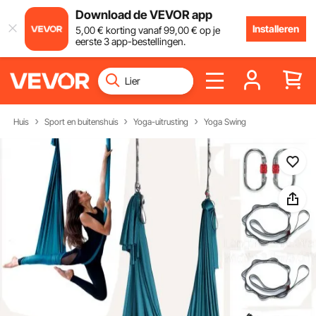
Download de VEVOR app
Installeren
5
,00
€
korting vanaf
99
,00
€
op je
eerste 3 app-bestellingen.
Huis
Sport en buitenshuis
Yoga-uitrusting
Yoga Swing