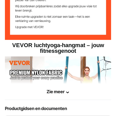
2,08 kg
Productgewicht
VEVOR luchtyoga-hangmat – jouw
fitnessgenoot
Zie meer
Productgidsen en documenten