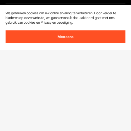
We gebruiken cookies om uw online ervaring te verbeteren. Door verder te
Klantenservice
bladeren op deze website, we gaan ervan uit dat u akkoord gaat met ons
gebruik van cookies en
Privacy en beveiliging.
Neem contact op
Mee eens
Bronnen
Retourneren en vervangingen
Leden Programma
Uw bestellingen
Over Ons
Pro-ledenprogramma
Jouw rekening
Over VEVOR
Verzendtarieven & beleid
Download de VEVOR App
Voorwaarden van de dienst
Betalingswijzen
Privacybeleid
Hulp en veelgestelde vragen
Pro Member Program Algemene Voorwaarden
Delen naar