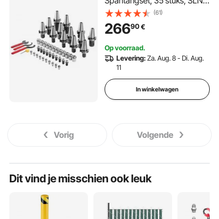
Spantangset, 35 stuks, SLN
FMB ER16/32 APU
(61)
Gereedschapshouder
266
90
€
Veerstalen spantanghouder
met 10 aantrekbouten en 3
Op voorraad.
sleutels, voor freesmachines,
Levering:
Za. Aug. 8 - Di. Aug.
boren
11
In winkelwagen
Vorig
Volgende
Dit vind je misschien ook leuk