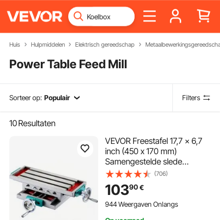
Huis
Hulpmiddelen
Elektrisch gereedschap
Metaalbewerkingsgereedsch
Power Table Feed Mill
Sorteer op:
Populair
Filters
10
Resultaten
VEVOR Freestafel 17,7 × 6,7
inch (450 x 170 mm)
Samengestelde slede
Freestafel 30 kg
(706)
Multifunctionele werktafel
103
90
€
Kruisfreesmachine
Samengestelde 2-assige 4-
944 Weergaven Onlangs
weg voor alle