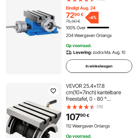
mm kruistafel
Eindigt Aug. 24
tafelboormachine voor boor-
72
90
€
en freesmachines (MX-75)
-
4%
75,90
€
100% Over
204 Weergaven Onlangs
Op voorraad.
Levering:
zodra Ma. Aug. 10
In winkelwagen
VEVOR 25.4x17.8
cm(10x7inch) kantelbare
freestafel, 0 - 80 °
verstelbare kantelhoekplaat
(75)
met 3 T-sleuven en een
107
90
€
verstelbare kruk, robuuste
kantelbare frees voor slijpen
112 Weergaven Onlangs
Op voorraad.