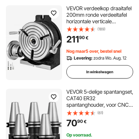
VEVOR verdeelkop draaitafel
200mm ronde verdeeltafel
horizontale verticale
verdeelkop verdeelkop
(189)
draaibaar voor frezen en
211
90
€
boren
Nog maar5 over, bestel snel
Levering:
zodra Wo. Aug. 12
In winkelwagen
VEVOR 5-delige spantangset,
CAT40 ER32
spantanghouder, voor CNC-
graveermachine en
(61)
freesdraaibank (CAT40
70
90
€
ER32)
Op voorraad.