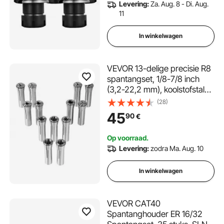
Levering:
Za. Aug. 8 - Di. Aug.
11
In winkelwagen
VEVOR 13-delige precisie R8
spantangset, 1/8-7/8 inch
(3,2-22,2 mm), koolstofstalen
spantanghouder 30 μm TIR
(28)
voor freesmachines,
45
90
€
boormachines,
boormachines en
Op voorraad.
bewerkingscentra
Levering:
zodra Ma. Aug. 10
In winkelwagen
VEVOR CAT40
Spantanghouder ER 16/32