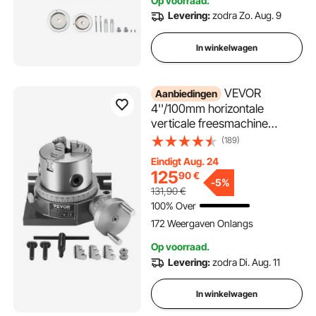
Op voorraad.
boorstandaards
Levering:
zodra Zo. Aug. 9
Tafelboorfreesmachine
In winkelwagen
VEVOR
Aanbiedingen
4''/100mm horizontale
verticale freesmachine
draaitafel met 3,1''/80mm 3-
(189)
klauwplaat en M10 T-
Eindigt Aug. 24
boutmoeren voor
125
90
€
freesmachine
-
5%
131,90
€
indexeergereedschappen
100% Over
172 Weergaven Onlangs
Op voorraad.
Levering:
zodra Di. Aug. 11
In winkelwagen