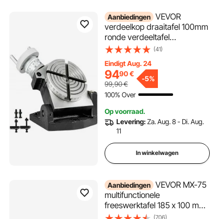
VEVOR
Aanbiedingen
verdeelkop draaitafel 100mm
ronde verdeeltafel
horizontale verticale
(41)
verdeelkop verdeelkop
Eindigt Aug. 24
draaibaar voor frezen en
94
90
€
boren
-
5%
99,90
€
100% Over
Op voorraad.
Levering:
Za. Aug. 8 - Di. Aug.
11
In winkelwagen
VEVOR MX-75
Aanbiedingen
multifunctionele
freeswerktafel 185 x 100 mm
freeswerktafel X 80 mm Y 75
(706)