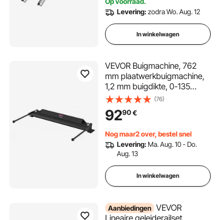
Op voorraad.
Levering:
zodra Wo. Aug. 12
In winkelwagen
VEVOR Buigmachine, 762
mm plaatwerkbuigmachine,
1,2 mm buigdikte, 0-135
graden verstelbaar,
(76)
metaalbuigmachine, geen
92
90
€
schudden, zware aluminium
buigapparatuur voor
Nog maar2 over, bestel snel
nauwkeurig stapelbuigen
Levering:
Ma. Aug. 10 - Do.
Aug. 13
In winkelwagen
VEVOR
Aanbiedingen
Lineaire geleiderailset,