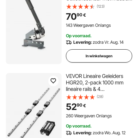
stalen frame, Stalen
(123)
plaatschaar met verlengde
70
90
€
handgreep voor het knippen
van staal, koper,
143 Weergaven Onlangs
wapeningsstaal en aluminium
Op voorraad.
Levering:
zodra Vr. Aug. 14
In winkelwagen
VEVOR Lineaire Geleiders
HGR20, 2-pack 1000 mm
lineaire rails & 4
schuifblokken, roestvrij staal
(28)
& hoge precisie, geleiderails
52
90
€
voor doe-het-zelf-
liefhebbers, CNC-
260 Weergaven Onlangs
freesmachines, draaibanken,
Op voorraad.
freesmachines, 3D-printers
Levering:
zodra Wo. Aug. 12