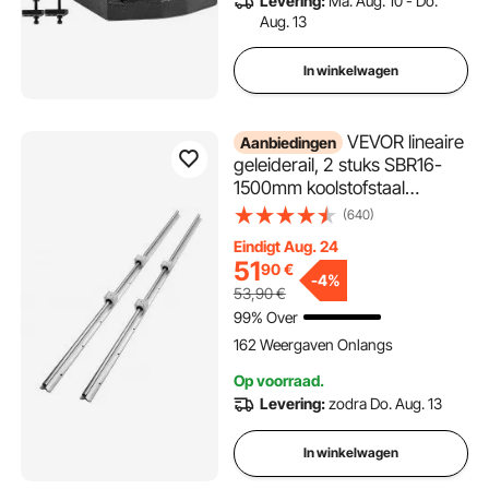
Levering:
Ma. Aug. 10 - Do.
Aug. 13
In winkelwagen
VEVOR lineaire
Aanbiedingen
geleiderail, 2 stuks SBR16-
1500mm koolstofstaal
aluminium geleiderail met 4
(640)
stuks SBR16UU glijblokken,
Eindigt Aug. 24
lineaire lagers, CNC-
51
90
€
onderdelen voor 3D-printers,
-
4%
53,90
€
frees-/draaimachines
99% Over
162 Weergaven Onlangs
Op voorraad.
Levering:
zodra Do. Aug. 13
In winkelwagen