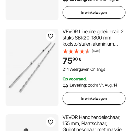
In winkelwagen
VEVOR Lineaire geleiderail, 2
stuks SBR20-1800 mm
koolstofstalen aluminium
geleiderail met 4 stuks
(640)
SBR20UU glijblokken, lineair
75
90
€
lagerblok, CNC-onderdelen
voor 3D-printer,
214 Weergaven Onlangs
frezen/draaien
Op voorraad.
Levering:
zodra Vr. Aug. 14
In winkelwagen
VEVOR Handhendelschaar,
155 mm, Plaatschaar,
Guillotineschaar met massief