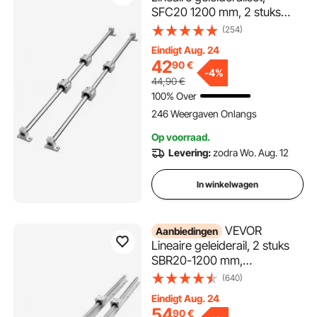
SFC20 1200 mm, 2 stuks
39,4 inch/1000 mm SFC20
(254)
geleiderails, 4 stuks SC20
Eindigt Aug. 24
glijblokken, 4 stuks
42
90
€
railsteunen, lineaire rails en
-
4%
44,90
€
lagerset voor
100% Over
geautomatiseerde machines,
246 Weergaven Onlangs
CNC doe-het-zelfproject
Op voorraad.
Levering:
zodra Wo. Aug. 12
In winkelwagen
VEVOR
Aanbiedingen
Lineaire geleiderail, 2 stuks
SBR20-1200 mm,
koolstofstalen aluminium
(640)
geleiderail met 4 stuks
Eindigt Aug. 24
SBR20UU glijblokken, lineair
54
90
€