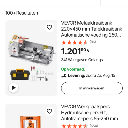
100+
Resultaten
VEVOR Metaaldraaibank
220x450 mm Tafeldraaibank
Automatische voeding 2500
tpm Toerental 1250 W
(86)
Borstelloze motor, met
1.201
90
€
accessoires, Draaibank voor
het bewerken van
341 Weergaven Onlangs
precisieonderdelen
Op voorraad.
Levering:
zodra Za. Aug. 15
In winkelwagen
VEVOR Werkplaatspers
Hydraulische pers 6 t,
Autoframepers 55-250 mm,
110 mm hefhoogte
(654)