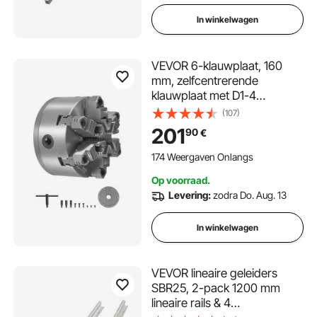
In winkelwagen
VEVOR 6-klauwplaat, 160
mm, zelfcentrerende
klauwplaat met D1-4
nokvergrendelingsdragerpla
(107)
at, klembereik 3-160 mm met
201
90
€
T-bouten, HT300 materiaal,
voor hout- en
174 Weergaven Onlangs
metaaldraaibanken.
Op voorraad.
Levering:
zodra Do. Aug. 13
In winkelwagen
VEVOR lineaire geleiders
SBR25, 2-pack 1200 mm
lineaire rails & 4