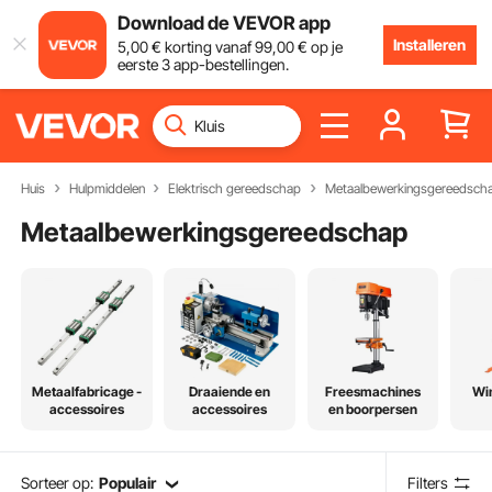
Download de VEVOR app
Installeren
5
,00
€
korting vanaf
99
,00
€
op je
eerste 3 app-bestellingen.
Huis
Hulpmiddelen
Elektrisch gereedschap
Metaalbewerkingsgereedsch
Metaalbewerkingsgereedschap
Metaalfabricage -
Draaiende en
Freesmachines
Wi
accessoires
accessoires
en boorpersen
Sorteer op:
Populair
Filters