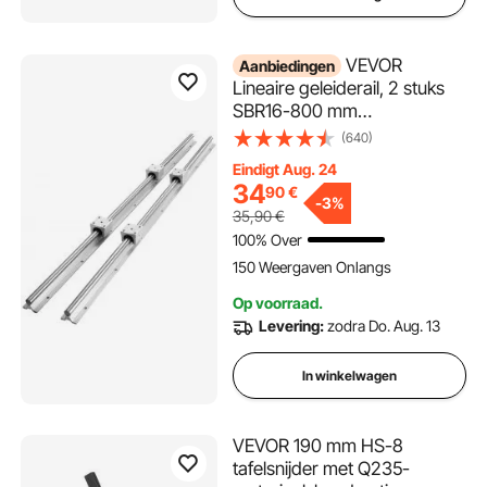
VEVOR
Aanbiedingen
Lineaire geleiderail, 2 stuks
SBR16-800 mm
koolstofstalen aluminium
(640)
geleiderail met 4 stuks
Eindigt Aug. 24
SBR16UU glijblokken, lineair
34
90
€
lagerblok, CNC-onderdelen
-
3%
35,90
€
voor 3D-printer,
100% Over
frezen/draaien
150 Weergaven Onlangs
Op voorraad.
Levering:
zodra Do. Aug. 13
In winkelwagen
VEVOR 190 mm HS-8
tafelsnijder met Q235-