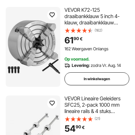
VEVOR K72-125
draaibankklauw 5 inch 4-
klauw, draaibankklauw
onafhankelijke omkeerbare
(162)
klauw, metalen
61
90
€
draaibankklauw
draaibankaccessoires, voor
162 Weergaven Onlangs
draaibanken
Op voorraad.
Levering:
zodra Vr. Aug. 14
In winkelwagen
VEVOR Lineaire Geleiders
SFC25, 2-pack 1000 mm
lineaire rails & 4 stuks
schuifblokken, geleiderails,
(21)
schuifrails voor doe-het-zelf
54
90
€
graveermachines, draai- en