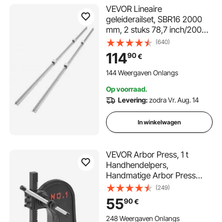
VEVOR Lineaire
geleiderailset, SBR16 2000
mm, 2 stuks 78,7 inch/2000
mm SBR16 geleiderails en 4
(640)
stuks SBR16UU glijblokken,
114
90
€
lineaire rails en lagerset voor
geautomatiseerde machines,
144 Weergaven Onlangs
doe-het-zelfproject, CNC-
Op voorraad.
freesmachines
Levering:
zodra Vr. Aug. 14
In winkelwagen
VEVOR Arbor Press, 1 t
Handhendelpers,
Handmatige Arbor Press
Precisie Handpers, 150 mm
(249)
Maximale Hoogte,
55
90
€
Handmatige Tafelponspers
Gemaakt van Gietijzer, voor
248 Weergaven Onlangs