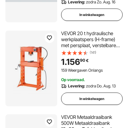
Levering:
zodra Zo. Aug. 16
In winkelwagen
VEVOR 20 t hydraulische
werkplaatspers (H-frame)
met persplaat, verstelbare
hydraulische pers (max.
(141)
cilinder 185 mm) met
1.156
90
€
driehoekige ondersteuning,
geschikt voor buigen, richten
159 Weergaven Onlangs
en ponsen Oranje
Op voorraad.
Levering:
zodra Do. Aug. 13
In winkelwagen
VEVOR Metaaldraaibank
500W Metaaldraaibank