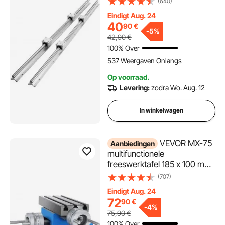
(640)
geleiderail met 4 stuks
Eindigt Aug. 24
SBR16UU glijblokken, lineair
40
90
€
lagerblok, CNC-onderdelen
-
5%
42,90
€
voor 3D-printers,
100% Over
frezen/draaien
537 Weergaven Onlangs
Op voorraad.
Levering:
zodra Wo. Aug. 12
In winkelwagen
VEVOR MX-75
Aanbiedingen
multifunctionele
freeswerktafel 185 x 100 mm
freeswerktafel X 80 mm Y 75
(707)
mm kruistafel
Eindigt Aug. 24
tafelboormachine voor boor-
72
90
€
en freesmachines (MX-75)
-
4%
75,90
€
100% Over