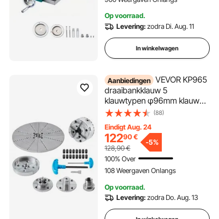
weg voor alle
Op voorraad.
boorstandaards
Levering:
zodra Di. Aug. 11
Tafelboorfreesmachine
In winkelwagen
VEVOR KP965
Aanbiedingen
draaibankklauw 5
klauwtypen φ96mm klauw
Klauw gemaakt van 45#
(88)
Klembereik 32-70mm Klauw
Eindigt Aug. 24
Binnendraad M33 x 3,5 TPI
122
90
€
Draaibankklauw
-
5%
128,90
€
Draaibankklauw
100% Over
108 Weergaven Onlangs
Op voorraad.
Levering:
zodra Do. Aug. 13