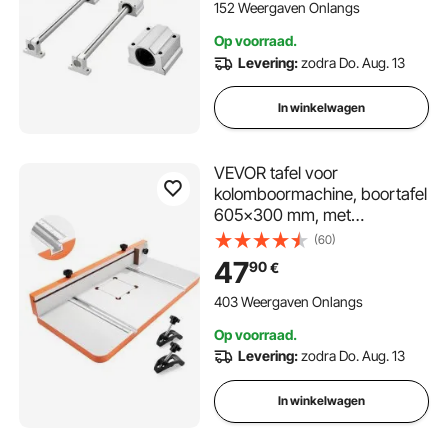
freesmachines,
152 Weergaven Onlangs
oefenrockerplaat
Op voorraad.
Levering:
zodra Do. Aug. 13
In winkelwagen
VEVOR tafel voor
kolomboormachine, boortafel
605x300 mm, met
verstelbare aanslag en
(60)
aanslagblok, T-sleuven, MDF
47
90
€
tafelblad, schaalverdeling,
ondersteuning voor
403 Weergaven Onlangs
meerdere klemmen en
Op voorraad.
bankschroeven.
Levering:
zodra Do. Aug. 13
In winkelwagen