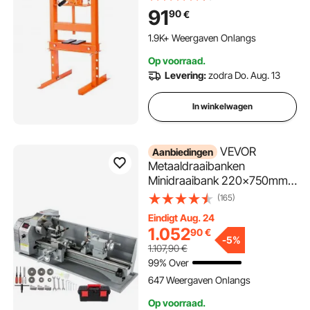
Handmatige lagerpers
91
90
€
Werkplaatspers van
koolstofstaal voor
1.9K+ Weergaven Onlangs
autobussen,
Op voorraad.
kogelgewrichten,
Levering:
zodra Do. Aug. 13
kruiskoppelingen etc.
In winkelwagen
VEVOR
Aanbiedingen
Metaaldraaibanken
Minidraaibank 220x750mm
Draaibank Metaal 1100 W Mini
(165)
houtdraaibank voor
Eindigt Aug. 24
metaalbewerking Draaibank
1.052
90
€
Metaal Nauwkeurig
-
5%
1.107,90
€
Eenvoudig te gebruiken
99% Over
647 Weergaven Onlangs
Op voorraad.