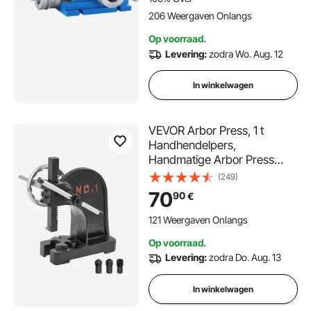
206 Weergaven Onlangs
Op voorraad.
Levering:
zodra Wo. Aug. 12
In winkelwagen
VEVOR Arbor Press, 1 t
Handhendelpers,
Handmatige Arbor Press
Precisie Handpers, 135 mm
(249)
Maximale Hoogte,
70
90
€
Handmatige Tafelponspers
Gemaakt van Gietijzer, voor
121 Weergaven Onlangs
Ponsen, Buigen, Strekken,
Op voorraad.
Vormen
Levering:
zodra Do. Aug. 13
In winkelwagen