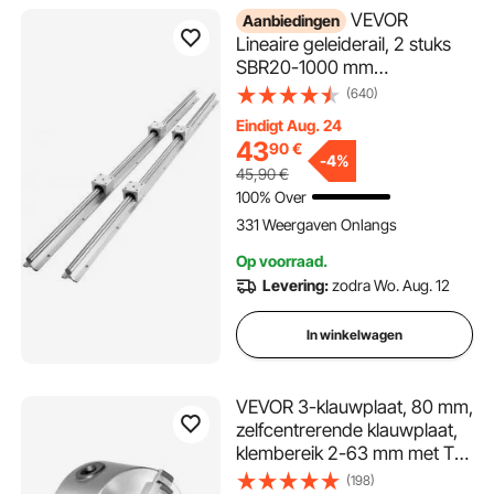
VEVOR
Aanbiedingen
Lineaire geleiderail, 2 stuks
SBR20-1000 mm
koolstofstalen aluminium
(640)
geleiderail met 4 stuks
Eindigt Aug. 24
SBR20UU glijblokken, lineair
43
90
€
lagerblok, CNC-onderdelen
-
4%
45,90
€
voor 3D-printer,
100% Over
frezen/draaien
331 Weergaven Onlangs
Op voorraad.
Levering:
zodra Wo. Aug. 12
In winkelwagen
VEVOR 3-klauwplaat, 80 mm,
zelfcentrerende klauwplaat,
klembereik 2-63 mm met T-
sleutelbevestigingsschroeve
(198)