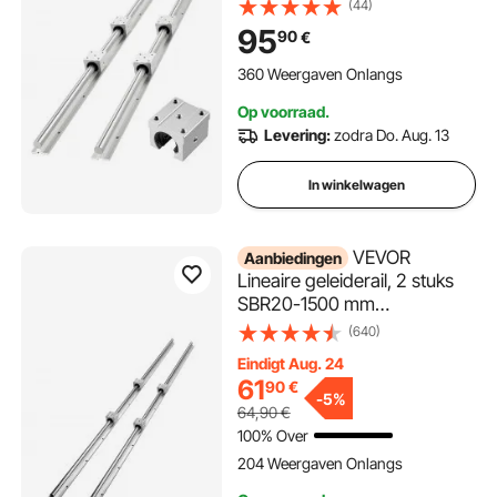
schuifblokken, volledig
(44)
ondersteunde as, geleiderail
95
90
€
voor snij-, slijp-, frees- en
boormachines etc.
360 Weergaven Onlangs
Op voorraad.
Levering:
zodra Do. Aug. 13
In winkelwagen
VEVOR
Aanbiedingen
Lineaire geleiderail, 2 stuks
SBR20-1500 mm
koolstofstalen aluminium
(640)
geleiderail met 4 stuks
Eindigt Aug. 24
SBR20UU glijblokken, lineair
61
90
€
lagerblok, CNC-onderdelen
-
5%
64,90
€
voor 3D-printer,
100% Over
frezen/draaien
204 Weergaven Onlangs