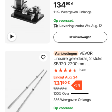
klauwplaat, Didactische
134
90
€
Metaaldraaibank met
Beschermkap voor het
1.1K+ Weergaven Onlangs
Bewerken van
Op voorraad.
Precisieonderdelen
Levering:
zodra Wo. Aug. 12
In winkelwagen
VEVOR
Aanbiedingen
Lineaire geleiderail, 2 stuks
SBR20-2200 mm,
koolstofstalen aluminium
(640)
geleiderail met 4 stuks
Eindigt Aug. 24
SBR20UU glijblokken, lineair
131
90
€
lagerblok, CNC-onderdelen
-
5%
138,90
€
voor 3D-printers,
100% Over
frezen/draaien
356 Weergaven Onlangs
Op voorraad.