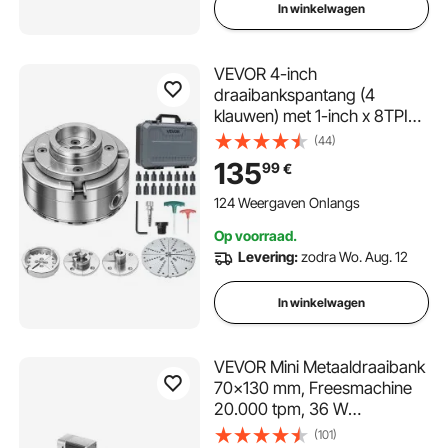
In winkelwagen
VEVOR 4-inch
draaibankspantang (4
klauwen) met 1-inch x 8TPI
schroefdraad en adapter, 5-
(44)
delige spantangset
135
99
€
(rond/plat/getrapt/pen),
vernikkelde afwerking,
124 Weergaven Onlangs
inclusief draagtas voor
Op voorraad.
houtdraaibanken.
Levering:
zodra Wo. Aug. 12
In winkelwagen
VEVOR Mini Metaaldraaibank
70x130 mm, Freesmachine
20.000 tpm, 36 W
Hoogwaardige Motor, 3-
(101)