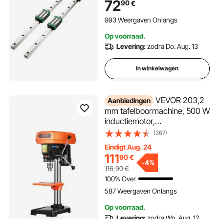
72
90
€
Automatiserings CNC-
Router/Draaibank/Werktuigm
993 Weergaven Onlangs
achine/Buigmachine
Op voorraad.
Levering:
zodra Do. Aug. 13
In winkelwagen
VEVOR 203,2
Aanbiedingen
mm tafelboormachine, 500 W
inductiemotor,
kolomboormachine met
(367)
regelbaar toerental van 500
Eindigt Aug. 24
tot 2500 tpm, 0-45°
111
90
€
kantelbare werktafel, LED,
-
4%
116,90
€
tafelboormachine voor hout
100% Over
en metaal
587 Weergaven Onlangs
Op voorraad.
Levering:
zodra Wo. Aug. 12