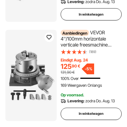
Levering:
zodra Do. Aug. 13
In winkelwagen
VEVOR
Aanbiedingen
4''/100mm horizontale
verticale freesmachine
draaitafel met 3,1''/80mm 3-
(189)
klauwplaat en M10 T-
Eindigt Aug. 24
boutmoeren voor
125
90
€
freesmachine
-
5%
131,90
€
indexeergereedschappen
100% Over
169 Weergaven Onlangs
Op voorraad.
Levering:
zodra Do. Aug. 13
In winkelwagen