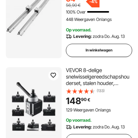
lagerblok, CNC-onderdelen
-
4%
56,90
€
voor 3D-printers,
100% Over
frezen/draaien
448 Weergaven Onlangs
Op voorraad.
Levering:
zodra Do. Aug. 13
In winkelwagen
VEVOR 8-delige
snelwisselgereedschapshou
derset, stalen houder,
zuigertype, voor
(133)
minidraaibanken en
148
90
€
metaaldraaibanken met een
draaidiameter van 254-381
129 Weergaven Onlangs
mm, duurzaam
Op voorraad.
staalmateriaal, ideaal voor uw
Levering:
zodra Do. Aug. 13
werkplaats