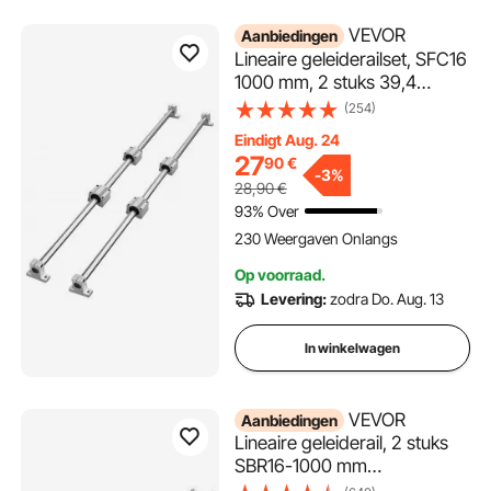
VEVOR
Aanbiedingen
Lineaire geleiderailset, SFC16
1000 mm, 2 stuks 39,4
inch/1000 mm SFC16
(254)
geleiderails, 4 stuks SC16
Eindigt Aug. 24
glijblokken, 4 stuks
27
90
€
railsteunen, lineaire rails en
-
3%
28,90
€
lagerset voor
93% Over
geautomatiseerde machines,
230 Weergaven Onlangs
CNC doe-het-zelfproject
Op voorraad.
Levering:
zodra Do. Aug. 13
In winkelwagen
VEVOR
Aanbiedingen
Lineaire geleiderail, 2 stuks
SBR16-1000 mm
koolstofstalen aluminium