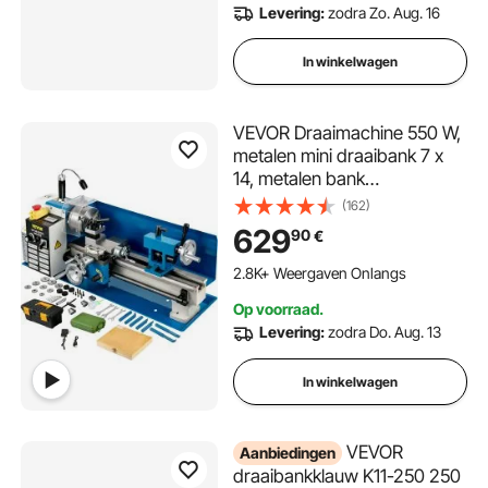
Levering:
zodra Zo. Aug. 16
In winkelwagen
VEVOR Draaimachine 550 W,
metalen mini draaibank 7 x
14, metalen bank
draaimachine max. 2500
(162)
omw/min, metalen mini
629
90
€
draaimachine,
tafeldraaimachine,
2.8K+ Weergaven Onlangs
schroefdraad 12-52 TPI, mini
Op voorraad.
draaibank metaal, acces
Levering:
zodra Do. Aug. 13
In winkelwagen
VEVOR
Aanbiedingen
draaibankklauw K11-250 250