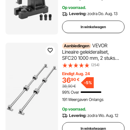
Ponsen, Buigen, Strekken,
Op voorraad.
Vormen
Levering:
zodra Do. Aug. 13
In winkelwagen
VEVOR
Aanbiedingen
Lineaire geleiderailset,
SFC20 1000 mm, 2 stuks
39,4 inch/1000 mm SFC20
(254)
geleiderails, 4 stuks SC20
Eindigt Aug. 24
glijblokken, 4 stuks
36
90
€
railsteunen, lineaire rails en
-
5%
38,90
€
lagerset voor
99% Over
geautomatiseerde machines,
191 Weergaven Onlangs
CNC doe-het-zelfproject
Op voorraad.
Levering:
zodra Wo. Aug. 12
In winkelwagen