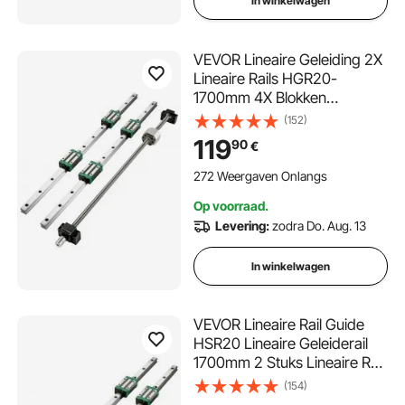
In winkelwagen
VEVOR Lineaire Geleiding 2X
Lineaire Rails HGR20-
1700mm 4X Blokken
Kogelomloopspindel
(152)
RM1605-1700mm
119
90
€
BF12/BK12CNC Set
272 Weergaven Onlangs
Op voorraad.
Levering:
zodra Do. Aug. 13
In winkelwagen
VEVOR Lineaire Rail Guide
HSR20 Lineaire Geleiderail
1700mm 2 Stuks Lineaire Rail
en Lagers Weinig Lawaai
(154)
Miniatuur Lineaire Rail voor