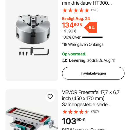
mm drieklauw HT300
materiaal 3-klauw Klembereik
(198)
6-250 mm 3-klauw, 20Cr, ≥
Eindigt Aug. 24
53HRC φ80 mm boring
134
90
€
draaibankklauw
-
5%
141,90
€
zelfcentrerend
100% Over
118 Weergaven Onlangs
Op voorraad.
Levering:
zodra Di. Aug. 11
In winkelwagen
VEVOR Freestafel 17,7 × 6,7
inch (450 x 170 mm)
Samengestelde slede
Freestafel 30 kg
(707)
Multifunctionele werktafel
103
90
€
Kruisfreesmachine
Samengestelde 2-assige 4-
960 Weergaven Onlangs