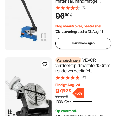
materiaal, handmatige
plaatschaar voor
(72)
ambachtelijke verwerking
96
90
€
van dik staal, robuuste
rollenpers voor bouwvakkers
Nog maar4 over, bestel snel
en doe-het-zelvers
Levering:
zodra Di. Aug. 11
In winkelwagen
VEVOR
Aanbiedingen
verdeelkop draaitafel 100mm
ronde verdeeltafel
horizontale verticale
(41)
verdeelkop verdeelkop
Eindigt Aug. 24
draaibaar voor frezen en
94
90
€
boren
-
5%
99,90
€
100% Over
Op voorraad.