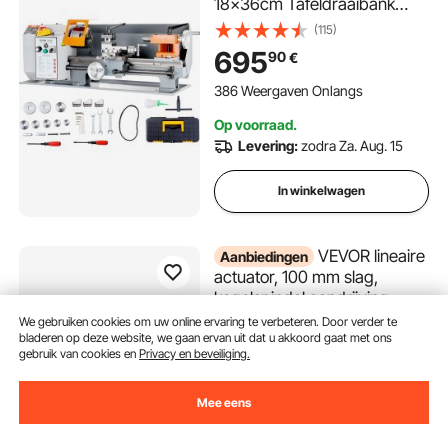
18x36cm Tafeldraaibank
Gemaakt van HT200 gietijzer
(115)
0-2200 tpm Poly-V-
695
90
€
riemaandrijving 20 mm
boring door spindel Geschikt
386 Weergaven Onlangs
voor 0,5-2,5 mm draad
Op voorraad.
Levering:
zodra Za. Aug. 15
In winkelwagen
VEVOR lineaire
Aanbiedingen
actuator, 100 mm slag,
kogelspindel aandrijving,
CNC lineaire geleiderail,
We gebruiken cookies om uw online ervaring te verbeteren. Door verder te
Eindigt Aug. 24
bladeren op deze website, we gaan ervan uit dat u akkoord gaat met ons
dubbele as, C7 hoge
147
90
€
gebruik van cookies en
Privacy en beveiliging.
-
5%
precisie, glijblok met
154,90
€
kogellager, handwiel, voor
100% Over
CNC-freesmachine XYZ-as
Mee eens
131 Weergaven Onlangs