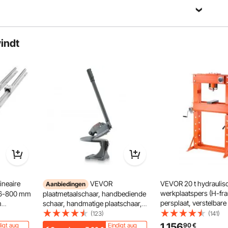
vindt
 mangaanstaal
neaire
VEVOR
VEVOR 20 t hydraulis
Aanbiedingen
werkplaatspers (H-fr
R16-800 mm
plaatmetaalschaar, handbediende
persplaat, verstelbare
m
schaar, handmatige plaatschaar,
pers (max. cilinder 1
 SBR16UU
multifunctionele plaatmetaalschaar,
(123)
(141)
driehoekige onderste
rblok, CNC-
met robuust stalen frame,
1.156
digt aug
Eindigt aug
90
€