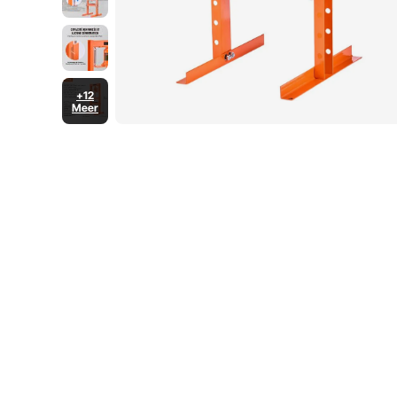
+12
Meer