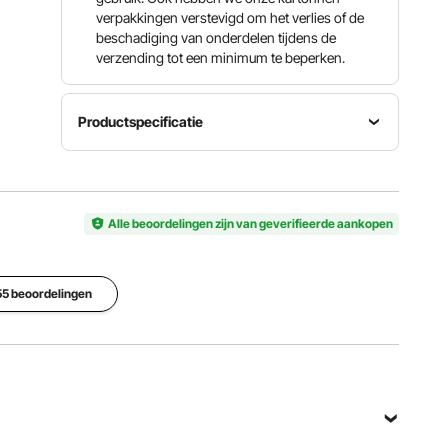
verpakkingen verstevigd om het verlies of de
beschadiging van onderdelen tijdens de
verzending tot een minimum te beperken.
Productspecificatie
Nominale
Slag
Materiaal
belasting
4,3 inch /
koolstofst
13000 lbs
110 mm
aal
Alle beoordelingen zijn van geverifieerde aankopen
/ 6t
Productafmetingen
Instelbaar
19,5 x
655 beoordelingen
hoogtebereik
15,7 x
Nettogewicht
2,2-9,8
35,6 inch
22 kg
inch / 55-
/ 496 x
250 mm
400 x 903
mm
Bekijk alle specificaties