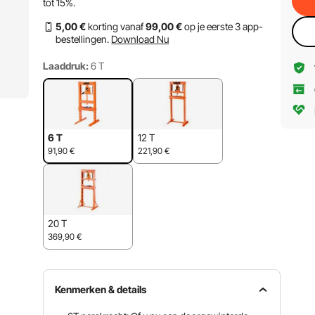
tot
15%
.
5
,00
€
korting vanaf
99
,00
€
op je eerste 3 app-
bestellingen.
Download Nu
Laaddruk:
6 T
6 T
12 T
91,90
€
221,90
€
20 T
369,90
€
Kenmerken & details