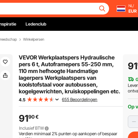
NL/
EUR
Inspiratie
Ledenclub
ereedschap
Winkelpersen
VEVOR Werkplaatspers Hydraulische
91
pers 6 t, Autoframepers 55-250 mm,
110 mm hefhoogte Handmatige
lagerpers Werkplaatspers van
G
koolstofstaal voor autobussen,
Leve
kogelgewrichten, kruiskoppelingen etc.
ontv
655 Beoordelingen
4.5
Op 
91
90
€
Inclusief BTW
Verdien minimaal
2%
punten op aankopen of bespaar