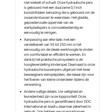
niet wiebelt of schudt. Onze hydraulische pers
is gebouwd met een duurzame 0,1 inch
koolstofstalen behuizing die is gebouwd om de
zwaarste klussen te weerstaan. Het gladde,
gepoedercoate oppervlak van de
werkplaatspers is corrosiebestendig en
eenvoudig te reinigen.
Aanpassing aan elke taak: met een
verstelbereik van 55 tot 250 mm is het
eenvoudig om de ideale werkhoogte te vinden
om comfortabel en efficiënt te werken. En
dankzij het praktische pinsysteem is de
hoogteverstelling kinderspel. Daarnaast is onze
hydraulische bussenpers uitgerust met twee
beweegbare stempelplaten, die ideaal zijn voor
het fixeren van kleine onderdelen tijdens de
verwerking.
Andere nuttige details: Uw veiligheid en
tevredenheid zijn onze topprioriteit! Onze
hydraulische pers is gecertificeerd door DOC
International en biedt u daarmee zekerheid in
gebruik. Ook hebben we onze kartonnen