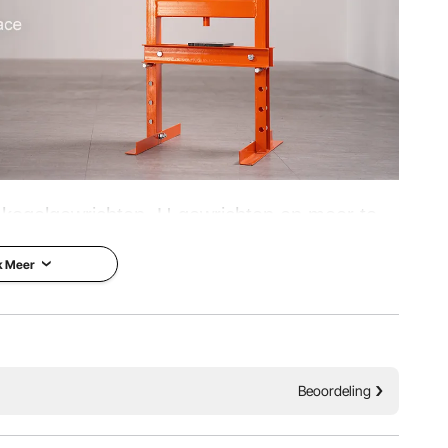
 kogelgewrichten, U-gewrichten en meer te
iënter en effectiever werken dan ooit tevoren.
k Meer
Moeiteloze bediening
Beoordeling