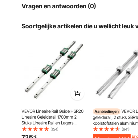
Vragen en antwoorden (0)
Typische vragen over producten:
Soortgelijke artikelen die u wellicht leuk 
Is het product duurzaam? ...
Stel de eerste vraag
veer van
VEVOR Lineaire Rail Guide HSR20
VEVOR Li
Aanbiedingen
Lineaire Geleiderail 1700mm 2
geleiderail, 2 stuks SB
Stuks Lineaire Rail en Lagers
koolstofstalen aluminiu
Weinig Lawaai Miniatuur Lineaire
geleiderail met 4 stuks
(154)
(641)
Rail voor Automatiserings CNC-
glijblokken, lineair lage
72
90
€
Ein