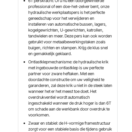
6T perskracht: Of u nu een doorgewinterde
professional of een doe-het-zelver bent, onze
hydraulische werkplaatspers is het perfecte
gereedschap voor het verwijderen en
installeren van automatische bussen, lagers,
kogelgewrichten, U-gewrichten, katrollen,
tandwielen en meer. Deze pers kan ook worden
gebruikt voor metaalbewerkingstaken zoals
buigen, richten en stampen. Krijg de klus snel
en gemakkelijk geklaard.
Ontlastklepmechanisme: de hydraulische krik
met ingebouwde ontlastklep is uw perfecte
partner voor zware heftaken. Met een
doordachte constructie om uw veiligheid te
garanderen, zal deze krik u niet in de steek laten
wanneer het er het meest toe doet. Het
overdrukventiel wordt automatisch
ingeschakeld wanneer de druk hoger is dan 6T
om schade aan de werkbank door overdruk te
voorkomen.
Zwaar en stabiel: de H-vormige framestructuur
zorgt voor een stabiele basis die tijdens gebruik