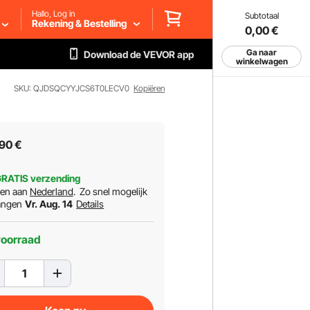
Hallo, Log in
Subtotaal
Rekening & Bestelling
0,00
€
Ga naar
Download de VEVOR app
winkelwagen
SKU: QJDSQCYYJCS6T0LECV0
Kopiëren
90
€
RATIS verzending
ren aan
Nederland
.
Zo snel mogelijk
angen
Vr. Aug. 14
Details
voorraad