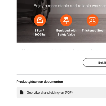
Met de mogelijkheid om bussen, lagers,
verwijderen en te installeren, kunt u effic
Bekij
6 ton laadvermogen
Productgidsen en documenten
Gebruikershandleiding-en (PDF)