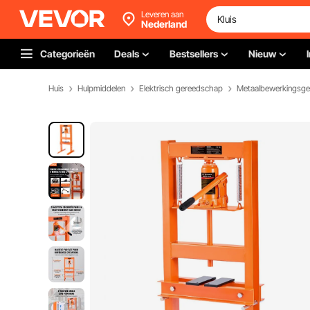
Leveren aan
Nederland
Categorieën
Deals
Bestsellers
Nieuw
Huis
Hulpmiddelen
Elektrisch gereedschap
Metaalbewerkingsg