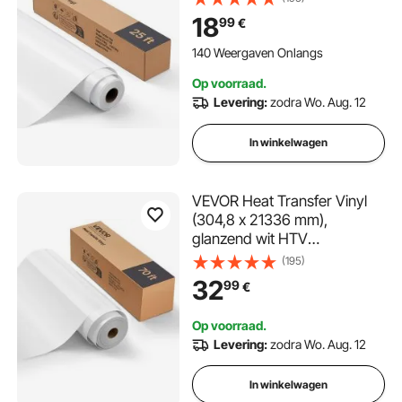
voor diverse materialen: T-
18
99
€
shirts, kussens, hoeden
140 Weergaven Onlangs
Op voorraad.
Levering:
zodra Wo. Aug. 12
In winkelwagen
VEVOR Heat Transfer Vinyl
(304,8 x 21336 mm),
glanzend wit HTV
strijkvinylrol, compatibel met
(195)
snijmachines, voor diverse
32
99
€
materialen: T-shirts, kussens,
hoeden
Op voorraad.
Levering:
zodra Wo. Aug. 12
In winkelwagen