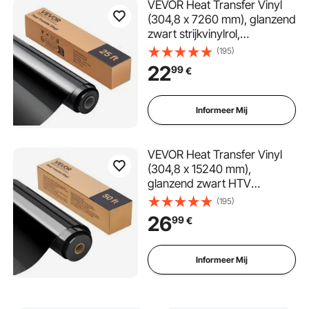
VEVOR Heat Transfer Vinyl
(304,8 x 7260 mm), glanzend
zwart strijkvinylrol,
compatibel met snijmachines,
(195)
voor diverse materialen: T-
22
99
€
shirts, kussens, hoeden
Informeer Mij
VEVOR Heat Transfer Vinyl
(304,8 x 15240 mm),
glanzend zwart HTV
strijkvinylrol, compatibel met
(195)
snijmachines, voor diverse
26
99
€
materialen: T-shirts, kussens,
hoeden
Informeer Mij