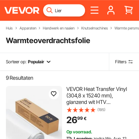
Huis
Apparaten
Handwerk en naaien
Knutselmachines
Warmte persma
Warmteoverdrachtsfolie
Sorteer op:
Populair
Filters
9
Resultaten
VEVOR Heat Transfer Vinyl
(304,8 x 15240 mm),
glanzend wit HTV
strijkvinylrol, compatibel met
(195)
snijmachines, voor diverse
26
99
€
materialen: T-shirts, kussens,
hoeden
Op voorraad.
Levering:
zodra Wo. Aug. 12