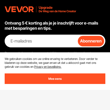
Ontvang 5 € korting als je je inschrijft voor e-mails
met besparingen en tips.
E-mailadres
Abonneren
Door op de knop
abonneren
te klikken, gaat u akkoord met ons
Privacy- & Cookiebeleid
.
We gebruiken cookies om uw online ervaring te verbeteren. Door verder te
bladeren op deze website, we gaan ervan uit dat u akkoord gaat met ons
gebruik van cookies en
Privacy en beveiliging.
Klantenservice
Mee eens
Neem contact op
Bronnen
Retourneren en vervangingen
Leden Programma