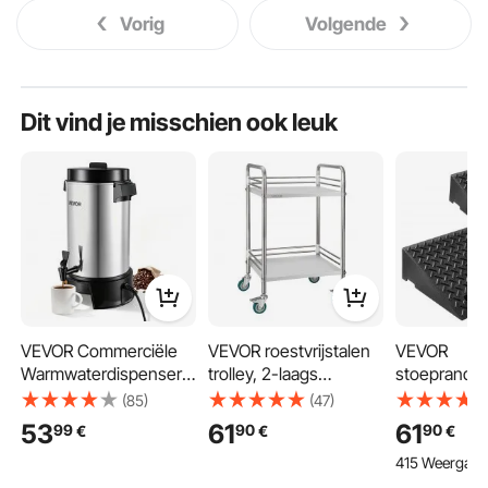
Vorig
Volgende
Dit vind je misschien ook leuk
VEVOR Commerciële
VEVOR roestvrijstalen
VEVOR
Warmwaterdispenser
trolley, 2-laags
stoeprandhe
voor Koffie 6,3 L 42
rolwagen voor
opritten,
(85)
(47)
Kopjes 1190 W,
laboratorium en
drempelhell
53
61
61
99
90
90
€
€
€
Warmwaterdispenser
keuken met
draagvermo
415 Weergave
met Druppelvrije
vergrendelbare wielen,
hoog,