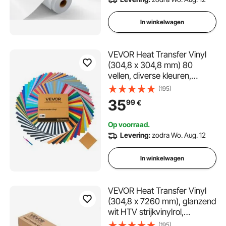
In winkelwagen
VEVOR Heat Transfer Vinyl
(304,8 x 304,8 mm) 80
vellen, diverse kleuren,
plotterfilm compatibel met
(195)
snijmachines, strijkfolie voor
35
99
€
T-shirts, kussens, hoeden
Op voorraad.
Levering:
zodra Wo. Aug. 12
In winkelwagen
VEVOR Heat Transfer Vinyl
(304,8 x 7260 mm), glanzend
wit HTV strijkvinylrol,
compatibel met snijmachines,
(195)