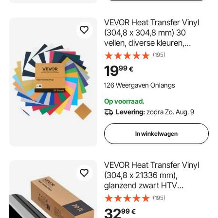
VEVOR Heat Transfer Vinyl
(304,8 x 304,8 mm) 30
vellen, diverse kleuren,
plotterfilm compatibel met
(195)
snijmachines, strijkfolie voor
19
99
€
T-shirts, kussens, hoeden
126 Weergaven Onlangs
Op voorraad.
Levering:
zodra Zo. Aug. 9
In winkelwagen
VEVOR Heat Transfer Vinyl
(304,8 x 21336 mm),
glanzend zwart HTV
strijkvinylrol, compatibel met
(195)
snijmachines, voor diverse
32
99
€
materialen: T-shirts, kussens,