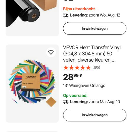
hoeden
Bijna uitverkocht
Levering:
zodra Wo. Aug. 12
In winkelwagen
VEVOR Heat Transfer Vinyl
(304,8 x 304,8 mm) 50
vellen, diverse kleuren,
plotterfilm compatibel met
(195)
snijmachines, strijkfolie voor
28
99
€
T-shirts, kussens, hoeden
131 Weergaven Onlangs
Op voorraad.
Levering:
zodra Ma. Aug. 10
In winkelwagen