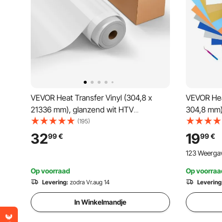
VEVOR Heat Transfer Vinyl (304,8 x
VEVOR Heat
21336 mm), glanzend wit HTV
304,8 mm) 
strijkvinylrol, compatibel met
plotterfil
(195)
snijmachines, voor diverse materialen:
strijkfolie
32
19
99
€
99
€
T-shirts, kussens, hoeden
hoeden
123 Weerga
Op voorraad
Op voorraa
Levering:
zodra Vr.aug 14
Levering
In Winkelmandje