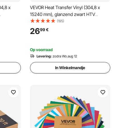
04,8 x
VEVOR Heat Transfer Vinyl (304,8 x
15240 mm), glanzend zwart HTV
strijkvinylrol, compatibel met
(195)
terialen:
snijmachines, voor diverse materialen:
26
99
€
T-shirts, kussens, hoeden
Op voorraad
Levering:
zodra Wo.aug 12
In Winkelmandje