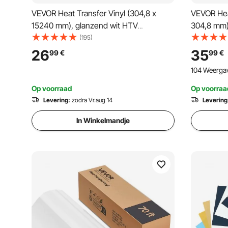
VEVOR Heat Transfer Vinyl (304,8 x
VEVOR Heat
15240 mm), glanzend wit HTV
304,8 mm) 
strijkvinylrol, compatibel met
plotterfil
(195)
snijmachines, voor diverse materialen:
strijkfolie
26
35
99
€
99
€
T-shirts, kussens, hoeden
hoeden
104 Weerga
Op voorraad
Op voorraa
Levering:
zodra Vr.aug 14
Levering
In Winkelmandje