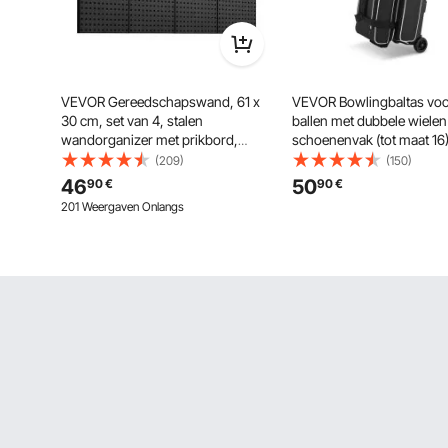
VEVOR Gereedschapswand, 61 x
VEVOR Bowlingbaltas voo
30 cm, set van 4, stalen
ballen met dubbele wielen
wandorganizer met prikbord,
schoenenvak (tot maat 16)
gereedschapsbord voor
groot accessoirevak, uits
(209)
(150)
woonkamer, garage,
handgreep die uitschuift t
46
50
90
€
90
€
gereedschapsopslag, werkbank,
Zwart + Wit
201 Weergaven Onlangs
kantoororganisatie, hobbykamer,
keuken, huis, zwart