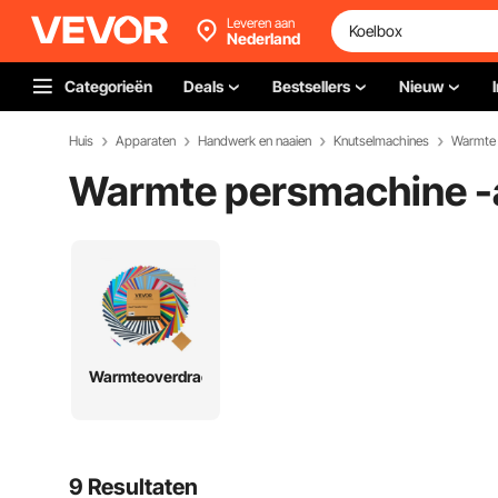
Leveren aan
Nederland
Categorieën
Deals
Bestsellers
Nieuw
Huis
Apparaten
Handwerk en naaien
Knutselmachines
Warmte 
Warmte persmachine -
Warmteoverdrachtsfolie
9 Resultaten