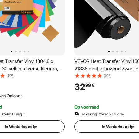
 Transfer Vinyl (304,8 x
VEVOR Heat Transfer Vinyl (3
30 vellen, diverse kleuren,
21336 mm), glanzend zwart 
m compatibel met snijmachines,
strijkvinylrol, compatibel met
(195)
(195)
 voor T-shirts, kussens,
snijmachines, voor diverse ma
32
99
€
T-shirts, kussens, hoeden
ven Onlangs
d
Op voorraad
:
zodra Di.aug 11
Levering:
zodra Vr.aug 14
In Winkelmandje
In Winkelmandje