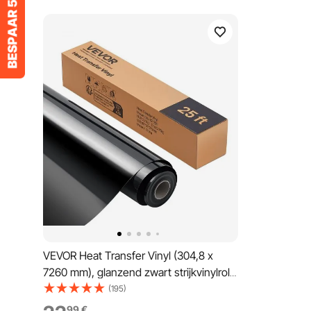
VEVOR Heat Transfer Vinyl (304,8 x
7260 mm), glanzend zwart strijkvinylrol,
compatibel met snijmachines, voor
(195)
diverse materialen: T-shirts, kussens,
99
€