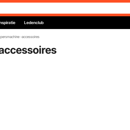
Inspiratie
Ledenclub
persmachine -accessoires
accessoires