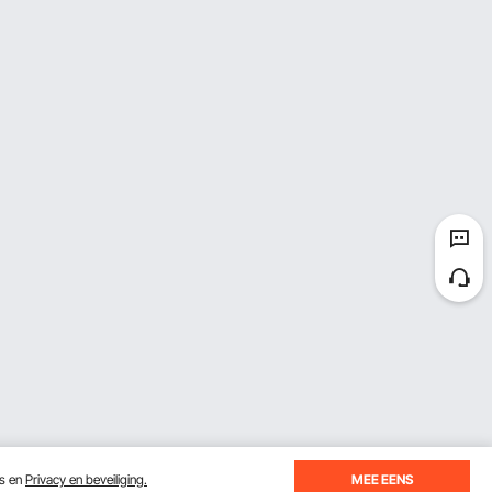
es en
Privacy en beveiliging.
MEE EENS