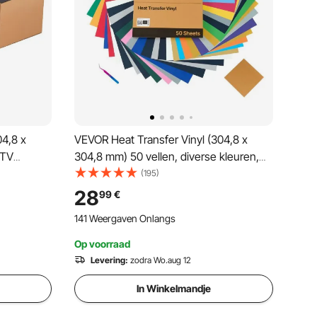
04,8 x
VEVOR Heat Transfer Vinyl (304,8 x
HTV
304,8 mm) 50 vellen, diverse kleuren,
plotterfilm compatibel met snijmachines,
(195)
terialen:
strijkfolie voor T-shirts, kussens,
28
99
€
hoeden
141 Weergaven Onlangs
Op voorraad
Levering:
zodra Wo.aug 12
In Winkelmandje