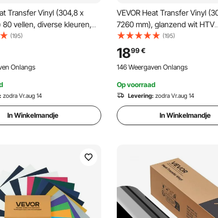
 Transfer Vinyl (304,8 x
VEVOR Heat Transfer Vinyl (3
80 vellen, diverse kleuren,
7260 mm), glanzend wit HTV
m compatibel met snijmachines,
strijkvinylrol, compatibel met
(195)
(195)
 voor T-shirts, kussens,
snijmachines, voor diverse ma
18
99
€
T-shirts, kussens, hoeden
ven Onlangs
146 Weergaven Onlangs
d
Op voorraad
:
zodra Vr.aug 14
Levering:
zodra Vr.aug 14
In Winkelmandje
In Winkelmandje