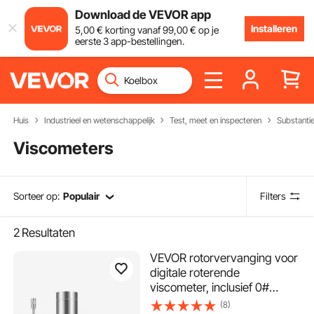
Download de VEVOR app
Installeren
5
,00
€
korting vanaf
99
,00
€
op je
eerste 3 app-bestellingen.
Huis
Industrieel en wetenschappelijk
Test, meet en inspecteren
Substantie
Viscometers
Sorteer op:
Populair
Filters
2
Resultaten
VEVOR rotorvervanging voor
digitale roterende
viscometer, inclusief 0#
spindel van 304 roestvrij
(8)