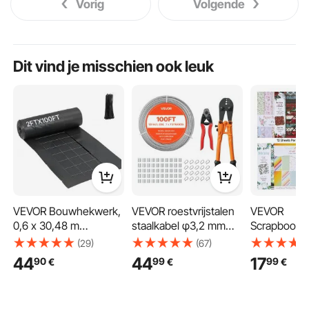
Vorig
Volgende
Dit vind je misschien ook leuk
VEVOR Bouwhekwerk,
VEVOR roestvrijstalen
VEVOR
0,6 x 30,48 m
staalkabel φ3,2 mm
Scrapbookpa
slibhekwerk met
30,5 m lengte,
vellen, 152
(29)
(67)
draadondersteuning,
staalkabel gemaakt
gemengde 
44
44
17
90
99
99
€
€
€
erosiebestrijdingshekw
van roestvrij staal 304
speciaal pa
erk voor
met een breeksterkte
voor VEVOR 
sedimentretentie,
van 7,1 kN, 7x7
reliëfmachin