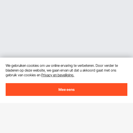
We gebruiken cookies om uw online ervaring te verbeteren. Door verder te
bladeren op deze website, we gaan ervan uit dat u akkoord gaat met ons
gebruik van cookies en
Privacy en beveiliging.
Mee eens
Ontvang 5 € korting als je je inschrijft voor e-mails
met besparingen en tips.
E-mailadres
Abonneren