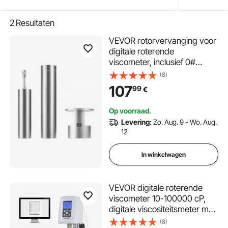
2
Resultaten
VEVOR rotorvervanging voor
digitale roterende
viscometer, inclusief 0#
spindel van 304 roestvrij
(8)
staal, 1-80 cP
107
99
€
laboratoriumtestinstrument,
exclusief VEVOR
Op voorraad.
viscositeitsmeter modellen
Levering:
Zo. Aug. 9 - Wo. Aug.
NDJ-5S NDJ-8S SNB-2T
12
LVDV-2T
In winkelwagen
VEVOR digitale roterende
viscometer 10-100000 cP,
digitale viscositeitsmeter met
een nauwkeurigheid van
(8)