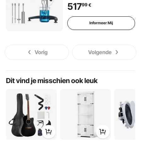
±2%, inclusief 4 reflectoren,
517
99
€
LCD-display en
temperatuursensor.
Roterende viscometer voor
Informeer Mij
inkten, verven, lijmen en
vetten.
Vorig
Volgende
Dit vind je misschien ook leuk