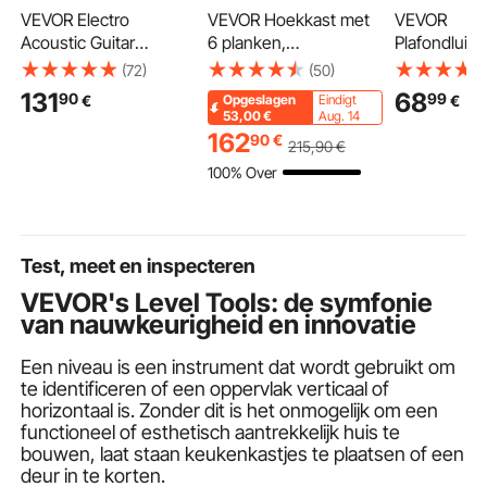
VEVOR Electro
VEVOR Hoekkast met
VEVOR
Acoustic Guitar
6 planken,
Plafondluid
Cutaway Solo
Multifunctionele kast
203,2 mm 1 
(72)
(50)
Beginnerskit 1041,4
(171 cm hoog) met 4
ronde 2-we
131
68
90
99
€
€
Opgeslagen
Eindigt
mm (41 inch) Zwart
houten deuren en
luidsprekers
53,00
€
Aug. 14
verstelbare planken,
geluid en 1
162
90
€
215
,90
€
Vrijstaande
piekvermog
100% Over
keukenkast voor
luidsprekers
woonkamer/wasruimte
vochtige rui
, Wit
badkamer, 
overdekte v
Test, meet en inspecteren
plafondmon
VEVOR's Level Tools: de symfonie
van nauwkeurigheid en innovatie
Een niveau is een instrument dat wordt gebruikt om
te identificeren of een oppervlak verticaal of
horizontaal is. Zonder dit is het onmogelijk om een
functioneel of esthetisch aantrekkelijk huis te
bouwen, laat staan keukenkastjes te plaatsen of een
deur in te korten.