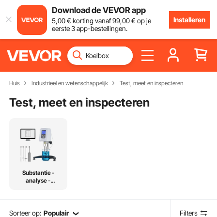
Download de VEVOR app
Installeren
5
,00
€
korting vanaf
99
,00
€
op je
eerste 3 app-bestellingen.
Huis
Industrieel en wetenschappelijk
Test, meet en inspecteren
Test, meet en inspecteren
Substantie -
analyse -
instrumentatie
Sorteer op:
Populair
Filters