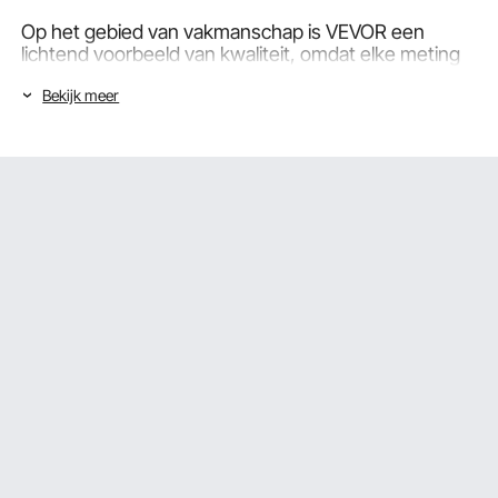
Op het gebied van vakmanschap is VEVOR een
lichtend voorbeeld van kwaliteit, omdat elke meting
telt. Deze state-of-the-art niveautools zijn veel meer
Bekijk meer
dan alleen maar instrumenten; ze zijn een symfonie
van uitmuntendheid in elk project, een harmonieuze
samensmelting van nauwkeurigheid en innovatie.
Soorten niveaus
Er zijn een paar essentiële instrumenten voor de
gereedschapskist van elke bouwer of aannemer. Het
niveau is zo'n hulpmiddel. Ervoor zorgen dat alles
wat je construeert waar en loodrecht is, zal
gemakkelijker zijn met een redelijk niveau.
Er zijn verschillende niveaus op de markt verkrijgbaar.
Om er zeker van te zijn dat al uw projecten correct
worden voltooid, bepaalt u welke niveausoorten het
populairst zijn en wanneer u deze moet gebruiken.
Boxbeam-niveaus