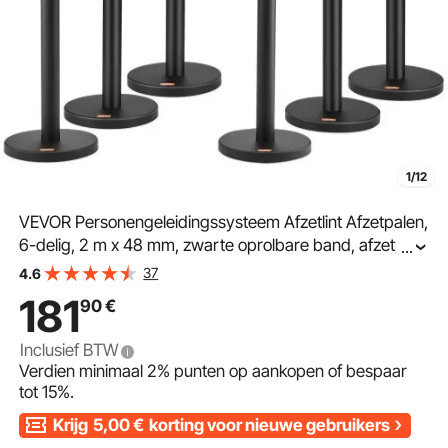
1/12
VEVOR Personengeleidingssysteem Afzetlint Afzetpalen,
6-delig, 2 m x 48 mm, zwarte oprolbare band, afzetpaal
...
voor personengeleidingssysteem met borden voor
37
4.6
luchthavens, beurzen, wedstrijdlocaties, enz.
181
90
€
Inclusief BTW
Verdien minimaal
2%
punten op aankopen of bespaar
tot
15%
.
Krijg
5,00
€
korting voor nieuwe gebruikers