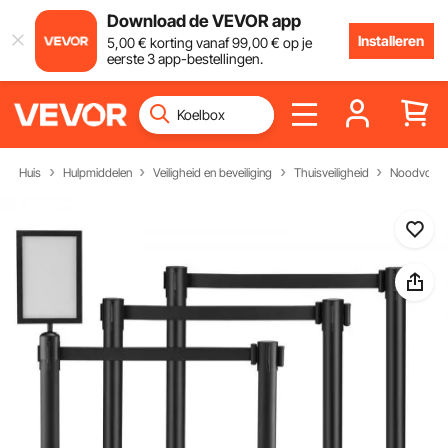
Download de VEVOR app
Installeren
5
,00
€
korting vanaf
99
,00
€
op je
eerste 3 app-bestellingen.
Huis
Hulpmiddelen
Veiligheid en beveiliging
Thuisveiligheid
Noodvoorb