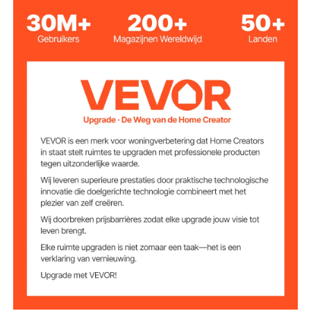
3 paar
Aantal
10,94 x 7,05 inch / 278 x 179
Standbordhouder,
displaygrootte
mm
koolstofstaal met bakvernis,
φ2,48 x 37,01 inch / φ63 x
Stang
940 mm
PE-rubberen basis, φ12,20 x
Basis
1,42 inch / φ310 x 36 mm
Gewicht van elk
5,8 kg
product
4,49 kg
Basisgewicht
polyester, 78,74 x 1,89 inch /
Intrekbare riem
2000 x 48 mm