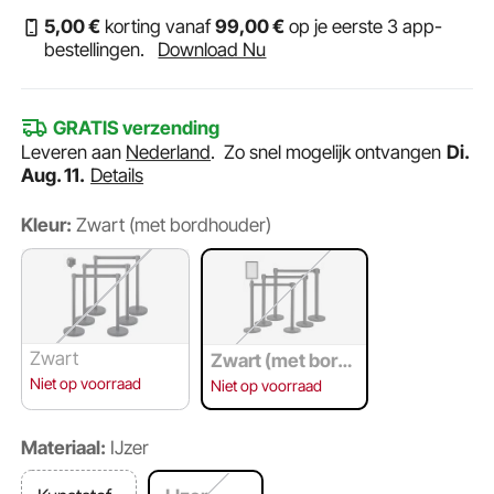
5
,00
€
korting vanaf
99
,00
€
op je eerste 3 app-
bestellingen.
Download Nu
GRATIS verzending
Leveren aan
Nederland
.
Zo snel mogelijk ontvangen
Di.
Aug. 11.
Details
Kleur:
Zwart (met bordhouder)
Zwart
Zwart (met bord
houder)
Niet op voorraad
Niet op voorraad
Materiaal:
IJzer