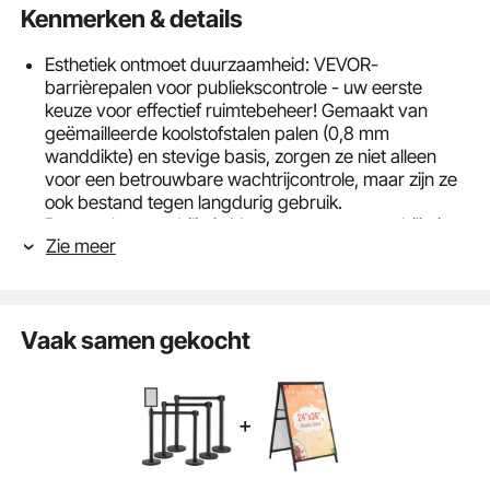
Kenmerken & details
Esthetiek ontmoet duurzaamheid: VEVOR-
barrièrepalen voor publiekscontrole - uw eerste
keuze voor effectief ruimtebeheer! Gemaakt van
geëmailleerde koolstofstalen palen (0,8 mm
wanddikte) en stevige basis, zorgen ze niet alleen
voor een betrouwbare wachtrijcontrole, maar zijn ze
ook bestand tegen langdurig gebruik.
Betrouwbare stabiliteit: Vertrouw op onze stabiliteit.
Zie meer
Onze slagboomstandaardset is uitgerust met
verbrede, met beton gevulde metalen voeten die
maximale bescherming bieden tegen sterke druk.
Gecombineerd met antislip rubberen vloeren zijn ze
Vaak samen gekocht
bestand tegen wind en drukte en voorkomen ze
effectief uitglijden of kantelen.
Efficiënte controle met grote dekking: onze crowd
control-barrières zijn uitgerust met 3 stuks intrekbare
riemen van 2 m (6,5 ft) die moeiteloze crowd control
met verstelbare lengte mogelijk maken. Bovendien
maakt de 4-wegadapter een vierweguitschakeling