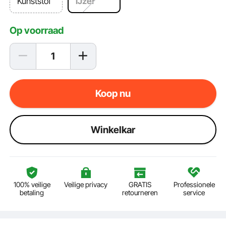
Kunststof
IJzer
Op voorraad
Koop nu
Winkelkar
100% veilige
Veilige privacy
GRATIS
Professionele
betaling
retourneren
service