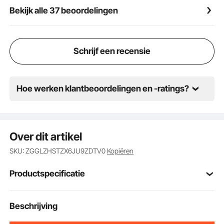
Bekijk alle 37 beoordelingen
Schrijf een recensie
Hoe werken klantbeoordelingen en -ratings?
Over dit artikel
SKU: ZGGLZHSTZX6JU9ZDTV0
Kopiëren
Productspecificatie
Artikelmodelnum
Beschrijving
2MIHGHD1CPJD-6
mer