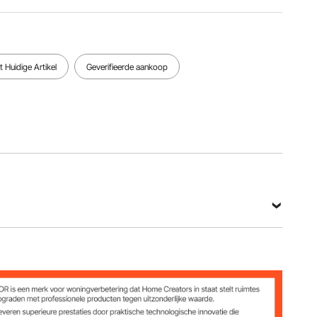
Basismateriaal
en afmetingen
Gewicht
HDPE,
van elk
Basisgewicht
φ13,58 x
product
5,2 kg
3,15 inch /
5,9 kg
 Huidige Artikel
Geverifieerde aankoop
φ345 x 80
mm
Bekijk alle specificaties