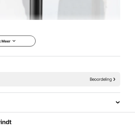
VC-palen en robuuste kunststof voetstukken en bieden
. Een oplossing bij uitstek voor efficiënt ruimtebeheer,
 en langdurige prestaties biedt.
k Meer
Beoordeling
vindt