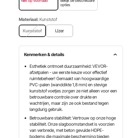
Niet op voorraad
Bekijk de beschikbare
opties
Materiaal:
Kunststof
Kunststof
IJzer
Kenmerken & details
Esthetiek ontmoet duurzaamheid: VEVOR-
afzetpalen - uw eerste keuze voor effectief
ruimtebeheer! Gemaakt van hoogwaardige
PVC-palen (wanddikte 1,8 mm) en stevige
kunststof voetjes zorgen ze niet alleen voor een
betrouwbare controle over drukte en
wachtrijen, maar zijn ze ook bestand tegen
langdurig gebruik.
Betrouwbare stabiliteit: Vertrouw op onze hoge
stabiliteit. Onze slagboomstandset is voorzien
van verbrede, met beton gevulde HDPE-
bodems die maximale bescherming bieden