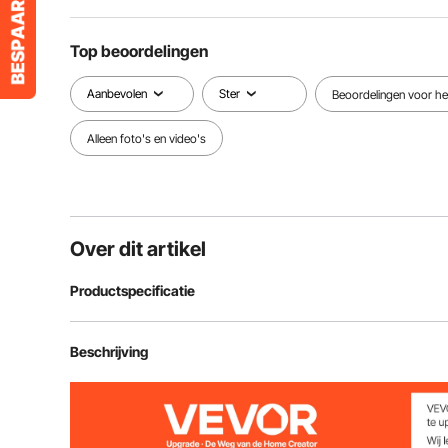
Top beoordelingen
Aanbevolen
Ster
Beoordelingen voor het
Alleen foto's en video's
Over dit artikel
Productspecificatie
Artikelmodelnummer
SL2MHGHD-6
Beschrijving
Aantal
3 paar