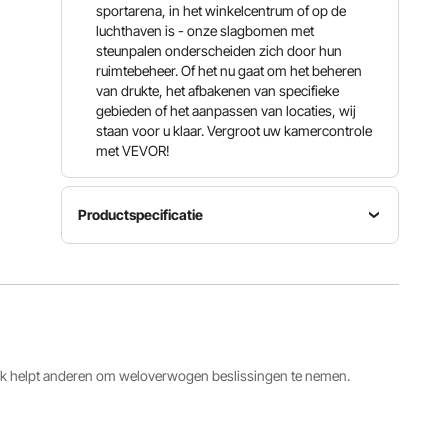
sportarena, in het winkelcentrum of op de
luchthaven is - onze slagbomen met
steunpalen onderscheiden zich door hun
ruimtebeheer. Of het nu gaat om het beheren
van drukte, het afbakenen van specifieke
gebieden of het aanpassen van locaties, wij
staan ​​voor u klaar. Vergroot uw kamercontrole
met VEVOR!
Productspecificatie
Materiaal
en
afmetingen
Artikelmodelnummer
paal
Aantal
SL2MHG
PVC,
3 paar
HD-6
φ2,48 x
33,66
ack helpt anderen om weloverwogen beslissingen te nemen.
inch / φ63
x 855 mm