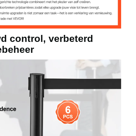
33,66 inch / φ63 x 855 mm
x 3,15 inch / φ345 x 80 mm
d control, verbeterd
ebeheer
74 x 1,89 inch / 2000 x 48 mm
1 inch / φ345 x 930 mm