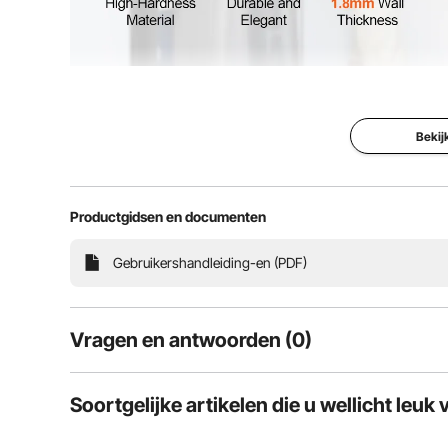
VEVOR afzetpalen zijn gemaakt van hoogwaardige P
een perfecte combinatie van esthetiek en duurzaamheid
die betrouwbare crowd control
Bekij
Productgidsen en documenten
Gebruikershandleiding-en (PDF)
Vragen en antwoorden (0)
Typische vragen over producten:
Soortgelijke artikelen die u wellicht leuk 
Is het product duurzaam? ...