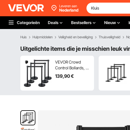
Leveren aan
Nederland
Categorieën
Deals
Bestsellers
Nieuw
Huis
Hulpmiddelen
Veiligheid en beveiliging
Thuisveiligheid
No
Uitgelichte items die je misschien leuk vi
VEVOR Crowd
Control Bollards, 6-
pack crowd control
139
,90
€
barriers met 3 x 6,5
voet (ca. 2 meter)
uitschuifbare
banden, crowd
control bolders,
eenvoudig te
monteren