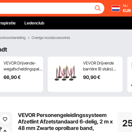
NL/
EUR
Inspiratie
Ledenclub
odvoorbereiding
Overige noodaccessoires
ndt
VEVOR Drijvende-
VEVOR Drijvende
wegafscheidingspalen
barrière (6 stuks)
(6-pack) met 6
met 4 rode fluwelen
66
,90
€
90
,90
€
intrekbare banden,
touwen (1,5 m lang),
Drijvende-
roestvrijstalen
wegafscheidingspalen
drangende barrière
van koolstofstaal met
met navulbare voet
holle basis voor
voor
bruiloften,
tentoonstellingen,
VEVOR Personengeleidingssysteem
tentoonstellingen,
zwart
25
Afzetlint Afzetstandaard 6-delig, 2 m x
zwart
48 mm Zwarte oprolbare band,