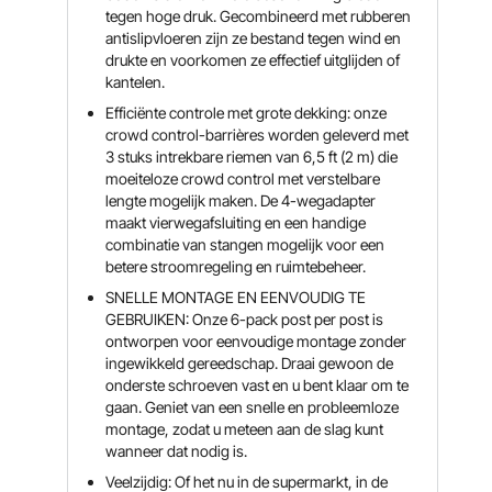
tegen hoge druk. Gecombineerd met rubberen
antislipvloeren zijn ze bestand tegen wind en
drukte en voorkomen ze effectief uitglijden of
kantelen.
Efficiënte controle met grote dekking: onze
crowd control-barrières worden geleverd met
3 stuks intrekbare riemen van 6,5 ft (2 m) die
moeiteloze crowd control met verstelbare
lengte mogelijk maken. De 4-wegadapter
maakt vierwegafsluiting en een handige
combinatie van stangen mogelijk voor een
betere stroomregeling en ruimtebeheer.
SNELLE MONTAGE EN EENVOUDIG TE
GEBRUIKEN: Onze 6-pack post per post is
ontworpen voor eenvoudige montage zonder
ingewikkeld gereedschap. Draai gewoon de
onderste schroeven vast en u bent klaar om te
gaan. Geniet van een snelle en probleemloze
montage, zodat u meteen aan de slag kunt
wanneer dat nodig is.
Veelzijdig: Of het nu in de supermarkt, in de