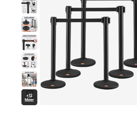
+12
Meer