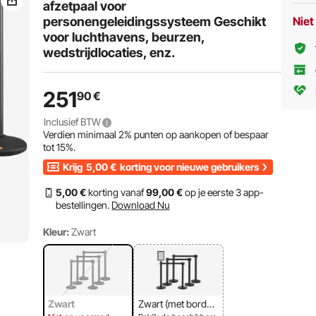
afzetpaal voor
personengeleidingssysteem Geschikt
Niet
voor luchthavens, beurzen,
wedstrijdlocaties, enz.
251
90
€
Inclusief BTW
Verdien minimaal
2%
punten op aankopen of bespaar
tot
15%
.
Krijg
5,00
€
korting voor nieuwe gebruikers
5
,00
€
korting vanaf
99
,00
€
op je eerste 3 app-
bestellingen.
Download Nu
Kleur:
Zwart
Zwart
Zwart (met bordho
uder)