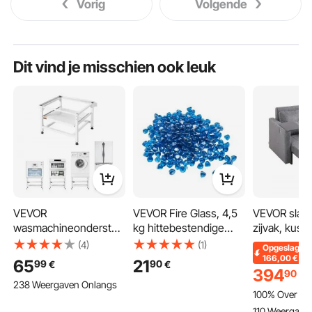
Vorig
Volgende
Dit vind je misschien ook leuk
VEVOR
VEVOR Fire Glass, 4,5
VEVOR slaa
wasmachineonderstel
kg hittebestendige
zijvak, kuss
410 mm hoog,
glasstenen, 25,4 mm
armleuning,
(4)
(1)
Opgeslagen
wasmachineverhoger
reflecterende
eenpersoon
166,00
€
65
21
99
90
€
€
met uitschuifbaar
glasparels voor
relaxfauteui
394
90
€
238 Weergaven Onlangs
schap, draagvermogen
vuurkorven, glazen
voudig vers
100% Over
van 318 kg,
stenen voor
rugleuning,
110 Weergave