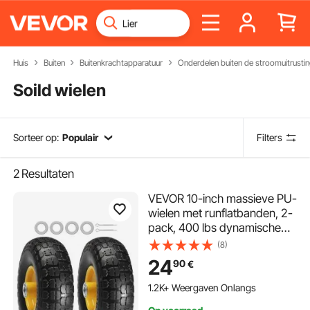
Huis
Buiten
Buitenkrachtapparatuur
Onderdelen buiten de stroomuitrusti
Soild wielen
Sorteer op:
Populair
Filters
2
Resultaten
VEVOR 10-inch massieve PU-
wielen met runflatbanden, 2-
pack, 400 lbs dynamische
belasting, 450 lbs statische
(8)
belasting, tubeless banden
24
90
€
en wielen voor handwagens,
gereedschapswagens,
1.2K+ Weergaven Onlangs
dolly's, tuinkarren