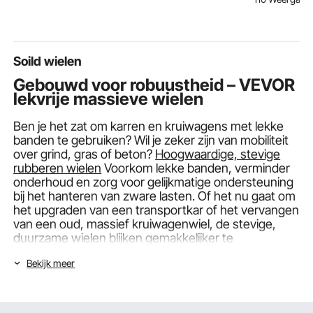
antislipvoetjes, stalen
vuurkorven, haardglas,
eenpersoon
drogeronderstel,
vuurkristal, vuurparels,
uitschuifba
sokkel, universeel
voor open haard
2 wielen en
compatibel, wit
Caribisch blauw
opbergruimt
Soild wielen
grijs
Gebouwd voor robuustheid – VEVOR
lekvrije massieve wielen
Ben je het zat om karren en kruiwagens met lekke
banden te gebruiken? Wil je zeker zijn van mobiliteit
over grind, gras of beton?
Hoogwaardige, stevige
rubberen wielen
Voorkom lekke banden, verminder
onderhoud en zorg voor gelijkmatige ondersteuning
bij het hanteren van zware lasten. Of het nu gaat om
het upgraden van een transportkar of het vervangen
van een oud, massief kruiwagenwiel, de stevige,
duurzame wielen blijken gemakkelijker te
transporteren en op de lange termijn
Bekijk meer
betrouwbaarder voor dagelijkse en industriële
werkzaamheden.
Industriële massieve rubberen wielen: