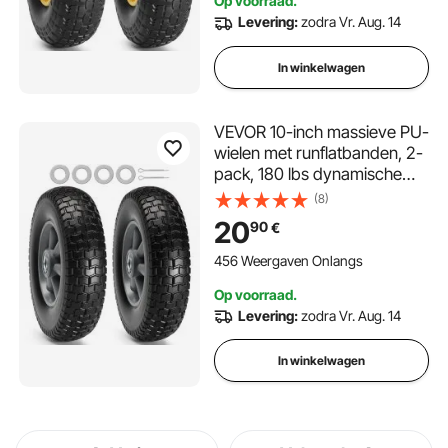
Op voorraad.
Levering:
zodra Vr. Aug. 14
In winkelwagen
VEVOR 10-inch massieve PU-
wielen met runflatbanden, 2-
pack, 180 lbs dynamische
belasting, 220 lbs statische
(8)
belasting, tubeless banden
20
90
€
en wielen voor handwagens,
gereedschapswagens,
456 Weergaven Onlangs
dolly's, tuinkarren
Op voorraad.
Levering:
zodra Vr. Aug. 14
In winkelwagen