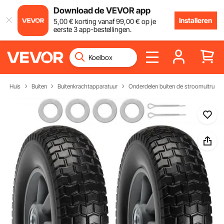
Download de VEVOR app
Installeren
5
,00
€
korting vanaf
99
,00
€
op je
eerste 3 app-bestellingen.
Huis
Buiten
Buitenkrachtapparatuur
Onderdelen buiten de stroomuitrusti