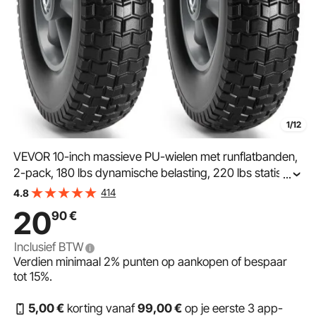
1/12
VEVOR 10-inch massieve PU-wielen met runflatbanden,
2-pack, 180 lbs dynamische belasting, 220 lbs statische
...
belasting, tubeless banden en wielen voor handwagens,
414
4.8
gereedschapswagens, dolly's, tuinkarren
20
90
€
Inclusief BTW
Verdien minimaal
2%
punten op aankopen of bespaar
tot
15%
.
5
,00
€
korting vanaf
99
,00
€
op je eerste 3 app-