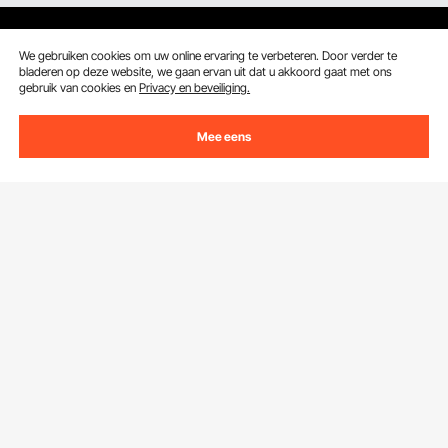
We gebruiken cookies om uw online ervaring te verbeteren. Door verder te
bladeren op deze website, we gaan ervan uit dat u akkoord gaat met ons
gebruik van cookies en
Privacy en beveiliging.
Ontvang 5 € korting als je je inschrijft voor e-mails
met besparingen en tips.
Mee eens
E-mailadres
Abonneren
Door op de knop
abonneren
te klikken, gaat u akkoord met ons
Privacy- & Cookiebeleid
.
Klantenservice
Neem contact op
Bronnen
Retourneren en vervangingen