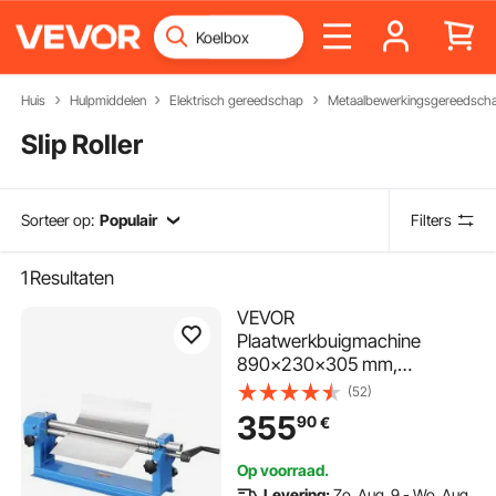
Huis
Hulpmiddelen
Elektrisch gereedschap
Metaalbewerkingsgereedsch
Slip Roller
Sorteer op:
Populair
Filters
1
Resultaten
VEVOR
Plaatwerkbuigmachine
890x230x305 mm,
Rolbuigmachine 610 mm
(52)
vormbreedte, met 2
355
90
€
verwijderbare rollen voor
platen van koolstofarm staal,
Op voorraad.
koper en aluminiumlegering
Levering:
Zo. Aug. 9 - Wo. Aug.