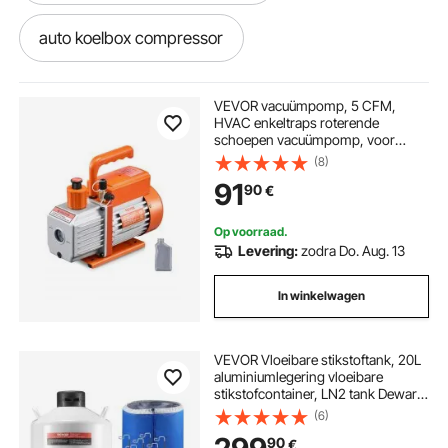
auto koelbox compressor
compressor bandenpomp auto
VEVOR vacuümpomp, 5 CFM,
HVAC enkeltraps roterende
schoepen vacuümpomp, voor
compressor voor de auto
R134a R22 R410a systemen, Auto
(8)
AC vacuümpomp kit met oliefles,
91
90
€
voor auto airconditioning
onderhoud en hars ontgassing
compressor op auto
compressor in auto
Op voorraad.
Levering:
zodra Do. Aug. 13
auto compressor met
In winkelwagen
koeling compressor auto
VEVOR Vloeibare stikstoftank, 20L
aluminiumlegering vloeibare
compressore auto
vriezer voor in de auto
stikstofcontainer, LN2 tank Dewar
met 6 bussen en draagtas met
(6)
banden, cryogene tank voor de
vriezer auto
auto pa system
90
€
schoonheidsindustrie,