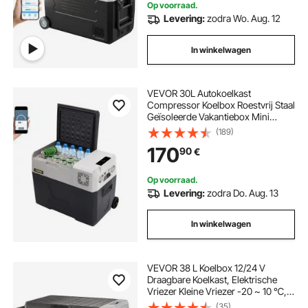
Op voorraad.
Levering:
zodra Wo. Aug. 12
In winkelwagen
VEVOR 30L Autokoelkast
Compressor Koelbox Roestvrij Staal
Geïsoleerde Vakantiebox Mini
Koelbox voor in de Auto met
(189)
Stroomaansluiting
170
90
€
Op voorraad.
Levering:
zodra Do. Aug. 13
In winkelwagen
VEVOR 38 L Koelbox 12/24 V
Draagbare Koelkast, Elektrische
Vriezer Kleine Vriezer -20 ~ 10 ℃,
Elektrische Compressor Koelbox
(35)