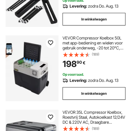
Op voorraad.
Levering:
zodra Do. Aug. 13
In winkelwagen
VEVOR Compressor Koelbox 50L
met app-bediening en wielen voor
gebruik onderweg, -20 tot 20°C,
12/24V DC en 120/240V AC,
(189)
draagbare auto-koelkast met USB-
198
90
€
poort voor kamperen, camper, boot
en vrachtwagen
Op voorraad.
Levering:
zodra Do. Aug. 13
In winkelwagen
VEVOR 35L Compressor Koelbox,
Roestvrij Staal, Autokoelkast 12/24V
DC & 220V AC, Draagbare
Minikoelkast -20°C tot 20°C,
(189)