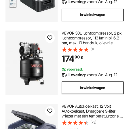
Levering:
zodra Wo. Aug. 12
In winkelwagen
VEVOR 30L luchtcompressor, 2 pk
luchtcompressor, 113 l/min bij 6,2
bar, max. 10 bar druk, olievrije
compressortank voor
(1)
autoreparaties, banden oppompen,
174
90
€
schilderen, houtbewerking en
spijkeren.
Op voorraad.
Levering:
zodra Wo. Aug. 12
In winkelwagen
VEVOR Autokoelkast, 12 Volt
Autokoelkast, Draagbare 9-liter
vriezer met één temperatuurzone,
instelbaar temperatuurbereik van
(73)
-4℉ tot 68℉, 12/24V DC en 100-