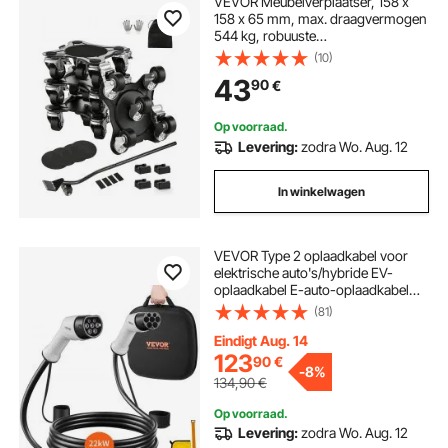
VEVOR Meubelverplaatser, 158 x
158 x 65 mm, max. draagvermogen
544 kg, robuuste
meubelverplaatser met 5 x 360°
(10)
draaibare wielen, gereedschapsset
43
90
€
voor het tillen en verplaatsen van
meubels voor huishoudelijke
apparaten, banken, koelkasten en
Op voorraad.
wasmachines
Levering:
zodra Wo. Aug. 12
In winkelwagen
VEVOR Type 2 oplaadkabel voor
elektrische auto's/hybride EV-
oplaadkabel E-auto-oplaadkabel
Wallbox 22 kW TPU-oplaadkabel 7
(81)
m kabellengte 3-fase AC 380 V
Type 2 naar Type 2
Eindigt Aug. 14
waterdicht/stofdicht Compatibel
123
90
€
-
8%
met alle Type 2-modellen
134,90
€
Op voorraad.
Levering:
zodra Wo. Aug. 12