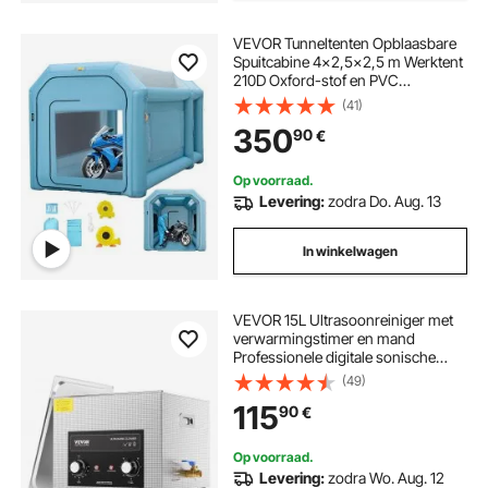
VEVOR Tunneltenten Opblaasbare
Spuitcabine 4x2,5x2,5 m Werktent
210D Oxford-stof en PVC
Lakcabine met Opblaasventilator en
(41)
Ventilatieventilator voor het
350
90
€
Schilderen van Auto-onderdelen,
Kamperen
Op voorraad.
Levering:
zodra Do. Aug. 13
In winkelwagen
VEVOR 15L Ultrasoonreiniger met
verwarmingstimer en mand
Professionele digitale sonische
cavitatiemachine, 360W
(49)
Reinigingsmachine voor
115
90
€
laboratoriumgereedschappen
Metalen onderdelen Carburateur
Messing Auto-onderdelen
Op voorraad.
Motoronderdelen
Levering:
zodra Wo. Aug. 12