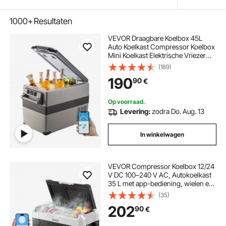
1000+
Resultaten
VEVOR Draagbare Koelbox 45L
Auto Koelkast Compressor Koelbox
Mini Koelkast Elektrische Vriezer
voor Auto Camping Vrachtwagen
(189)
Boot
190
90
€
Op voorraad.
Levering:
zodra Do. Aug. 13
In winkelwagen
VEVOR Compressor Koelbox 12/24
V DC 100–240 V AC, Autokoelkast
35 L met app-bediening, wielen en
2 temperatuurzones (-20 °C tot 20
(35)
°C), Draagbare koelkast voor
202
90
€
campers, boten, kamperen en
vissen