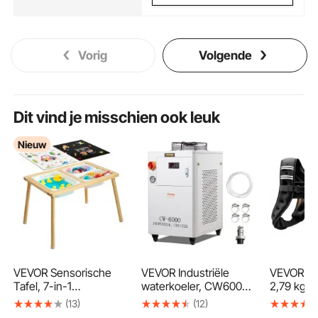
Vorig
Volgende
Dit vind je misschien ook leuk
Nieuw
VEVOR Sensorische
VEVOR Industriële
VEVOR Ge
Tafel, 7-in-1
waterkoeler, CW6000,
2,79 kg T
Activiteitentafel met
1500W waterkoeler
met refle
(13)
(12)
Omkeerbaar,
met compressor,
strepen, 