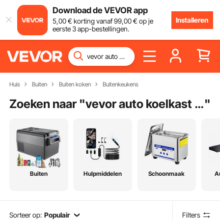
Download de VEVOR app
Installeren
5
,00
€
korting vanaf
99
,00
€
op je
eerste 3 app-bestellingen.
Huis
Buiten
Buiten koken
Buitenkeukens
Zoeken naar "
vevor auto koelkast compressor 20l auto koelkast
"
Buiten
Hulpmiddelen
Schoonmaak
A
Sorteer op:
Populair
Filters