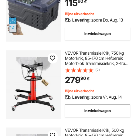
115
90
€
240V AC Compressor Koeler voor
buiten, kamperen en camperen
Bijna uitverkocht
Levering:
zodra Do. Aug. 13
In winkelwagen
VEVOR Transmissie Krik, 750 kg
Motorkrik, 85-170 cm Hefbereik
Motorblok Transmissiekrik, 2-traps
Hydraulische Transmissie Krik,
(2)
Vrijloop Hydraulische Krik voor
279
90
€
Auto Workshops Auto
Transmissies, Rood
Bijna uitverkocht
Levering:
zodra Vr. Aug. 14
In winkelwagen
VEVOR Transmissie Krik, 500 kg
Motorkrik, 85-170 cm Hefbereik