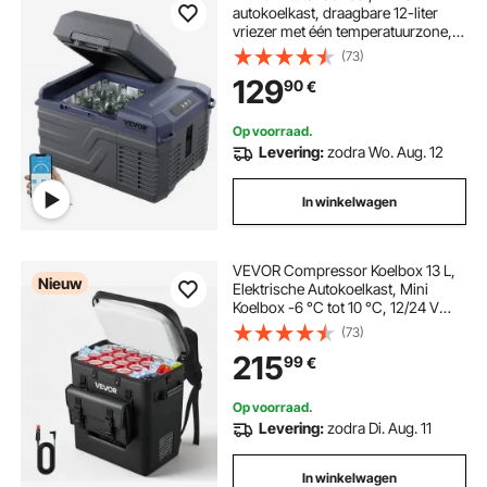
autokoelkast, draagbare 12-liter
vriezer met één temperatuurzone,
instelbaar temperatuurbereik van
(73)
-4℉ tot 68℉, 12/24V DC en 100-
129
90
€
240V AC compressor koeler voor
buiten, kamperen en camperen
Op voorraad.
Levering:
zodra Wo. Aug. 12
In winkelwagen
VEVOR Compressor Koelbox 13 L,
Nieuw
Elektrische Autokoelkast, Mini
Koelbox -6 °C tot 10 °C, 12/24 V
DC, Draagbare Reiskoelkast voor
(73)
Kamperen, Reizen, Auto,
215
99
€
Vrachtwagen, Camper, SUV en
Boot
Op voorraad.
Levering:
zodra Di. Aug. 11
In winkelwagen