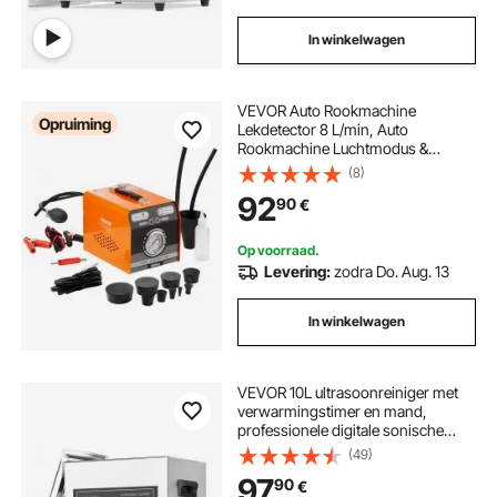
In winkelwagen
VEVOR Auto Rookmachine
Opruiming
Lekdetector 8 L/min, Auto
Rookmachine Luchtmodus &
Rookmodus Twee Modellen,
(8)
Lekdetector met Manometer &
92
90
€
Luchtpompen, 12 V Lekdetector
Rookmachine
Op voorraad.
Levering:
zodra Do. Aug. 13
In winkelwagen
VEVOR 10L ultrasoonreiniger met
verwarmingstimer en mand,
professionele digitale sonische
cavitatiemachine, 240W
(49)
reinigingsmachine voor
97
90
€
laboratoriumgereedschappen,