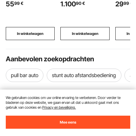
55
1.100
29
99
€
90
€
99
€
Dubbelzijdig Tafelblad,
watertankinhoud 15
gesp en p
Opbergdozen &
liter, max. debiet 65
opbergva
Antislipvoetjes,
l/min, voor CO2-
fitnessve
Speelzand- &
lasergraveermachine.
krachttrai
Watertafel, voor
hardlopen
Kinderen van 3-6 Jaar
fitness e
In winkelwagen
In winkelwagen
In w
spieropb
Aanbevolen zoekopdrachten
pull bar auto
stunt auto afstandsbediening
au
We gebruiken cookies om uw online ervaring te verbeteren. Door verder te
bladeren op deze website, we gaan ervan uit dat u akkoord gaat met ons
gebruik van cookies en
Privacy en beveiliging.
Ontvang 5 € korting als je je inschrijft voor e-mails
Mee eens
met besparingen en tips.