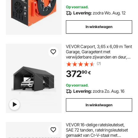
Op voorraad.
Levering:
zodra Wo. Aug. 12
In winkelwagen
VEVOR Carport, 3,65 x 6,09 m Tent
Garage, Garagetent met
verwijderbare zijwanden en deur,
Robuuste autooverkapping, UV-
(7)
bestendige autoluifel, Bescherming
372
90
€
voor alle seizoenen voor auto en
boot, Grijs
Op voorraad.
Levering:
zodra Zo. Aug. 16
In winkelwagen
VEVOR 16-delige ratelsleutelset,
SAE 72 tanden, ratelringsleutelset
gemaakt van Cr-V-staal met