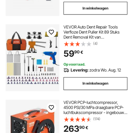
In winkelwagen
VEVOR Auto Dent Repair Tools
Verfloze Dent Puller Kit 89 Stuks
Dent Removal Kit van
Aluminiumlegering, Rubber en
(4)
Kunststof voor Alle Soorten Auto's
59
90
€
en Het Repareren van Deuk van Het
Metalen Oppervlak
Op voorraad.
Levering:
zodra Wo. Aug. 12
In winkelwagen
VEVOR PCP-luchtcompressor,
4500 PSI/30 MPa draagbare PCP-
luchtbukscompressor - ingebouwd
water- en ventilatorkoelsysteem,
(174)
auto-stop DC12V/AC230V
263
90
€
paintball-tankcompressor voor
luchtbuks, duikfles