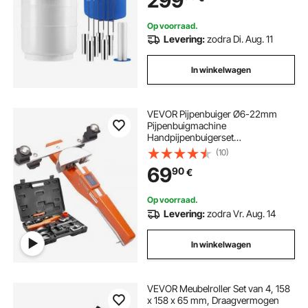
299
spermaconservering,
wetenschappelijke
Op voorraad.
auto alarm systemen
vriezer voor auto
Levering:
zodra Di. Aug. 11
In winkelwagen
VEVOR Pijpenbuiger Ø6-22mm
Pijpenbuigmachine
Handpijpenbuigerset
Pijpenbuigapparaat Vooruit en
(10)
achteruit tot 90° + Pijpensnijder
69
90
€
voor airconditioning,
koelsystemen,
auto-/hydraulische/pneumatische
Op voorraad.
systemen
Levering:
zodra Vr. Aug. 14
In winkelwagen
VEVOR Meubelroller Set van 4, 158
x 158 x 65 mm, Draagvermogen