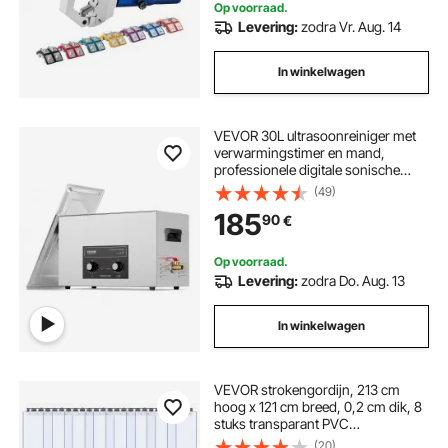
Op voorraad.
Levering:
zodra Vr. Aug. 14
In winkelwagen
VEVOR 30L ultrasoonreiniger met
verwarmingstimer en mand,
professionele digitale sonische
cavitatiemachine, 360W
(49)
reinigingsmachine voor
185
90
€
laboratoriumgereedschappen,
metalen onderdelen, carburateurs,
messing, auto-onderdelen
Op voorraad.
Levering:
zodra Do. Aug. 13
In winkelwagen
VEVOR strokengordijn, 213 cm
hoog x 121 cm breed, 0,2 cm dik, 8
stuks transparant PVC
strokengordijn, vriezergordijn,
(20)