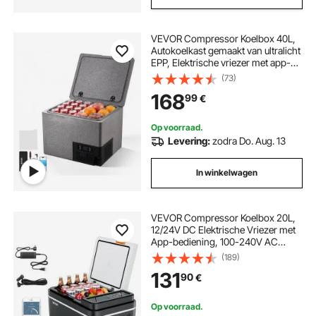
VEVOR Compressor Koelbox 40L,
Autokoelkast gemaakt van ultralicht
EPP, Elektrische vriezer met app-
bediening, 12V/24V DC, -10°C tot
(73)
10°C, voor vrachtwagens,
168
99
€
bestelwagens, campers, SUV's,
boten, reizen en kamperen
Op voorraad.
Levering:
zodra Do. Aug. 13
In winkelwagen
VEVOR Compressor Koelbox 20L,
12/24V DC Elektrische Vriezer met
App-bediening, 100-240V AC
Autokoelkast voor Kamperen,
(189)
Reizen, Vrachtwagens, Vissen,
131
90
€
Draagbare Thermo-elektrische
Koelbox
Op voorraad.