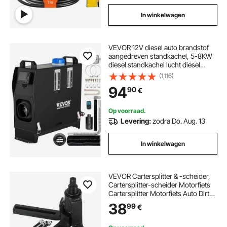
In winkelwagen
VEVOR 12V diesel auto brandstof
aangedreven standkachel, 5-8KW
diesel standkachel lucht diesel
kachel, lucht diesel kachel voor auto
(1,116)
camper vrachtwagen camper bus
94
90
€
met afstandsbediening, zwarte
LCD-schakelaar en 1 luchtuitlaat
Op voorraad.
Levering:
zodra Do. Aug. 13
In winkelwagen
VEVOR Cartersplitter & -scheider,
Cartersplitter-scheider Motorfiets
Cartersplitter Motorfiets Auto Dirt
Bike ATV, Cartersplitter-scheider
38
99
€