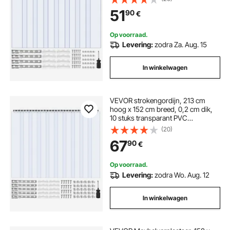
kunststof deurstrip voor
51
90
€
inloopvriezers, koelkasten en
opslagdeuren, met 50%
overlapping
Op voorraad.
Levering:
zodra Za. Aug. 15
In winkelwagen
VEVOR strokengordijn, 213 cm
hoog x 152 cm breed, 0,2 cm dik,
10 stuks transparant PVC
strokengordijn, vriezergordijn,
(20)
kunststof deurstrip voor
67
90
€
inloopvriezers, koelkasten en
opslagdeuren, met 50%
overlapping
Op voorraad.
Levering:
zodra Wo. Aug. 12
In winkelwagen