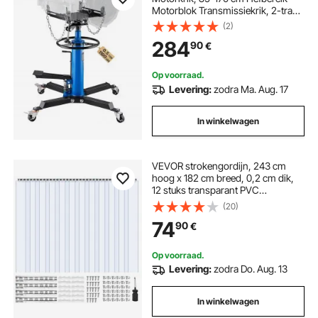
Motorblok Transmissiekrik, 2-traps
Hydraulische Transmissie Krik,
(2)
Vrijloop Hydraulische Krik voor
284
90
€
Auto Workshops Auto
Transmissies, Blauw
Op voorraad.
Levering:
zodra Ma. Aug. 17
In winkelwagen
VEVOR strokengordijn, 243 cm
hoog x 182 cm breed, 0,2 cm dik,
12 stuks transparant PVC
strokengordijn, vriezergordijn,
(20)
kunststof deurstrip voor
74
90
€
inloopvriezers, koelkasten en
opslagdeuren, met 50%
overlapping
Op voorraad.
Levering:
zodra Do. Aug. 13
In winkelwagen