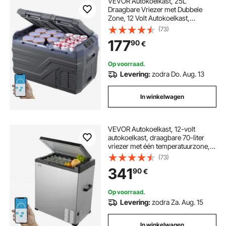
VEVOR Autokoelkast, 25L
Draagbare Vriezer met Dubbele
Zone, 12 Volt Autokoelkast,
Instelbaar Temperatuurbereik van
(73)
-20°C tot 20°C, 12/24V DC en 100-
177
90
€
240V AC Compressor Koeler voor
Buitengebruik, Kamperen, Camper
Op voorraad.
Levering:
zodra Do. Aug. 13
In winkelwagen
VEVOR Autokoelkast, 12-volt
autokoelkast, draagbare 70-liter
vriezer met één temperatuurzone,
instelbaar temperatuurbereik van
(73)
-4℉ tot 68℉, 12/24V DC en 100-
341
90
€
240V AC compressor koeler voor
buiten, kamperen en camperen
Op voorraad.
Levering:
zodra Za. Aug. 15
In winkelwagen