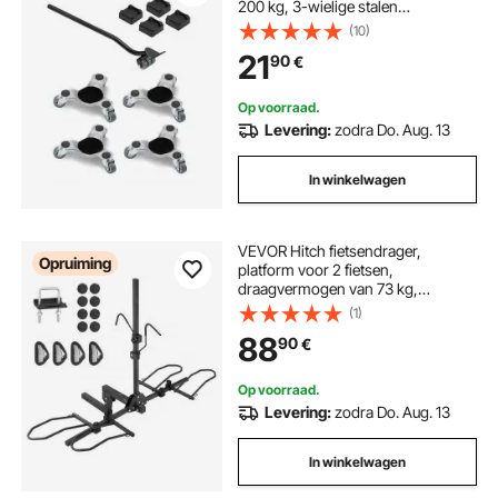
200 kg, 3-wielige stalen
meubelroller met driehoekige
(10)
zwenkwielen, transportroller voor
21
90
€
huishoudelijke apparaten, banken
en koelkasten
Op voorraad.
Levering:
zodra Do. Aug. 13
In winkelwagen
VEVOR Hitch fietsendrager,
Opruiming
platform voor 2 fietsen,
draagvermogen van 73 kg,
fietsendragerkoppeling voor 50,8
(1)
mm ontvanger, opvouwbare
88
90
€
fietsendrager voor auto, SUV,
vrachtwagen, enz.
Op voorraad.
Levering:
zodra Do. Aug. 13
In winkelwagen