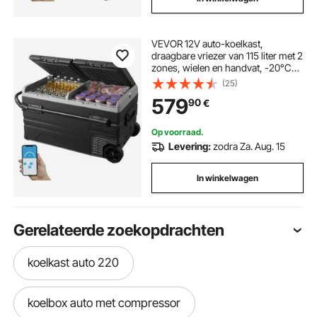
VEVOR 12V auto-koelkast,
draagbare vriezer van 115 liter met 2
zones, wielen en handvat, -20°C
tot 20°C, 12/24V DC / 100-240V AC
(25)
compressor koeler voor
579
90
€
buitengebruik, kamperen en reizen
Op voorraad.
Levering:
zodra Za. Aug. 15
In winkelwagen
Gerelateerde zoekopdrachten
koelkast auto 220
koelbox auto met compressor