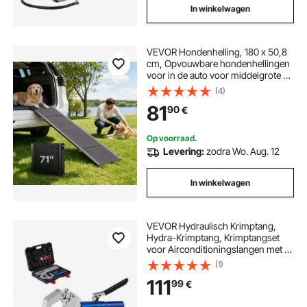
In winkelwagen
VEVOR Hondenhelling, 180 x 50,8
cm, Opvouwbare hondenhellingen
voor in de auto voor middelgrote en
grote honden tot 113 kg,
(4)
Hondentrap met antislip Oxford-
81
90
€
stofoppervlak, Draagbare
instaphulp voor SUV's en
vrachtwagens
Op voorraad.
Levering:
zodra Wo. Aug. 12
In winkelwagen
VEVOR Hydraulisch Krimptang,
Hydra-Krimptang, Krimptangset
voor Airconditioningslangen met 7
klikinzetstukken, Krimptang voor
(1)
Slangen voor Auto- en
111
99
€
Airconditioningreparaties – incl.
Koffer