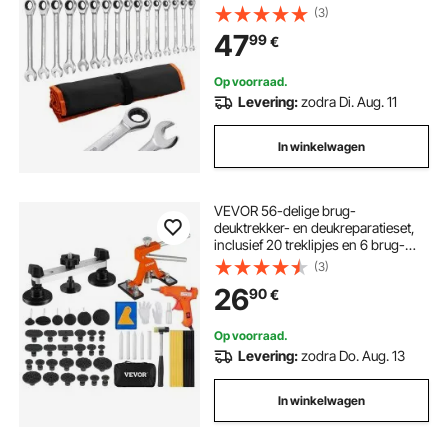
opbergtas, steeksleutels en
(3)
ratelringsleutels voor reparaties in
47
99
€
en rond het huis en aan de auto.
Op voorraad.
Levering:
zodra Di. Aug. 11
In winkelwagen
VEVOR 56-delige brug-
deuktrekker- en deukreparatieset,
inclusief 20 treklipjes en 6 brug-
treklipjes, aluminium
(3)
deukverwijderingsgereedschap
26
90
€
voor auto's, koelkasten, enz.
Op voorraad.
Levering:
zodra Do. Aug. 13
In winkelwagen