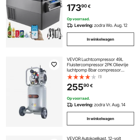
Geïsoleerde Box Ideaal voor Auto,
173
90
€
Vrachtwagen, Camper, Camping,
Vakantie
Op voorraad.
Levering:
zodra Wo. Aug. 12
In winkelwagen
VEVOR Luchtcompressor 49L
Fluistercompressor 2PK Olievrije
luchtpomp 8bar compressor
Enkelfase Geluidsniveau ≤63dB
(1)
Ideaal voor het oppompen van
255
90
€
banden Autoreparaties Schilderen
Houtwerk
Op voorraad.
Levering:
zodra Vr. Aug. 14
In winkelwagen
VEVOR Autokoelkast, 12-volt