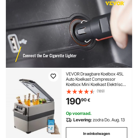
VEVOR Draagbare Koelbox 45L
Auto Koelkast Compressor
Koelbox Mini Koelkast Elektrische
Vriezer voor Auto Camping
(189)
Vrachtwagen Boot
190
90
€
Op voorraad.
Levering:
zodra Do. Aug. 13
In winkelwagen