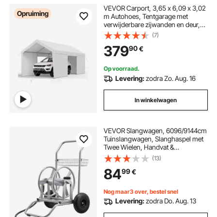
VEVOR Carport, 3,65 x 6,09 x 3,02
Opruiming
m Autohoes, Tentgarage met
verwijderbare zijwanden en deur,
Autooverkapping, UV-bestendig en
(7)
waterafstotend, All-Season
379
90
€
bescherming voor auto en boot,
Wit
Op voorraad.
Levering:
zodra Zo. Aug. 16
In winkelwagen
VEVOR Slangwagen, 6096/9144cm
Tuinslangwagen, Slanghaspel met
Twee Wielen, Handvat &
Opbergmand, Multifunctionele
(13)
Slanghaspel voor Tuin, Auto
84
99
€
675x610x900mm
Nog maar3 over, bestel snel
Levering:
zodra Do. Aug. 13