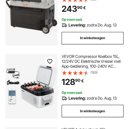
820 x 470 x 440 mm voor Auto,
243
90
€
Camping, Vrachtwagen, Boot etc.
Op voorraad.
Levering:
zodra Do. Aug. 13
In winkelwagen
VEVOR Compressor Koelbox 15L,
12/24V DC Elektrische Vriezer met
App-bediening, 100-240V AC
Autokoelkast voor Kamperen,
(189)
Reizen, Vrachtwagens, Vissen,
128
90
€
60W Thermo-elektrische
Draagbare Koelbox
Op voorraad.
Levering:
zodra Do. Aug. 13
In winkelwagen