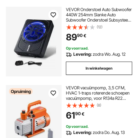
VEVOR Onderstoel Auto Subwoofer
440W 254mm Slanke Auto
Subwoofer Onderstoel Subsysteem
met Ingebouwde Versterker,
(12)
Hoge/Lage Niveau Input en
89
90
€
Volumeregeling voor SUV's en
Trucks
Op voorraad.
Levering:
zodra Wo. Aug. 12
In winkelwagen
VEVOR vacuümpomp, 3,5 CFM,
Opruiming
HVAC 1-traps roterende schoepen
vacuümpomp, voor R134a R22
R410a systemen, Auto AC
(8)
vacuümpomp kit met oliefles, voor
61
90
€
auto airconditioning onderhoud en
hars ontgassing
Op voorraad.
Levering:
zodra Do. Aug. 13