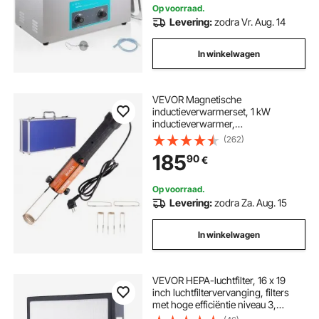
Op voorraad.
Levering:
zodra Vr. Aug. 14
In winkelwagen
VEVOR Magnetische
inductieverwarmerset, 1 kW
inductieverwarmer,
boutinductieverwarmer met 10
(262)
inductiespoelen, boutverwijderaar
185
90
€
voor inductieverwarmers voor het
verwijderen van bouten en moeren
Op voorraad.
Levering:
zodra Za. Aug. 15
In winkelwagen
VEVOR HEPA-luchtfilter, 16 x 19
inch luchtfiltervervanging, filters
met hoge efficiëntie niveau 3,
compatibel met BlueDri & VEVOR-