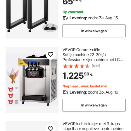
65
voorgeboorde gaten, voor
salontafels en banken
Op voorraad.
Levering:
zodra Za. Aug. 15
In winkelwagen
VEVOR Commerciële
Softijsmachine 22-30 l/u
Professionele ijsmachine met LCD-
display, 3 smaken, tafelmodel voor
(633)
catering en bedrijven
1.225
90
€
Nog maar5 over, bestel snel
Levering:
zodra Zo. Aug. 16
In winkelwagen
VEVOR luchtreiniger met 3-traps
stapelbare negatieve luchtmachine