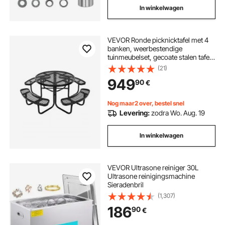
In winkelwagen
VEVOR Ronde picknicktafel met 4
banken, weerbestendige
tuinmeubelset, gecoate stalen tafels
met parasolgat, tuinmeubelen voor
(21)
op de veranda (zwart)
949
90
€
Nog maar2 over, bestel snel
Levering:
zodra Wo. Aug. 19
In winkelwagen
VEVOR Ultrasone reiniger 30L
Ultrasone reinigingsmachine
Sieradenbril
(1,307)
186
90
€