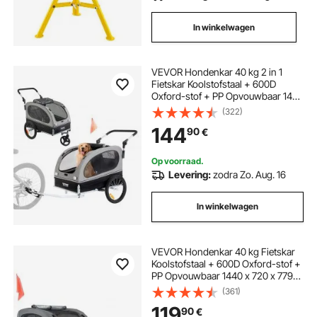
In winkelwagen
VEVOR Hondenkar 40 kg 2 in 1
Fietskar Koolstofstaal + 600D
Oxford-stof + PP Opvouwbaar 1470
x 720 x 780 mm als aanhanger
(322)
1530 x 720 x 825 mm als
144
90
€
kinderwagen Hondenbuggy
Joggerkar
Op voorraad.
Levering:
zodra Zo. Aug. 16
In winkelwagen
VEVOR Hondenkar 40 kg Fietskar
Koolstofstaal + 600D Oxford-stof +
PP Opvouwbaar 1440 x 720 x 779
mm als opvouwbare kar
(361)
Afmetingen 760 x 560 x 195 mm
119
90
€
Zwart & Grijs