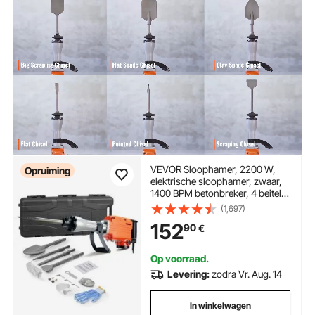
VEVOR Sloophamer, 2200 W,
Opruiming
elektrische sloophamer, zwaar,
1400 BPM betonbreker, 4 beitels,
handschoenen
(1,697)
152
90
€
Op voorraad.
Levering:
zodra Vr. Aug. 14
In winkelwagen