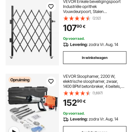
VEVOR Enkele beveiligingspoort
Industriële oprithek
Vouwdeurpoort, Stalen
beveiligingspoort, Flexibele
(232)
uitbreidbare beveiligingspoort,
107
90
€
360° rolhek, Schaarpoort met
hangslot
Op voorraad.
Levering:
zodra Vr. Aug. 14
In winkelwagen
VEVOR Sloophamer, 2200 W,
Opruiming
elektrische sloophamer, zwaar,
1400 BPM betonbreker, 4 beitels,
handschoenen
(1,697)
152
90
€
Op voorraad.
Levering:
zodra Vr. Aug. 14