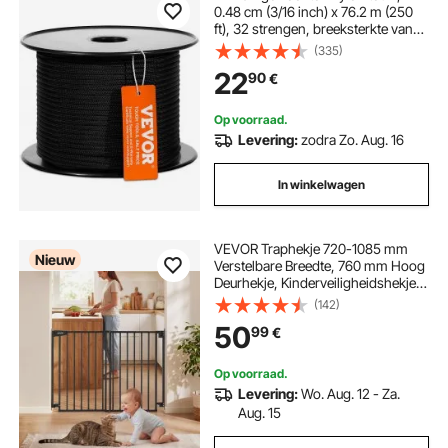
0.48 cm (3/16 inch) x 76.2 m (250
ft), 32 strengen, breeksterkte van
327 kg (720 lb), klimtouw voor
(335)
buiten, klimtouw voor
22
90
€
boomverzorgers voor
rotsklimmen, kamperen,
schommels, abseilen,
Op voorraad.
reddingsacties
Levering:
zodra Zo. Aug. 16
In winkelwagen
VEVOR Traphekje 720-1085 mm
Nieuw
Verstelbare Breedte, 760 mm Hoog
Deurhekje, Kinderveiligheidshekje
met Boorset (zonder Grondstang),
(142)
Kinderveiligheidshekje voor
50
99
€
Trappen, Deuropeningen &
Woonruimtes, Zwart
Op voorraad.
Levering:
Wo. Aug. 12 - Za.
Aug. 15