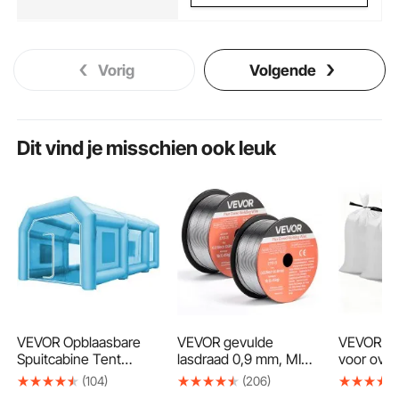
Vorig
Volgende
Dit vind je misschien ook leuk
VEVOR Opblaasbare
VEVOR gevulde
VEVOR za
Spuitcabine Tent
lasdraad 0,9 mm, MIG-
voor over
8x4.5x3m
lasdraad E71T-11, 0,45
verpakkin
(104)
(206)
Opblaasbare
kg gasloze draadspoel
stuks, 4