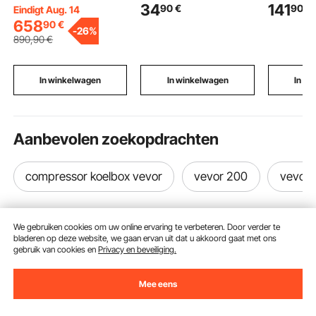
34
141
90
€
90
€
Spuitcabine Tent
met minimale
geweven 
Eindigt Aug. 14
Spuitcabine Grote Auto
spatvorming voor alle
banden,
658
90
€
-
26%
Tent Feesttent
lasposities,
draagver
890
,90
€
Kampeertent Lucht
zelfbeschermend voor
kg, polyp
Tent met 2 Elektrische
buitengebruik (2 rollen)
zandzakk
Blaasmachines
en UV-bes
In winkelwagen
In winkelwagen
In w
bescherm
overstro
Aanbevolen zoekopdrachten
compressor koelbox vevor
vevor 200
vevor 
We gebruiken cookies om uw online ervaring te verbeteren. Door verder te
bladeren op deze website, we gaan ervan uit dat u akkoord gaat met ons
gebruik van cookies en
Privacy en beveiliging.
Ontvang 5 € korting als je je inschrijft voor e-mails
Mee eens
met besparingen en tips.