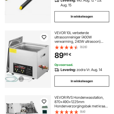
Levering:
Wo. Aug. 12 - Za.
Aug. 15
In winkelwagen
VEVOR 10L verbeterde
ultrasoonreiniger (400W
verwarming, 240W ultrasoon)
Professionele digitale laboratorium-
(628)
ultrasoonreiniger met
89
90
€
verwarmingstimer voor het
reinigen van onderdelen en
instrumenten
Op voorraad.
Levering:
zodra Vr. Aug. 14
In winkelwagen
VEVOR RVS Hondenwasstation,
870x490x1225mm
Hondenverzorgingsbak met kraan,
douchekop, zeephouder en
(64)