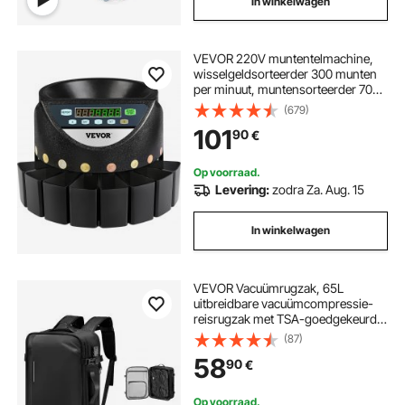
In winkelwagen
VEVOR 220V muntentelmachine,
wisselgeldsorteerder 300 munten
per minuut, muntensorteerder 700
muntencapaciteit,
(679)
euromuntentelmachine met 8
101
90
€
verzamelboxen, geldteller, voor
Subways
Op voorraad.
Levering:
zodra Za. Aug. 15
In winkelwagen
VEVOR Vacuümrugzak, 65L
uitbreidbare vacuümcompressie-
reisrugzak met TSA-goedgekeurd
slot, meerdere zakken, waterdichte
(87)
handbagage, zonder pomp, zwart
58
90
€
Op voorraad.