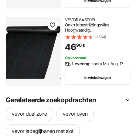
In winkelwagen
VEVOR 6x300Ft
Onkruidbestrijdingsvlies
Hoogwaardig
onkruidbestrijdingsvlies Tuinvlies
(1,554)
Scheurvast
46
90
€
Op voorraad.
Levering:
zodra Ma. Aug. 17
In winkelwagen
Gerelateerde zoekopdrachten
vevor dual zone
vevor oven
vevor ladeglijbanen met slot