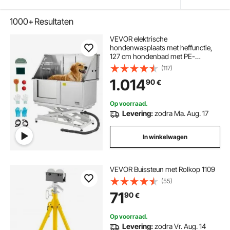
1000+
Resultaten
VEVOR elektrische
hondenwasplaats met heffunctie,
127 cm hondenbad met PE-
waterfilterplaat, kraan en
(117)
douchekop, hondenbad,
1.014
90
€
multifunctionele wasbak (deur links)
Op voorraad.
Levering:
zodra Ma. Aug. 17
In winkelwagen
VEVOR Buissteun met Rolkop 1109
(55)
71
90
€
Op voorraad.
Levering:
zodra Vr. Aug. 14