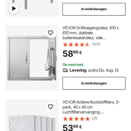
In winkelwagen
VEVOR Grilltoegangsdeur, 610 x
610 mm, dubbele
buitenkeukendeur, vlak
gemonteerde roestvrijstalen deur,
(303)
dubbelwandige verticale deur met
58
90
€
handgrepen en haken, voor grill-
eiland, grillstation, buitenkast
Op voorraad.
Levering:
zodra Do. Aug. 13
In winkelwagen
VEVOR Actieve Koolstoffilters, 5-
pack, 40 x 40 cm
Luchtfiltervervanging,
Hoogrendementsfilters Niveau 1,
(31)
Compatibel met BlueDri en VEVOR
53
90
€
Scrubber, Luchtreiniger, Apparatuur