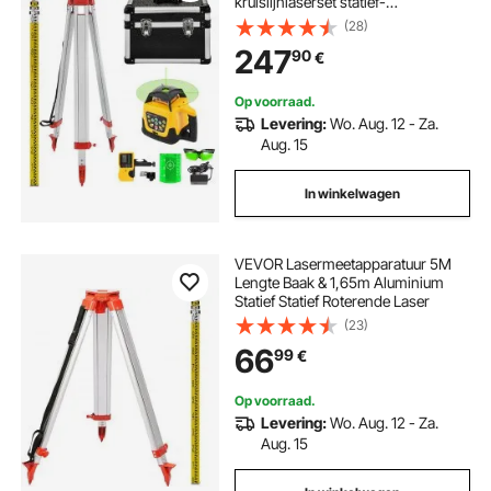
kruislijnlaserset statief-
nivelleringsstaf
(28)
247
90
€
Op voorraad.
Levering:
Wo. Aug. 12 - Za.
Aug. 15
In winkelwagen
VEVOR Lasermeetapparatuur 5M
Lengte Baak & 1,65m Aluminium
Statief Statief Roterende Laser
(23)
66
99
€
Op voorraad.
Levering:
Wo. Aug. 12 - Za.
Aug. 15