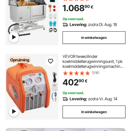
waterfilterplaat, kraan en
1.068
90
€
douchekop, hondenbad,
hondenwasbak (rechterdeur)
Op voorraad.
Levering:
zodra Di. Aug. 18
In winkelwagen
VEVOR tweecilinder
Opruiming
koelmiddelterugwinningsunit, 1 pk
koelmiddelterugwinningsmachine
220-240 V, 7,7 lbs/min
(516)
koelmiddelpompstation
402
90
€
Op voorraad.
Levering:
zodra Vr. Aug. 14
In winkelwagen