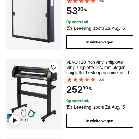
(46)
scrubber, luchtreinigers, apparatuur
53
90
€
voor waterschadeherstel
Op voorraad.
Levering:
zodra Za. Aug. 15
In winkelwagen
VEVOR 28 inch vinyl snijplotter
Vinyl snijplotter 720 mm Slogan
snijplotter Desktopmachine met de
software
(65)
252
90
€
Op voorraad.
Levering:
zodra Za. Aug. 15
In winkelwagen