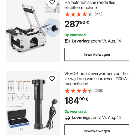
Halfautomatische ronde fles
etiketteermachine
(155)
287
90
€
Op voorraad.
Levering:
zodra Vr. Aug. 14
In winkelwagen
VEVOR inductieverwarmer voor het
verwijderen van schroeven, 1100W
magnetische
inductieverwarmerset, verwarmer
(209)
voor het verwijderen van roestige
184
90
€
schroeven,
autoreparatiegereedschap met 10
spoelen
Op voorraad.
Levering:
zodra Vr. Aug. 14
In winkelwagen