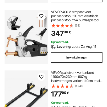
VEVOR 400 V armpaar voor
puntlaspistool 120 mm elektrisch
puntlaspistool 25A puntlaspistool
(53)
347
90
€
Op voorraad.
Levering:
zodra Za. Aug. 15
In winkelwagen
VEVOR palletvork vorkenbord
1490x70x230mm 907kg
laadvermogen vorken 149cm totale
lengte met 109,2cm vorkblad
(1,949)
vorkheftruck 495-915mm
177
90
€
verstelbare
Op voorraad.