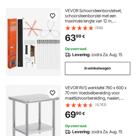
VEVOR Schoorsteenborstelset,
schoorsteenborstel met een
maximale lengte van 12 m,
kachelpijpborstel met twee
(108)
borstelkoppen, schoorsteenveger,
63
99
€
schoorsteenreinigingsgereedschap
voor vierkante en rechthoekige
schoorstenen
Op voorraad.
Levering:
zodra Za. Aug. 15
In winkelwagen
VEVOR RVS werktafel 760 x 600 x
70 mm Voedselbereiding voor
maaltijdvoorbereiding, naaien,
wassen, knutselen, garagegebruik,
(4,743)
enz.
69
90
€
Op voorraad.
Levering:
zodra Za. Aug. 15