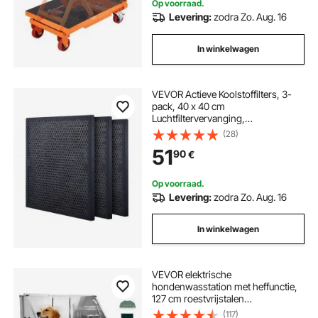
Op voorraad.
Levering:
zodra Zo. Aug. 16
In winkelwagen
VEVOR Actieve Koolstoffilters, 3-
pack, 40 x 40 cm
Luchtfiltervervanging,
Hoogrendementsfilters Niveau 2,
(28)
Compatibel met BlueDri en VEVOR
51
90
€
Scrubber, Luchtreiniger, Apparatuur
voor waterschadeherstel
Op voorraad.
Levering:
zodra Zo. Aug. 16
In winkelwagen
VEVOR elektrische
hondenwasstation met heffunctie,
127 cm roestvrijstalen
hondenwasbak met PE-
(117)