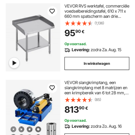
VEVOR RVS werktafel, commerciële
voedselbereidingstafel, 610 x 711 x
660 mm spatscherm aan drie
zijden, robuuste
(1,136)
voorbereidingstafel met verstelbare
95
90
€
hoogte
Op voorraad.
Levering:
zodra Za. Aug. 15
In winkelwagen
VEVOR slangkrimptang, een
slangkrimptang met 8 matrijzen en
een krimpbereik van 6 tot 28 mm,
voor lagedruk- en hogedruk-
(85)
olieleidingen,
813
90
€
gas-/water-/airconditioningslangen
en kabelaansluitingen.
Op voorraad.
Levering:
zodra Zo. Aug. 16