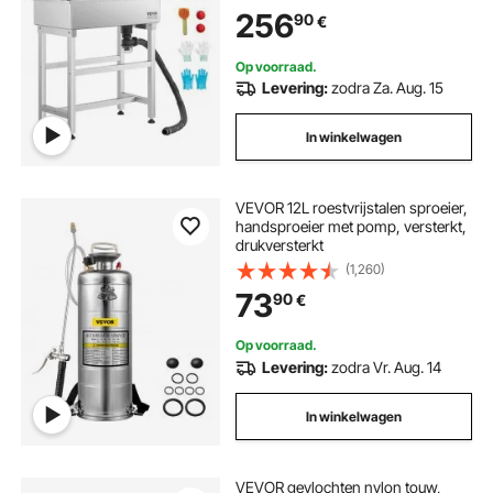
speelballen, Hondenbad voor
256
90
€
meerdere huisdieren, Wasbak voor
thuis
Op voorraad.
Levering:
zodra Za. Aug. 15
In winkelwagen
VEVOR 12L roestvrijstalen sproeier,
handsproeier met pomp, versterkt,
drukversterkt
(1,260)
73
90
€
Op voorraad.
Levering:
zodra Vr. Aug. 14
In winkelwagen
VEVOR gevlochten nylon touw,