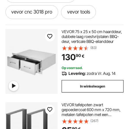
vevor cnc 3018 pro
vevor tools
vevor diesel standkachel
vevor kas
VEVOR 75 x 25 x 50 cm haarddeur,
dubbele laag roestvrijstalen BBQ-
deur, verticale BBQ-eilanddeur
vevor co2 laser
vevor 5kw diesel
(83)
130
90
€
vevor 5kw diesel luchtverwarmer
Op voorraad.
Levering:
zodra Vr. Aug. 14
standkachel diesel 5kw vevor
In winkelwagen
vevor storage box
vevor 220v
VEVOR tafelpoten zwart
gepoedercoat 600 mm x 720 mm,
luchtcompressor vevor
vevor 220
metalen tafelpoten met een
draagvermogen van 1000 kg,
(267)
vierkante tafelpoten, tafelframe met
90
€