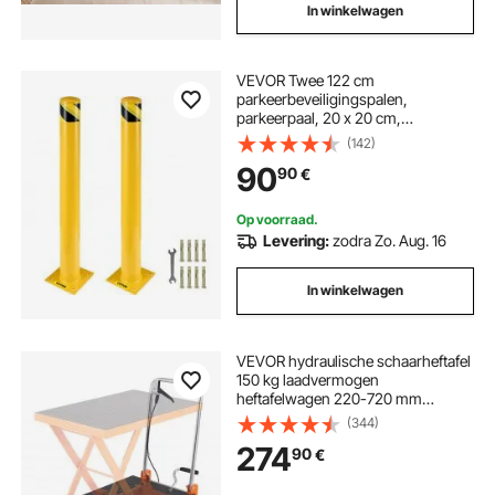
In winkelwagen
VEVOR Twee 122 cm
parkeerbeveiligingspalen,
parkeerpaal, 20 x 20 cm,
parkeerpaal, parkeerpaal,
(142)
verkeersbuispaal, geschikt voor
90
90
€
binnen- en buitenparkeerplaatsen
Op voorraad.
Levering:
zodra Zo. Aug. 16
In winkelwagen
VEVOR hydraulische schaarheftafel
150 kg laadvermogen
heftafelwagen 220-720 mm
hefbereik heftafel werkplaats 700 x
(344)
450 mm platform schaarheftruck
274
90
€
enkele schaar voor fabrieken
magazijnen supermarkten