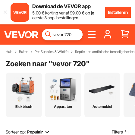
Download de VEVOR app
Installeren
5
,00
€
korting vanaf
99
,00
€
op je
eerste 3 app-bestellingen.
Huis
Buiten
Pet Supplies & Wildlife
Reptiel- en amfibische benodigdheden
Zoeken naar "
vevor 720
"
Elektrisch
Apparaten
Automobiel
Sorteer op:
Populair
Filters