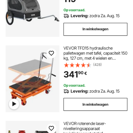
Op voorraad.
Levering:
zodra Za. Aug. 15
In winkelwagen
VEVOR TFD15 hydraulische
palletwagen met tafel, capaciteit 150
kg, 127 cm, met 4 wielen en
antislipmat, voor
(428)
materiaalbehandeling en transport,
341
90
€
oranje
Op voorraad.
Levering:
zodra Za. Aug. 15
In winkelwagen
VEVOR roterende laser-
nivelleringsapparaat