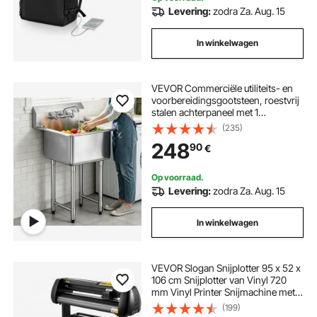
Levering:
zodra Za. Aug. 15
In winkelwagen
VEVOR Commerciële utiliteits- en
voorbereidingsgootsteen, roestvrij
stalen achterpaneel met 1
compartiment
(235)
248
90
€
Op voorraad.
Levering:
zodra Za. Aug. 15
In winkelwagen
VEVOR Slogan Snijplotter 95 x 52 x
106 cm Snijplotter van Vinyl 720
mm Vinyl Printer Snijmachine met
LED Digitaal Paneel, USB- en COM-
(199)
interface voor Gravures