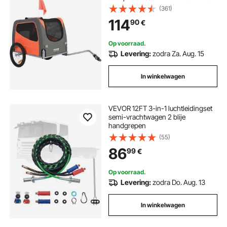
mm als opgevouwen kar 760 x 560
(361)
x 195 mm Oranje & Grijs
114
90
€
Op voorraad.
Levering:
zodra Za. Aug. 15
In winkelwagen
VEVOR 12FT 3-in-1 luchtleidingset
semi-vrachtwagen 2 blije
handgrepen
(55)
86
99
€
Op voorraad.
Levering:
zodra Do. Aug. 13
In winkelwagen