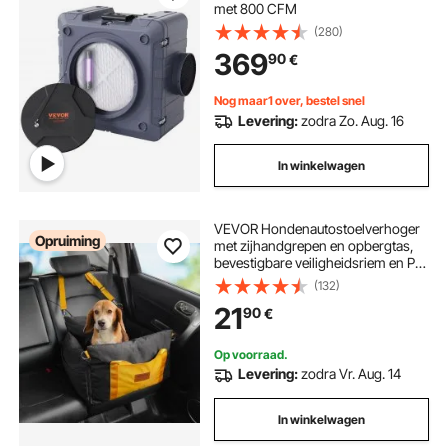
met 800 CFM
(280)
369
90
€
Nog maar1 over, bestel snel
Levering:
zodra Zo. Aug. 16
In winkelwagen
VEVOR Hondenautostoelverhoger
Opruiming
met zijhandgrepen en opbergtas,
bevestigbare veiligheidsriem en PP-
katoenen vulling, Hondenautobed ​​
(132)
voor kleine honden tot 11 kg, Zwart
21
90
€
Op voorraad.
Levering:
zodra Vr. Aug. 14
In winkelwagen