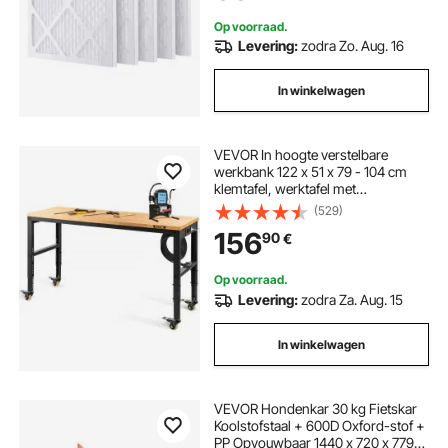
voor waterschadeherstel
Op voorraad.
Levering:
zodra Zo. Aug. 16
In winkelwagen
VEVOR In hoogte verstelbare
werkbank 122 x 51 x 79 - 104 cm
klemtafel, werktafel met
draagvermogen van 720 kg, bruine
(529)
opvouwbare gereedschapsbank
156
90
€
van koudgewalst staal,
multifunctionele werktafel voor
werkplaats
Op voorraad.
Levering:
zodra Za. Aug. 15
In winkelwagen
VEVOR Hondenkar 30 kg Fietskar
Koolstofstaal + 600D Oxford-stof +
PP Opvouwbaar 1440 x 720 x 779