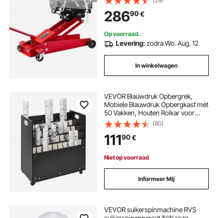
(29)
hefplatform voor
286
90
€
garage/werkplaats, rood
Op voorraad.
Levering:
zodra Wo. Aug. 12
In winkelwagen
VEVOR Blauwdruk Opbergrek,
Mobiele Blauwdruk Opbergkast met
50 Vakken, Houten Rolkar voor
Blauwdrukken, Kaarten, Posters,
(80)
Architectuur, Blauwdruk Opbergrek
111
90
€
voor Thuis, Kantoor, School
Niet op voorraad
Informeer Mij
VEVOR suikerspinmachine RVS
suikerspinapparaat 1kW roze