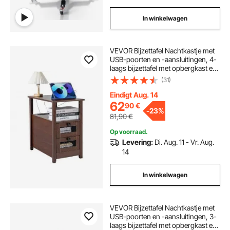
In winkelwagen
VEVOR Bijzettafel Nachtkastje met
USB-poorten en -aansluitingen, 4-
laags bijzettafel met opbergkast en
2 lades voor woonkamer,
(31)
slaapkamer, kantoor, bruin
Eindigt Aug. 14
62
90
€
-
23%
81,90
€
Op voorraad.
Levering:
Di. Aug. 11 - Vr. Aug.
14
In winkelwagen
VEVOR Bijzettafel Nachtkastje met
USB-poorten en -aansluitingen, 3-
laags bijzettafel met opbergkast en