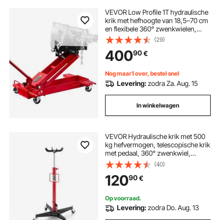
VEVOR Low Profile 1T hydraulische
krik met hefhoogte van 18,5–70 cm
en flexibele 360° zwenkwielen,
zwaar uitgevoerd hefplatform voor
(29)
garage/werkplaats, rood
400
90
€
Nog maar1 over, bestel snel
Levering:
zodra Za. Aug. 15
In winkelwagen
VEVOR Hydraulische krik met 500
kg hefvermogen, telescopische krik
met pedaal, 360° zwenkwiel,
hefhoogte 112-187 cm, takel voor
(40)
garage/werkplaats Rood + Zwart
120
90
€
Op voorraad.
Levering:
zodra Do. Aug. 13