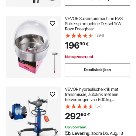
VEVOR Suikerspinmachine RVS
Suikerspinmachine Deksel 1kW
Roze Draagbaar
(394)
196
90
€
Niet op voorraad
Details bekijken
VEVOR hydraulische krik met
transmissie, autokrik met een
hefvermogen van 600 kg,
telescopische krik met pedaal en
(37)
dubbele telescopische
292
90
€
versnellingsbak en een hefhoogte
van 88-176 cm,
garage-/werkplaatslift, blauw
Op voorraad.
Levering:
zodra Do. Aug. 13