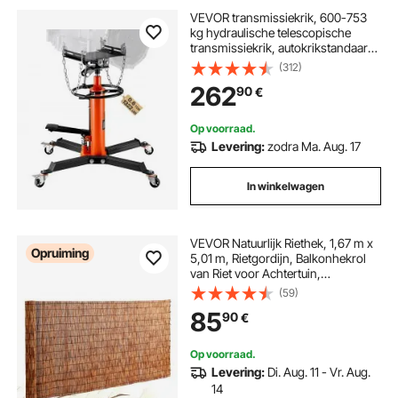
VEVOR transmissiekrik, 600-753
kg hydraulische telescopische
transmissiekrik, autokrikstandaard
met pedaal, 360° draaibaar wiel,
(312)
hydraulische transmissiekrik voor
262
90
€
garage/werkplaatskrik oranje
Op voorraad.
Levering:
zodra Ma. Aug. 17
In winkelwagen
VEVOR Natuurlijk Riethek, 1,67 m x
Opruiming
5,01 m, Rietgordijn, Balkonhekrol
van Riet voor Achtertuin,
Decoratieve Hek voor Tuinhek,
(59)
Scheidingswand, Privacyscherm,
85
90
€
Bruin
Op voorraad.
Levering:
Di. Aug. 11 - Vr. Aug.
14