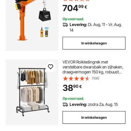
telescopische giek, 360° zwenkring
704
99
€
en afstandsbediening, stalen
hijsapparatuur voor de bouw- en
bosbouwsector.
Op voorraad.
Levering:
Di. Aug. 11 - Vr. Aug.
14
In winkelwagen
VEVOR Rolkledingrek met
verstelbare dwarsbalk en zijhaken,
draagvermogen 150 kg, robuust
kledingrek van koolstofstaal voor
(106)
slaapkamer, wasruimte,
38
90
€
woonkamer
Op voorraad.
Levering:
zodra Za. Aug. 15
In winkelwagen