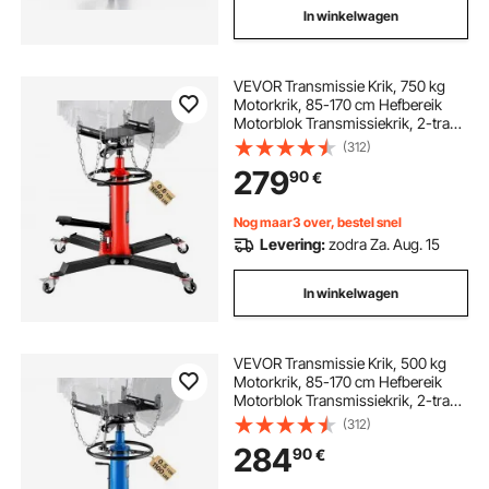
In winkelwagen
VEVOR Transmissie Krik, 750 kg
Motorkrik, 85-170 cm Hefbereik
Motorblok Transmissiekrik, 2-traps
Hydraulische Transmissie Krik,
(312)
Vrijloop Hydraulische Krik voor
279
90
€
Auto Workshops Auto
Transmissies, Rood
Nog maar3 over, bestel snel
Levering:
zodra Za. Aug. 15
In winkelwagen
VEVOR Transmissie Krik, 500 kg
Motorkrik, 85-170 cm Hefbereik
Motorblok Transmissiekrik, 2-traps
Hydraulische Transmissie Krik,
(312)
Vrijloop Hydraulische Krik voor
284
90
€
Auto Workshops Auto
Transmissies, Blauw