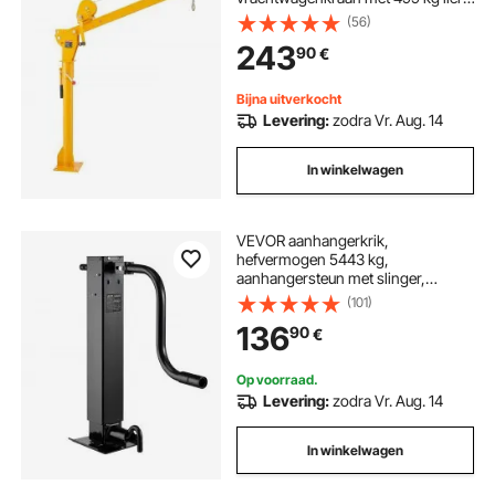
stalen laadkraan, werkplaatskraan
(56)
360° draaibaar, hijskraan voor het
243
90
€
hijsen van goederen op
bouwplaatsen en in de fabriek
Bijna uitverkocht
Levering:
zodra Vr. Aug. 14
In winkelwagen
VEVOR aanhangerkrik,
hefvermogen 5443 kg,
aanhangersteun met slinger,
verstelbaar van 703 tot 1377 mm,
(101)
caravan, draaibare steun voor het
136
90
€
heffen van campers,
bedrijfsvoertuigen en
jachtaanhangers.
Op voorraad.
Levering:
zodra Vr. Aug. 14
In winkelwagen