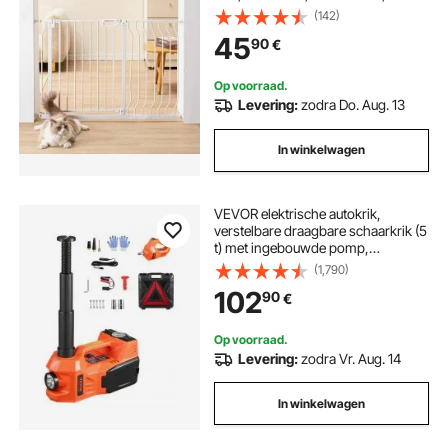
traphekje, dubbelzijdig draaihek,
(142)
hoogte 762 mm, wit kinderhekje,
45
90
€
geen boren vereist
Op voorraad.
Levering:
zodra Do. Aug. 13
In winkelwagen
VEVOR elektrische autokrik,
verstelbare draagbare schaarkrik (5
t) met ingebouwde pomp,
bandenwisselset met
(1,790)
slagmoersleutel en LED-lamp,
102
90
€
autokrikset voor sedan, SUV en
vrachtwagen
Op voorraad.
Levering:
zodra Vr. Aug. 14
In winkelwagen