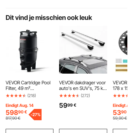
Dit vind je misschien ook leuk
VEVOR Cartridge Pool
VEVOR dakdrager voor
VEVOR AB
Filter, 49 m²
auto's en SUV's, 75 kg
178 x 158
filteroppervlak, In-
draagvermogen, 135
ruwbouws
(218)
(272)
Ground Pool Filter,
cm aluminium
badafvoe
59
99
€
Bovengronds
dwarsstangen, 2
adapter v
Eindigt Aug. 14
Eindigt Au
Zwembadfiltratiesyste
stuks, universele
afvoerfitt
598
53
90
€
90
€
-
27%
em met verbeterd filter
bagagedrager met
compatib
817
,90
€
59
,90
€
en lekvrij, voor hot
vergrendelingssystee
vrijstaan
tubs, spa's en
m voor fietsen, reis-,
staande 