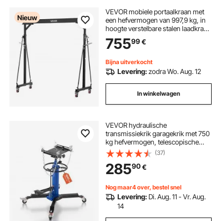
VEVOR mobiele portaalkraan met
Nieuw
een hefvermogen van 997,9 kg, in
hoogte verstelbare stalen laadkraan
van 243-363 cm, robuuste
755
99
€
werkplaatskraan inclusief 360°
zwenkwielen met remmen,
laadkraan voor magazijn,
Bijna uitverkocht
werkplaats, bouwplaats en fabriek.
Levering:
zodra Wo. Aug. 12
In winkelwagen
VEVOR hydraulische
transmissiekrik garagekrik met 750
kg hefvermogen, telescopische
transmissiekrik met pedaal en 360°
(37)
draaiwiel, 88-176 cm hoge
285
90
€
hefhoogte, takel voor
garage/werkplaats blauw + zwart
Nog maar4 over, bestel snel
Levering:
Di. Aug. 11 - Vr. Aug.
14