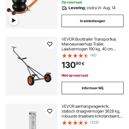
Op voorraad.
Levering:
zodra Vr. Aug. 14
In winkelwagen
VEVOR Boottrailer Transportkar,
Manoeuvreerhulp Trailer,
Laadvermogen 190 kg, 40 cm
Luchtbanden, Koolstofstaal,
(42)
Antislipbeugel, Voor het
130
90
€
verplaatsen van kajaks, motorboten
en visboten
Niet op voorraad
Informeer Mij
VEVOR aanhangwagenkrik,
statisch draagvermogen 3628 kg,
robuuste draaibare krikstandaard,
195-1005 mm parkeerkrik met
(225)
handgreep voor caravantrailers,