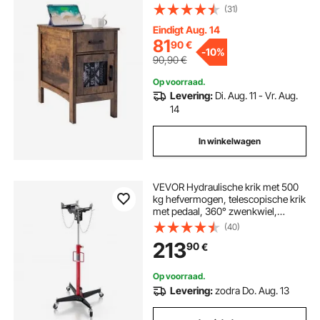
1 lade, voor woonkamer,
(31)
slaapkamer, kantoor, bruin
Eindigt Aug. 14
81
90
€
-
10%
90,90
€
Op voorraad.
Levering:
Di. Aug. 11 - Vr. Aug.
14
In winkelwagen
VEVOR Hydraulische krik met 500
kg hefvermogen, telescopische krik
met pedaal, 360° zwenkwiel,
hefhoogte 127-202 cm, takel voor
(40)
garage/werkplaats Rood + Zwart
213
90
€
Op voorraad.
Levering:
zodra Do. Aug. 13