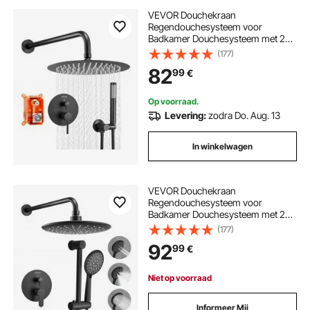
VEVOR Douchekraan
Regendouchesysteem voor
Badkamer Douchesysteem met 203
mm Ronde Regendouchekop &
(177)
Handdouche, Wandgemonteerde
82
99
€
Badkamerkranen met Messing Klep
& Afwerkingsset, Mat Zwart
Op voorraad.
Levering:
zodra Do. Aug. 13
In winkelwagen
VEVOR Douchekraan
Regendouchesysteem voor
Badkamer Douchesysteem met 229
mm Ronde Regendouchekop &
(177)
Handdouche, Wandgemonteerde
92
99
€
Badkamerkranen met Messing Klep
& Afwerkingsset, Mat Zwart
Niet op voorraad
Informeer Mij