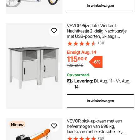
In winkelwagen
VEVOR Bijzettafel Vierkant
Nachtkastje 2-delig Nachtkastje
met USB-poorten, 3-laags
bijzettafel met opbergkast en LED-
(31)
verlichting, voor Woonkamer
Slaapkamer Kantoor Wit
Eindigt Aug. 14
115
90
€
-
6%
122,90
€
Op voorraad.
Levering:
Di. Aug. 11 - Vr. Aug.
14
In winkelwagen
VEVOR pick-upkraan met een
Nieuw
hefvermogen van 998 kg,
laadkraan met elektrische lier,
hijskraan met verstelbare
(18)