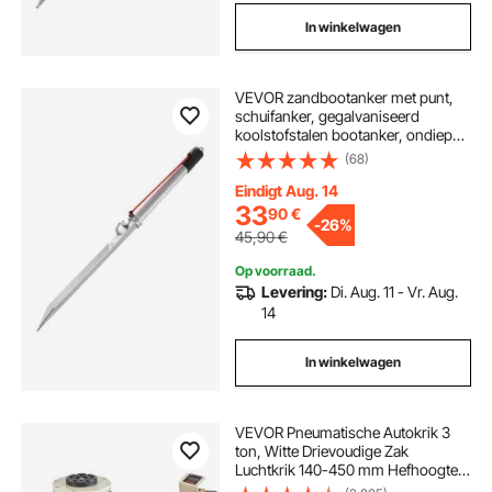
In winkelwagen
VEVOR zandbootanker met punt,
schuifanker, gegalvaniseerd
koolstofstalen bootanker, ondiep
water strandanker, voor het
(68)
vastzetten van jetski's, PWC's en
pontonkajaks op stranden en
Eindigt Aug. 14
zandbanken
33
90
€
-
26%
45,90
€
Op voorraad.
Levering:
Di. Aug. 11 - Vr. Aug.
14
In winkelwagen
VEVOR Pneumatische Autokrik 3
ton, Witte Drievoudige Zak
Luchtkrik 140-450 mm Hefhoogte
Luchtkussen Autokrik met Lange