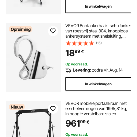
In winkelwagen
VEVOR Bootankerhaak, schuifanker
Opruiming
van roestvrij staal 304, knooploos
ankersysteem met snelsluiting,
bootankerhaakclips voor 9,5-16
(15)
mm bootankerlijn, schuifankerhaak
18
99
€
met maximale treksterkte van 1,7 t
Op voorraad.
Levering:
zodra Vr. Aug. 14
In winkelwagen
VEVOR mobiele portaalkraan met
Nieuw
een hefvermogen van 1995,81 kg,
in hoogte verstelbare stalen
laadkraan van 251-371 cm,
961
99
€
robuuste werkplaatskraan inclusief
360° zwenkwielen met remmen,
laadkraan voor magazijn,
Op voorraad.