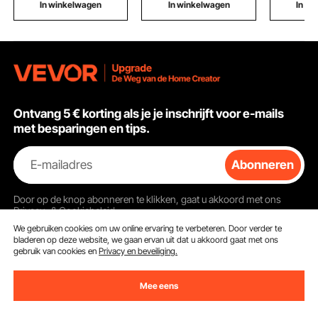
opblaasbare
kampeer-, kajak- en
eilandba
In winkelwagen
In winkelwagen
In w
zwembaden
visuitrusting
Ontvang 5 € korting als je je inschrijft voor e-mails
met besparingen en tips.
E-mailadres
Abonneren
Door op de knop
abonneren
te klikken, gaat u akkoord met ons
Privacy- & Cookiebeleid
.
We gebruiken cookies om uw online ervaring te verbeteren. Door verder te
bladeren op deze website, we gaan ervan uit dat u akkoord gaat met ons
gebruik van cookies en
Privacy en beveiliging.
Klantenservice
Mee eens
Neem contact op