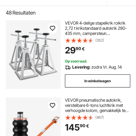
48
Resultaten
VEVOR 4-delige stapelkrik rolkrik
2,72 t krikstandaard autokrik 280-
435 mm, campersteun
aanhangwagenkrik
(352)
camperstabilisatiesteunen
29
90
€
Op voorraad.
Levering:
zodra Vr. Aug. 14
In winkelwagen
VEVOR pneumatische autokrik,
verstelbare 6-tons luchtkrik met
verhoogde kolom, gemakkelijk te
bedienen en ruimtebesparende krik
(467)
met dikke rubberen voet en lange
145
90
€
hendel, voor sedans, SUV's en
pick-ups.