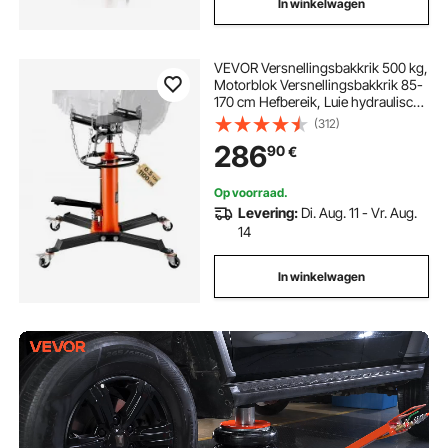
In winkelwagen
VEVOR Versnellingsbakkrik 500 kg,
Motorblok Versnellingsbakkrik 85-
170 cm Hefbereik, Luie hydraulische
autokrik Autokrik Motorblokkrik
(312)
Motorkrik Autowerkplaatsen
286
90
€
Autotransmissies, Oranje
Op voorraad.
Levering:
Di. Aug. 11 - Vr. Aug.
14
In winkelwagen