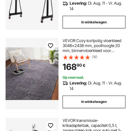
werkplaats en bouwplaats.
Levering:
Di. Aug. 11 - Vr. Aug.
14
In winkelwagen
VEVOR Cozy kortpolig vloerkleed
3048x2438 mm, poolhoogte 20
mm, binnenvloerkleed voor
woonkamer, slaapkamer,
(18)
studeerkamer, pluisvrij en met
168
90
€
antislip TPR-achterkant
Op voorraad.
Levering:
Di. Aug. 11 - Vr. Aug.
14
In winkelwagen
VEVOR transmissie-
krikadapterbak, capaciteit 0,5 t,
zware stalen krik voor auto met 1-