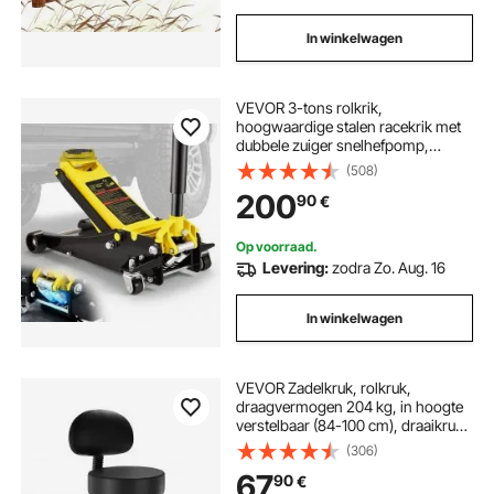
In winkelwagen
VEVOR 3-tons rolkrik,
hoogwaardige stalen racekrik met
dubbele zuiger snelhefpomp,
vlakke krik 95-495 mm autokrik
(508)
200
90
€
Op voorraad.
Levering:
zodra Zo. Aug. 16
In winkelwagen
VEVOR Zadelkruk, rolkruk,
draagvermogen 204 kg, in hoogte
verstelbaar (84-100 cm), draaikruk,
werkkruk met rugleuning, PU-leren
(306)
draaistoel voor salon, spa,
67
90
€
massagekliniek, zwart