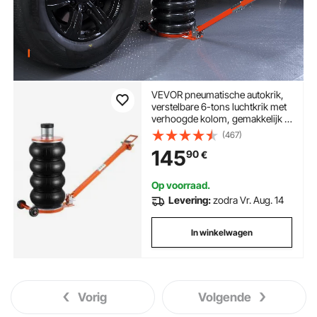
VEVOR pneumatische autokrik,
verstelbare 6-tons luchtkrik met
verhoogde kolom, gemakkelijk te
bedienen en ruimtebesparende
(467)
krik met dikke rubberen voet en
145
90
€
lange hendel, voor sedans,
SUV's en pick-ups.
Op voorraad.
Levering:
zodra Vr. Aug. 14
In winkelwagen
Vorig
Volgende