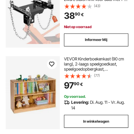
1/5 inch verwijderbare zadelas,
(43)
voor garage en
38
90
€
reparatiewerkplaats, zwart
Niet op voorraad
Informeer Mij
VEVOR Kinderboekenkast (90 cm
lang), 2-laags speelgoedkast,
speelgoedopbergkast,
speelgoedplank voor slaapkamer,
(77)
kinderkamer, woonkamer,
97
90
€
vitrinekast, bruin
Op voorraad.
Levering:
Di. Aug. 11 - Vr. Aug.
14
In winkelwagen