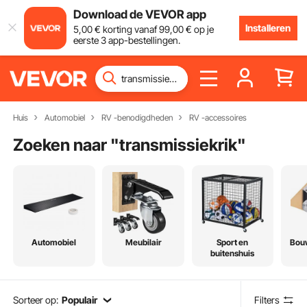
Download de VEVOR app
Installeren
5
,00
€
korting vanaf
99
,00
€
op je
eerste 3 app-bestellingen.
Huis
Automobiel
RV -benodigdheden
RV -accessoires
Zoeken naar "
transmissiekrik
"
Automobiel
Meubilair
Sport en
Bou
buitenshuis
Sorteer op:
Populair
Filters