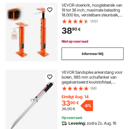
VEVOR vloerkrik, hoogtebereik van
19 tot 36 inch, maximale belasting
18.000 lbs, verstelbare steunbalk,
kelderkrikpaalstang voor
(412)
nivellering, stalen
38
90
€
hefondersteuning, telescopische
krikpaal voor tijdelijke
ondersteuning
Niet op voorraad
Informeer Mij
VEVOR Sandspike ankerstang voor
boten, 985 mm schuifanker van
gegalvaniseerd koolstofstaal,
oeveranker, zelfdoordringende
(68)
strandanker voor kleine boten,
jetski's, pontons, kajaks, enz.
Eindigt Aug. 14
33
90
€
-
8%
36,90
€
Op voorraad.
Levering:
zodra Zo. Aug. 16