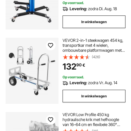
Op voorraad.
Levering:
zodra Di. Aug. 18
In winkelwagen
VEVOR 2-in-1 steekwagen 454 kg,
transportkar met 4 wielen,
ombouwbare platformwagen met
antisliphandgreep, draagbare
(426)
steekwagen, trolley voor
132
90
€
verhuizingen, kantoor, magazijn,
supermarkt
Op voorraad.
Levering:
zodra Vr. Aug. 14
In winkelwagen
VEVOR Low Profile 450 kg
hydraulische krik met hefhoogte
van 16–64 cm en flexibele 360°
zwenkwielen, zwaar uitgevoerd