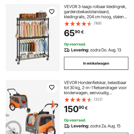
VEVOR 3-laags rolbaar kledingrek,
garderobekaststandaard,
kledingrails, 204 cm hoog, stalen
kledingrek, draagvermogen 182 kg,
(168)
robuuste standaard voor
65
90
€
slaapkamer, wasruimte,
kleedkamer etc.
Op voorraad.
Levering:
zodra Do. Aug. 13
In winkelwagen
VEVOR Hondenfietskar, belastbaar
tot 30 kg, 2-in-1 fietsendrager voor
kinderwagen, eenvoudig
opvouwbaar karframe met snel los
(322)
te maken wielen, universele
150
90
€
fietskoppeling, reflectoren
Op voorraad.
Levering:
zodra Za. Aug. 15