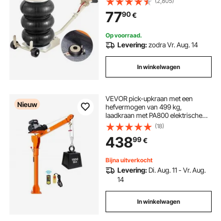
(2,805)
Handgreep, 5 Minuten Hefhoogte
77
90
€
Luchtkrik Autokrik voor SUV,
Vrachtwagen, Auto etc.
Op voorraad.
Levering:
zodra Vr. Aug. 14
In winkelwagen
VEVOR pick-upkraan met een
Nieuw
hefvermogen van 499 kg,
laadkraan met PA800 elektrische
lier, hijskraan met verstelbare
(18)
telescopische giek, 360° zwenkring
438
99
€
en afstandsbediening,
hijsapparatuur voor de bouw en
bosbouw.
Bijna uitverkocht
Levering:
Di. Aug. 11 - Vr. Aug.
14
In winkelwagen