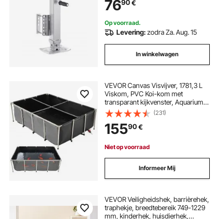
76
90
€
paardentrailers, aanhangwagens
en jachttrailers
Op voorraad.
Levering:
zodra Za. Aug. 15
In winkelwagen
VEVOR Canvas Visvijver, 1781,3 L
Viskom, PVC Koi-kom met
transparant kijkvenster, Aquarium
met roestvrijstalen frame en
(231)
aftapkraan, voor het kweken van
155
90
€
Koi en Goudvissen (Zwart)
Niet op voorraad
Informeer Mij
VEVOR Veiligheidshek, barrièrehek,
traphekje, breedtebereik 749-1229
mm, kinderhek, huisdierhek,