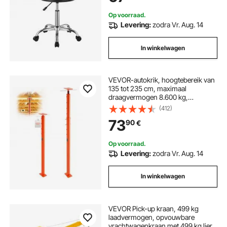
Op voorraad.
Levering:
zodra Vr. Aug. 14
In winkelwagen
VEVOR-autokrik, hoogtebereik van
135 tot 235 cm, maximaal
draagvermogen 8.600 kg,
verstelbare steunbalk,
(412)
kelderkrikpaalstang voor
73
90
€
nivellering, stalen
hefondersteuning, telescopische
krikpaal voor tijdelijke
Op voorraad.
ondersteuning
Levering:
zodra Vr. Aug. 14
In winkelwagen
VEVOR Pick-up kraan, 499 kg
laadvermogen, opvouwbare
vrachtwagenkraan met 499 kg lier,