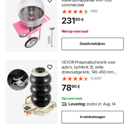
commercieel
(166)
231
90
€
Niet op voorraad
Details bekijken
VEVOR Pneumatische krik voor
auto's, luchtkrik 3t, witte
drievoudige krik, 140-450 mm
hefhoogte, luchtkrik met zak,
(2,805)
hefhoogte van 5 minuten, luchtkrik
78
90
€
voor auto's, krik voor SUV,
vrachtwagen, bus etc.
Op voorraad.
Levering:
zodra Vr. Aug. 14
In winkelwagen