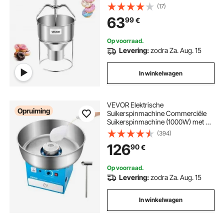
deegdispenser gemaakt van
(17)
roestvrij staal 304 en met 6 dikte-
63
99
€
instellingen en standaard, voor
cafés, bakkerijen, keukens
Op voorraad.
Levering:
zodra Za. Aug. 15
In winkelwagen
VEVOR Elektrische
Opruiming
Suikerspinmachine Commerciële
Suikerspinmachine (1000W) met 52
cm roestvrijstalen kom,
(394)
suikerschep en lade, perfect voor
126
90
€
kinderfeestjes en familiefeestjes
Blauw
Op voorraad.
Levering:
zodra Za. Aug. 15
In winkelwagen