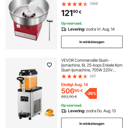
cm roestvrijstalen kom,
(394)
suikerschep en lade, perfect voor
121
90
€
kinderfeestjes en familiefeestjes
Rood
Op voorraad.
Levering:
zodra Vr. Aug. 14
In winkelwagen
VEVOR Commerciële Slush-
ijsmachine, 6L 25-kops Enkele Kom
Slush Ijsmachine, 705W 220V
Slush-ijsmachine, 19 x 47 x 60 cm
(47)
RVS Margarita Smoothie Bevroren
Drankmaker met Intelligent LED-
Eindigt Aug. 14
Bedieningspaneel
506
90
€
-
26%
683,90
€
Op voorraad.
Levering:
zodra Do. Aug. 13
In winkelwagen