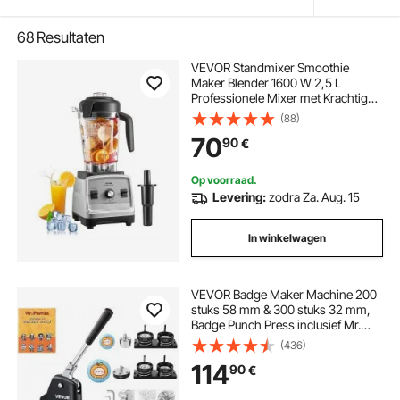
68
Resultaten
VEVOR Standmixer Smoothie
Maker Blender 1600 W 2,5 L
Professionele Mixer met Krachtige
Motor, Multifunctionele
(88)
Keukenmachine voor Smoothies /
70
90
€
Milkshakes / Sappen
Op voorraad.
Levering:
zodra Za. Aug. 15
In winkelwagen
VEVOR Badge Maker Machine 200
stuks 58 mm & 300 stuks 32 mm,
Badge Punch Press inclusief Mr.
Panda Magic Book & Inbussleutel,
(436)
Badge Press Badge
114
90
€
Aluminiumlegering Button Maker