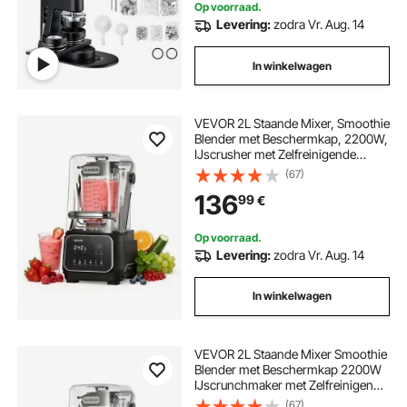
Op voorraad.
Levering:
zodra Vr. Aug. 14
In winkelwagen
VEVOR 2L Staande Mixer, Smoothie
Blender met Beschermkap, 2200W,
IJscrusher met Zelfreinigende
Functie, Instelbare Snelheid, 6
(67)
Voorgeprogrammeerde
136
99
€
Programma's, Smoothies,
IJscrusher, Puree, Zwart
Op voorraad.
Levering:
zodra Vr. Aug. 14
In winkelwagen
VEVOR 2L Staande Mixer Smoothie
Blender met Beschermkap 2200W
IJscrunchmaker met Zelfreinigende
Functie Instelbare Snelheid 6
(67)