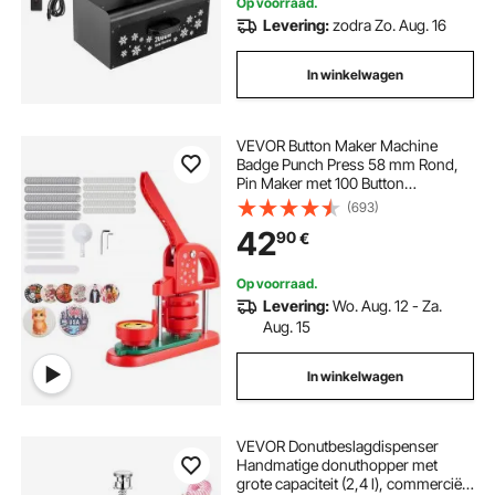
Op voorraad.
Levering:
zodra Zo. Aug. 16
In winkelwagen
VEVOR Button Maker Machine
Badge Punch Press 58 mm Rond,
Pin Maker met 100 Button
Onderdelen & Cirkelsnijder &
(693)
Versterkte Ergonomische
42
90
€
Handgreep, DIY Badge Press
Machine Button Maker Rood
Op voorraad.
Levering:
Wo. Aug. 12 - Za.
Aug. 15
In winkelwagen
VEVOR Donutbeslagdispenser
Handmatige donuthopper met
grote capaciteit (2,4 l), commerciële