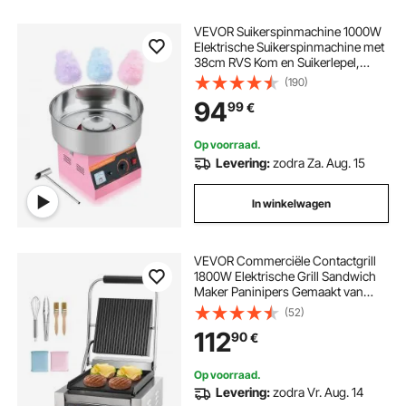
VEVOR Suikerspinmachine 1000W
Elektrische Suikerspinmachine met
38cm RVS Kom en Suikerlepel,
Maakt Suikerspin voor
(190)
Verjaardagen thuis Familiefeestjes,
94
99
€
3500RPM Roze
Op voorraad.
Levering:
zodra Za. Aug. 15
In winkelwagen
VEVOR Commerciële Contactgrill
1800W Elektrische Grill Sandwich
Maker Paninipers Gemaakt van
roestvrij staal met handvat en
(52)
temperatuurregeling, 22 x 23 cm
112
90
€
Platte geëmailleerde plaat (enkel),
voor hamburger, steak en spek
Op voorraad.
Levering:
zodra Vr. Aug. 14