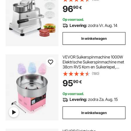
levensmiddelen,
96
90
€
Keukenvleesvormmachine met
1000 stuks Patty-papier
Op voorraad.
Levering:
zodra Vr. Aug. 14
In winkelwagen
VEVOR Suikerspinmachine 1000W
Elektrische Suikerspinmachine met
38cm RVS Kom en Suikerlepel,
Maakt Suikerspin voor
(190)
Verjaardagen Thuis Familiefeestjes,
95
90
€
Roze 3500 RPM
Op voorraad.
Levering:
zodra Za. Aug. 15
In winkelwagen