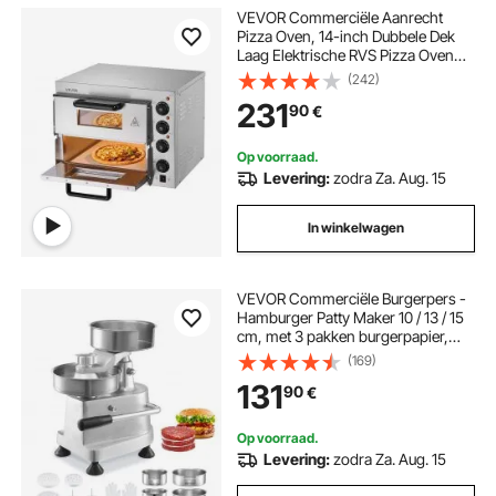
VEVOR Commerciële Aanrecht
Pizza Oven, 14-inch Dubbele Dek
Laag Elektrische RVS Pizza Oven
met Steen en Handvat,
(242)
Multifunctionele Binnen Pizza
231
90
€
Maker voor het Bakken van Pretzels
in Thuisrestaurant
Op voorraad.
Levering:
zodra Za. Aug. 15
In winkelwagen
VEVOR Commerciële Burgerpers -
Hamburger Patty Maker 10 / 13 / 15
cm, met 3 pakken burgerpapier,
Professionele Hamburgerpers van
(169)
roestvrij staal, Perfect voor het
131
90
€
bereiden van hamburgers en BBQ-
accessoires
Op voorraad.
Levering:
zodra Za. Aug. 15