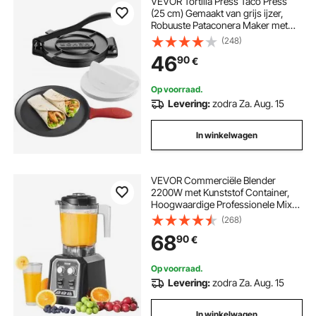
VEVOR Tortilla Press Taco Press
(25 cm) Gemaakt van grijs ijzer,
Robuuste Pataconera Maker met
handvat en 100 stuks bakpapier,
(248)
Deegpers voor tortilla's,
46
90
€
Colombiaanse Pataconera
Professionele Roti Maker
Op voorraad.
Levering:
zodra Za. Aug. 15
In winkelwagen
VEVOR Commerciële Blender
2200W met Kunststof Container,
Hoogwaardige Professionele Mixer
met 3 Functies, voor Bevroren
(268)
Dranken, Shakes, Smoothies en
68
90
€
Crushed Ice
Op voorraad.
Levering:
zodra Za. Aug. 15
In winkelwagen