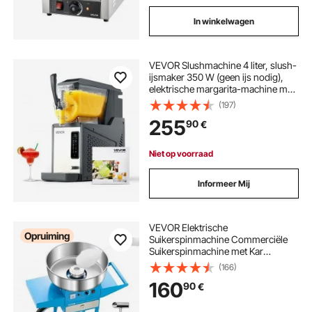
In winkelwagen
VEVOR Slushmachine 4 liter, slush-
ijsmaker 350 W (geen ijs nodig),
elektrische margarita-machine met
zelfreinigende functie, geschikt
(197)
voor bevroren margarita's, frappés,
255
90
€
milkshakes en shakes.
Niet op voorraad
Informeer Mij
VEVOR Elektrische
Opruiming
Suikerspinmachine Commerciële
Suikerspinmachine met Kar
(1000W) met 52cm RVS Kom &
(166)
Suikerschep & Lade, Perfect voor
160
90
€
Kinderfeestjes Familiefeestjes
Blauw