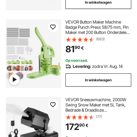
In winkelwagen
VEVOR Button Maker Machine
Badge Punch Press 58/75 mm, Pin
Maker met 200 Button Onderdelen
& Cirkelsnijder & Spell Book &
(693)
Versterkte Ergonomische
81
90
€
Handgreep, DIY Badge Press
Machine Groen
Op voorraad.
Levering:
zodra Vr. Aug. 14
In winkelwagen
VEVOR Sneeuwmachine, 2000W
Swing Snow Maker met 5L Tank,
Bedrade & Draadloze
Afstandsbediening voor het Maken
(77)
van Sneeuwvlokken, Kunstmatige
172
90
€
Sneeuwmachine voor Kerstfeestjes,
Bruiloftspodiumeffecten