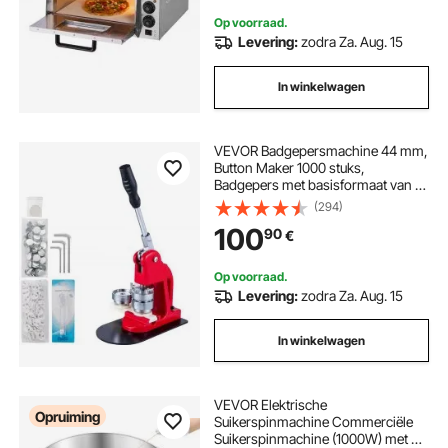
Op voorraad.
Levering:
zodra Za. Aug. 15
In winkelwagen
VEVOR Badgepersmachine 44 mm,
Button Maker 1000 stuks,
Badgepers met basisformaat van 16
x 29 cm, Stansmachine met
(294)
gebruiksvriendelijke handgreep,
100
90
€
voor het maken van badges en
buttons
Op voorraad.
Levering:
zodra Za. Aug. 15
In winkelwagen
VEVOR Elektrische
Opruiming
Suikerspinmachine Commerciële
Suikerspinmachine (1000W) met 52