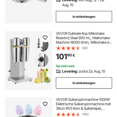
Aug. 15
In winkelwagen
VEVOR Dubbele Kop Milkshake
Roestvrij Staal 800 mL, Melkshake-
Machine 18000 t/min, Milkshake en
Drank Mixers 180 W + 180 W,
(86)
Dubbele Kop Elektrische Milkshake
101
90
€
Volledig Koperen Motor 7 kg / 15,4
lbs
Op voorraad.
Levering:
zodra Za. Aug. 15
In winkelwagen
VEVOR Suikerspinmachine 1000W
Elektrische Suikerspinmachine met
38cm RVS Kom & Suikerlepel,
Maakt Suikerspin voor
(190)