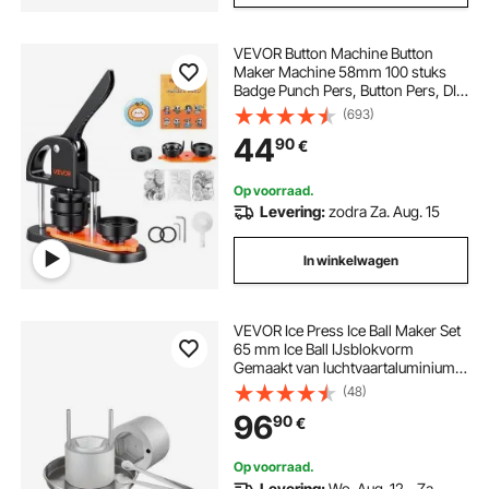
VEVOR Button Machine Button
Maker Machine 58mm 100 stuks
Badge Punch Pers, Button Pers, DIY
Badge Pers Machine Button Badge
(693)
Maker voor Gepersonaliseerde
44
90
€
Badges inclusief Spellbook en
Cirkelsnijder
Op voorraad.
Levering:
zodra Za. Aug. 15
In winkelwagen
VEVOR Ice Press Ice Ball Maker Set
65 mm Ice Ball IJsblokvorm
Gemaakt van luchtvaartaluminium
met tang en lekbak, Diamond Ice
(48)
Ball Maker voor Whisky Cocktail
96
90
€
Bourbon Scotch op Feesten en op
Vakantie
Op voorraad.
Levering:
Wo. Aug. 12 - Za.