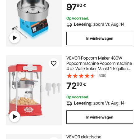
Verjaardagen Thuis Familiefeestjes,
97
90
€
Suikerspinmachine Blauw
Op voorraad.
Levering:
zodra Vr. Aug. 14
In winkelwagen
VEVOR Popcorn Maker 480W
Popcornmachine Popcornmachine
4 oz Waterkoker Maakt 1,5 gallon
per lading, Tafelmodel
(505)
popcornmachine inclusief 3
72
90
€
scheppen, Popcornmachine met
bioscoopstijl Rode Café
Op voorraad.
Levering:
zodra Vr. Aug. 14
In winkelwagen
VEVOR elektrische