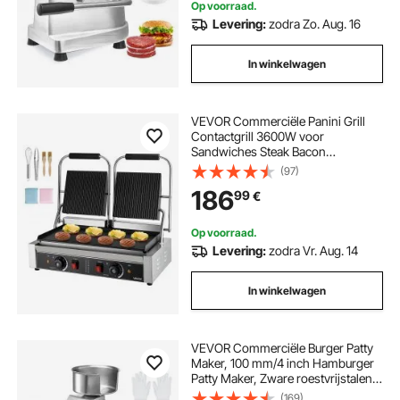
Op voorraad.
Levering:
zodra Zo. Aug. 16
In winkelwagen
VEVOR Commerciële Panini Grill
Contactgrill 3600W voor
Sandwiches Steak Bacon
Hamburger, Sandwich Maker Press
(97)
Grill Gemaakt van roestvrij staal met
186
99
€
handvat & temperatuurregeling & 48
x 23 cm verwarmingsplaat, Panini
Press
Op voorraad.
Levering:
zodra Vr. Aug. 14
In winkelwagen
VEVOR Commerciële Burger Patty
Maker, 100 mm/4 inch Hamburger
Patty Maker, Zware roestvrijstalen
komburgerpers voor
(169)