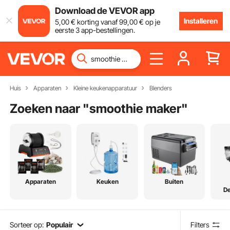
Download de VEVOR app
Installeren
5
,00
€
korting vanaf
99
,00
€
op je
eerste 3 app-bestellingen.
Huis
Apparaten
Kleine keukenapparatuur
Blenders
Zoeken naar "
smoothie maker
"
Apparaten
Keuken
Buiten
De
Sorteer op:
Populair
Filters