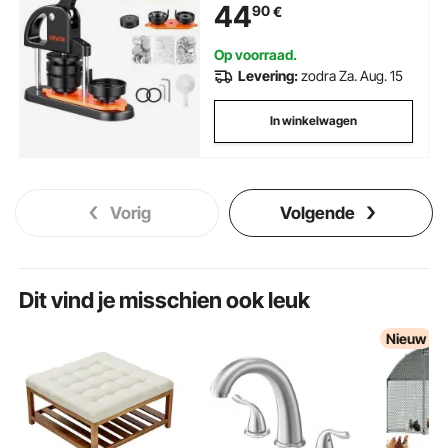
44
90
€
Gepersonaliseerde Badges
inclusief Spellbook en
Cirkelsnijder
Op voorraad.
Levering:
zodra Za. Aug. 15
In winkelwagen
Vorig
Volgende
Dit vind je misschien ook leuk
Nieuw