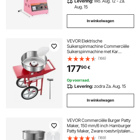
Levering:
Wo. Aug. 12 - Za.
Aug. 15
In winkelwagen
VEVOR Elektrische
Suikerspinmachine Commerciële
Suikerspinmachine met Kar
(1000W) met 52cm RVS Kom &
(166)
Suikerschep & Lade, Perfect voor
177
90
€
Kinderfeestjes Familiefeestjes Rood
Op voorraad.
Levering:
zodra Za. Aug. 15
In winkelwagen
VEVOR Commerciële Burger Patty
Maker, 150 mm/6 inch Hamburger
Patty Maker, Zware roestvrijstalen
komburgerpers voor
(169)