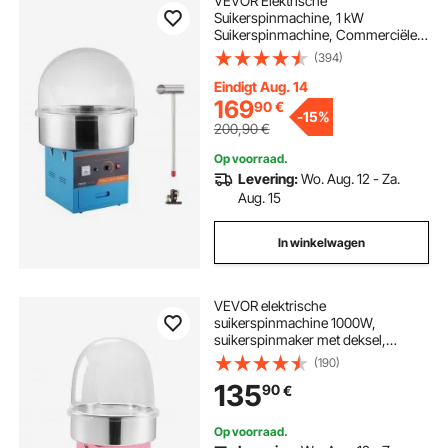
VEVOR Elektrische
Suikerspinmachine, 1 kW
Suikerspinmachine, Commerciële
Suikerspinmachine met Deksel,
(394)
RVS Kom, Suikerschep, Lade, voor
Kinderverjaardagen,
Eindigt Aug. 14
Familiefeestjes, Blauw
169
90
€
-
15%
200,90
€
Op voorraad.
Levering:
Wo. Aug. 12 - Za.
Aug. 15
In winkelwagen
VEVOR elektrische
suikerspinmachine 1000W,
suikerspinmaker met deksel,
roestvrijstalen kom en suikerlepel,
(190)
ideaal voor carnaval, verjaardagen,
135
90
€
familiefeesten, roze
suikerspinmachine
Op voorraad.