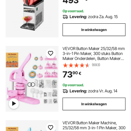
493
Restaurants en Cafés
Op voorraad.
bowl maker machine
Levering:
zodra Za. Aug. 15
In winkelwagen
pasta maker pasta machine
button maker badge punch press machine
VEVOR Button Maker 25/32/58 mm
3-in-1 Pin Maker, 300 stuks Button
Maker Onderdelen, Button Maker
Machine met Panda Spellbook,
(693)
Ergonomische Punch Set met Boog
73
90
€
Handvat, voor DIY Cadeaus voor
Kinderen
Op voorraad.
Levering:
zodra Vr. Aug. 14
In winkelwagen
VEVOR Button Maker Machine,
25/32/58 mm 3-in-1 Pin Maker, 300