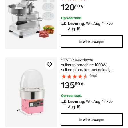
levensmiddelen,
120
90
€
Keukenvleesvormmachine met
1000 stuks Patty-papier
Op voorraad.
Levering:
Wo. Aug. 12 - Za.
Aug. 15
In winkelwagen
VEVOR elektrische
suikerspinmachine 1000W,
suikerspinmaker met deksel,
roestvrijstalen kom en suikerlepel,
(190)
ideaal voor carnaval, verjaardagen,
135
90
€
familiefeesten, professionele
suikerspinmachine, roze
Op voorraad.
Levering:
Wo. Aug. 12 - Za.
Aug. 15
In winkelwagen