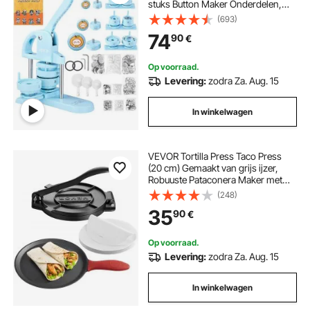
stuks Button Maker Onderdelen,
Button Maker Machine met Panda
(693)
Spellbook, Punch Set met Boog
74
90
€
Handvat, voor DIY Cadeaus voor
Kinderen
Op voorraad.
Levering:
zodra Za. Aug. 15
In winkelwagen
VEVOR Tortilla Press Taco Press
(20 cm) Gemaakt van grijs ijzer,
Robuuste Pataconera Maker met
handvat en 100 stuks bakpapier,
(248)
Deegpers voor tortilla's,
35
90
€
Colombiaanse Pataconera
Professionele Roti Maker
Op voorraad.
Levering:
zodra Za. Aug. 15
In winkelwagen