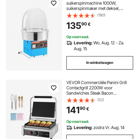
suikerspinmachine 1000W,
suikerspinmaker met deksel,
roestvrijstalen kom en suikerlepel,
(190)
ideaal voor carnaval, verjaardagen,
135
90
€
familiefeesten, professionele
suikerspinmachine, blauw
Op voorraad.
Levering:
Wo. Aug. 12 - Za.
Aug. 15
In winkelwagen
VEVOR Commerciële Panini Grill
Contactgrill 2200W voor
Sandwiches Steak Bacon
Hamburger, Sandwich Maker Press
(52)
Grill Gemaakt van roestvrij staal met
141
90
€
handvat & temperatuurregeling & 34
x 23 cm verwarmingsplaat, Panini
Press
Op voorraad.
Levering:
zodra Vr. Aug. 14