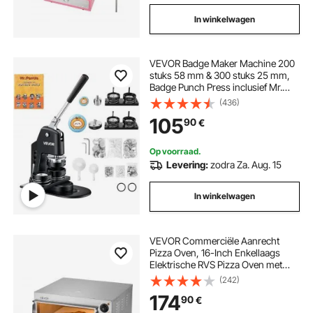
In winkelwagen
VEVOR Badge Maker Machine 200
stuks 58 mm & 300 stuks 25 mm,
Badge Punch Press inclusief Mr.
Panda Magic Book & Inbussleutel,
(436)
Badge Press Badge
105
90
€
Aluminiumlegering Button Maker
Op voorraad.
Levering:
zodra Za. Aug. 15
In winkelwagen
VEVOR Commerciële Aanrecht
Pizza Oven, 16-Inch Enkellaags
Elektrische RVS Pizza Oven met
Steen en Handvat, Multifunctionele
(242)
Binnen Pizza Maker voor het
174
90
€
Bakken van Pretzels in
Thuisrestaurant