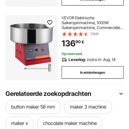
VEVOR Elektrische
Suikerspinmachine, 1000W
Suikerspinmachine, Commerciële
Suikerspinmachine met RVS Kom &
(394)
Suikerlepel, Perfect voor
136
90
€
Kinderfeestjes thuis,
Familiebijeenkomsten (Rood)
Op voorraad.
Levering:
zodra Vr. Aug. 14
In winkelwagen
Gerelateerde zoekopdrachten
button maker 58 mm
maker 3 machine
maker x
chocolate maker machine