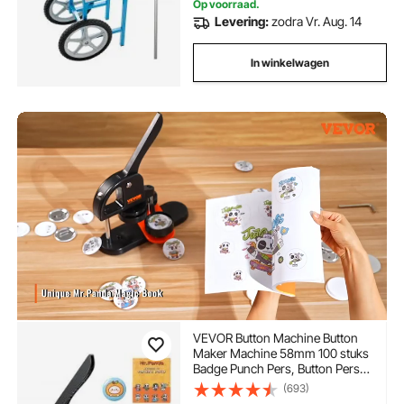
Op voorraad.
Levering:
zodra Vr. Aug. 14
In winkelwagen
VEVOR Button Machine Button
Maker Machine 58mm 100 stuks
Badge Punch Pers, Button Pers,
DIY Badge Pers Machine Button
(693)
Badge Maker voor