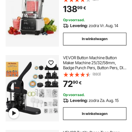
Voorgeprogrammeerde
138
99
€
Programma's voor Smoothies,
IJscrunch en Puree Wit
Op voorraad.
Levering:
zodra Vr. Aug. 14
In winkelwagen
VEVOR Button Machine Button
Maker Machine 25/32/58mm,
Badge Punch Pers, Button Pers, DIY
Badge Persmachine Button Badge
(693)
Maker voor Gepersonaliseerde
72
90
€
Badges inclusief Magic Book
Op voorraad.
Levering:
zodra Za. Aug. 15
In winkelwagen