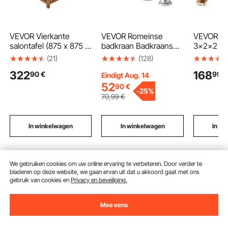
VEVOR Vierkante
VEVOR Romeinse
VEVOR K
salontafel (875 x 875 x
badkraan Badkraanset
3x2x2 m,
445 mm) met massief
met 3 gaten en 2
met overk
(21)
(128)
houten opbergplank,
handgrepen,
kippenho
322
168
90
€
99
€
massief gestoffeerde
geborsteld roestvrij
dak en vei
Eindigt Aug. 14
voetenbank met linnen
staal badkraan met
eenden- 
52
90
€
-
25%
voetenbank voor
booguitloop voor
konijnenh
70
,99
€
slaapkamer/woonkame
montage op het dek
pluimveeve
r, 181,44 kg, crèmewit
voor baden van
de achter
volwassenen
een boerd
In winkelwagen
In winkelwagen
In w
We gebruiken cookies om uw online ervaring te verbeteren. Door verder te
Aanbevolen zoekopdrachten
bladeren op deze website, we gaan ervan uit dat u akkoord gaat met ons
gebruik van cookies en
Privacy en beveiliging.
elektrische pasta maker
pasta maker elektrisch
Mee eens