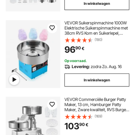
In winkelwagen
VEVOR Suikerspinmachine 1000W
Elektrische Suikerspinmachine met
38cm RVS Kom en Suikerlepel,
Maakt Suikerspin voor
(190)
Verjaardagen thuis Familiefeestjes,
96
90
€
Blauw 3500 RPM
Op voorraad.
Levering:
zodra Zo. Aug. 16
In winkelwagen
VEVOR Commerciële Burger Patty
Maker, 13 cm, Hamburger Patty
Maker, Zware kwaliteit, RVS Burger
Pers voor Keuken, Vleesvormer
(169)
103
90
€