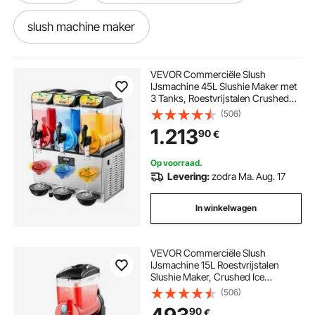
slush machine maker
ravioli maker machine
VEVOR Commerciële Slush
IJsmachine 45L Slushie Maker met
3 Tanks, Roestvrijstalen Crushed
smoothie maker machine
Ice Machine voor 180 Glazen
(506)
Margarita's en Smoothies,
1.213
90
€
IJsmachine voor Thuisgebruik,
Catering, Cafés en Bars
button maker press machine
Op voorraad.
Levering:
zodra Ma. Aug. 17
bow maker machine
In winkelwagen
hot chocolate maker machine
VEVOR Commerciële Slush
IJsmachine 15L Roestvrijstalen
frozen margarita maker machine
Slushie Maker, Crushed Ice
Machine voor 60 Glazen
(506)
Margarita's en Smoothies,
punch maker machine
90
€
IJsmachine voor Thuisfeesten,