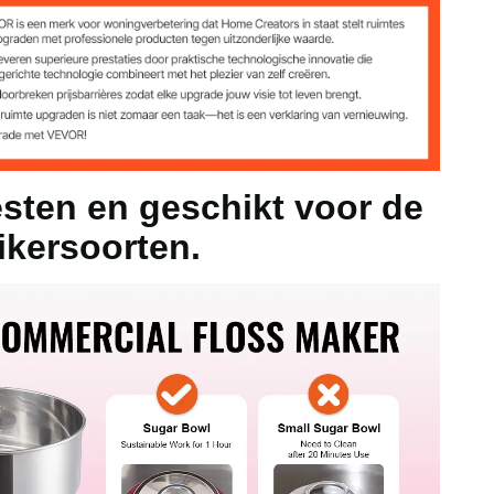
16,3 inch / 518 x 518 x 415 mm
esten en geschikt voor de
ikersoorten.
5%
 / 118,3-226,2°C
j staal van voedingskwaliteit