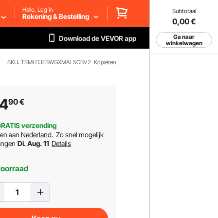
Hallo, Log in
Subtotaal
Rekening & Bestelling
0,00
€
Ga naar
Download de VEVOR app
winkelwagen
SKU: TSMHTJFSWGXMAL5CBV2
Kopiëren
34
90
€
RATIS verzending
ren aan
Nederland
.
Zo snel mogelijk
angen
Di. Aug. 11
Details
voorraad