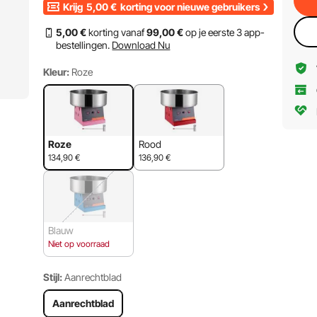
Krijg
5,00
€
korting voor nieuwe gebruikers
5
,00
€
korting vanaf
99
,00
€
op je eerste 3 app-
bestellingen.
Download Nu
Kleur:
Roze
Roze
Rood
134,90
€
136,90
€
Blauw
Niet op voorraad
Stijl:
Aanrechtblad
Aanrechtblad