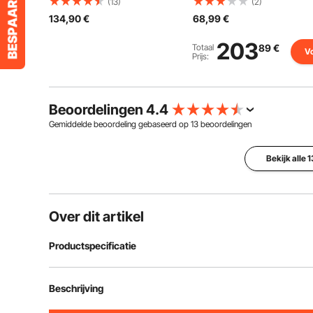
(13)
(2)
Commerciële
koepelvormige
134,90
€
68,99
€
Suikerspinmachine met
beschermhoes, geschikt
RVS Kom & Suikerlepel,
voor
Perfect voor
suikerspinmachines van
203
Totaal
89
€
Vo
Kinderfeestjes thuis,
52 cm voor feesten en
Prijs:
Familiefeesten (Roze)
winkels, met
bodemgroef.
Beoordelingen 4.4
Gemiddelde beoordeling gebaseerd op
13
beoordelingen
Bekijk alle 
Over dit artikel
Productspecificatie
Artikelmodelnummer
MHTJXM01F
Beschrijving