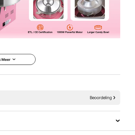
0 W en een grotere suikerspinkom die ongeveer 6
inmachine kan een uur lang continu werken. Ideaal voor
 voor de meeste suikersoorten.
k Meer
Beoordeling