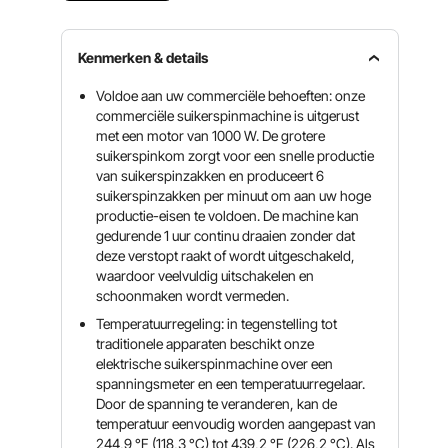
Kenmerken & details
Voldoe aan uw commerciële behoeften: onze
commerciële suikerspinmachine is uitgerust
met een motor van 1000 W. De grotere
suikerspinkom zorgt voor een snelle productie
van suikerspinzakken en produceert 6
suikerspinzakken per minuut om aan uw hoge
productie-eisen te voldoen. De machine kan
gedurende 1 uur continu draaien zonder dat
deze verstopt raakt of wordt uitgeschakeld,
waardoor veelvuldig uitschakelen en
schoonmaken wordt vermeden.
Temperatuurregeling: in tegenstelling tot
traditionele apparaten beschikt onze
elektrische suikerspinmachine over een
spanningsmeter en een temperatuurregelaar.
Door de spanning te veranderen, kan de
temperatuur eenvoudig worden aangepast van
244,9 °F (118,3 °C) tot 439,2 °F (226,2 °C). Als