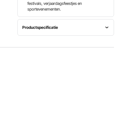
festivals, verjaardagsfeestjes en
sportevenementen.
Productspecificatie
Artikelgrootte
20,4 x
Artikelmodelnummer
20,4 x
MHTJXM
Kleur roze
16,3 inch /
01F
518 x 518
x 415 mm
Opbrengst
Gewicht
Nominaal
suikerspinnen
artikel
vermogen
6
7,73 kg
1000 W
stuks/min
Bekijk alle specificaties