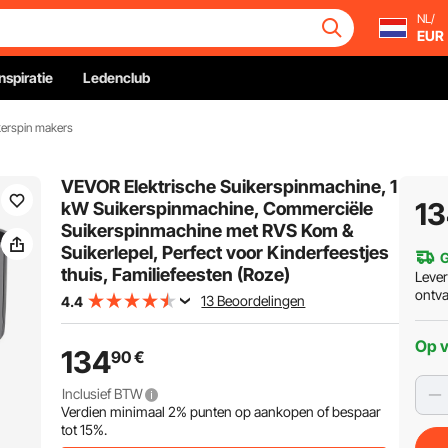
NL/
EUR
Inspiratie
Ledenclub
kerspin makers
VEVOR Elektrische Suikerspinmachine, 1
1
kW Suikerspinmachine, Commerciële
Suikerspinmachine met RVS Kom &
Suikerlepel, Perfect voor Kinderfeestjes
G
thuis, Familiefeesten (Roze)
Leve
ontv
13 Beoordelingen
4.4
Op 
134
90
€
Inclusief BTW
Verdien minimaal
2%
punten op aankopen of bespaar
tot
15%
.