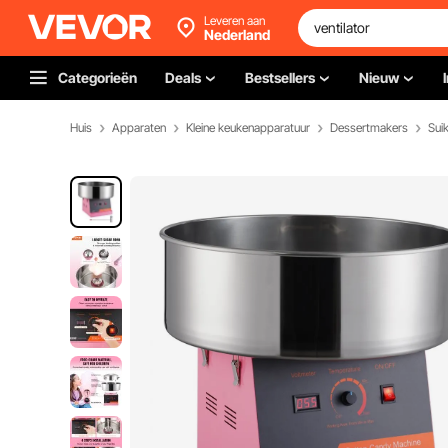
Leveren aan
Nederland
Categorieën
Deals
Bestsellers
Nieuw
Huis
Apparaten
Kleine keukenapparatuur
Dessertmakers
Sui