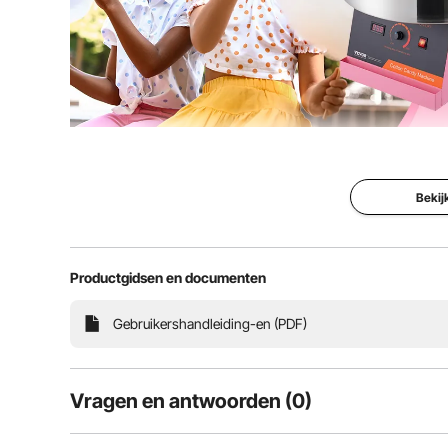
De suikerspinmachine heeft een motor van 100
suikerspinnen per minuut produceert. Deze suikersp
diverse feesten en geschikt
Bekij
Productgidsen en documenten
Gebruikershandleiding-en (PDF)
Vragen en antwoorden (0)
Typische vragen over producten: