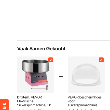
Vaak Samen Gekocht
Dit item:
VEVOR
VEVOR beschermhoes
Elektrische
voor
Suikerspinmachine, 1 kW
suikerspinmachines,
Suikerspinmachine,
transparante acryl