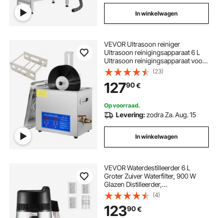
In winkelwagen
VEVOR Ultrasoon reiniger
Ultrasoon reinigingsapparaat 6 L
Ultrasoon reinigingsapparaat voor
platen 180 W Instelbare tijd,
(23)
platenreiniger RVS 40 KHz
127
90
€
reinigingsapparaat
Op voorraad.
Levering:
zodra Za. Aug. 15
In winkelwagen
VEVOR Waterdestilleerder 6 L
Groter Zuiver Waterfilter, 900 W
Glazen Distilleerder,
Drinkwaterapparaat met RVS
(4)
Binnenwerk voor het Maken van
123
90
€
Schoon Water, Waterdestilleerder
Zilver