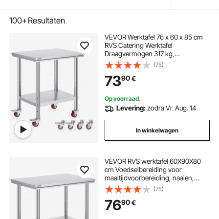
100+
Resultaten
VEVOR Werktafel 76 x 60 x 85 cm
RVS Catering Werktafel
Draagvermogen 317 kg,
Voedselbereidingstafel met wieltjes
(75)
Commerciële keukentafel voor
73
90
€
keukenbar Rolbaar
Op voorraad.
Levering:
zodra Vr. Aug. 14
In winkelwagen
VEVOR RVS werktafel 60X90X80
cm Voedselbereiding voor
maaltijdvoorbereiding, naaien,
wassen, knutselen, garagegebruik,
(75)
enz.
76
90
€