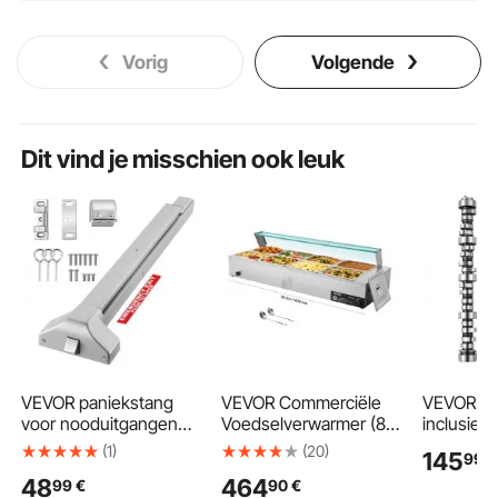
Vorig
Volgende
Dit vind je misschien ook leuk
VEVOR paniekstang
VEVOR Commerciële
VEVOR no
voor nooduitgangen
Voedselverwarmer (8 x
inclusief
711 mm, deurklinkstang
1/2 Maat Containers),
distributi
(1)
(20)
145
99
€
voor nooduitgangen,
1,7 kW Elektrische RVS
stotersta
48
464
99
€
90
€
beslag voor
Warmhoudcontainer
pakkingen