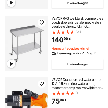
In winkelwagen
VEVOR RVS werktafel, commerciële
voedselbereidingstafel met wielen,
voorbereidingstafel, met
verstelbare hoogte voor restaurant,
(29)
hotel, enz. 610 x 1219 x 1005,6 mm
140
90
€
Nog maar4 over, bestel snel
Levering:
zodra Vr. Aug. 14
In winkelwagen
VEVOR Draagbare vuilwaterpomp,
12V, 45L/min rioolwaterpomp,
maceratorpomp met verwijderbare
snelkoppelingsklep, metalen
(1)
slangklem, netsnoer, voor camper,
75
90
€
boot, boot en camper