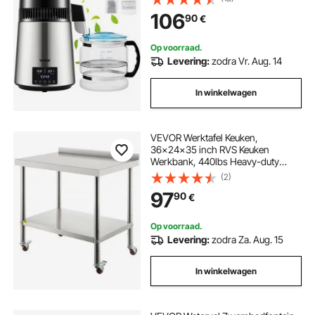
waterdestilleerder met glazen kan,
106
90
€
1,5 L/H distillatieapparaat
Waterdestilleerder
Op voorraad.
Levering:
zodra Vr. Aug. 14
In winkelwagen
VEVOR Werktafel Keuken,
36x24x35 inch RVS Keuken
Werkbank, 440lbs Heavy-duty
Metalen Horeca Werktafel,
(2)
Voedselbereiding Keukentafel met
97
90
€
Backsplash Verstelbare Onderplank
4 Zwenkwielen voor Restaurant
Op voorraad.
Levering:
zodra Za. Aug. 15
In winkelwagen