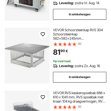
Levering:
zodra Vr. Aug. 14
In winkelwagen
VEVOR Schoorsteenkap RVS 304
Schoorsteenkap
582x582x245mm
Schoorsteenkap
(8)
Vogelbescherming Regenkap
81
90
€
Schoorsteenkap 2
Installatiemethode Schoorsteenkap
Compatibel met verschillende
Op voorraad.
soorten schoorstenen
Levering:
zodra Zo. Aug. 16
In winkelwagen
VEVOR RVS keukenspoelbak 686 x
610 x 1041 mm, RVS spoelbak met
kraan 104 kg draagvermogen, RVS
spoelbak Keukenspoelbak
(8)
Vrijstaande spoelbak