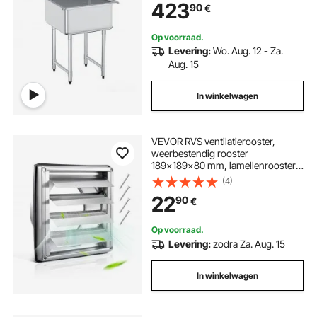
423
90
€
Op voorraad.
Levering:
Wo. Aug. 12 - Za.
Aug. 15
In winkelwagen
VEVOR RVS ventilatierooster,
weerbestendig rooster
189x189x80 mm, lamellenrooster
met geluiddempende rubberen
(4)
afdichting, afzuigrooster voor thuis,
22
90
€
badkamer, garage, keuken, kelder (1
stuk, zilver)
Op voorraad.
Levering:
zodra Za. Aug. 15
In winkelwagen