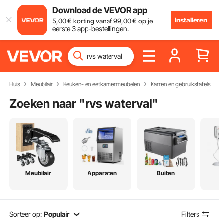
Download de VEVOR app
Installeren
5
,00
€
korting vanaf
99
,00
€
op je
eerste 3 app-bestellingen.
Huis
Meubilair
Keuken- en eetkamermeubelen
Karren en gebruikstafels
Zoeken naar "
rvs waterval
"
Meubilair
Apparaten
Buiten
Sorteer op:
Populair
Filters