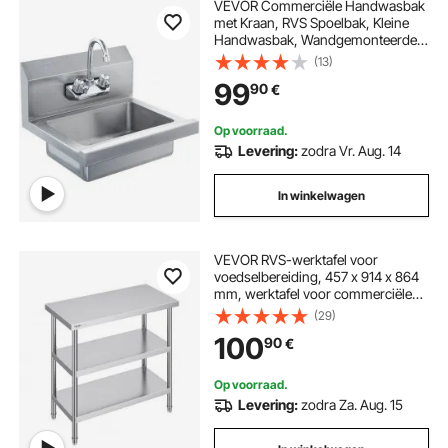
VEVOR Commerciële Handwasbak
met Kraan, RVS Spoelbak, Kleine
Handwasbak, Wandgemonteerde
Handwasbak, Spoelbak voor
(13)
Restaurant, Keuken, Bar, Garage en
99
90
€
Huis
Op voorraad.
Levering:
zodra Vr. Aug. 14
In winkelwagen
VEVOR RVS-werktafel voor
voedselbereiding, 457 x 914 x 864
mm, werktafel voor commerciële
keukens, met 2 verstelbare
(29)
onderste planken, robuuste
100
90
€
metalen werktafel voor grill, keuken
Op voorraad.
Levering:
zodra Za. Aug. 15