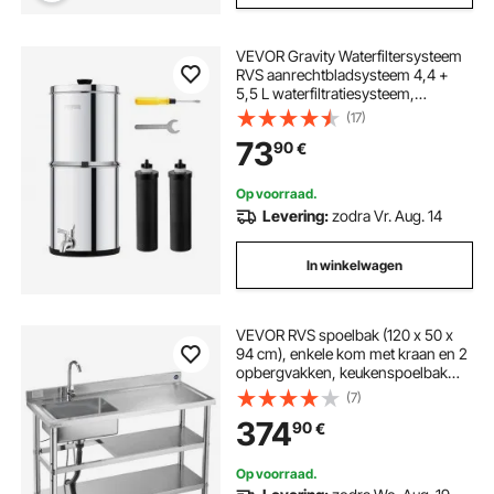
VEVOR Gravity Waterfiltersysteem
RVS aanrechtbladsysteem 4,4 +
5,5 L waterfiltratiesysteem,
vermindert lood en tot 99% chloor,
(17)
met 2 koolstoffilters en kraan,
73
90
€
camping RV Home
Op voorraad.
Levering:
zodra Vr. Aug. 14
In winkelwagen
VEVOR RVS spoelbak (120 x 50 x
94 cm), enkele kom met kraan en 2
opbergvakken, keukenspoelbak
voor garagerestaurant,
(7)
buitenwasbak met werkblad
374
90
€
(rechts)
Op voorraad.