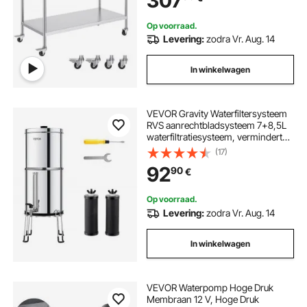
307
Op voorraad.
Levering:
zodra Vr. Aug. 14
In winkelwagen
VEVOR Gravity Waterfiltersysteem
RVS aanrechtbladsysteem 7+8,5L
waterfiltratiesysteem, vermindert
lood en tot 99% chloor, met 2
(17)
koolstoffilters, waterniveau-
92
90
€
indicator, kampeer- en
campermodel
Op voorraad.
Levering:
zodra Vr. Aug. 14
In winkelwagen
VEVOR Waterpomp Hoge Druk
Membraan 12 V, Hoge Druk