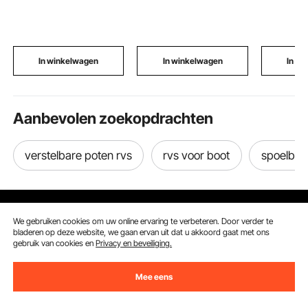
nooduitgangen met
met Glazen Deksel &
met 1999
waarschuwingssticker,
Soeplepel, Chafing
Gen3/4 No
nooduitgangstang
Dishes voor Catering
voor LS1 
voor houten/metalen
Restaurant Feesten
LQ9-moto
deuren van 71–104 cm
12625437
In winkelwagen
In winkelwagen
In w
breed, zilver
1840-P
Aanbevolen zoekopdrachten
verstelbare poten rvs
rvs voor boot
spoelbak
We gebruiken cookies om uw online ervaring te verbeteren. Door verder te
bladeren op deze website, we gaan ervan uit dat u akkoord gaat met ons
gebruik van cookies en
Privacy en beveiliging.
Ontvang 5 € korting als je je inschrijft voor e-mails
met besparingen en tips.
Mee eens