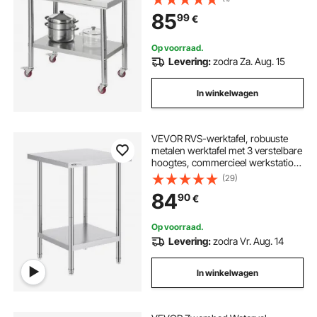
commerciële keukens, restaurants,
85
99
€
hotels, garages en buitengebruik
Op voorraad.
Levering:
zodra Za. Aug. 15
In winkelwagen
VEVOR RVS-werktafel, robuuste
metalen werktafel met 3 verstelbare
hoogtes, commercieel werkstation
voor keuken, garage, restaurant,
(29)
achtertuin 610 x 610 x 864 mm
84
90
€
Op voorraad.
Levering:
zodra Vr. Aug. 14
In winkelwagen