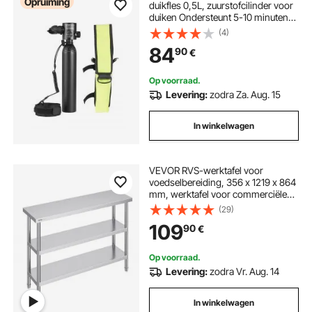
Opruiming
duikfles 0,5L, zuurstofcilinder voor
duiken Ondersteunt 5-10 minuten
onderwaterademen, 30m
(4)
duikdiepte, longcilinderset voor
84
90
€
onderwateronderzoek/redding
Op voorraad.
Levering:
zodra Za. Aug. 15
In winkelwagen
VEVOR RVS-werktafel voor
voedselbereiding, 356 x 1219 x 864
mm, werktafel voor commerciële
keukens, met 2 verstelbare
(29)
onderste planken,
109
90
€
voorbereidingstafel voor grill,
keuken, huis en garage
Op voorraad.
Levering:
zodra Vr. Aug. 14
In winkelwagen