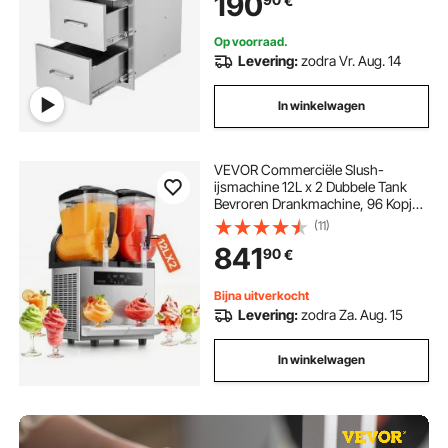
190
€
Buitenkeukens of Patio Grill Stations
Op voorraad.
Levering:
zodra Vr. Aug. 14
In winkelwagen
VEVOR Commerciële Slush-
ijsmachine 12L x 2 Dubbele Tank
Bevroren Drankmachine, 96 Kopjes
RVS Slush-ijsmachine met
(11)
Toetsenbord Soft Serve-ijsmachine
841
90
€
voor Feesten, Restaurants, Cafés
en Bars
Bijna uitverkocht
Levering:
zodra Za. Aug. 15
In winkelwagen