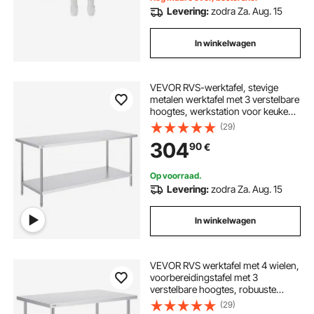
Levering:
zodra Za. Aug. 15
In winkelwagen
VEVOR RVS-werktafel, stevige
metalen werktafel met 3 verstelbare
hoogtes, werkstation voor keuken,
garage, restaurant, achtertuin 762 x
(29)
1829 x 864 mm
304
90
€
Op voorraad.
Levering:
zodra Za. Aug. 15
In winkelwagen
VEVOR RVS werktafel met 4 wielen,
voorbereidingstafel met 3
verstelbare hoogtes, robuuste
werktafel voor commerciële
(29)
keukens en restaurants, zilver