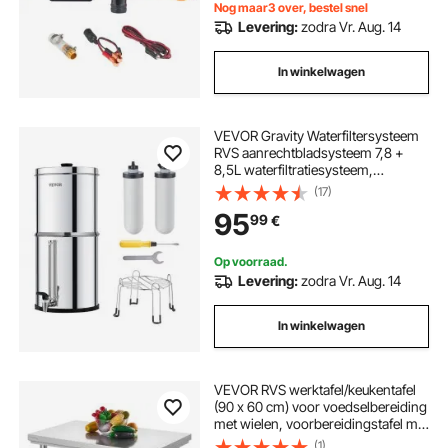
Nog maar3 over, bestel snel
Levering:
zodra Vr. Aug. 14
In winkelwagen
VEVOR Gravity Waterfiltersysteem
RVS aanrechtbladsysteem 7,8 +
8,5L waterfiltratiesysteem,
vermindert lood en tot 99% chloor,
(17)
met 2 keramische koolstoffilters en
95
99
€
kraan, kampeer- en camperverhuur
Op voorraad.
Levering:
zodra Vr. Aug. 14
In winkelwagen
VEVOR RVS werktafel/keukentafel
(90 x 60 cm) voor voedselbereiding
met wielen, voorbereidingstafel met
verstelbare onderplank voor
(1)