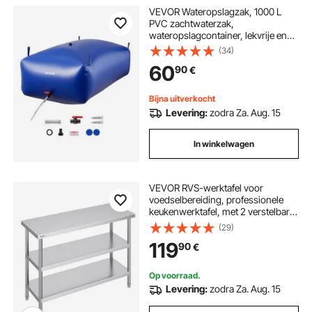
VEVOR Wateropslagzak, 1000 L
PVC zachtwaterzak,
wateropslagcontainer, lekvrije en
slijtvaste watertank voor
(34)
buitenbesproeiing van campers,
60
90
€
campings en noodgevallen
Bijna uitverkocht
Levering:
zodra Za. Aug. 15
In winkelwagen
VEVOR RVS-werktafel voor
voedselbereiding, professionele
keukenwerktafel, met 2 verstelbare
onderste planken, 457 x 1219 x 864
(29)
mm voorbereidingstafel voor grill,
119
90
€
keuken, thuis
Op voorraad.
Levering:
zodra Za. Aug. 15