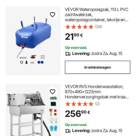
VEVOR Wateropslagzak, 113 L PVC
zachtwaterzak,
wateropslagcontainer, lekvrije en
slijtvaste RV-watertank voor
(34)
irrigatie van buiten, camper,
21
90
€
vrachtwagen
Op voorraad.
Levering:
zodra Za. Aug. 15
In winkelwagen
VEVOR RVS Hondenwasstation,
870x490x1225mm
Hondenverzorgingsbak met kraan,
douchekop, zeephouder en
(2)
speelballen, Hondenbad voor
256
90
€
meerdere huisdieren, Wasbak voor
thuis
Op voorraad.
Levering:
zodra Za. Aug. 15