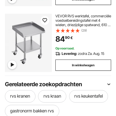
VEVOR RVS werktafel, commerciële
voedselbereidingstafel met 4
wielen, driezijdige spatwand, 610 x
610 x 762 mm werktafel,
(29)
restaurantwerktafel
84
90
€
Op voorraad.
Levering:
zodra Za. Aug. 15
In winkelwagen
Gerelateerde zoekopdrachten
rvs kranen
rvs kraan
rvs keukentafel
gastronorm bakken rvs