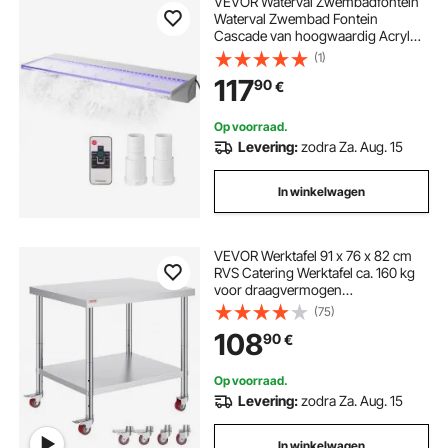
VEVOR Waterval Zwembadfontein
Waterval Zwembad Fontein
Cascade van hoogwaardig Acryl
Waterval Overlaat Zwembad Tuin
(1)
220V Outdoor Waterval Zwembad
117
90
€
Fontein met een LEDLichtstrip en
een Afstandsbediening
Op voorraad.
Levering:
zodra Za. Aug. 15
In winkelwagen
VEVOR Werktafel 91 x 76 x 82 cm
RVS Catering Werktafel ca. 160 kg
voor draagvermogen
Voedselbereidingstafel
(75)
Commerciële Werktafel voor
108
90
€
Keuken Bar Restaurantar 4
verstelbare poten
Op voorraad.
Levering:
zodra Za. Aug. 15
In winkelwagen