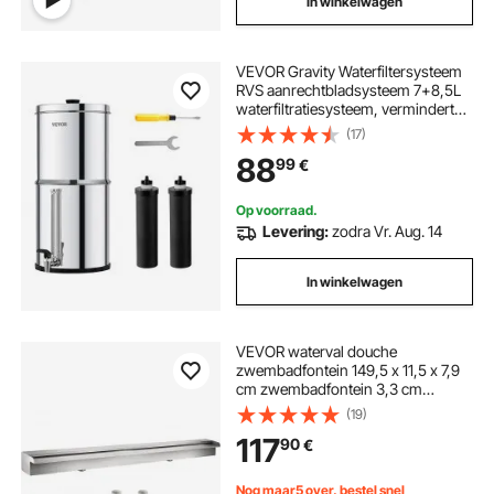
In winkelwagen
VEVOR Gravity Waterfiltersysteem
RVS aanrechtbladsysteem 7+8,5L
waterfiltratiesysteem, vermindert
lood en tot 99% chloor, met 2
(17)
koolstoffilters en waterpeilkraan,
88
99
€
kampeer- en campercamper
Op voorraad.
Levering:
zodra Vr. Aug. 14
In winkelwagen
VEVOR waterval douche
zwembadfontein 149,5 x 11,5 x 7,9
cm zwembadfontein 3,3 cm
waterfontein 2 cm decoratie
(19)
tuinvijver
117
90
€
Nog maar5 over, bestel snel