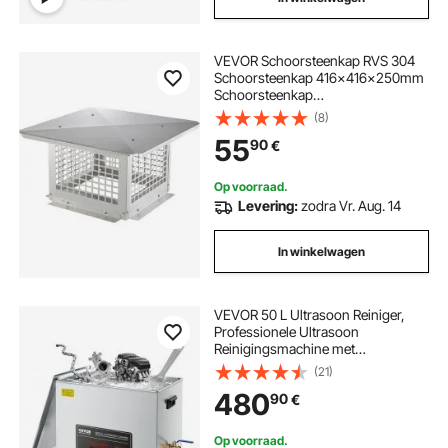
VEVOR Schoorsteenkap RVS 304
Schoorsteenkap 416x416x250mm
Schoorsteenkap
Vogelbescherming Regenkap
(8)
Schoorsteenkap 2
55
90
€
Installatiemethode Schoorsteenkap
Compatibel met verschillende
soorten schoorstenen
Op voorraad.
Levering:
zodra Vr. Aug. 14
In winkelwagen
VEVOR 50 L Ultrasoon Reiniger,
Professionele Ultrasoon
Reinigingsmachine met
Reinigingsmand en Digitaal Display,
(21)
840 W RVS 40 kHz
480
90
€
Reinigingsmachine met Wielen
voor Onderdelen, Carburateurs en
Instrumenten
Op voorraad.