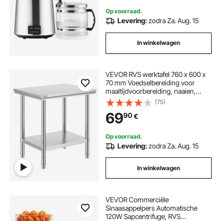
Op voorraad.
Levering:
zodra Za. Aug. 15
In winkelwagen
VEVOR RVS werktafel 760 x 600 x
70 mm Voedselbereiding voor
maaltijdvoorbereiding, naaien,
wassen, knutselen, garagegebruik,
(75)
enz.
69
90
€
Op voorraad.
Levering:
zodra Za. Aug. 15
In winkelwagen
VEVOR Commerciële
Sinaasappelpers Automatische
120W Sapcentrifuge, RVS