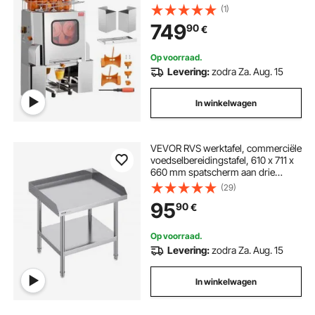
Sinaasappelpers voor 20
(1)
Sinaasappels per Minuut, met
749
90
€
Uittrekbaar Filter, RVS Deksel
Citruspers Sapcentrifuge Elektrisch
Op voorraad.
Levering:
zodra Za. Aug. 15
In winkelwagen
VEVOR RVS werktafel, commerciële
voedselbereidingstafel, 610 x 711 x
660 mm spatscherm aan drie
zijden, robuuste
(29)
voorbereidingstafel met verstelbare
95
90
€
hoogte
Op voorraad.
Levering:
zodra Za. Aug. 15
In winkelwagen