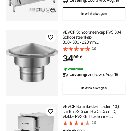
Levering:
zodra Wo. Aug. 19
In winkelwagen
VEVOR Schoorsteenkap RVS 304
Schoorsteenkap
300x300x220mm
Schoorsteenkap Regenkap
(3)
Schoorsteenkap Φ150 mm
34
99
€
Plaatdiameter Schoorsteenkap
Compatibel met verschillende
soorten schoorstenen
Op voorraad.
Levering:
zodra Zo. Aug. 16
In winkelwagen
VEVOR Buitenkeuken Laden 40,6
cm B x 72,5 cm H x 52,5 cm D,
Vlakke RVS Grill Laden met
Drievoudige Toegang en Handvat,
(4)
Grill Eiland Laden voor
90