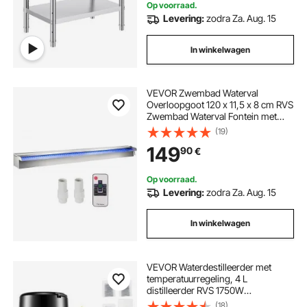
Op voorraad.
Levering:
zodra Za. Aug. 15
In winkelwagen
VEVOR Zwembad Waterval
Overloopgoot 120 x 11,5 x 8 cm RVS
Zwembad Waterval Fontein met
Kleurrijke LED-strip
(19)
Slangaansluiting
149
90
€
Afstandsbediening,
Corrosiebestendig voor Vijver Tuin
Zwembad
Op voorraad.
Levering:
zodra Za. Aug. 15
In winkelwagen
VEVOR Waterdestilleerder met
temperatuurregeling, 4 L
distilleerder RVS 1750W
Waterdestilleerder Zuiver
(18)