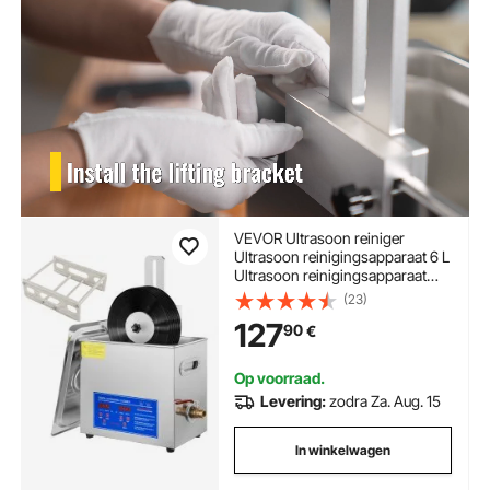
VEVOR Ultrasoon reiniger
Ultrasoon reinigingsapparaat 6 L
Ultrasoon reinigingsapparaat
voor platen 180 W Instelbare tijd,
(23)
platenreiniger RVS 40 KHz
127
90
€
reinigingsapparaat
Op voorraad.
Levering:
zodra Za. Aug. 15
In winkelwagen