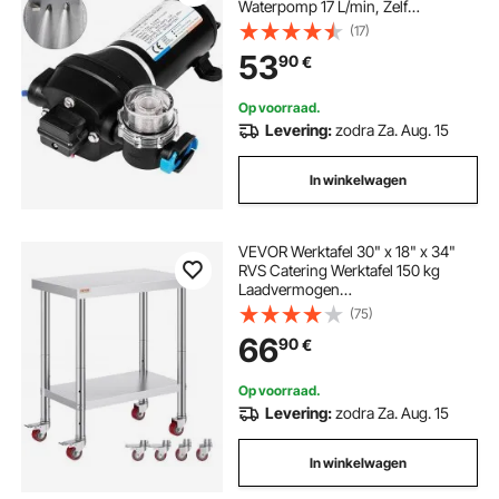
Waterpomp 17 L/min, Zelf
Aanzuigende Membraanpomp 2 m,
(17)
3-Kamer Membraan,
53
90
€
Membraanpomp met Thermische
Beveiliging, voor Auto, Marine,
Campers
Op voorraad.
Levering:
zodra Za. Aug. 15
In winkelwagen
VEVOR Werktafel 30" x 18" x 34"
RVS Catering Werktafel 150 kg
Laadvermogen
Voedselbereidingstafel
(75)
Commerciële Werktafel voor
66
90
€
Keuken Bar Restaurantar 4
Verstelbare Voeten
Op voorraad.
Levering:
zodra Za. Aug. 15
In winkelwagen