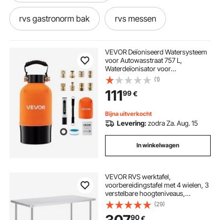
rvs gastronorm bak
rvs messen
rvs tools
pizza oven rvs
rvs staal
VEVOR Deïoniseerd Watersysteem
voor Autowasstraat 757 L,
Waterdeïonisator voor
pizza oven houtgestookt rvs
Autowasstraat met 5L Gemengde
(1)
DI-harsfilters en Handvat,
111
99
€
Deïoniseerd watersysteem voor
Auto-, Motor-, Boot- en
pizza oven van rvs
Ramenreiniging
Bijna uitverkocht
Levering:
zodra Za. Aug. 15
houtgestookte pizza oven rvs
In winkelwagen
pizza oven rvs buiten
rvs hoek
VEVOR RVS werktafel,
voorbereidingstafel met 4 wielen, 3
rvs 304
verstelbare hoogteniveaus,
werktafel voor voedselbereiding
(29)
voor commerciële keukens en
90
€
restaurants 762 x 1524 x 954,6 mm