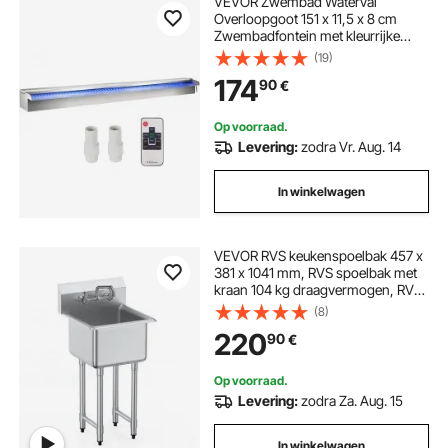
VEVOR Zwembad Waterval
Overloopgoot 151 x 11,5 x 8 cm
Zwembadfontein met kleurrijke
LED-strip Slangaansluiting
(19)
Afstandsbediening
174
90
€
Corrosiebestendig voor Vijver Tuin
Buiten
Op voorraad.
Levering:
zodra Vr. Aug. 14
In winkelwagen
VEVOR RVS keukenspoelbak 457 x
381 x 1041 mm, RVS spoelbak met
kraan 104 kg draagvermogen, RVS
spoelbak Keukenspoelbak
(8)
Vrijstaande spoelbak
220
90
€
Op voorraad.
Levering:
zodra Za. Aug. 15
In winkelwagen