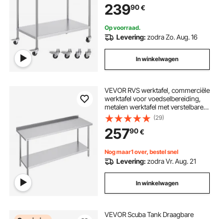
239
90
€
Op voorraad.
Levering:
zodra Zo. Aug. 16
In winkelwagen
VEVOR RVS werktafel, commerciële
werktafel voor voedselbereiding,
metalen werktafel met verstelbare
hoogte voor restaurant, thuis en
(29)
hotel 610 x 1829 x 914 mm
257
90
€
Nog maar1 over, bestel snel
Levering:
zodra Vr. Aug. 21
In winkelwagen
VEVOR Scuba Tank Draagbare