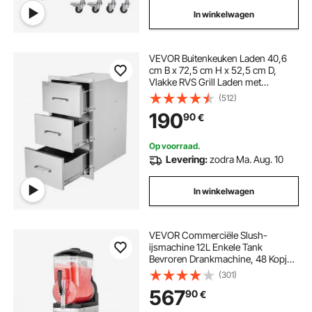
In winkelwagen
VEVOR Buitenkeuken Laden 40,6
cm B x 72,5 cm H x 52,5 cm D,
Vlakke RVS Grill Laden met
Drievoudige Toegang en Handvat,
(512)
Grill Eiland Laden voor
190
90
€
Buitenkeukens of Patio Grill Stations
Op voorraad.
Levering:
zodra Ma. Aug. 10
In winkelwagen
VEVOR Commerciële Slush-
ijsmachine 12L Enkele Tank
Bevroren Drankmachine, 48 Kopjes
RVS Slush-ijsmachine met
(301)
Elektronisch Toetsenbord
567
90
€
Softijsmachine voor Feesten
Restaurants Cafés