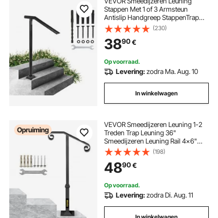
VEVOR Smeedijzeren Leuning
Stappen Met 1 of 3 Armsteun
Antislip Handgreep StappenTrap
Leuning Windtrap Leuning
(230)
Smeedijzeren Leuning Het is zeer
38
90
€
geschikt voor gebruik in
woongebouwen/tuinen en hotels
Op voorraad.
Levering:
zodra Ma. Aug. 10
In winkelwagen
VEVOR Smeedijzeren Leuning 1-2
Opruiming
Treden Trap Leuning 36"
Smeedijzeren Leuning Rail 4x6"
Basisplaat Outdoor Indoor
(198)
Universele Trapleuning voor
48
90
€
Tuinen, Woongebouwen,
Commerciële Kantoorgebouwen,
Hotels
Op voorraad.
Levering:
zodra Di. Aug. 11
In winkelwagen