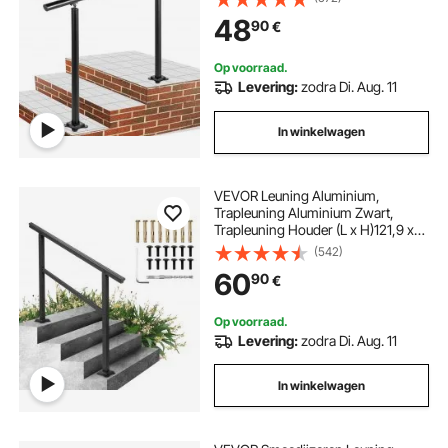
Staal met Metalen Pluggen, Banister
48
90
€
Rail Support Kit Gepolijst RVS Voor
Binnen en Buiten
Op voorraad.
Levering:
zodra Di. Aug. 11
In winkelwagen
VEVOR Leuning Aluminium,
Trapleuning Aluminium Zwart,
Trapleuning Houder (L x H)121,9 x
90,2 cm, Leuningset Van
(542)
Aluminiumlegering Worden
60
90
€
Gebruikt Voor Het Buitentuinen,
Woongebouwen, Bedrijven, Hotels
Op voorraad.
Levering:
zodra Di. Aug. 11
In winkelwagen