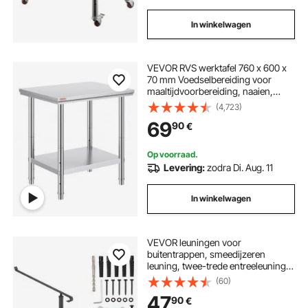
In winkelwagen
VEVOR RVS werktafel 760 x 600 x
70 mm Voedselbereiding voor
maaltijdvoorbereiding, naaien,
wassen, knutselen, garagegebruik,
(4,723)
enz.
69
90
€
Op voorraad.
Levering:
zodra Di. Aug. 11
In winkelwagen
VEVOR leuningen voor
buitentrappen, smeedijzeren
leuning, twee-trede entreeleuning,
elegante zwarte trapleuning,
(60)
roestvrijstalen leuning
47
90
€