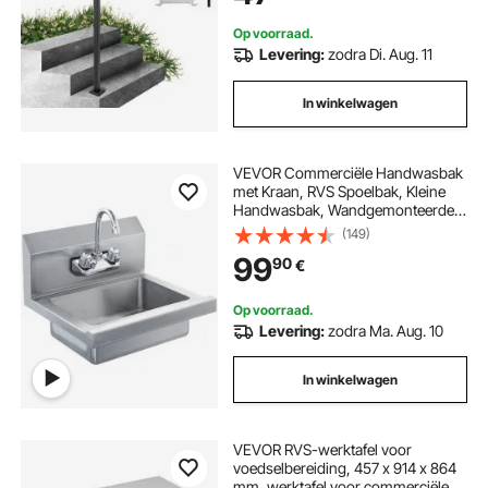
Op voorraad.
Levering:
zodra Di. Aug. 11
In winkelwagen
VEVOR Commerciële Handwasbak
met Kraan, RVS Spoelbak, Kleine
Handwasbak, Wandgemonteerde
Handwasbak, Spoelbak voor
(149)
Restaurant, Keuken, Bar, Garage en
99
90
€
Huis
Op voorraad.
Levering:
zodra Ma. Aug. 10
In winkelwagen
VEVOR RVS-werktafel voor
voedselbereiding, 457 x 914 x 864
mm, werktafel voor commerciële