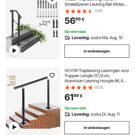
Smeedijzeren Leuning Rail Afstand
Tussen Palen 30 cm Outdoor
(331)
Indoor Trapleuning voor Tuinen
56
99
€
Woongebouwen Commerciële
Kantoorgebouwen Zwart
Op voorraad.
Levering:
zodra Ma. Aug. 10
In winkelwagen
VEVOR Trapleuning Leuningen voor
Trappen Lengte 121,9 cm,
Aluminium Leuning Hoogte 86,4
cm, Stairs Outdoor Handrail, 2 mm
(572)
Dikke Leuning, Leuningen voor
61
99
€
Buiten en Binnen, Verstelbaar Bereik
met Zwart
Op voorraad.
Levering:
zodra Di. Aug. 11
In winkelwagen