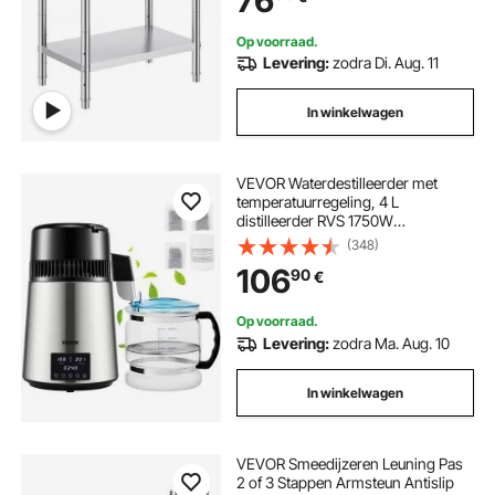
76
Op voorraad.
Levering:
zodra Di. Aug. 11
In winkelwagen
VEVOR Waterdestilleerder met
temperatuurregeling, 4 L
distilleerder RVS 1750W
Waterdestilleerder Zuiver
(348)
waterdestilleerder met glazen kan,
106
90
€
1,5 L/H distillatieapparaat
Waterdestilleerder
Op voorraad.
Levering:
zodra Ma. Aug. 10
In winkelwagen
VEVOR Smeedijzeren Leuning Pas
2 of 3 Stappen Armsteun Antislip