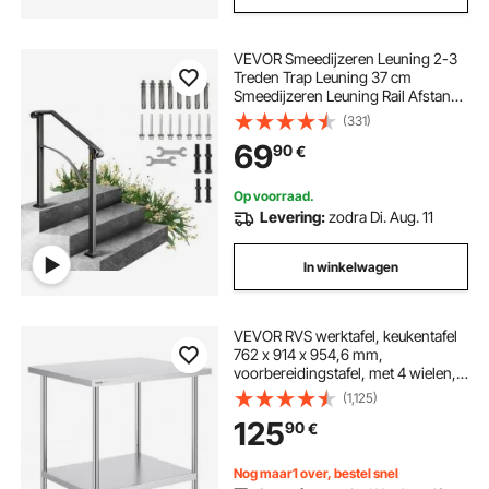
VEVOR Smeedijzeren Leuning 2-3
Treden Trap Leuning 37 cm
Smeedijzeren Leuning Rail Afstand
Tussen Palen 71 cm Outdoor Indoor
(331)
Trapleuning voor Tuinen
69
90
€
Woongebouwen Commerciële
Kantoorgebouwen Zwart
Op voorraad.
Levering:
zodra Di. Aug. 11
In winkelwagen
VEVOR RVS werktafel, keukentafel
762 x 914 x 954,6 mm,
voorbereidingstafel, met 4 wielen, 3
verstelbare hoogteniveaus,
(1,125)
werktafel voor voedselbereiding
125
90
€
voor commerciële restaurants
Nog maar1 over, bestel snel