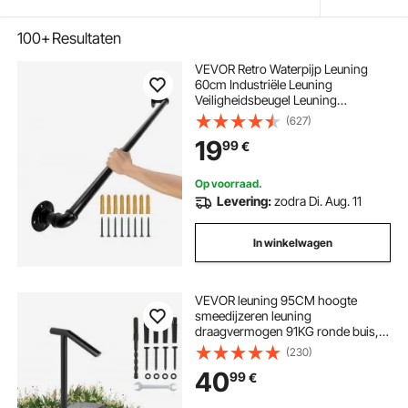
100+
Resultaten
VEVOR Retro Waterpijp Leuning
60cm Industriële Leuning
Veiligheidsbeugel Leuning
Koolstofstaal + Matte Afwerking
(627)
Leuning Retro Industrieel 200kg
19
99
€
Draagvermogen Ideaal voor
Leuningen Binnen/Buiten
Op voorraad.
Levering:
zodra Di. Aug. 11
In winkelwagen
VEVOR leuning 95CM hoogte
smeedijzeren leuning
draagvermogen 91KG ronde buis,
entreeleuning elegante zwarte
(230)
tweetraps trapleuning
40
99
€
roestvrijstalen leuning voor
buitentrappen