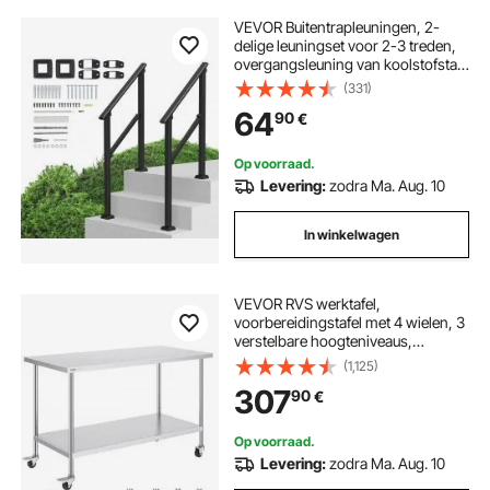
VEVOR Buitentrapleuningen, 2-
delige leuningset voor 2-3 treden,
overgangsleuning van koolstofstaal
met montageset, trapleuning voor
(331)
senioren, beton & veranda & terras,
64
90
€
zwarte vierkante buis
Op voorraad.
Levering:
zodra Ma. Aug. 10
In winkelwagen
VEVOR RVS werktafel,
voorbereidingstafel met 4 wielen, 3
verstelbare hoogteniveaus,
werktafel voor voedselbereiding
(1,125)
voor commerciële keukens en
307
90
€
restaurants 762 x 1524 x 954,6 mm
Op voorraad.
Levering:
zodra Ma. Aug. 10