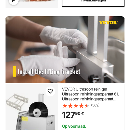
In winkelwagen
VEVOR Ultrasoon reiniger
Ultrasoon reinigingsapparaat 6 L
Ultrasoon reinigingsapparaat
voor platen 180 W Instelbare tijd,
(569)
platenreiniger RVS 40 KHz
127
90
€
reinigingsapparaat
Op voorraad.