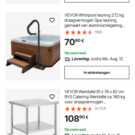
VEVOR Whirlpool leuning 272 kg
draagvermogen Spa-leuning
gemaakt van aluminiumlegering
Zwembadleuning
(195)
Hoogteverstelbaar van 122,92 tot
70
90
€
160 cm Handgreep Instaphulp 360°
draaibaar voor zwembaden
Whirlpools
Op voorraad.
Levering:
zodra Wo. Aug. 12
In winkelwagen
VEVOR Werktafel 91 x 76 x 82 cm
RVS Catering Werktafel ca. 160 kg
voor draagvermogen
Voedselbereidingstafel
(4,723)
Commerciële Werktafel voor
108
90
€
Keuken Bar Restaurantar 4
verstelbare poten
Op voorraad.