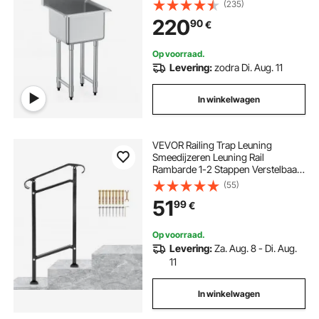
spoelbak Keukenspoelbak
(235)
Vrijstaande spoelbak
220
90
€
Op voorraad.
Levering:
zodra Di. Aug. 11
In winkelwagen
VEVOR Railing Trap Leuning
Smeedijzeren Leuning Rail
Rambarde 1-2 Stappen Verstelbaar
18,5 cm Hoek 0-30,8° Lijfwacht
(55)
voor de Veiligheid van Trappen en
51
99
€
Opstapjes Tuin Ingang Portaal
50x13,5x108 cm
Op voorraad.
Levering:
Za. Aug. 8 - Di. Aug.
11
In winkelwagen