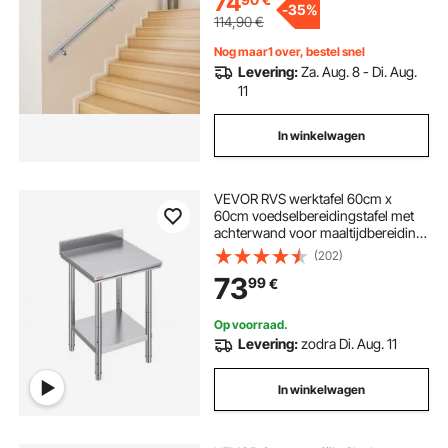
74
-
35%
114,90
€
Nog maar1 over, bestel snel
Levering:
Za. Aug. 8 - Di. Aug.
11
In winkelwagen
VEVOR RVS werktafel 60cm x
60cm voedselbereidingstafel met
achterwand voor maaltijdbereiding,
naaien, wassen, knutselen, gebruik
(202)
in de garage, enz.
73
99
€
Op voorraad.
Levering:
zodra Di. Aug. 11
In winkelwagen