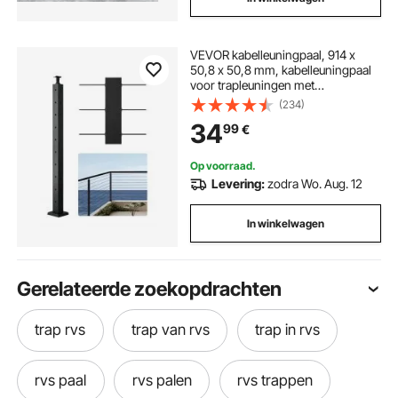
VEVOR kabelleuningpaal, 914 x
50,8 x 50,8 mm, kabelleuningpaal
voor trapleuningen met
voorgeboorde gaten L, roestvrij
(234)
staal SUS304, voor leuningen,
34
99
€
balustrades, zwart,
1JZLGZXHS914ZPBNY001V0
Op voorraad.
Levering:
zodra Wo. Aug. 12
In winkelwagen
Gerelateerde zoekopdrachten
trap rvs
trap van rvs
trap in rvs
rvs paal
rvs palen
rvs trappen