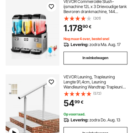
VEVOR Commerciële Slush-
ijsmachine 12L x 3 Drievoudige tank
Bevroren drankmachine, 144
kopjes RVS Slush-ijsmachine met
(301)
toetsenbord Softijsmachine voor
1.178
90
€
feesten, restaurants, cafés en bars
Nog maar4 over, bestel snel
Levering:
zodra Ma. Aug. 17
In winkelwagen
VEVOR Leuning, Trapleuning
Lengte 91,4cm, Leuning
Wandleuning Wandtrap Trapleuning
Hoogte 86,4cm, Roestvrij Staal met
(572)
Metalen Pluggen, Banister Rail
54
99
€
Support Kit Gepolijst RVS Voor
Binnen en Buiten
Op voorraad.
Levering:
zodra Do. Aug. 13