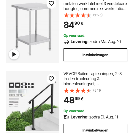
metalen werktafel met 3 verstelbare
hoogtes, commercieel werkstation
voor keuken, garage, restaurant,
(1,125)
achtertuin 610 x 610 x 864 mm
84
90
€
Op voorraad.
Levering:
zodra Ma. Aug. 10
In winkelwagen
VEVOR Buitentrapleuningen, 2-3
treden trapleuning &
binnenleuningset,
buitentrapleuning met montageset,
(541)
leuningen voor senioren,
48
99
€
verandaleuning & terrasleuning,
1016 mm, zwart
Op voorraad.
Levering:
zodra Di. Aug. 11
In winkelwagen