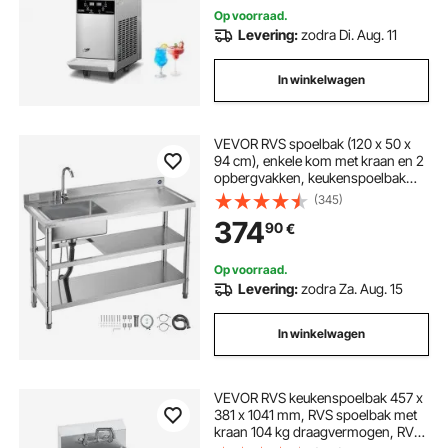
Op voorraad.
Levering:
zodra Di. Aug. 11
In winkelwagen
VEVOR RVS spoelbak (120 x 50 x
94 cm), enkele kom met kraan en 2
opbergvakken, keukenspoelbak
voor garagerestaurant,
(345)
buitenwasbak met werkblad
374
90
€
(rechts)
Op voorraad.
Levering:
zodra Za. Aug. 15
In winkelwagen
VEVOR RVS keukenspoelbak 457 x
381 x 1041 mm, RVS spoelbak met
kraan 104 kg draagvermogen, RVS