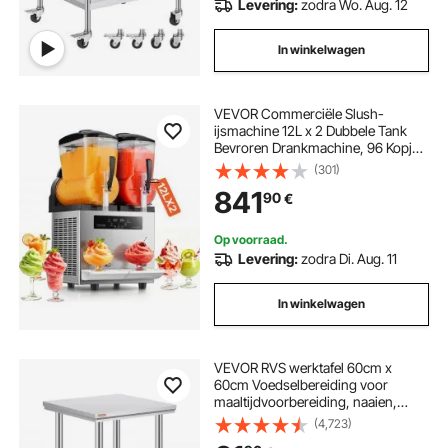
Levering:
zodra Wo. Aug. 12
In winkelwagen
VEVOR Commerciële Slush-
ijsmachine 12L x 2 Dubbele Tank
Bevroren Drankmachine, 96 Kopjes
RVS Slush-ijsmachine met
(301)
Toetsenbord Soft Serve-ijsmachine
841
90
€
voor Feesten, Restaurants, Cafés
en Bars
Op voorraad.
Levering:
zodra Di. Aug. 11
In winkelwagen
VEVOR RVS werktafel 60cm x
60cm Voedselbereiding voor
maaltijdvoorbereiding, naaien,
wassen, knutselen, gebruik in de
(4,723)
garage, enz.