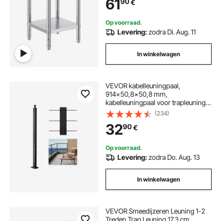
61
90
€
Op voorraad.
Levering:
zodra Di. Aug. 11
In winkelwagen
VEVOR kabelleuningpaal,
914x50,8x50,8 mm,
kabelleuningpaal voor trapleuning,
voorgeboorde horizontale gaten,
(234)
roestvrij staal SUS304, voor
32
90
€
leuning, balustrade, zwart,
1JZLGZXHS9148RVYS001V0
Op voorraad.
Levering:
zodra Do. Aug. 13
In winkelwagen
VEVOR Smeedijzeren Leuning 1-2
Treden Trap Leuning 17,3 cm