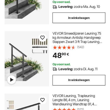
Op voorraad.
Levering:
zodra Ma. Aug. 10
In winkelwagen
VEVOR Smeedijzeren Leuning 75
kg Armsteun Antislip Handgreep
Stappen Zwart 3 ft Trap Leuning
Windtrap Leuning Smeedijzeren
(542)
Leuning Het is zeer geschikt voor
48
90
€
gebruik in woongebouwen/tuinen
en hotels
Op voorraad.
Levering:
zodra Di. Aug. 11
In winkelwagen
VEVOR Leuning, Trapleuning
Lengte 86,4 cm, Leuning
Wandleuning Wandtrap 91,4
cm,Trapleuning Hoogte, Roestvrij
(572)