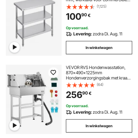
keukens, met 2 verstelbare
(1,125)
onderste planken, robuuste
100
90
€
metalen werktafel voor grill, keuken
Op voorraad.
Levering:
zodra Di. Aug. 11
In winkelwagen
VEVOR RVS Hondenwasstation,
870x490x1225mm
Hondenverzorgingsbak met kraan,
douchekop, zeephouder en
(64)
speelballen, Hondenbad voor
256
90
€
meerdere huisdieren, Wasbak voor
thuis
Op voorraad.
Levering:
zodra Di. Aug. 11
In winkelwagen