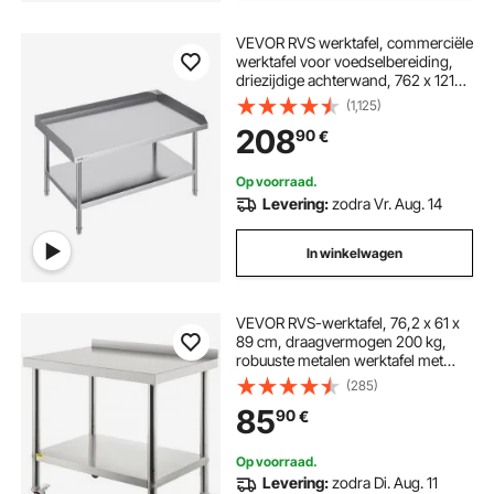
VEVOR RVS werktafel, commerciële
werktafel voor voedselbereiding,
driezijdige achterwand, 762 x 1219
x 660 mm, draagvermogen 689 kg,
(1,125)
met verstelbare hoogte voor
208
90
€
restaurants
Op voorraad.
Levering:
zodra Vr. Aug. 14
In winkelwagen
VEVOR RVS-werktafel, 76,2 x 61 x
89 cm, draagvermogen 200 kg,
robuuste metalen werktafel met
verstelbare rugleuning en 4 wielen,
(285)
commercieel werkstation voor
85
90
€
keukens en restaurants
Op voorraad.
Levering:
zodra Di. Aug. 11