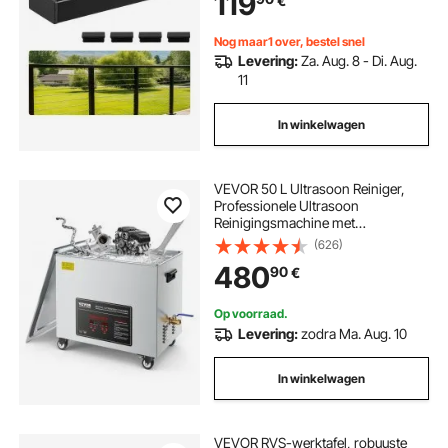
119
€
Nog maar1 over, bestel snel
Levering:
Za. Aug. 8 - Di. Aug.
11
In winkelwagen
VEVOR 50 L Ultrasoon Reiniger,
Professionele Ultrasoon
Reinigingsmachine met
Reinigingsmand en Digitaal Display,
(626)
840 W RVS 40 kHz
480
90
€
Reinigingsmachine met Wielen
voor Onderdelen, Carburateurs en
Instrumenten
Op voorraad.
Levering:
zodra Ma. Aug. 10
In winkelwagen
VEVOR RVS-werktafel, robuuste