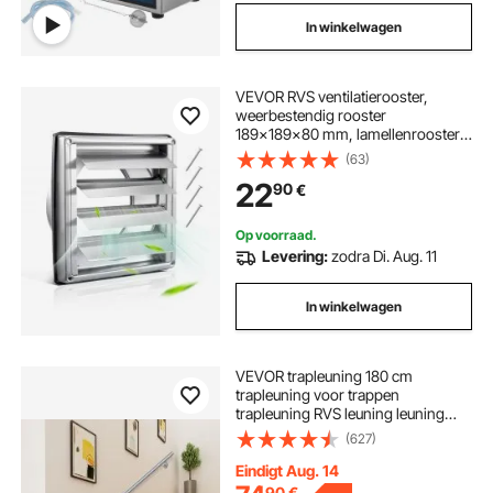
In winkelwagen
VEVOR RVS ventilatierooster,
weerbestendig rooster
189x189x80 mm, lamellenrooster
met geluiddempende rubberen
(63)
afdichting, afzuigrooster voor thuis,
22
90
€
badkamer, garage, keuken, kelder (1
stuk, zilver)
Op voorraad.
Levering:
zodra Di. Aug. 11
In winkelwagen
VEVOR trapleuning 180 cm
trapleuning voor trappen
trapleuning RVS leuning leuning
entreeleuning fraai vormgegeven
(627)
Eindigt Aug. 14
90
€