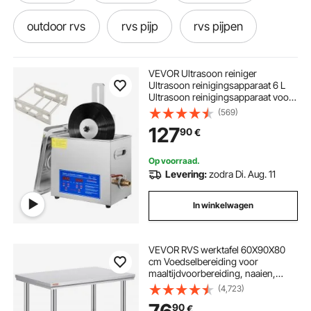
outdoor rvs
rvs pijp
rvs pijpen
rvs bakken op maat
rvs mat
VEVOR Ultrasoon reiniger
Ultrasoon reinigingsapparaat 6 L
Ultrasoon reinigingsapparaat voor
rvs zwembaden
rvs op maat
platen 180 W Instelbare tijd,
(569)
platenreiniger RVS 40 KHz
127
90
€
reinigingsapparaat
rvs bak op maat
rvs zwembad
Op voorraad.
Levering:
zodra Di. Aug. 11
In winkelwagen
VEVOR RVS werktafel 60X90X80
cm Voedselbereiding voor
maaltijdvoorbereiding, naaien,
wassen, knutselen, garagegebruik,
(4,723)
enz.
90
€