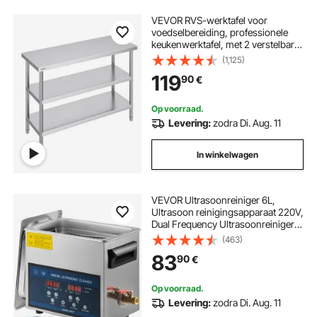
VEVOR RVS-werktafel voor
voedselbereiding, professionele
keukenwerktafel, met 2 verstelbare
onderste planken, 457 x 1219 x 864
(1,125)
mm voorbereidingstafel voor grill,
119
90
€
keuken, thuis
Op voorraad.
Levering:
zodra Di. Aug. 11
In winkelwagen
VEVOR Ultrasoonreiniger 6L,
Ultrasoon reinigingsapparaat 220V,
Dual Frequency Ultrasoonreiniger
RVS, Digitale ultrasoonreiniger,
(463)
Ultrasoon reinigingsapparaat met
83
90
€
LED-display 28 kHz en 40 kHz
Op voorraad.
Levering:
zodra Di. Aug. 11