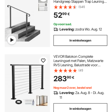
Handgreep Stappen Trap Leuning
Windtrap Leuning Smeedijzeren
(541)
Leuning Het is zeer geschikt voor
52
99
€
gebruik in woongebouwen/tuinen
en hotels
Op voorraad.
Levering:
zodra Wo. Aug. 12
In winkelwagen
VEVOR Balokon Complete
Leuningset met Palen, Matzwarte
RVS Leuning, Balustrade voor
Buiten-/Binnentrappen, met
(41)
Horizontale Gaten voor Trappen,
283
90
€
Terrassen, Balkons,
50x25x1981mm
Nog maar2 over, bestel snel
Levering:
Za. Aug. 8 - Di. Aug.
11
In winkelwagen