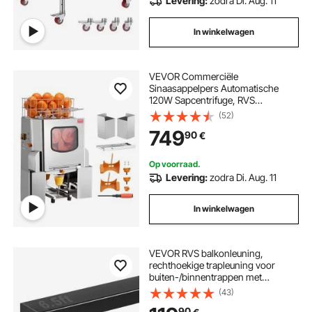
Levering:
zodra Di. Aug. 11
In winkelwagen
VEVOR Commerciële
Sinaasappelpers Automatische
120W Sapcentrifuge, RVS
Sinaasappelpers voor 20
(52)
Sinaasappels per Minuut, met
749
90
€
Uittrekbaar Filter, RVS Deksel
Citruspers Sapcentrifuge Elektrisch
Op voorraad.
Levering:
zodra Di. Aug. 11
In winkelwagen
VEVOR RVS balkonleuning,
rechthoekige trapleuning voor
buiten-/binnentrappen met
eindkap, matzwarte coating,
(43)
kabelleuningset, 50x25x1981 mm
90