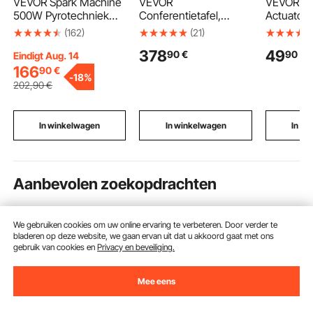
VEVOR Spark Machine
VEVOR
VEVOR Li
500W Pyrotechniek
Conferentietafel,
Actuator 
Machine
vergadertafel voor 10
hoge snel
(162)
(21)
Aluminiumlegering
personen, 240 x 120
actuator
378
49
90
€
90
€
Vuurwerkmachine
cm, rechthoekige
24 V, 220
Eindigt Aug. 14
DMX Controller
seminartafel,
lineaire a
166
90
€
-
18%
Verstelbare 2-4m
vergadertafel,
het tillen
202
,90
€
Koude Vonkmachine 7
multifunctionele tafel,
tv/tafel/b
min per oplaadbeurt
pauzetafel met
bescherm
Ideaal voor Bruiloften,
metalen poten, ideaal
Inclusief
In winkelwagen
In winkelwagen
In w
DJ Shows, Feesten
voor kantoor,
adaptervo
vergaderruimte, bruin
Aanbevolen zoekopdrachten
handgreep rvs
handgreep rvs
rvs hoek
We gebruiken cookies om uw online ervaring te verbeteren. Door verder te
bladeren op deze website, we gaan ervan uit dat u akkoord gaat met ons
gebruik van cookies en
Privacy en beveiliging.
Mee eens