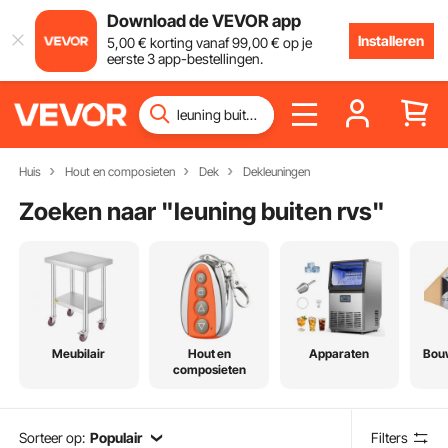
Download de VEVOR app
Installeren
5
,00
€
korting vanaf
99
,00
€
op je
eerste 3 app-bestellingen.
Huis
Hout en composieten
Dek
Dekleuningen
Zoeken naar "
leuning buiten rvs
"
Meubilair
Hout en
Apparaten
Bou
composieten
Sorteer op:
Populair
Filters